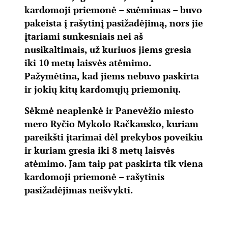
kardomoji priemonė – suėmimas – buvo
pakeista į rašytinį pasižadėjimą, nors jie
įtariami sunkesniais nei aš
nusikaltimais, už kuriuos jiems gresia
iki 10 metų laisvės atėmimo.
Pažymėtina, kad jiems nebuvo paskirta
ir jokių kitų kardomųjų priemonių.
Sėkmė neaplenkė ir Panevėžio miesto
mero Ryčio Mykolo Račkausko, kuriam
pareikšti įtarimai dėl prekybos poveikiu
ir kuriam gresia iki 8 metų laisvės
atėmimo. Jam taip pat paskirta tik viena
kardomoji priemonė – rašytinis
pasižadėjimas neišvykti.