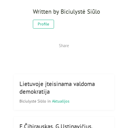
Written by
Biciulystė Siūlo
Profile
Share
Lietuvoje įteisinama valdoma
demokratija
Biciulystė Siūlo
in
Aktualijos
E.Čibirauskas, G.Ustinavičius,