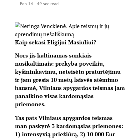
Feb 14
·
49 sec read
Kaip sekasi Eligijui Masiuliui?
Nors jis kaltinamas sunkiais
nusikaltimais: prekyba poveikiu,
kyšininkavimu, neteisėtu praturtėjimu
ir jam gresia 10 metų laisvės atėmimo
bausmė, Vilniaus apygardos teismas jam
panaikino visas kardomąsias
priemones.
Tas pats Vilniaus apygardos teismas
man paskyrė 3 kardomąsias priemones:
1) intensyvią priežiūrą, 2) 10 000 Eur