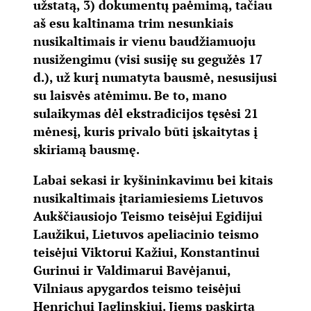
užstatą, 3) dokumentų paėmimą, tačiau
aš esu kaltinama trim nesunkiais
nusikaltimais ir vienu baudžiamuoju
nusižengimu (visi susiję su gegužės 17
d.), už kurį numatyta bausmė, nesusijusi
su laisvės atėmimu. Be to, mano
sulaikymas dėl ekstradicijos tęsėsi 21
mėnesį, kuris privalo būti įskaitytas į
skiriamą bausmę.
Labai sekasi ir kyšininkavimu bei kitais
nusikaltimais įtariamiesiems Lietuvos
Aukščiausiojo Teismo teisėjui Egidijui
Laužikui, Lietuvos apeliacinio teismo
teisėjui Viktorui Kažiui, Konstantinui
Gurinui ir Valdimarui Bavėjanui,
Vilniaus apygardos teismo teisėjui
Henrichui Jaglinskiui. Jiems paskirta