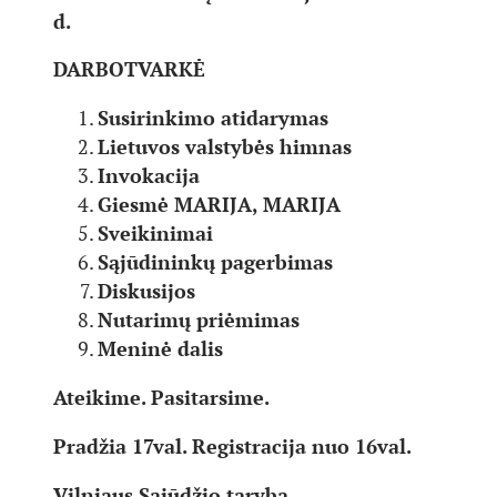
d.
DARBOTVARKĖ
Susirinkimo atidarymas
Lietuvos valstybės himnas
Invokacija
Giesmė MARIJA, MARIJA
Sveikinimai
Sąjūdininkų pagerbimas
Diskusijos
Nutarimų priėmimas
Meninė dalis
Ateikime. Pasitarsime.
Pradžia 17val. Registracija nuo 16val.
Vilniaus Sąjūdžio taryba