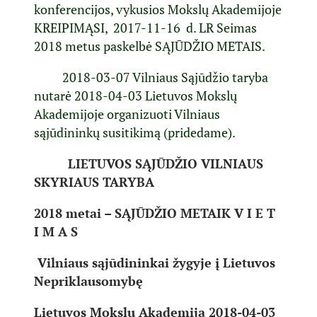
konferencijos, vykusios Mokslų Akademijoje
KREIPIMĄSI, 2017-11-16 d. LR Seimas
2018 metus paskelbė SĄJŪDŽIO METAIS.
2018-03-07 Vilniaus Sąjūdžio taryba
nutarė 2018-04-03 Lietuvos Mokslų
Akademijoje organizuoti Vilniaus
sąjūdininkų susitikimą (pridedame).
LIETUVOS SĄJŪDŽIO VILNIAUS
SKYRIAUS TARYBA
2018 metai – SĄJŪDŽIO METAI
K V I E T
I M A S
Vilniaus sąjūdininkai žygyje į Lietuvos
Nepriklausomybę
Lietuvos Mokslų Akademija 2018-04-03