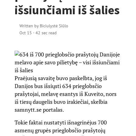
išsiunčiami iš šalies
Written by
Biciulystė Siūlo
Oct 15
·
42 sec read
Praėjusią savaitę buvo paskelbta, jog iš
Danijos bus išsiųsti 634 prieglobsčio
prašytojai, melavę esantys iš Kuveito, nors
iš tiesų daugelis buvo irakiečiai, skelbia
samnytt.se
portalas.
Tokie faktai nustatyti išnagrinėjus 700
asmenų grupės prieglobsčio prašytojų