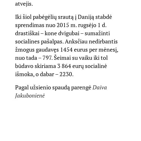
atvejis.
Iki šiol pabėgėlių srautą į Daniją stabdė
sprendimas nuo 2015 m. rugsėjo 1 d.
drastiškai – kone dvigubai – sumažinti
socialines pašalpas. Anksčiau nedirbantis
žmogus gaudavęs 1454 eurus per mėnesį,
nuo tada – 797. Šeimai su vaiku iki tol
būdavo skiriama 3 864 eurų socialinė
išmoka, o dabar – 2230.
Pagal užsienio spaudą parengė
Daiva
Jakubonienė