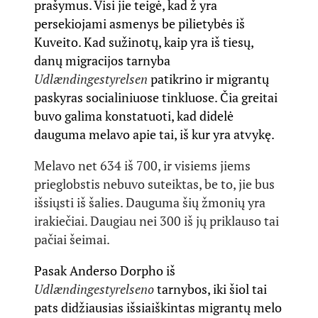
prašymus. Visi jie teigė, kad ž yra
persekiojami asmenys be pilietybės iš
Kuveito. Kad sužinotų, kaip yra iš tiesų,
danų migracijos tarnyba
Udlændingestyrelsen
patikrino ir migrantų
paskyras socialiniuose tinkluose. Čia greitai
buvo galima konstatuoti, kad didelė
dauguma melavo apie tai, iš kur yra atvykę.
Melavo net 634 iš 700, ir visiems jiems
prieglobstis nebuvo suteiktas, be to, jie bus
išsiųsti iš šalies. Dauguma šių žmonių yra
irakiečiai. Daugiau nei 300 iš jų priklauso tai
pačiai šeimai.
Pasak Anderso Dorpho iš
Udlændingestyrelseno
tarnybos, iki šiol tai
pats didžiausias išsiaiškintas migrantų melo