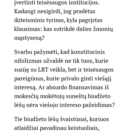
įvertinti teisėsaugos institucijos.
Kadangi nesigirdi, jog pradėtas
ikiteisminis tyrimo, kyla pagrįstas
klausimas: kas sutrikdė dalies žmonių
mąstyseną?
Svarbu pažymėti, kad konstitucinis
nihilizmas užvaldė ne tik tuos, kurie
susiję su LRT veikla, bet ir teisėsaugos
pareigūnus, kurie privalo ginti viešąjį
interesą. Ar absurdo finansavimas iš
mokesčių mokėtojų suneštų biudžeto
lėšų nėra viešojo intereso pažeidimas?
Tie biudžeto lėšų švaistūnai, kuriuos
atlaidžiai pavadinau keistuoliais,