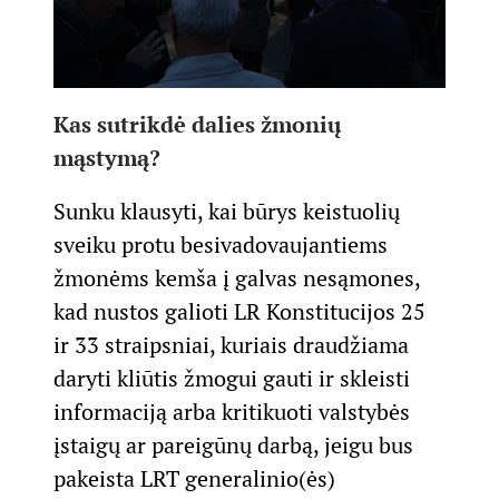
Kas sutrikdė dalies žmonių
mąstymą?
Sunku klausyti, kai būrys keistuolių
sveiku protu besivadovaujantiems
žmonėms kemša į galvas nesąmones,
kad nustos galioti LR Konstitucijos 25
ir 33 straipsniai, kuriais draudžiama
daryti kliūtis žmogui gauti ir skleisti
informaciją arba kritikuoti valstybės
įstaigų ar pareigūnų darbą, jeigu bus
pakeista LRT generalinio(ės)