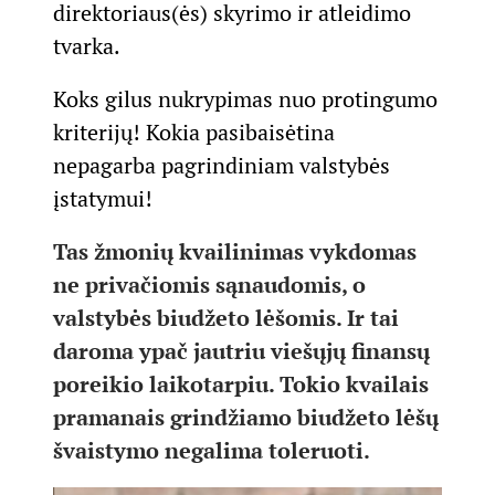
direktoriaus(ės) skyrimo ir atleidimo
tvarka.
Koks gilus nukrypimas nuo protingumo
kriterijų! Kokia pasibaisėtina
nepagarba pagrindiniam valstybės
įstatymui!
Tas žmonių kvailinimas vykdomas
ne privačiomis sąnaudomis, o
valstybės biudžeto lėšomis. Ir tai
daroma ypač jautriu viešųjų finansų
poreikio laikotarpiu. Tokio kvailais
pramanais grindžiamo biudžeto lėšų
švaistymo negalima toleruoti.