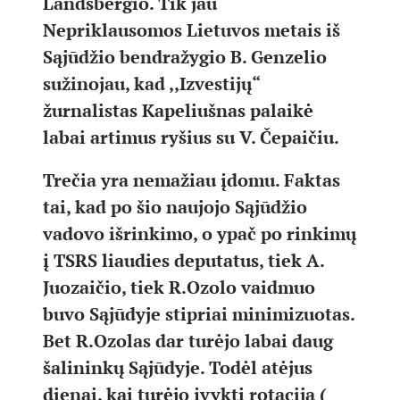
Landsbergio. Tik jau
Nepriklausomos Lietuvos metais iš
Sąjūdžio bendražygio B. Genzelio
sužinojau, kad ,,Izvestijų“
žurnalistas Kapeliušnas palaikė
labai artimus ryšius su V. Čepaičiu.
Trečia yra nemažiau įdomu. Faktas
tai, kad po šio naujojo Sąjūdžio
vadovo išrinkimo, o ypač po rinkimų
į TSRS liaudies deputatus, tiek A.
Juozaičio, tiek R.Ozolo vaidmuo
buvo Sąjūdyje stipriai minimizuotas.
Bet R.Ozolas dar turėjo labai daug
šalininkų Sąjūdyje. Todėl atėjus
dienai, kai turėjo įvykti rotacija (