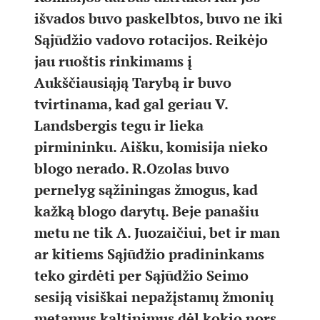
išvados buvo paskelbtos, buvo ne iki
Sąjūdžio vadovo rotacijos. Reikėjo
jau ruoštis rinkimams į
Aukščiausiąją Tarybą ir buvo
tvirtinama, kad gal geriau V.
Landsbergis tegu ir lieka
pirmininku. Aišku, komisija nieko
blogo nerado. R.Ozolas buvo
pernelyg sąžiningas žmogus, kad
kažką blogo darytų. Beje panašiu
metu ne tik A. Juozaičiui, bet ir man
ar kitiems Sąjūdžio pradininkams
teko girdėti per Sąjūdžio Seimo
sesiją visiškai nepažįstamų žmonių
metamus kaltinimus dėl kokio nors