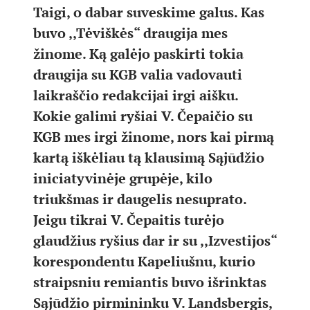
Taigi, o dabar suveskime galus. Kas
buvo ,,Tėviškės“ draugija mes
žinome. Ką galėjo paskirti tokia
draugija su KGB valia vadovauti
laikraščio redakcijai irgi aišku.
Kokie galimi ryšiai V. Čepaičio su
KGB mes irgi žinome, nors kai pirmą
kartą iškėliau tą klausimą Sąjūdžio
iniciatyvinėje grupėje, kilo
triukšmas ir daugelis nesuprato.
Jeigu tikrai V. Čepaitis turėjo
glaudžius ryšius dar ir su ,,Izvestijos“
korespondentu Kapeliušnu, kurio
straipsniu remiantis buvo išrinktas
Sąjūdžio pirmininku V. Landsbergis,