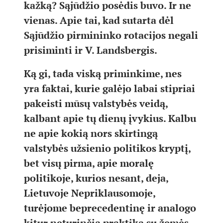
kažką? Sąjūdžio posėdis buvo. Ir ne
vienas. Apie tai, kad sutarta dėl
Sąjūdžio pirmininko rotacijos negali
prisiminti ir V. Landsbergis.
Ką gi, tada viską priminkime, nes
yra faktai, kurie galėjo labai stipriai
pakeisti mūsų valstybės veidą,
kalbant apie tų dienų įvykius. Kalbu
ne apie kokią nors skirtingą
valstybės užsienio politikos kryptį,
bet visų pirma, apie moralę
politikoje, kurios nesant, deja,
Lietuvoje Nepriklausomoje,
turėjome beprecedentinę ir analogo
kitur neturinčią praktiką su žemės