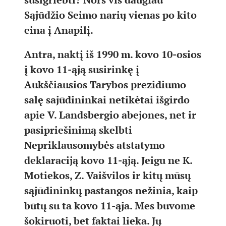
Sąjūdžio Seimo narių vienas po kito
eina į Anapilį.
Antra, naktį iš 1990 m. kovo 10-osios
į kovo 11-ąją susirinkę į
Aukščiausios Tarybos prezidiumo
salę sajūdininkai netikėtai išgirdo
apie V. Landsbergio abejones, net ir
pasipriešinimą skelbti
Nepriklausomybės atstatymo
deklaraciją kovo 11-ąją. Jeigu ne K.
Motiekos, Z. Vaišvilos ir kitų mūsų
sąjūdininkų pastangos nežinia, kaip
būtų su ta kovo 11-ąja. Mes buvome
šokiruoti, bet faktai lieka. Jų