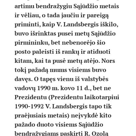
artimu bendražygiu Sąjūdžio metais
ir vėliau, o tada jaučiu ir pareigą
priminti, kaip V. Landsbergis iškilo,
buvo išrinktas pusei metų Sąjūdžio
pirmininku, bet nebenorėjo šio
posto paleisti iš rankų ir atiduoti
kitam, kai ta pusė metų atėjo. Nors
tokį pažadą mums visiems buvo
davęs. O tapęs vienu iš valstybės
vadovų 1990 m. kovo 11 d., bet ne
Prezidentu (Prezidentu laikotarpiui
1990-1992 V. Landsbergis tapo tik
praėjusiais metais) neįvykdė kito
pažado duoto visiems Sąjūdžio
bendražygiams paskirti R. Ozolą