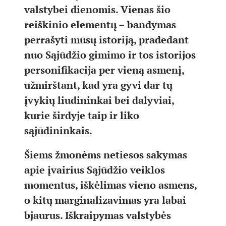
valstybei dienomis. Vienas šio
reiškinio elementų – bandymas
perrašyti mūsų istoriją, pradedant
nuo Sąjūdžio gimimo ir tos istorijos
personifikacija per vieną asmenį,
užmirštant, kad yra gyvi dar tų
įvykių liudininkai bei dalyviai,
kurie širdyje taip ir liko
sąjūdininkais.
Šiems žmonėms netiesos sakymas
apie įvairius Sąjūdžio veiklos
momentus, iškėlimas vieno asmens,
o kitų marginalizavimas yra labai
bjaurus. Iškraipymas valstybės