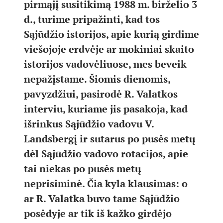
pirmąjį susitikimą 1988 m. birželio 3
d., turime pripažinti, kad tos
Sąjūdžio istorijos, apie kurią girdime
viešojoje erdvėje ar mokiniai skaito
istorijos vadovėliuose, mes beveik
nepažįstame. Šiomis dienomis,
pavyzdžiui, pasirodė R. Valatkos
interviu, kuriame jis pasakoja, kad
išrinkus Sąjūdžio vadovu V.
Landsbergį ir sutarus po pusės metų
dėl Sąjūdžio vadovo rotacijos, apie
tai niekas po pusės metų
neprisiminė. Čia kyla klausimas: o
ar R. Valatka buvo tame Sąjūdžio
posėdyje ar tik iš kažko girdėjo