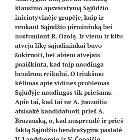
klausimo apsvarstymą Sąjūdžio
iniciatyvinėje grupėje, kaip ir
renkant Sąjūdžio pirmininką bei
nustumiant R. Ozolą. Ir vienu ir kitu
atveju likę sąjūdininkai buvo
šokiruoti, bet abiem atvejais
paaiškinta, kad taip naudinga
bendram reikalui. O triukšmo
kėlimas apie vidines problemas
Sąjūdyje naudingas tik priešams.
Apie tai, kad tai ne A. Juozaitis
atsisakė kandidatuoti prieš A.
Brazauską, o, kad nusprendė ir prieš
faktą Sąjūdžio bendražygius pastatė
V. Landsbergio ir V. Čepaičio