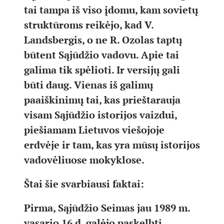
tai tampa iš viso įdomu, kam sovietų
struktūroms reikėjo, kad V.
Landsbergis, o ne R. Ozolas taptų
būtent Sąjūdžio vadovu. Apie tai
galima tik spėlioti. Ir versijų gali
būti daug. Vienas iš galimų
paaiškinimų tai, kas prieštarauja
visam Sąjūdžio istorijos vaizdui,
piešiamam Lietuvos viešojoje
erdvėje ir tam, kas yra mūsų istorijos
vadovėliuose mokyklose.
Štai šie svarbiausi faktai:
Pirma, Sąjūdžio Seimas jau 1989 m.
vasario 16 d. galėjo paskelbti