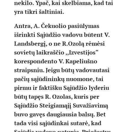
nekilo. Ypač, kai skelbiama, kad tai
yra tikri šaltiniai.
Antra, A. Čekuolio pasiūlymas
išrinkti Sąjūdžio vadovu būtent V.
Landsbergį, o ne R.Ozolą rėmėsi
sovietų laikraščio ,,Izvestijos“
korespondento V. Kapeliušno
straipsniu. Jeigu būtų vadovautasi
pačių sąjūdininkų nuomone, tai
pirmu ir faktišku Sąjūdžio lyderiu
būtų tapęs R. Ozolas, kuris per
Sąjūdžio Steigiamąjį Suvažiavimą
buvo gavęs daugiausia balsų. Bet
tada visi sąjūdinkai sutarė, kad
Sąjūdis vadovo neturės. Priežastys