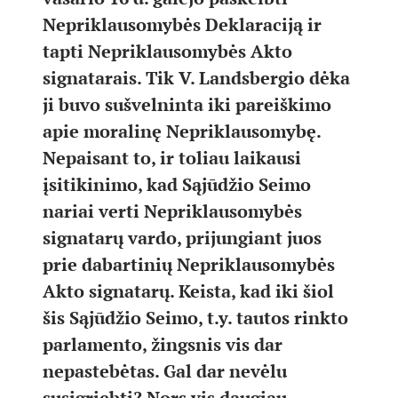
Nepriklausomybės Deklaraciją ir
tapti Nepriklausomybės Akto
signatarais. Tik V. Landsbergio dėka
ji buvo sušvelninta iki pareiškimo
apie moralinę Nepriklausomybę.
Nepaisant to, ir toliau laikausi
įsitikinimo, kad Sąjūdžio Seimo
nariai verti Nepriklausomybės
signatarų vardo, prijungiant juos
prie dabartinių Nepriklausomybės
Akto signatarų. Keista, kad iki šiol
šis Sąjūdžio Seimo, t.y. tautos rinkto
parlamento, žingsnis vis dar
nepastebėtas. Gal dar nevėlu
susigriebti? Nors vis daugiau