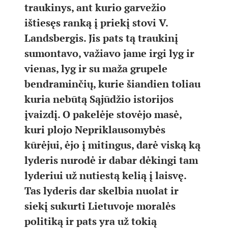
traukinys, ant kurio garvežio
ištiesęs ranką į priekį stovi V.
Landsbergis. Jis pats tą traukinį
sumontavo, važiavo jame irgi lyg ir
vienas, lyg ir su maža grupele
bendraminčių, kurie šiandien toliau
kuria nebūtą Sąjūdžio istorijos
įvaizdį. O pakelėje stovėjo masė,
kuri plojo Nepriklausomybės
kūrėjui, ėjo į mitingus, darė viską ką
lyderis nurodė ir dabar dėkingi tam
lyderiui už nutiestą kelią į laisvę.
Tas lyderis dar skelbia nuolat ir
siekį sukurti Lietuvoje moralės
politiką ir pats yra už tokią