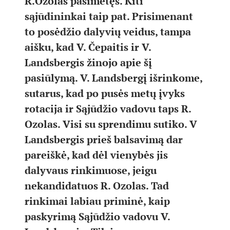
R.Ozolas pasimetęs. Kiti
sąjūdininkai taip pat. Prisimenant
to posėdžio dalyvių veidus, tampa
aišku, kad V. Čepaitis ir V.
Landsbergis žinojo apie šį
pasiūlymą. V. Landsbergį išrinkome,
sutarus, kad po pusės metų įvyks
rotacija ir Sąjūdžio vadovu taps R.
Ozolas. Visi su sprendimu sutiko. V
Landsbergis prieš balsavimą dar
pareiškė, kad dėl vienybės jis
dalyvaus rinkimuose, jeigu
nekandidatuos R. Ozolas. Tad
rinkimai labiau priminė, kaip
paskyrimą Sąjūdžio vadovu V.