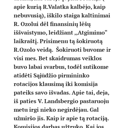
apie kurią R.Valatka kalbėjo, kaip
nebuvusią), iškilo staiga kaltinimai
R. Ozolui dėl finansinių lėšų
iššvaistymo, leidžiant ,,Atgimimo“
laikraštį. Prisimenu tą šokiruotą
R.Ozolo veidą. Šokiruoti buvome ir
visi mes. Bet skaidrumas veiklos
buvo labai svarbus, todėl sutikome
atidėti Sąjūdžio pirmininko
rotacijos klausimą iki komisija
pateiks savo išvadas. Apie tai, deja,
iš paties V. Landsbergio pastaruoju
metu irgi nieko negirdėjau. Gal
užmiršo jis. Kaip ir apie tą rotaciją.
Komisijos darbas užtruko. Kai jos