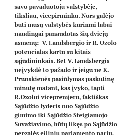
savo pavaduotoju valstybėje,
tiksliau, vicepirminku. Nors galėjo
būti mūsų valstybės kūrimui labai
naudingai panaudotas šių dviejų
asmenų: V. Landsbergio ir R. Ozolo
potencialas kartu su kitais
sąjūdininkais. Bet V. Landsbergis
neįvykdė to pažado ir jeigu ne K.
Prunskienės pasiūlymas paskutinę
minutę matant, kas įvyko, tapti
R.Ozolui vicepremjeru, faktiškas
Sąjūdžio lyderis nuo Sąjūdžio
gimimo iki Sąjūdžio Steigiamojo
Suvažiavimo, būtų likęs po Sąjūdžio
pergalės eiliniu parlamento nariu.