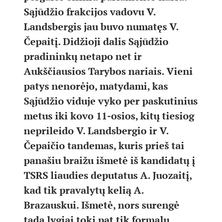
Sąjūdžio frakcijos vadovu V.
Landsbergis jau buvo numatęs V.
Čepaitį. Didžioji dalis Sąjūdžio
pradininkų netapo net ir
Aukščiausios Tarybos nariais. Vieni
patys nenorėjo, matydami, kas
Sąjūdžio viduje vyko per paskutinius
metus iki kovo 11-osios, kitų tiesiog
neprileido V. Landsbergio ir V.
Čepaičio tandemas, kuris prieš tai
panašiu braižu išmetė iš kandidatų į
TSRS liaudies deputatus A. Juozaitį,
kad tik pravalytų kelią A.
Brazauskui. Išmetė, nors surengė
tada lygiai tokį pat tik formalų