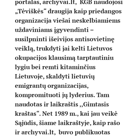
portalas, archyvai.lt, KGB naudojosi
„Tėviškės“ draugija kaip priedangos
organizacija viešai neskelbiamiems
uždaviniams įgyvendinti –
susilpninti išeivijos antisovietinę
veiklą, trukdyti jai kelti Lietuvos
okupacijos klausimą tarptautiniu
lygiu bei remti kitaminčius
Lietuvoje, skaldyti lietuvių
emigrantų organizacijas,
kompromituoti jų lyderius. Tam
naudotas ir laikraštis ,,Gimtasis
kraštas“. Net 1989 m., kai jau veikė
Sąjūdis, šiame laikraštyje, kaip rašo
ir archyvai.lt, buvo publikuotas