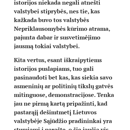
istorijos niekada negali atnešti
valstybei stiprybės, nes tie, kas
kažkada buvo tos valstybės
Nepriklausomybės kūrimo atrama,
pajunta dabar ir susvetimėjimo
jausmą tokiai valstybei.
Kita vertus, esant iškraipytiems
istorijos puslapiams, tuo gali
pasinaudoti bet kas, kas siekia savo
asmeninių ar politinių tikslų gatvės
mitinguose, demonstracijose. Tenka
jau ne pirmą kartą pripažinti, kad
pastarąjį dešimtmetį Lietuvos
valstybėje Sąjūdžio pradininkai yra
stumiami į paraštę, o šie jaučia vis