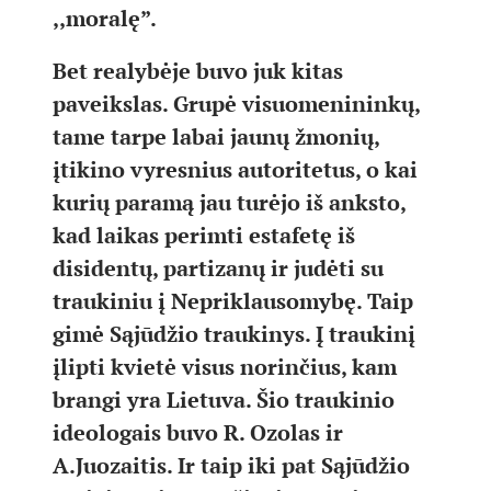
,,moralę”.
Bet realybėje buvo juk kitas
paveikslas. Grupė visuomenininkų,
tame tarpe labai jaunų žmonių,
įtikino vyresnius autoritetus, o kai
kurių paramą jau turėjo iš anksto,
kad laikas perimti estafetę iš
disidentų, partizanų ir judėti su
traukiniu į Nepriklausomybę. Taip
gimė Sąjūdžio traukinys. Į traukinį
įlipti kvietė visus norinčius, kam
brangi yra Lietuva. Šio traukinio
ideologais buvo R. Ozolas ir
A.Juozaitis. Ir taip iki pat Sąjūdžio