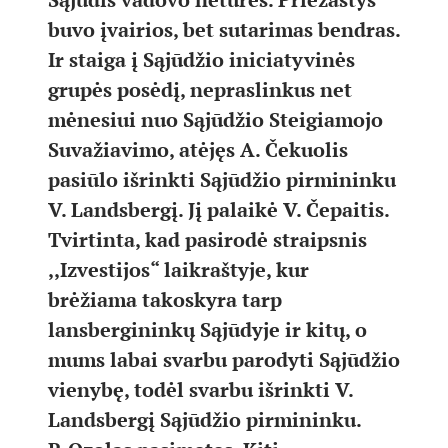
buvo įvairios, bet sutarimas bendras.
Ir staiga į Sąjūdžio iniciatyvinės
grupės posėdį, nepraslinkus net
mėnesiui nuo Sąjūdžio Steigiamojo
Suvažiavimo, atėjęs A. Čekuolis
pasiūlo išrinkti Sąjūdžio pirmininku
V. Landsbergį. Jį palaikė V. Čepaitis.
Tvirtinta, kad pasirodė straipsnis
,,Izvestijos“ laikraštyje, kur
brėžiama takoskyra tarp
lansbergininkų Sąjūdyje ir kitų, o
mums labai svarbu parodyti Sąjūdžio
vienybę, todėl svarbu išrinkti V.
Landsbergį Sąjūdžio pirmininku.