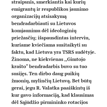
straipsnis, smerkiantis kai kurių
emigrantų ir respublikos jaunimo
organizacijų atsisakymą
bendradarbiauti su Lietuvos
komjaunimu dėl ideologinių
priežasčių; išspausdintas interviu,
kuriame kviečiama susitaikyti su
faktu, kad Lietuva yra TSRS sudėtyje.
Žinoma, ne kiekvienas ,,Gimtojo
krašto“ bendradarbis buvo su tuo
susijęs. Ten dirbo daug puikių
žmonių, mylinčių Lietuvą. Bet būtų
gerai, jegu R. Valatka paaiškintų iš
kur gavo informaciją, kad klausimas
dėl Sąjūdžio pirmininko rotacijos