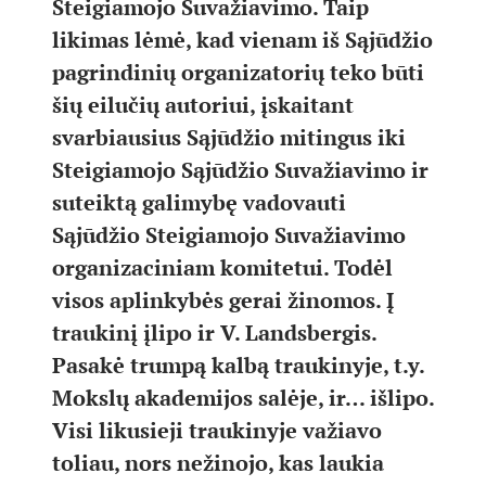
Steigiamojo Suvažiavimo. Taip
likimas lėmė, kad vienam iš Sąjūdžio
pagrindinių organizatorių teko būti
šių eilučių autoriui, įskaitant
svarbiausius Sąjūdžio mitingus iki
Steigiamojo Sąjūdžio Suvažiavimo ir
suteiktą galimybę vadovauti
Sąjūdžio Steigiamojo Suvažiavimo
organizaciniam komitetui. Todėl
visos aplinkybės gerai žinomos. Į
traukinį įlipo ir V. Landsbergis.
Pasakė trumpą kalbą traukinyje, t.y.
Mokslų akademijos salėje, ir… išlipo.
Visi likusieji traukinyje važiavo
toliau, nors nežinojo, kas laukia