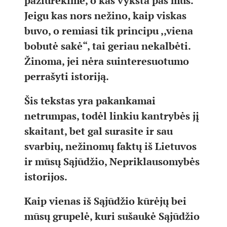
pažiūrėkime, o kas vyksta pas mus.
Jeigu kas nors nežino, kaip viskas
buvo, o remiasi tik principu ,,viena
bobutė sakė“, tai geriau nekalbėti.
Žinoma, jei nėra suinteresuotumo
perrašyti istoriją.
Šis tekstas yra pakankamai
netrumpas, todėl linkiu kantrybės jį
skaitant, bet gal surasite ir sau
svarbių, nežinomų faktų iš Lietuvos
ir mūsų Sąjūdžio, Nepriklausomybės
istorijos.
Kaip vienas iš Sąjūdžio kūrėjų bei
mūsų grupelė, kuri sušaukė Sąjūdžio