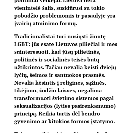
politiniai veikėjai. Lietuva nėra
vienintelė šalis, susidūrusi su tokio
pobūdžio problemomis ir pasaulyje yra
įvairių atminimo formų.
Tradicionalistai turi nusiųsti žinutę
LGBT: jūs esate Lietuvos piliečiai ir mes
suinteresuoti, kad jūsų pilietinės,
politinės ir socialinės teisės būtų
užtikrintos. Tačiau nevalia keisti dviejų
lyčių, šeimos ir santuokos prasmės.
Nevalia kėsintis į religines, sąžinės,
tikėjimo, žodžio laisves, negalima
transformuoti švietimo sistemos pagal
seksualizacijos (lyties pasirenkamumo)
principą. Reikia tartis dėl bendro
gyvenimo ar kitokios formos įstatymo.