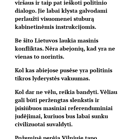
viršaus ir taip pat ieškoti politinio
dialogo. Jie labai klysta galvodami
perlaužti visuomenei stuburą
kabinetinėmis instrukcijomis.
Be šito Lietuvos laukia masinis
konfliktas. Nėra abejonių, kad yra ne
vienas to norintis.
Kol kas abiejose pusėse yra politinis
tikros lyderystės vakuumas.
Kol dar ne vėlu, reikia bandyti. Vėliau
gali būti peržengtas slenkstis ir
įsisiūbuos masiniai referenduminiai
judėjimai, kuriuos bus labai sunku
civilizuotai suvaldyti.
Požeminė perėja Vilniuje tapo