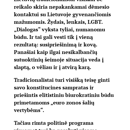
reikalo skiria nepakankamai dėmesio
kontaktui su Lietuvoje gyvenančiomis
mažumomis. Žydais, lenkais, LGBT.
„Dialogas“ vyksta tyliai, numanomu
būdu. Ir tai gali vesti tik į vieną
rezultatą: susipriešinimą ir kovą.
Panašiai kaip ilgai nesikalbančių
sutuoktinių šeimoje situacija veda į
slaptą, o vėliau ir į atvirą karą.
Tradicionalistai turi visišką teisę ginti
savo konstitucines sampratas ir
priešintis elitistiniu biurokratiniu būdu
primetamoms „euro zonos šalių
vertybėms“.
Tačiau rimta politinė programa