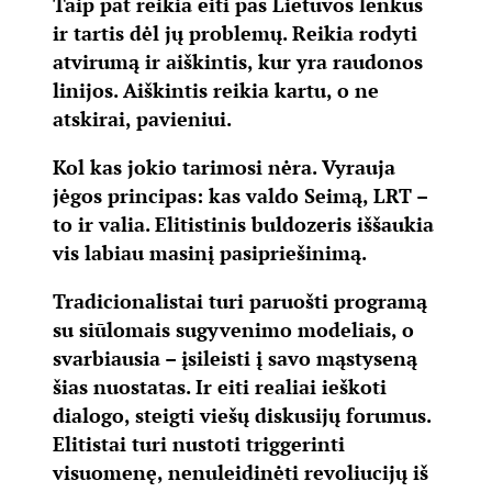
Taip pat reikia eiti pas Lietuvos lenkus
ir tartis dėl jų problemų. Reikia rodyti
atvirumą ir aiškintis, kur yra raudonos
linijos. Aiškintis reikia kartu, o ne
atskirai, pavieniui.
Kol kas jokio tarimosi nėra. Vyrauja
jėgos principas: kas valdo Seimą, LRT –
to ir valia. Elitistinis buldozeris iššaukia
vis labiau masinį pasipriešinimą.
Tradicionalistai turi paruošti programą
su siūlomais sugyvenimo modeliais, o
svarbiausia – įsileisti į savo mąstyseną
šias nuostatas. Ir eiti realiai ieškoti
dialogo, steigti viešų diskusijų forumus.
Elitistai turi nustoti triggerinti
visuomenę, nenuleidinėti revoliucijų iš