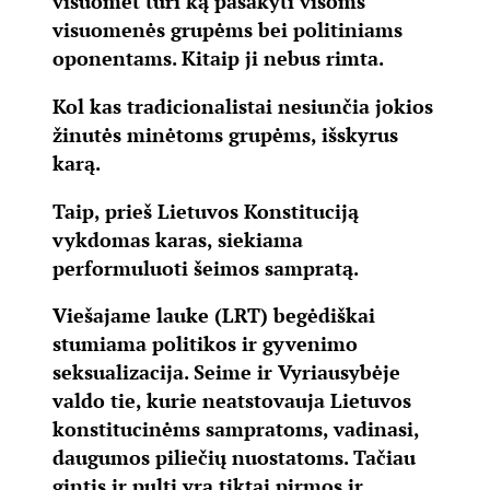
visuomet turi ką pasakyti visoms
visuomenės grupėms bei politiniams
oponentams. Kitaip ji nebus rimta.
Kol kas tradicionalistai nesiunčia jokios
žinutės minėtoms grupėms, išskyrus
karą.
Taip, prieš Lietuvos Konstituciją
vykdomas karas, siekiama
performuluoti šeimos sampratą.
Viešajame lauke (LRT) begėdiškai
stumiama politikos ir gyvenimo
seksualizacija. Seime ir Vyriausybėje
valdo tie, kurie neatstovauja Lietuvos
konstitucinėms sampratoms, vadinasi,
daugumos piliečių nuostatoms. Tačiau
gintis ir pulti yra tiktai pirmos ir