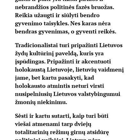
nebrandžios politinės fazės bruožas.
Reikia užaugti ir siūlyti bendro
gyvenimo taisykles. Nes karas nėra
bendras gyvenimas, o gyventi reikės.
Tradicionalistai turi pripažinti Lietuvos
žydų kultūrinį paveldą, kuris yra
įspūdingas. Pripažinti ir akcentuoti
holokaustą Lietuvoje, lietuvių vaidmenį
jame, bet kartu pasakyti, kad
holokausto atmintis neturi virsti
nusipelniusių Lietuvos valstybingumui
žmonių niekinimu.
Sėsti ir kartu sutarti, kaip turi būti
viešai atmenami tarp dviejų
totalitarinių režimų girnų atsidūrę