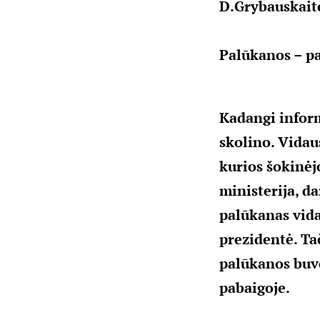
D.Grybauskaitė
Palūkanos – pa
Kadangi informa
skolino. Vidau
kurios šokinėj
ministerija, d
palūkanas vida
prezidentė. Ta
palūkanos buvo 
pabaigoje.