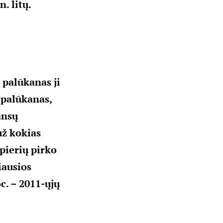
. litų.
 palūkanas ji
 palūkanas,
ansų
už kokias
pierių pirko
iausios
c. – 2011-ųjų