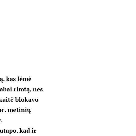
ą, kas lėmė
labai rimtą, nes
skaitė blokavo
oc. metinių
.
sutapo, kad ir