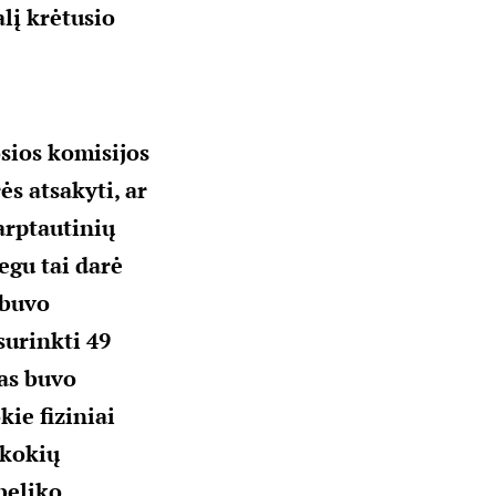
alį krėtusio
sios komisijos
ės atsakyti, ar
arptautinių
egu tai darė
 buvo
surinkti 49
kas buvo
ie fiziniai
 kokių
beliko.