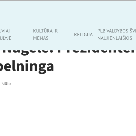
UVIAI
KULTŪRA IR
PLB VALDYBOS ŠV
RELIGIJA
ULYJE
MENAS
NAUJIENLAIŠKIS
Nagelė. Prezidentei
pelninga
ė Siūlo