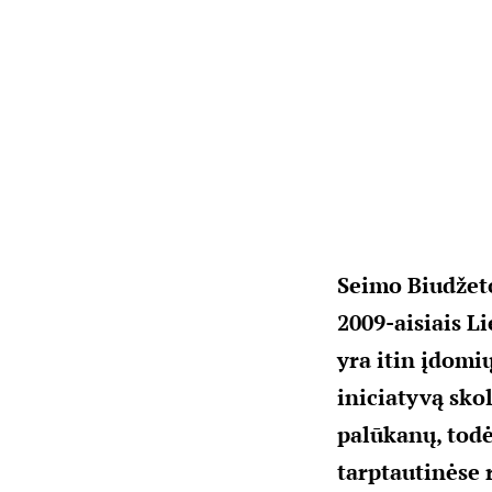
Seimo Biudžeto
2009-aisiais Li
yra itin įdomi
iniciatyvą skol
palūkanų, todėl
tarptautinėse r