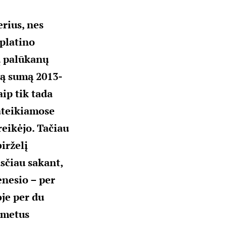
rius, nes
šplatino
ą palūkanų
ią sumą 2013-
aip tik tada
pateikiamose
eikėjo. Tačiau
irželį
sčiau sakant,
ėnesio – per
oje per du
2 metus