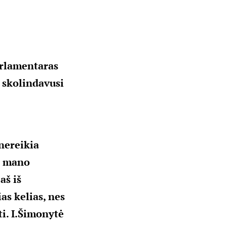
arlamentaras
i skolindavusi
nereikia
iš mano
aš iš
as kelias, nes
ti. I.Šimonytė