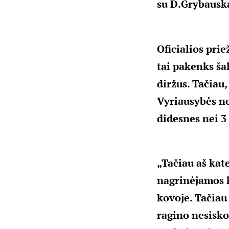
su D.Grybauska
Oficialios prie
tai pakenks šal
diržus. Tačiau,
Vyriausybės nor
didesnes nei 3 
„Tačiau aš kate
nagrinėjamos k
kovoje. Tačiau
ragino nesisko