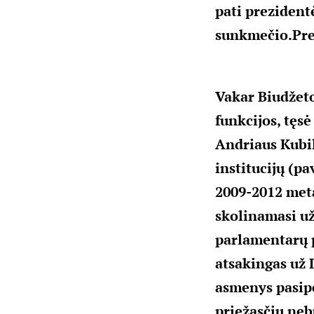
pati prezidentė
sunkmečio.
Pre
Vakar Biudžeto
funkcijos, tęsė
Andriaus Kubil
institucijų (pa
2009-2012 meta
skolinamasi už
parlamentarų pa
atsakingas už 
asmenys pasipe
priežasčių neb