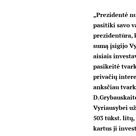
„Prezidentė nu
pasitiki savo v
prezidentūra, 
sumą įsigijo V
aisiais investa
pasikeitė tvar
privačių inter
anksčiau tvark
D.Grybauskaitė
Vyriausybei už
503 tūkst. litų
kartus ji inves