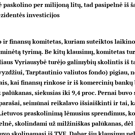
 paskolino per milijoną litų, tad pasipelnė iš š
zidentės investicijos
 ir finansų komitetas, kuriam suteiktos laikino
 minėtą tyrimą. Be kitų klausimų, komitetas tur
iaus Vyriausybė turėjo galimybių skolintis iš t
vyzdžiui, Tarptautinio valiutos fondo) pigiau, n
is, kai finansų rinkose ir iš komercinių bankų
 palūkanas, siekusias iki 9,4 proc. Pernai buvo 
rašai, seimūnai reikalavo išsiaiškinti ir tai, 
Lietuvos praskolinimą lėmusius sprendimus, kok
lnė, skolindami už milžiniškas palūkanas, dėl
uvo skolinamasi iš TVF. Dabar šių klausimų ne