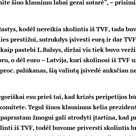
ite šiuo klausimu labai gerai sutarė“, – prisimi
žastys, kodėl nereikia skolintis iš TVF, tada bu
ies prestižui, sutrukdys įsivesti eurą ir dar TVF
 kaip pastebi L.Balsys, diržai vis tiek buvo verž
u, o dėl euro – Latvija, kuri skolinosi iš TVF u
proc. palūkanas, šią valiutą įsivedė anksčiau n
goriškai esu prieš tai, kad krizės peripetijos b
omitete. Tegul šiuos klausimus kelia preziden
 paprastam žmogui gali atrodyti įtartina, kad p
linti iš TVF, todėl buvome priversti skolintis b