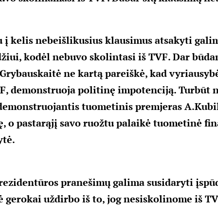
 į kelis nebeišlikusius klausimus atsakyti galim
žiui, kodėl nebuvo skolintasi iš TVF. Dar būda
Grybauskaitė ne kartą pareiškė, kad vyriausybė
VF, demonstruoja politinę impotenciją. Turbūt
 demonstruojantis tuometinis premjeras A.Kubi
, o pastarąjį savo ruožtu palaikė tuometinė fi
ytė.
prezidentūros pranešimų galima susidaryti įspūd
 gerokai uždirbo iš to, jog nesiskolinome iš TV