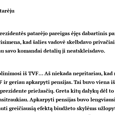
tarėju
rezidentės patarėjo pareigas ėjęs dabartinis p
risimena, kad šalies vadovė skelbdavo privačia
iau savo komandai detalių ji neatskleisdavo.
olinimosi iš TVF… Aš niekada nepritariau, kad 
F ir geriau apkarpyti pensijas. Tai buvo viena 
prezidente priežasčių. Greta kitų dalykų dėl to 
sitraukiau. Apkarpyti pensijas buvo lengviausi
uti greičiausią efektą biudžeto skylėms užlopy