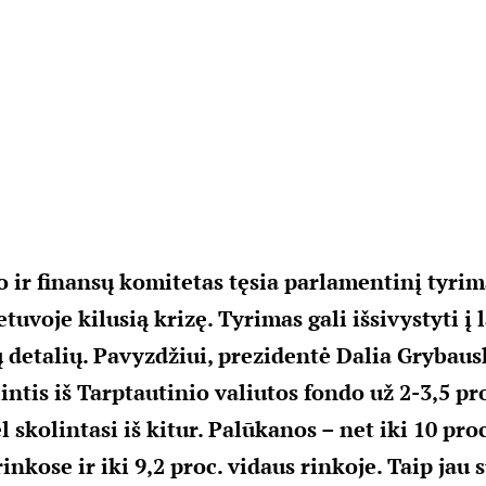
 ir finansų komitetas tęsia parlamentinį tyrim
etuvoje kilusią krizę. Tyrimas gali išsivystyti į 
ų detalių. Pavyzdžiui, prezidentė Dalia Grybau
intis iš Tarptautinio valiutos fondo už 2-3,5 pr
 skolintasi iš kitur. Palūkanos – net iki 10 proc
inkose ir iki 9,2 proc. vidaus rinkoje. Taip jau 