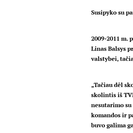
Susipyko su pa
2009-2011 m. p
Linas Balsys p
valstybei, tač
„Tačiau dėl sk
skolintis iš TV
nesutarimo su 
komandos ir pa
buvo galima ga