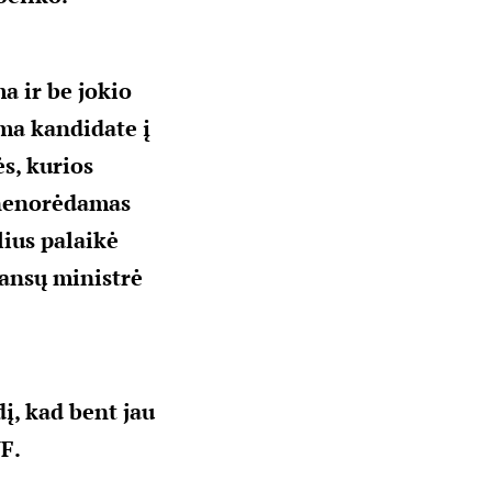
a ir be jokio
ma kandidate į
s, kurios
 nenorėdamas
lius palaikė
nansų ministrė
į, kad bent jau
F.