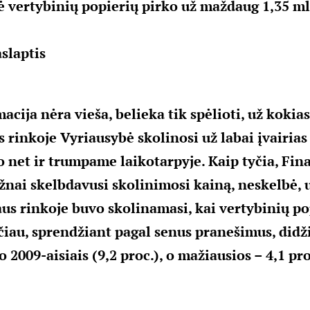
 vertybinių popierių pirko už maždaug 1,35 mln
slaptis
cija nėra vieša, belieka tik spėlioti, už kokias
s rinkoje Vyriausybė skolinosi už labai įvairias
o net ir trumpame laikotarpyje. Kaip tyčia, Fin
ažnai skelbdavusi skolinimosi kainą, neskelbė, 
us rinkoje buvo skolinamasi, kai vertybinių po
čiau, sprendžiant pagal senus pranešimus, didž
2009-aisiais (9,2 proc.), o mažiausios – 4,1 pro