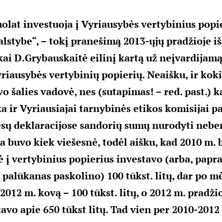
olat investuoja į Vyriausybės vertybinius popie
alstybe“, – tokį pranešimą 2013-ųjų pradžioje i
kai D.Grybauskaitė eilinį kartą už neįvardijam
yriausybės vertybinių popierių. Neaišku, ir kok
vo šalies vadovė, nes (sutapimas! – red. past.) k
ka ir Vyriausiajai tarnybinės etikos komisijai 
esų deklaracijose sandorių sumų nurodyti neber
a buvo kiek viešesnė, todėl aišku, kad 2010 m. b
 į vertybinius popierius investavo (arba, papra
 palūkanas paskolino) 100 tūkst. litų, dar po m
, 2012 m. kovą – 100 tūkst. litų, o 2012 m. pradži
tavo apie 650 tūkst litų. Tad vien per 2010-201