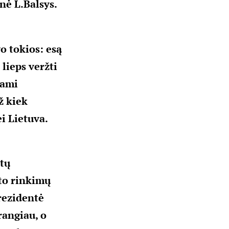
nė L.Balsys.
vo tokios: esą
 lieps veržti
iami
ž kiek
ei Lietuva.
ūtų
to rinkimų
rezidentė
rangiau, o