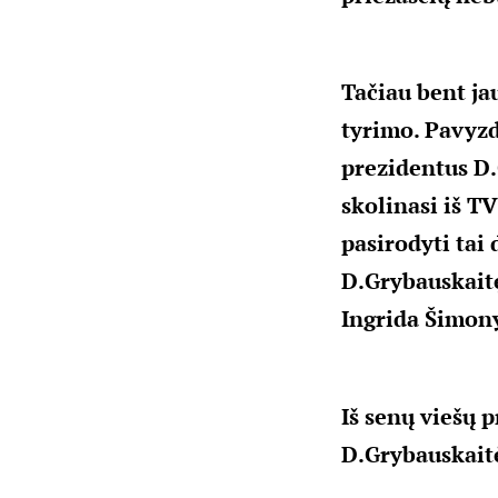
Tačiau bent jau
tyrimo. Pavyzd
prezidentus D.
skolinasi iš T
pasirodyti tai
D.Grybauskaitę
Ingrida Šimon
Iš senų viešų 
D.Grybauskaitė