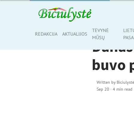
AKTUALIJOS
TĖVYNĖ
LIET
Share
REDAKCIJA
AKTUALIJOS
MŪSŲ
PASA
Danas 
buvo 
Written by
Biciulyst
Sep 20
·
4 min read