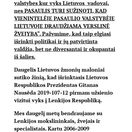
valstybes kur vyks Lietuvos vadovai,
nes PASAULIS TURI SUŽINOTI, KAD
VIENINTELĖJE PASAULIO VALSTYBĖJE
LIETUVOJE DRAUDŽIAMA VERSLINĖ
ŽVEJYBA“. Pažymime, kad taip elgiasi
išrinkti politikai ir jų patvirtinta
valdžia, bet ne diversantai ir okupantai
iš šalies.
Daugelis Lietuvos žmonių maloniai
sutiko žinią, kad išrinktasis Lietuvos
Respublikos Prezidentas Gitanas
Nausėda 2019-107-12 pirmam užsienio
vizitui vyks į Lenkijos Respubliką.
Mes daugelį metų bendraujame su
Lenkijos mokslininkais, žvejais ir
specialistais. Kartu 2006-2009