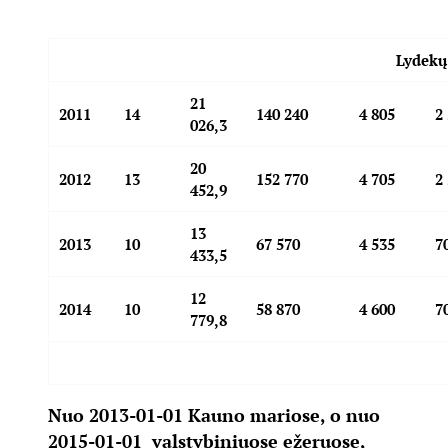
Lydekų
21
2011
14
140 240
4 805
2
026,3
20
2012
13
152 770
4 705
2
452,9
13
2013
10
67 570
4 535
7
433,5
12
2014
10
58 870
4 600
7
779,8
Nuo 2013-01-01 Kauno mariose, o nuo
2015-01-01 valstybiniuose ežeruose,