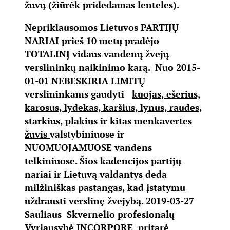
žuvų (žiūrėk pridedamas lenteles).
Nepriklausomos Lietuvos PARTIJŲ
NARIAI prieš 10 metų pradėjo
TOTALINĮ vidaus vandenų žvejų
verslininkų naikinimo karą. Nuo 2015-
01-01 NEBESKIRIA LIMITŲ
verslininkams gaudyti
kuojas, ešerius,
karosus, lydekas, karšius, lynus, raudes,
starkius, plakius ir kitas menkavertes
žuvis
valstybiniuose ir
NUOMUOJAMUOSE vandens
telkiniuose. Šios kadencijos partijų
nariai ir Lietuvą valdantys deda
milžiniškas pastangas, kad įstatymu
uždrausti verslinę žvejybą. 2019-03-27
Sauliaus Skvernelio profesionalų
Vyriausybė INCORPORE pritarė