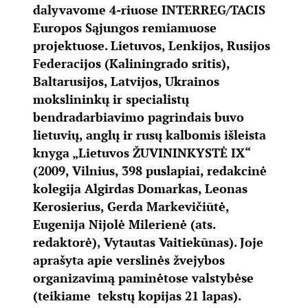
dalyvavome 4-riuose INTERREG/TACIS
Europos Sąjungos remiamuose
projektuose. Lietuvos, Lenkijos, Rusijos
Federacijos (Kaliningrado sritis),
Baltarusijos, Latvijos, Ukrainos
mokslininkų ir specialistų
bendradarbiavimo pagrindais buvo
lietuvių, anglų ir rusų kalbomis išleista
knyga „Lietuvos ŽUVININKYSTĖ IX“
(2009, Vilnius, 398 puslapiai, redakcinė
kolegija Algirdas Domarkas, Leonas
Kerosierius, Gerda Markevičiūtė,
Eugenija Nijolė Milerienė (ats.
redaktorė), Vytautas Vaitiekūnas). Joje
aprašyta apie verslinės žvejybos
organizavimą paminėtose valstybėse
(teikiame tekstų kopijas 21 lapas).