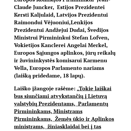
Claude Juncker, Estijos Prezidentei
Kersti Kaljulaid, Latvijos Prezidentui
Raimondui Vėjuoniui,Lenkijos
Prezidentui Andžejui Dudai, Švedijos
Ministrui Pirmininkui Stefan Lofven,
Vokietijos Kanclerei Angelai Merkel,
Europos Sąjungos aplinkos, jūrų reikalų
ir žuvininkystės komisarui Karmenu
Vella, Europos Parlamento nariams
(laišką pridedame, 18 lapų).
Laiško įžangoje rašėme: „
Tokie laiškai
bus siunčiami atvykstančių į Lietuvą
valstybių Prezidentams, Parlamentų
Pirmininkams, Ministrams
Pirmininkams, Žemės ūkio ir Aplinkos
ministrams, žiniasklaidai bei į tas