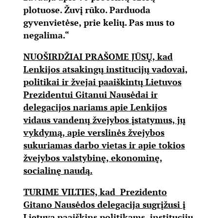
plotuose. Žuvį rūko. Parduoda
gyvenvietėse, prie kelių. Pas mus to
negalima.“
NUOŠIRDŽIAI PRAŠOME JŪSŲ, kad
Lenkijos atsakingų institucijų vadovai,
politikai ir žvejai paaiškintų Lietuvos
Prezidentui Gitanui Nausėdai ir
delegacijos nariams apie Lenkijos
vidaus vandenų žvejybos įstatymus, jų
vykdymą, apie verslinės žvejybos
sukuriamas darbo vietas ir apie tokios
žvejybos valstybinę, ekonominę,
socialinę naudą.
TURIME VILTIES, kad Prezidento
Gitano Nausėdos delegacija sugrįžusi į
Lietuvą paaiškins politikams, institucijų