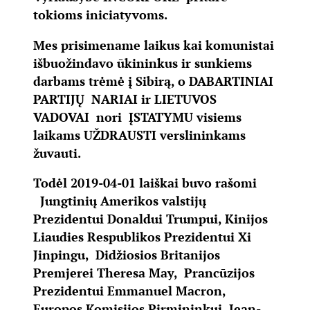
tokioms iniciatyvoms.
Mes prisimename laikus kai komunistai
išbuožindavo ūkininkus ir sunkiems
darbams trėmė į Sibirą, o DABARTINIAI
PARTIJŲ NARIAI ir LIETUVOS
VADOVAI nori ĮSTATYMU visiems
laikams UŽDRAUSTI verslininkams
žuvauti.
Todėl 2019-04-01 laiškai buvo rašomi
Jungtinių Amerikos valstijų
Prezidentui Donaldui Trumpui, Kinijos
Liaudies Respublikos Prezidentui Xi
Jinpingu, Didžiosios Britanijos
Premjerei Theresa May, Prancūzijos
Prezidentui Emmanuel Macron,
Europos Komisijos Pirmininkui Jean-