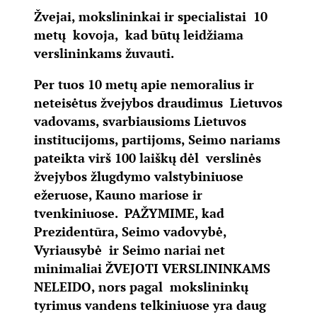
Žvejai, mokslininkai ir specialistai 10
metų kovoja, kad būtų leidžiama
verslininkams žuvauti.
Per tuos 10 metų apie nemoralius ir
neteisėtus žvejybos draudimus Lietuvos
vadovams, svarbiausioms Lietuvos
institucijoms, partijoms, Seimo nariams
pateikta virš 100 laiškų dėl verslinės
žvejybos žlugdymo valstybiniuose
ežeruose, Kauno mariose ir
tvenkiniuose. PAŽYMIME, kad
Prezidentūra, Seimo vadovybė,
Vyriausybė ir Seimo nariai net
minimaliai ŽVEJOTI VERSLININKAMS
NELEIDO, nors pagal mokslininkų
tyrimus vandens telkiniuose yra daug