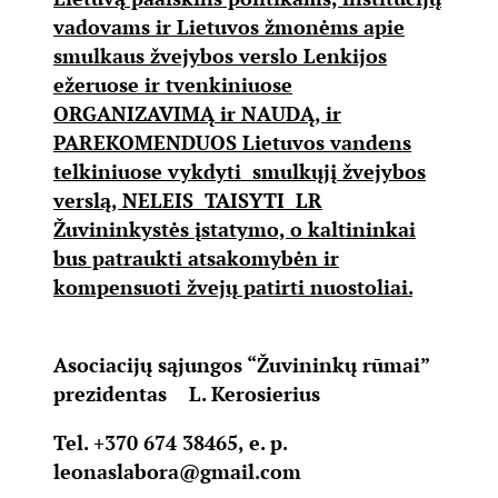
vadovams ir Lietuvos žmonėms apie
smulkaus žvejybos verslo Lenkijos
ežeruose ir tvenkiniuose
ORGANIZAVIMĄ ir NAUDĄ, ir
PAREKOMENDUOS Lietuvos vandens
telkiniuose vykdyti smulkųjį žvejybos
verslą, NELEIS TAISYTI LR
Žuvininkystės įstatymo, o kaltininkai
bus patraukti atsakomybėn ir
kompensuoti žvejų patirti nuostoliai.
Asociacijų sąjungos “Žuvininkų rūmai”
prezidentas L. Kerosierius
Tel. +370 674 38465, e. p.
leonaslabora@gmail.com