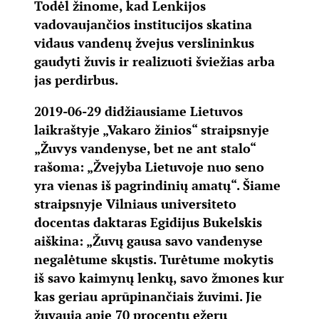
Todėl žinome, kad Lenkijos
vadovaujančios institucijos skatina
vidaus vandenų žvejus verslininkus
gaudyti žuvis ir realizuoti šviežias arba
jas perdirbus.
2019-06-29 didžiausiame Lietuvos
laikraštyje „Vakaro žinios“ straipsnyje
„Žuvys vandenyse, bet ne ant stalo“
rašoma: „Žvejyba Lietuvoje nuo seno
yra vienas iš pagrindinių amatų“. Šiame
straipsnyje Vilniaus universiteto
docentas daktaras Egidijus Bukelskis
aiškina: „Žuvų gausa savo vandenyse
negalėtume skųstis. Turėtume mokytis
iš savo kaimynų lenkų, savo žmones kur
kas geriau aprūpinančiais žuvimi. Jie
žuvauja apie 70 procentų ežerų