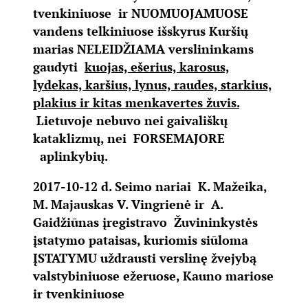
tvenkiniuose ir NUOMUOJAMUOSE
vandens telkiniuose išskyrus Kuršių
marias NELEIDŽIAMA verslininkams
gaudyti
kuojas, ešerius, karosus,
lydekas, karšius, lynus, raudes, starkius,
plakius ir kitas menkavertes žuvis.
Lietuvoje nebuvo nei gaivališkų
kataklizmų, nei FORSEMAJORE
aplinkybių.
2017-10-12 d. Seimo nariai K. Mažeika,
M. Majauskas V. Vingrienė ir A.
Gaidžiūnas įregistravo Žuvininkystės
įstatymo pataisas, kuriomis siūloma
ĮSTATYMU uždrausti verslinę žvejybą
valstybiniuose ežeruose, Kauno mariose
ir tvenkiniuose