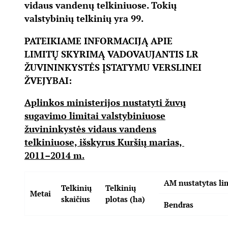
vidaus vandenų telkiniuose. Tokių
valstybinių telkinių yra 99.
PATEIKIAME INFORMACIJĄ APIE
LIMITŲ SKYRIMĄ VADOVAUJANTIS LR
ŽUVININKYSTĖS ĮSTATYMU VERSLINEI
ŽVEJYBAI:
Aplinkos ministerijos nustatyti žuvų
sugavimo limitai valstybiniuose
žuvininkystės vidaus vandens
telkiniuose, išskyrus Kuršių marias,
2011–2014 m.
AM nustatytas lim
Telkinių
Telkinių
Metai
skaičius
plotas (ha)
Bendras