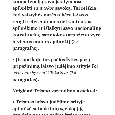
kompetenciją savo įstatymuose
apibrėžti
santuokos
sąvoką. Tai reiškia,
kad valstybės narės tebėra laisvos
rengti referendumus dėl santuokos
apibrėžimo ir išlaikyti savo nacionalinę
konstitucinę santuokos tarp vieno vyro
ir vienos moters apibrėžtį (37
paragrafas).
• Jis apribojo tos pačios lyties porų
pripažinimą laisvo judėjimo srityje iki
teisės apsigyventi
ES šalyse (36
paragrafas).
Neigiami Teismo sprendimo aspektai:
• Teismas laisvo judėjimo srityje
apibrėžė sutuoktinių sąvoką į ją