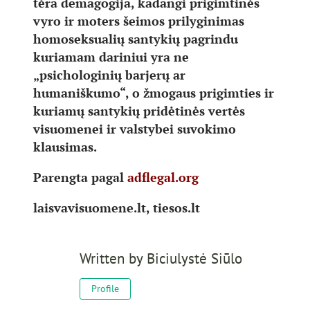
tėra demagogija, kadangi prigimtinės
vyro ir moters šeimos prilyginimas
homoseksualių santykių pagrindu
kuriamam dariniui yra ne
„psichologinių barjerų ar
humaniškumo“, o žmogaus prigimties ir
kuriamų santykių pridėtinės vertės
visuomenei ir valstybei suvokimo
klausimas.
Parengta pagal
adflegal.org
laisvavisuomene.lt, tiesos.lt
Written by
Biciulystė Siūlo
Profile