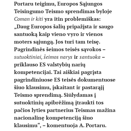
Portaru teigimu, Europos Sąjungos
Teisingumo Teismo sprendimas byloje
Coman ir kiti
yra itin problemiškas:
„Daug Europos šalių pripažįsta ir saugo
santuoką kaip vieno vyro ir vienos
moters sąjungą. Jos turi tam teisę.
Pagrindinės šeimos teisės sąvokos –
sutuoktiniai, šeimos narys
ir
santuoka
–
priklauso ES valstybių narių
kompetencijai. Tai aiškiai pagrįsta
pagrindiniuose ES teisės dokumentuose
šiuo klausimu, įskaitant ir pastarąjį
Teismo sprendimą. Siūlydamas į
sutuoktinių apibrėžimą įtraukti tos
pačios lyties partnerius Teismas mažina
nacionalinę kompetenciją šiuo
klausimu“, – komentuoja A. Portaru.