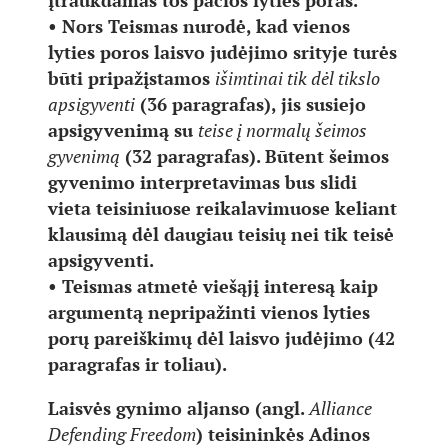
įtraukdamas tos pačios lyties poras.
• Nors Teismas nurodė, kad vienos
lyties poros laisvo judėjimo srityje turės
būti pripažįstamos
išimtinai tik dėl tikslo
apsigyventi
(36 paragrafas), jis susiejo
apsigyvenimą su
teise į normalų šeimos
gyvenimą
(32 paragrafas). Būtent šeimos
gyvenimo interpretavimas bus slidi
vieta teisiniuose reikalavimuose keliant
klausimą dėl daugiau teisių nei tik teisė
apsigyventi.
• Teismas atmetė viešąjį interesą kaip
argumentą nepripažinti vienos lyties
porų pareiškimų dėl laisvo judėjimo (42
paragrafas ir toliau).
Laisvės gynimo aljanso (angl.
Alliance
Defending Freedom
) teisininkės Adinos