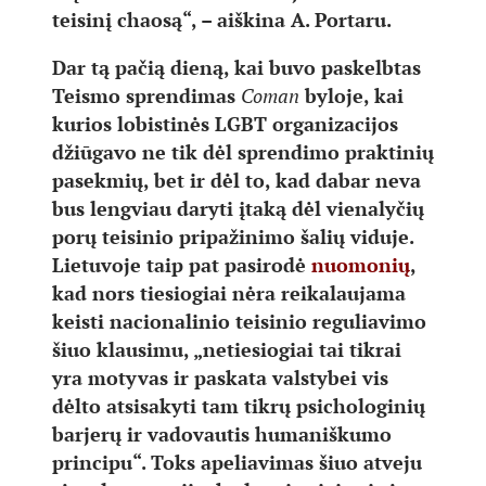
teisinį chaosą“, – aiškina A. Portaru.
Dar tą pačią dieną, kai buvo paskelbtas
Teismo sprendimas
Coman
byloje, kai
kurios lobistinės LGBT organizacijos
džiūgavo ne tik dėl sprendimo praktinių
pasekmių, bet ir dėl to, kad dabar neva
bus lengviau daryti įtaką dėl vienalyčių
porų teisinio pripažinimo šalių viduje.
Lietuvoje taip pat pasirodė
nuomonių
,
kad nors tiesiogiai nėra reikalaujama
keisti nacionalinio teisinio reguliavimo
šiuo klausimu, „netiesiogiai tai tikrai
yra motyvas ir paskata valstybei vis
dėlto atsisakyti tam tikrų psichologinių
barjerų ir vadovautis humaniškumo
principu“. Toks apeliavimas šiuo atveju