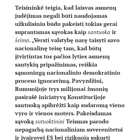
Teisininkė teigia, kad laisvas asmenų
judėjimas negali būti naudojamas
užkulisiniu būdu pakeisti tokias gerai
suprantamas sąvokas kaip
santuoka
ir
šeima
. „Versti valstybę narę taisyti savo
nacionalinę teisę tam, kad būtų
įtvirtintas tos pačios lyties asmenų
santykių pripažinimas, reiškia
sąmoningą nacionalinio demokratinio
proceso ignoravimą. Pavyzdžiui,
Rumunijoje trys milijonai žmonių
pasirašė iniciatyvą Konstitucijoje
santuoką apibrėžti kaip sudaromą vieno
vyro ir vienos moters. Pakeisdamas
sąvoką
sutuoktiniai
Teismas parodo
nepagarbą nacionaliniam suverenitetui
ir įvairovei ES bei rizikuoja sukurti