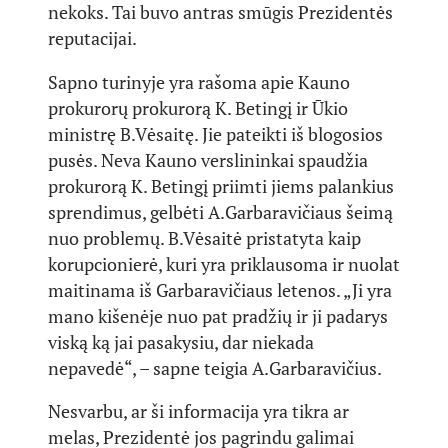
nekoks. Tai buvo antras smūgis Prezidentės
reputacijai.
Sapno turinyje yra rašoma apie Kauno
prokurorų prokurorą K. Betingį ir Ūkio
ministrę B.Vėsaitę. Jie pateikti iš blogosios
pusės. Neva Kauno verslininkai spaudžia
prokurorą K. Betingį priimti jiems palankius
sprendimus, gelbėti A.Garbaravičiaus šeimą
nuo problemų. B.Vėsaitė pristatyta kaip
korupcionierė, kuri yra priklausoma ir nuolat
maitinama iš Garbaravičiaus letenos. „Ji yra
mano kišenėje nuo pat pradžių ir ji padarys
viską ką jai pasakysiu, dar niekada
nepavedė“, – sapne teigia A.Garbaravičius.
Nesvarbu, ar ši informacija yra tikra ar
melas, Prezidentė jos pagrindu galimai