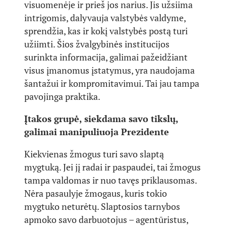
visuomenėje ir prieš jos narius. Jis užsiima
intrigomis, dalyvauja valstybės valdyme,
sprendžia, kas ir kokį valstybės postą turi
užiimti. Šios žvalgybinės institucijos
surinkta informacija, galimai pažeidžiant
visus įmanomus įstatymus, yra naudojama
šantažui ir kompromitavimui. Tai jau tampa
pavojinga praktika.
Įtakos grupė, siekdama savo tikslų,
galimai manipuliuoja Prezidente
Kiekvienas žmogus turi savo slaptą
mygtuką. Jei jį radai ir paspaudei, tai žmogus
tampa valdomas ir nuo tavęs priklausomas.
Nėra pasaulyje žmogaus, kuris tokio
mygtuko neturėtų. Slaptosios tarnybos
apmoko savo darbuotojus – agentūristus,