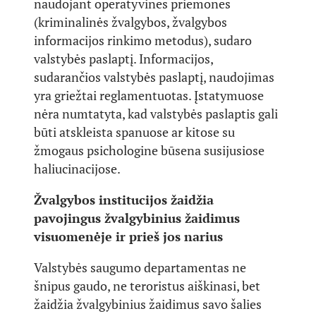
naudojant operatyvines priemones
(kriminalinės žvalgybos, žvalgybos
informacijos rinkimo metodus), sudaro
valstybės paslaptį. Informacijos,
sudarančios valstybės paslaptį, naudojimas
yra griežtai reglamentuotas. Įstatymuose
nėra numtatyta, kad valstybės paslaptis gali
būti atskleista spanuose ar kitose su
žmogaus psichologine būsena susijusiose
haliucinacijose.
Žvalgybos institucijos žaidžia
pavojingus žvalgybinius žaidimus
visuomenėje ir prieš jos narius
Valstybės saugumo departamentas ne
šnipus gaudo, ne teroristus aiškinasi, bet
žaidžia žvalgybinius žaidimus savo šalies