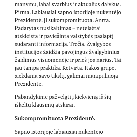
manymu, labai svarbius ir aktualius dalykus.
Pirma. Labiausiai sapno istorijoje nukentėjo
Prezidentė. Ji sukompromituota. Antra.
Padarytas nusikaltimas – neteisėtai
atskleista ir paviešinta valstybės paslaptį
sudaranti informacija. Trečia. Žvalgybos
institucijos žaidžia pavojingus žvalgybinius
žaidimus visuomenėje ir prieš jos narius. Tai
jau tampa praktika. Ketvirta. Įtakos grupė,
siekdama savo tikslų, galimai manipuliuoja
Prezidente.
Pabandykime pažvelgti į kiekvieną iš šių
iškeltų klausimų atskirai.
Sukompromituota Prezidentė.
Sapno istorijoje labiausiai nukentėjo