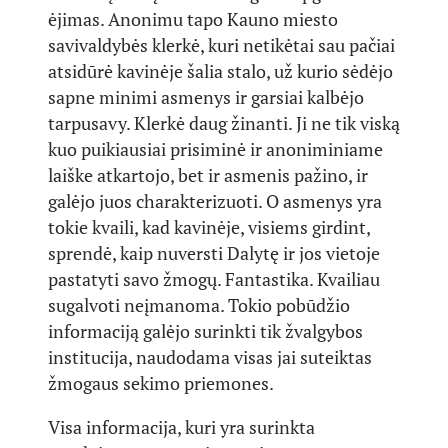
ėjimas. Anonimu tapo Kauno miesto
savivaldybės klerkė, kuri netikėtai sau pačiai
atsidūrė kavinėje šalia stalo, už kurio sėdėjo
sapne minimi asmenys ir garsiai kalbėjo
tarpusavy. Klerkė daug žinanti. Ji ne tik viską
kuo puikiausiai prisiminė ir anoniminiame
laiške atkartojo, bet ir asmenis pažino, ir
galėjo juos charakterizuoti. O asmenys yra
tokie kvaili, kad kavinėje, visiems girdint,
sprendė, kaip nuversti Dalytę ir jos vietoje
pastatyti savo žmogų. Fantastika. Kvailiau
sugalvoti neįmanoma. Tokio pobūdžio
informaciją galėjo surinkti tik žvalgybos
institucija, naudodama visas jai suteiktas
žmogaus sekimo priemones.
Visa informacija, kuri yra surinkta