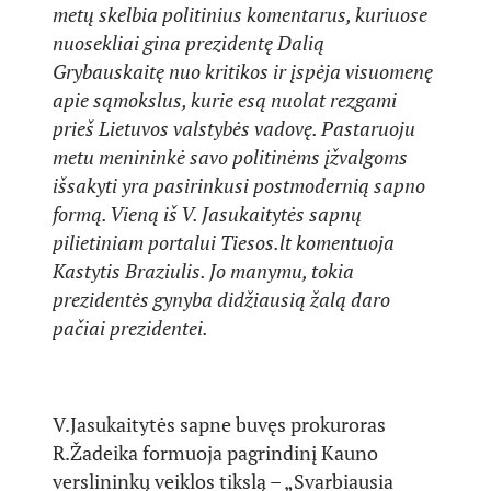
metų skelbia politinius komentarus, kuriuose
nuosekliai gina prezidentę Dalią
Grybauskaitę nuo kritikos ir įspėja visuomenę
apie sąmokslus, kurie esą nuolat rezgami
prieš Lietuvos valstybės vadovę. Pastaruoju
metu menininkė savo politinėms įžvalgoms
išsakyti yra pasirinkusi postmodernią sapno
formą. Vieną iš V. Jasukaitytės sapnų
pilietiniam portalui Tiesos.lt komentuoja
Kastytis Braziulis. Jo manymu, tokia
prezidentės gynyba didžiausią žalą daro
pačiai prezidentei.
V.Jasukaitytės sapne buvęs prokuroras
R.Žadeika formuoja pagrindinį Kauno
verslininkų veiklos tikslą – „Svarbiausia