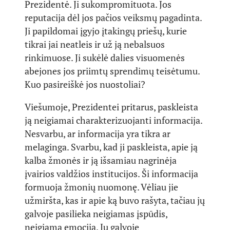
Prezidentė. Ji sukompromituota. Jos
reputacija dėl jos pačios veiksmų pagadinta.
Ji papildomai įgyjo įtakingų priešų, kurie
tikrai jai neatleis ir už ją nebalsuos
rinkimuose. Ji sukėlė dalies visuomenės
abejones jos priimtų sprendimų teisėtumu.
Kuo pasireiškė jos nuostoliai?
Viešumoje, Prezidentei pritarus, paskleista
ją neigiamai charakterizuojanti informacija.
Nesvarbu, ar informacija yra tikra ar
melaginga. Svarbu, kad ji paskleista, apie ją
kalba žmonės ir ją išsamiau nagrinėja
įvairios valdžios institucijos. Ši informacija
formuoja žmonių nuomonę. Vėliau jie
užmiršta, kas ir apie ką buvo rašyta, tačiau jų
galvoje pasilieka neigiamas įspūdis,
neigiama emocija. Jų galvoje