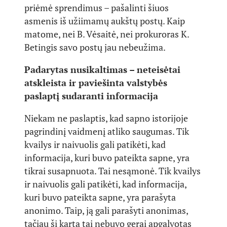
priėmė sprendimus – pašalinti šiuos
asmenis iš užiimamų aukštų postų. Kaip
matome, nei B. Vėsaitė, nei prokuroras K.
Betingis savo postų jau nebeužima.
Padarytas nusikaltimas – neteisėtai
atskleista ir paviešinta valstybės
paslaptį sudaranti informacija
Niekam ne paslaptis, kad sapno istorijoje
pagrindinį vaidmenį atliko saugumas. Tik
kvailys ir naivuolis gali patikėti, kad
informacija, kuri buvo pateikta sapne, yra
tikrai susapnuota. Tai nesąmonė. Tik kvailys
ir naivuolis gali patikėti, kad informacija,
kuri buvo pateikta sapne, yra parašyta
anonimo. Taip, ją gali parašyti anonimas,
tačiau šį kartą tai nebuvo gerai apgalvotas