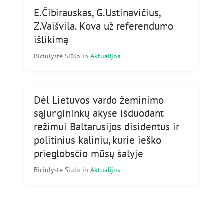
E.Čibirauskas, G.Ustinavičius,
Z.Vaišvila. Kova už referendumo
išlikimą
Biciulystė Siūlo
in
Aktualijos
Dėl Lietuvos vardo žeminimo
sąjungininkų akyse išduodant
režimui Baltarusijos disidentus ir
politinius kaliniu, kurie ieško
prieglobsčio mūsų šalyje
Biciulystė Siūlo
in
Aktualijos