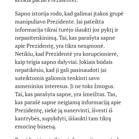
Sapno istorija rodo, kad galimai įtakos grupė
manipuliavo Prezidente. Jai pateikta
informacija tikrai turėjo išaukti jos pyktį ir
nepasitenkinimą. Tai, kas parašyta sapne
apie Prezidentę, yra tikra nesąmonė.
Netikiu, kad Prezidentė yra korupcionierė,
kaip teigia sapno dalyviai. Jokiais būdais
nepatikėsiu, kad ji gali pasinaudoti jai
suteiktomis galiomis tenkinti savo
asmeninius interesus. Ji ne toks žmogus.
Tai, kas parašyta sapne, yra šmeižtas. Tas,
kas parašė sapne neigiamą informaciją apie
Prezidentę, siekė ją sunervinti, išvesti iš
kantrybės, supykdyti, iššaukti tam tikrą
emocinę būseną.