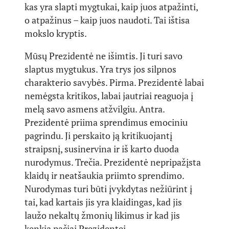
kas yra slapti mygtukai, kaip juos atpažinti,
o atpažinus – kaip juos naudoti. Tai ištisa
mokslo kryptis.
Mūsų Prezidentė ne išimtis. Ji turi savo
slaptus mygtukus. Yra trys jos silpnos
charakterio savybės. Pirma. Prezidentė labai
nemėgsta kritikos, labai jautriai reaguoja į
melą savo asmens atžvilgiu. Antra.
Prezidentė priima sprendimus emociniu
pagrindu. Ji perskaito ją kritikuojantį
straipsnį, susinervina ir iš karto duoda
nurodymus. Trečia. Prezidentė nepripažįsta
klaidų ir neatšaukia priimto sprendimo.
Nurodymas turi būti įvykdytas nežiūrint į
tai, kad kartais jis yra klaidingas, kad jis
laužo nekaltų žmonių likimus ir kad jis
kenkia pačiai Prezidentei.