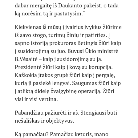
dabar mergaitę iš Daukanto pakeist, o tada
ką norėsim tą ir pastatysim.“
Kiekvienas iš mūsų į įvairius įvykius žiūrime
iš savo stogo, turimų žinių ir patirties. Į
sapno istoriją prokuroras Betingis žiūri kaip
į susidorojimą su juo. Buvusi Ūkio ministrė
B.Vėsaitė – kaip į susidorojimą su ja.
Prezidentė žiūri kaip į kovą su korupcija.
Kažkokia įtakos grupė žiūri kaip į pergalę,
kurią ji pasiekė lengvai. Saugumas žiūri kaip
į atliktą didelę žvalgybinę operaciją. Žiūri
visi ir visi vertina.
Pabandžiau pažiūrėti ir aš. Stengiausi būti
nešališkas ir objektyvus.
Ką pamačiau? Pamačiau keturis, mano