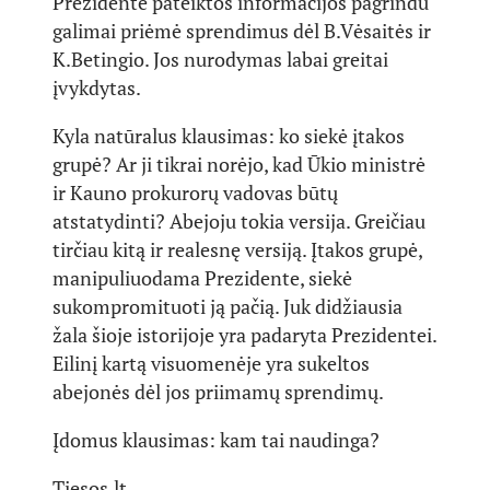
Prezidentė pateiktos informacijos pagrindu
galimai priėmė sprendimus dėl B.Vėsaitės ir
K.Betingio. Jos nurodymas labai greitai
įvykdytas.
Kyla natūralus klausimas: ko siekė įtakos
grupė? Ar ji tikrai norėjo, kad Ūkio ministrė
ir Kauno prokurorų vadovas būtų
atstatydinti? Abejoju tokia versija. Greičiau
tirčiau kitą ir realesnę versiją. Įtakos grupė,
manipuliuodama Prezidente, siekė
sukompromituoti ją pačią. Juk didžiausia
žala šioje istorijoje yra padaryta Prezidentei.
Eilinį kartą visuomenėje yra sukeltos
abejonės dėl jos priimamų sprendimų.
Įdomus klausimas: kam tai naudinga?
Tiesos.lt