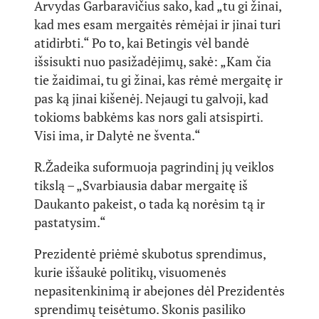
Arvydas Garbaravičius sako, kad „tu gi žinai,
kad mes esam mergaitės rėmėjai ir jinai turi
atidirbti.“ Po to, kai Betingis vėl bandė
išsisukti nuo pasižadėjimų, sakė: „Kam čia
tie žaidimai, tu gi žinai, kas rėmė mergaitę ir
pas ką jinai kišenėj. Nejaugi tu galvoji, kad
tokioms babkėms kas nors gali atsispirti.
Visi ima, ir Dalytė ne šventa.“
R.Žadeika suformuoja pagrindinį jų veiklos
tikslą – „Svarbiausia dabar mergaitę iš
Daukanto pakeist, o tada ką norėsim tą ir
pastatysim.“
Prezidentė priėmė skubotus sprendimus,
kurie iššaukė politikų, visuomenės
nepasitenkinimą ir abejones dėl Prezidentės
sprendimų teisėtumo. Skonis pasiliko