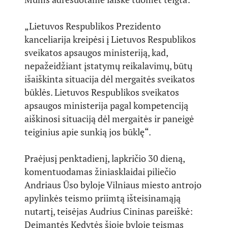
„Lietuvos Respublikos Prezidento
kanceliarija kreipėsi į Lietuvos Respublikos
sveikatos apsaugos ministeriją, kad,
nepažeidžiant įstatymų reikalavimų, būtų
išaiškinta situacija dėl mergaitės sveikatos
būklės. Lietuvos Respublikos sveikatos
apsaugos ministerija pagal kompetenciją
aiškinosi situaciją dėl mergaitės ir paneigė
teiginius apie sunkią jos būklę“.
Praėjusį penktadienį, lapkričio 30 dieną,
komentuodamas žiniasklaidai piliečio
Andriaus Ūso byloje Vilniaus miesto antrojo
apylinkės teismo priimtą išteisinamąją
nutartį, teisėjas Audrius Cininas pareiškė:
Deimantės Kedytės šioje byloje teismas