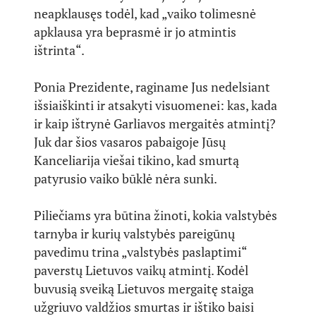
neapklausęs todėl, kad „vaiko tolimesnė
apklausa yra beprasmė ir jo atmintis
ištrinta“.
Ponia Prezidente, raginame Jus nedelsiant
išsiaiškinti ir atsakyti visuomenei: kas, kada
ir kaip ištrynė Garliavos mergaitės atmintį?
Juk dar šios vasaros pabaigoje Jūsų
Kanceliarija viešai tikino, kad smurtą
patyrusio vaiko būklė nėra sunki.
Piliečiams yra būtina žinoti, kokia valstybės
tarnyba ir kurių valstybės pareigūnų
pavedimu trina „valstybės paslaptimi“
paverstų Lietuvos vaikų atmintį. Kodėl
buvusią sveiką Lietuvos mergaitę staiga
užgriuvo valdžios smurtas ir ištiko baisi