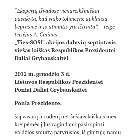
“Ekspertų išvadose vienareikšmiškai
pasakyta, kad vaiko tolimesnė apklausa
beprasmė ir jo atmintis yra ištrinta”, – teigė
teisėjas A. Cininas.
„Ties-SOS!“ akcijos dalyvių septintasis
viešas laiškas Respublikos Prezidentei
Daliai Grybauskaitei
2012 m. gruodžio 3 d.
Lietuvos Respublikos Prezidentei
Poniai Daliai Grybauskaitei
Ponia Prezidente,
šią vasarą ir rudenį net šešiais laiškais mes
kreipėmės į Jus ragindami pasirūpinti
valdžios smurtą patyrusios, iš gimtųjų namų