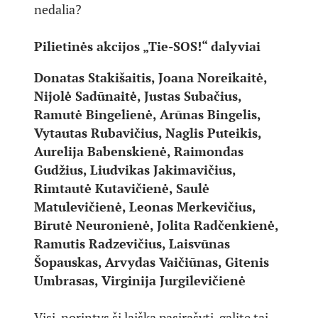
nedalia?
Pilietinės akcijos „Tie-SOS!“ dalyviai
Donatas Stakišaitis, Joana Noreikaitė,
Nijolė Sadūnaitė, Justas Subačius,
Ramutė Bingelienė, Arūnas Bingelis,
Vytautas Rubavičius, Naglis Puteikis,
Aurelija Babenskienė, Raimondas
Gudžius, Liudvikas Jakimavičius,
Rimtautė Kutavičienė, Saulė
Matulevičienė, Leonas Merkevičius,
Birutė Neuronienė, Jolita Radčenkienė,
Ramutis Radzevičius, Laisvūnas
Šopauskas, Arvydas Vaičiūnas, Gitenis
Umbrasas, Virginija Jurgilevičienė
Visi, norintys šį laišką pasirašyti, galite tai