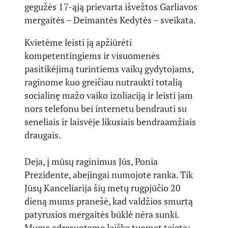
gegužės 17-ąją prievarta išvežtos Garliavos
mergaitės – Deimantės Kedytės – sveikata.
Kvietėme leisti ją apžiūrėti
kompetentingiems ir visuomenės
pasitikėjimą turintiems vaikų gydytojams,
raginome kuo greičiau nutraukti totalią
socialinę mažo vaiko izoliaciją ir leisti jam
nors telefonu bei internetu bendrauti su
seneliais ir laisvėje likusiais bendraamžiais
draugais.
Deja, į mūsų raginimus Jūs, Ponia
Prezidente, abejingai numojote ranka. Tik
Jūsų Kanceliarija šių metų rugpjūčio 20
dieną mums pranešė, kad valdžios smurtą
patyrusios mergaitės būklė nėra sunki.
Mums adresuotame laiške tuomet teigta: