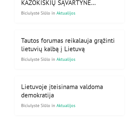
KAZOKIŠKIŲ SĄVARTYNE…
Biciulystė Siūlo
in
Aktualijos
Tautos forumas reikalauja grąžinti
lietuvių kalbą į Lietuvą
Biciulystė Siūlo
in
Aktualijos
Lietuvoje įteisinama valdoma
demokratija
Biciulystė Siūlo
in
Aktualijos