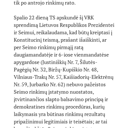
tik po antrojo rinkimų rato.
Spalio 22 dieną TS apskundė šį VRK
sprendimą Lietuvos Respublikos Prezidentei
ir Seimui, reikalaudama, kad būtų kreiptasi į
Konstitucinį teismą, prašant išaiškinti, ar
per Seimo rinkimų pirmąjį ratą
daugiamandatėje ir 6-iose vienmandatėse
apygardose (Justiniškių Nr. 7, Šilutės-
Pagėgių Nr. 32, Biržų-Kupiškio Nr. 48,
Vilniaus-Trakų Nr. 57, Kaišiadorių-Elektrėnų
Nr. 59, Jurbarko Nr. 62) nebuvo pažeistos
Seimo rinkimų įstatymo nuostatos,
įtvirtinančios slapto balsavimo principą ir
demokratines rinkimų procedūras, kurių
laikymasis yra būtinas rinkimų rezultatų
pripažinimui legitimiais ir teisėtais; ar tai