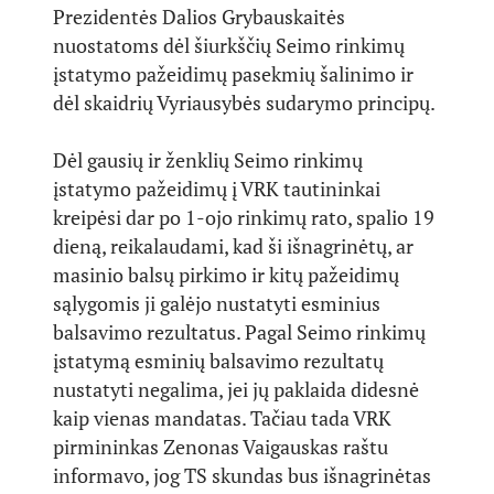
Prezidentės Dalios Grybauskaitės
nuostatoms dėl šiurkščių Seimo rinkimų
įstatymo pažeidimų pasekmių šalinimo ir
dėl skaidrių Vyriausybės sudarymo principų.
Dėl gausių ir ženklių Seimo rinkimų
įstatymo pažeidimų į VRK tautininkai
kreipėsi dar po 1-ojo rinkimų rato, spalio 19
dieną, reikalaudami, kad ši išnagrinėtų, ar
masinio balsų pirkimo ir kitų pažeidimų
sąlygomis ji galėjo nustatyti esminius
balsavimo rezultatus. Pagal Seimo rinkimų
įstatymą esminių balsavimo rezultatų
nustatyti negalima, jei jų paklaida didesnė
kaip vienas mandatas. Tačiau tada VRK
pirmininkas Zenonas Vaigauskas raštu
informavo, jog TS skundas bus išnagrinėtas