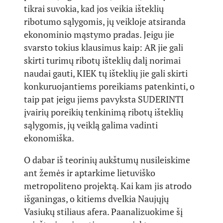
tikrai suvokia, kad jos veikia išteklių
ribotumo sąlygomis, jų veikloje atsiranda
ekonominio mąstymo pradas. Jeigu jie
svarsto tokius klausimus kaip: AR jie gali
skirti turimų ribotų išteklių dalį norimai
naudai gauti, KIEK tų išteklių jie gali skirti
konkuruojantiems poreikiams patenkinti, o
taip pat jeigu jiems pavyksta SUDERINTI
įvairių poreikių tenkinimą ribotų išteklių
sąlygomis, jų veiklą galima vadinti
ekonomiška.
O dabar iš teorinių aukštumų nusileiskime
ant žemės ir aptarkime lietuviško
metropoliteno projektą. Kai kam jis atrodo
išganingas, o kitiems dvelkia Naujųjų
Vasiukų stiliaus afera. Paanalizuokime šį