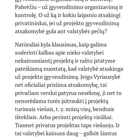
Pabrėžiu – už įgyvendinimo organizavimą ir
kontrolę. O už ką ir kokiu laipsniu atsakingi
privatininkai, jei už projekto įgyvendinimą
atsakomybė gula ant valstybės pečių?
Natūraliai kyla klausimas, kaip galima
suderinti kalbas apie nieko valstybei
nekainuosiantį projektą ir raštu įstatyme
pateikiamą nuostatą, kad valstybė atsakinga
už projekto įgyvendinimą. Jeigu Vyriausybė
net oficialiai prisiima atsakomybę, tai
privačiam verslui patyrus nesėkmę, ji net to
nenorėdama turės įsitraukti į projektą
turimais viešais, t. y. mūsų visų, bendrais
ištekliais. Arba perimti projektą visiškai.
Tuomet privatus projektas taps viešuoju. Ir
tai valstybei kainuos daug – galbūt šimtus