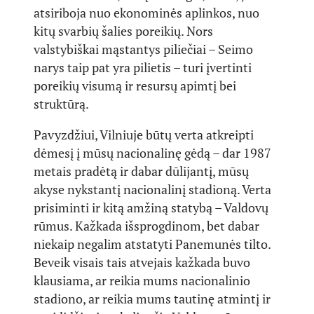
atsiriboja nuo ekonominės aplinkos, nuo
kitų svarbių šalies poreikių. Nors
valstybiškai mąstantys piliečiai – Seimo
narys taip pat yra pilietis – turi įvertinti
poreikių visumą ir resursų apimtį bei
struktūrą.
Pavyzdžiui, Vilniuje būtų verta atkreipti
dėmesį į mūsų nacionalinę gėdą – dar 1987
metais pradėtą ir dabar dūlijantį, mūsų
akyse nykstantį nacionalinį stadioną. Verta
prisiminti ir kitą amžiną statybą – Valdovų
rūmus. Kažkada išsprogdinom, bet dabar
niekaip negalim atstatyti Panemunės tilto.
Beveik visais tais atvejais kažkada buvo
klausiama, ar reikia mums nacionalinio
stadiono, ar reikia mums tautinę atmintį ir