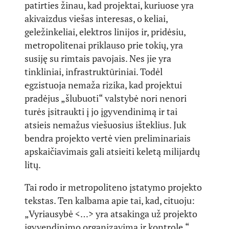
patirties žinau, kad projektai, kuriuose yra
akivaizdus viešas interesas, o keliai,
geležinkeliai, elektros linijos ir, pridėsiu,
metropolitenai priklauso prie tokių, yra
susiję su rimtais pavojais. Nes jie yra
tinkliniai, infrastruktūriniai. Todėl
egzistuoja nemaža rizika, kad projektui
pradėjus „šlubuoti“ valstybė nori nenori
turės įsitraukti į jo įgyvendinimą ir tai
atsieis nemažus viešuosius išteklius. Juk
bendra projekto vertė vien preliminariais
apskaičiavimais gali atsieiti keletą milijardų
litų.
Tai rodo ir metropoliteno įstatymo projekto
tekstas. Ten kalbama apie tai, kad, cituoju:
„Vyriausybė <…> yra atsakinga už projekto
įgyvendinimo organizavimą ir kontrolę.“