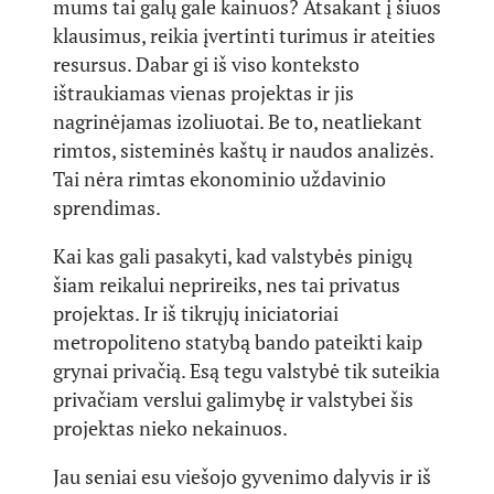
mums tai galų gale kainuos? Atsakant į šiuos
klausimus, reikia įvertinti turimus ir ateities
resursus. Dabar gi iš viso konteksto
ištraukiamas vienas projektas ir jis
nagrinėjamas izoliuotai. Be to, neatliekant
rimtos, sisteminės kaštų ir naudos analizės.
Tai nėra rimtas ekonominio uždavinio
sprendimas.
Kai kas gali pasakyti, kad valstybės pinigų
šiam reikalui neprireiks, nes tai privatus
projektas. Ir iš tikrųjų iniciatoriai
metropoliteno statybą bando pateikti kaip
grynai privačią. Esą tegu valstybė tik suteikia
privačiam verslui galimybę ir valstybei šis
projektas nieko nekainuos.
Jau seniai esu viešojo gyvenimo dalyvis ir iš