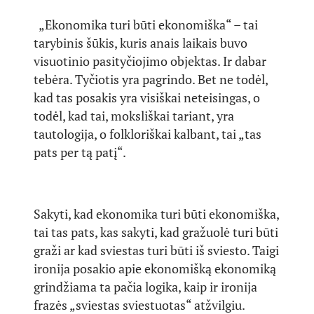
„Ekonomika turi būti ekonomiška“ – tai
tarybinis šūkis, kuris anais laikais buvo
visuotinio pasityčiojimo objektas. Ir dabar
tebėra. Tyčiotis yra pagrindo. Bet ne todėl,
kad tas posakis yra visiškai neteisingas, o
todėl, kad tai, moksliškai tariant, yra
tautologija, o folkloriškai kalbant, tai „tas
pats per tą patį“.
Sakyti, kad ekonomika turi būti ekonomiška,
tai tas pats, kas sakyti, kad gražuolė turi būti
graži ar kad sviestas turi būti iš sviesto. Taigi
ironija posakio apie ekonomišką ekonomiką
grindžiama ta pačia logika, kaip ir ironija
frazės „sviestas sviestuotas“ atžvilgiu.