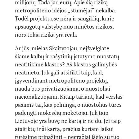
milijonų. Tada jau eurų. Apie šią riziką
metropoliteno idėjos „stūmėjai“ nekalba.
Todėl projektuose nėra ir saugiklių, kurie
apsaugotų valstybę nuo minėtos rizikos,
nors tokia rizika yra reali.
Ar jūs, mielas Skaitytojau, neįžvelgiate
šiame kalbų ir rašytinių įstatymo nuostatų
neatitikime klastos? Aš klastos galimybės
neatmetu. Juk gali atsitikti taip, kad,
įgyvendinant metropoliteno projektą,
nauda bus privatizuojama, o nuostoliai
nacionalizuojami. Kitaip tariant, kad verslas
pasiims tai, kas pelninga, o nuostolius turės
padengti mokesčių mokėtojai. Juk taip
Lietuvoje yra buvę ne kartą ir ne du. Jei taip
atsitiktų ir šį kartą, praėjus kuriam laikui
turėsime pripažinti – negražiai išėjo su tuo