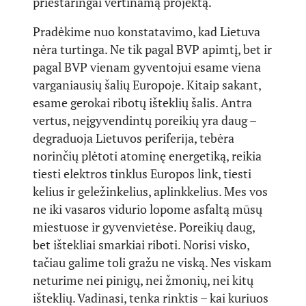
prieštaringai vertinamą projektą.
Pradėkime nuo konstatavimo, kad Lietuva
nėra turtinga. Ne tik pagal BVP apimtį, bet ir
pagal BVP vienam gyventojui esame viena
varganiausių šalių Europoje. Kitaip sakant,
esame gerokai ribotų išteklių šalis. Antra
vertus, neįgyvendintų poreikių yra daug –
degraduoja Lietuvos periferija, tebėra
norinčių plėtoti atominę energetiką, reikia
tiesti elektros tinklus Europos link, tiesti
kelius ir geležinkelius, aplinkkelius. Mes vos
ne iki vasaros vidurio lopome asfaltą mūsų
miestuose ir gyvenvietėse. Poreikių daug,
bet ištekliai smarkiai riboti. Norisi visko,
tačiau galime toli gražu ne viską. Nes viskam
neturime nei pinigų, nei žmonių, nei kitų
išteklių. Vadinasi, tenka rinktis – kai kuriuos