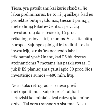
Tiesa, yra pateikiami kai kurie skaičiai. Jie
labai preliminarūs. Be to, iš jų aiškėja, kad jei
projektas būtų vykdomas, tiesiant pirmąją
metro liniją Pilaitė–Centras privačių
investuotojų dalis tesiektų 15 proc.
reikalingos investicijų sumos. Visa kita būtų
Europos Sąjungos pinigai ir kreditai. Tokia
investicijų struktūra neatrodo labai
įtikinamai ypač žinant, kad ES biudžetas
ateinantiems 7 metams jau paskirstytas. O
juk iš ES planuojama gauti apie 50 proc. šios
investicijos sumos – 480 mln. litų.
Nesu koks retrogradas ir nesu prieš
metropolitenus. Kaip ir prieš tai, kad
lietuviški kosminiai laivai raižytų kosminę
erdvę. Tai gera transporto sistema. Nesu