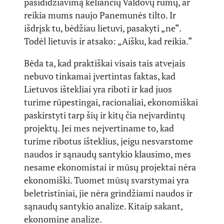
pasididžiavimą keliančių Valdovų rūmų, ar
reikia mums naujo Panemunės tilto. Ir
išdrįsk tu, bėdžiau lietuvi, pasakyti „ne“.
Todėl lietuvis ir atsako: „Aišku, kad reikia.“
Bėda ta, kad praktiškai visais tais atvejais
nebuvo tinkamai įvertintas faktas, kad
Lietuvos ištekliai yra riboti ir kad juos
turime rūpestingai, racionaliai, ekonomiškai
paskirstyti tarp šių ir kitų čia neįvardintų
projektų. Jei mes neįvertiname to, kad
turime ribotus išteklius, jeigu nesvarstome
naudos ir sąnaudų santykio klausimo, mes
nesame ekonomistai ir mūsų projektai nėra
ekonomiški. Tuomet mūsų svarstymai yra
beletristiniai, jie nėra grindžiami naudos ir
sąnaudų santykio analize. Kitaip sakant,
ekonomine analize.