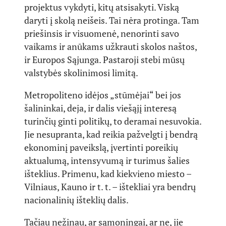
projektus vykdyti, kitų atsisakyti. Viską
daryti į skolą neišeis. Tai nėra protinga. Tam
priešinsis ir visuomenė, nenorinti savo
vaikams ir anūkams užkrauti skolos naštos,
ir Europos Sąjunga. Pastaroji stebi mūsų
valstybės skolinimosi limitą.
Metropoliteno idėjos „stūmėjai“ bei jos
šalininkai, deja, ir dalis viešąjį interesą
turinčių ginti politikų, to deramai nesuvokia.
Jie nesupranta, kad reikia pažvelgti į bendrą
ekonominį paveikslą, įvertinti poreikių
aktualumą, intensyvumą ir turimus šalies
išteklius. Primenu, kad kiekvieno miesto –
Vilniaus, Kauno ir t. t. – ištekliai yra bendrų
nacionalinių išteklių dalis.
Tačiau nežinau, ar sąmoningai, ar ne, jie