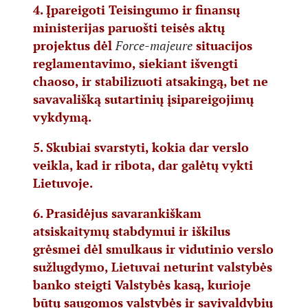
4. Įpareigoti Teisingumo ir finansų
ministerijas paruošti teisės aktų
projektus dėl
Force-majeure
situacijos
reglamentavimo, siekiant išvengti
chaoso, ir stabilizuoti atsakingą, bet ne
savavališką sutartinių įsipareigojimų
vykdymą.
5. Skubiai svarstyti, kokia dar verslo
veikla, kad ir ribota, dar galėtų vykti
Lietuvoje.
6. Prasidėjus savarankiškam
atsiskaitymų stabdymui ir iškilus
grėsmei dėl smulkaus ir vidutinio verslo
sužlugdymo, Lietuvai neturint valstybės
banko steigti Valstybės kasą, kurioje
būtų saugomos valstybės ir savivaldybių