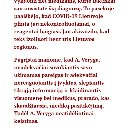
vykdomi net medikams, kurie faktiškai
sau nusistatė šią diagnozę. To pasekoje
paaiškėjo, kad COVID-19 Lietuvoje
plinta jau nekontroliuojamai, o
reagentai baigiasi. Jau akivaizdu, kad
teks izoliuoti bent tris Lietuvos
regionus.
Pagrįstai manome, kad A. Veryga,
neadekvačiai suvokiantis savo
užimamas pareigas ir adekvačiai
nereaguojantis į įvykius, slepiantis
tikrąją informaciją ir klaidinantis
visuomenę bei medikus, prarado, kas
skaudžiausia, medikų pasitikėjimą.
Todėl A. Veryga neatidėliotinai
keistinas.