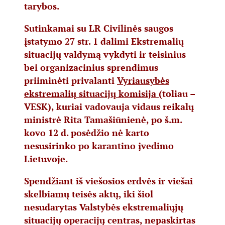
tarybos.
Sutinkamai su LR Civilinės saugos
įstatymo 27 str. 1 dalimi Ekstremalių
situacijų valdymą vykdyti ir teisinius
bei organizacinius sprendimus
priiminėti privalanti
Vyriausybės
ekstremalių situacijų komisija
(toliau –
VESK), kuriai vadovauja vidaus reikalų
ministrė Rita Tamašiūnienė, po š.m.
kovo 12 d. posėdžio nė karto
nesusirinko po karantino įvedimo
Lietuvoje.
Spendžiant iš viešosios erdvės ir viešai
skelbiamų teisės aktų, iki šiol
nesudarytas Valstybės ekstremaliųjų
situacijų operacijų centras, nepaskirtas