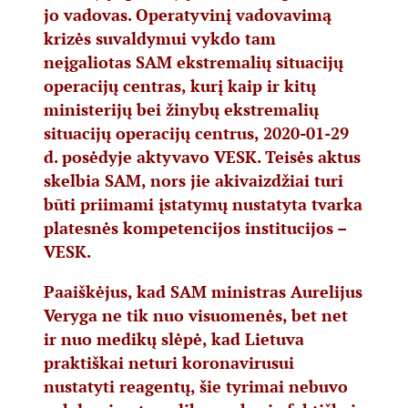
jo vadovas. Operatyvinį vadovavimą
krizės suvaldymui vykdo tam
neįgaliotas SAM ekstremalių situacijų
operacijų centras, kurį kaip ir kitų
ministerijų bei žinybų ekstremalių
situacijų operacijų centrus, 2020-01-29
d. posėdyje aktyvavo VESK. Teisės aktus
skelbia SAM, nors jie akivaizdžiai turi
būti priimami įstatymų nustatyta tvarka
platesnės kompetencijos institucijos –
VESK.
Paaiškėjus, kad SAM ministras Aurelijus
Veryga ne tik nuo visuomenės, bet net
ir nuo medikų slėpė, kad Lietuva
praktiškai neturi koronavirusui
nustatyti reagentų, šie tyrimai nebuvo