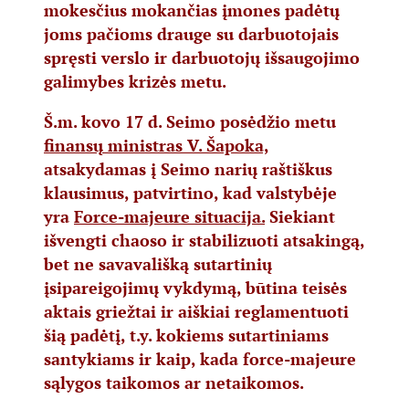
mokesčius mokančias įmones padėtų
joms pačioms drauge su darbuotojais
spręsti verslo ir darbuotojų išsaugojimo
galimybes krizės metu.
Š.m. kovo 17 d. Seimo posėdžio metu
finansų ministras V. Šapoka,
atsakydamas į Seimo narių raštiškus
klausimus, patvirtino, kad valstybėje
yra
Force-majeure situacija.
Siekiant
išvengti chaoso ir stabilizuoti atsakingą,
bet ne savavališką sutartinių
įsipareigojimų vykdymą, būtina teisės
aktais griežtai ir aiškiai reglamentuoti
šią padėtį, t.y. kokiems sutartiniams
santykiams ir kaip, kada force-majeure
sąlygos taikomos ar netaikomos.