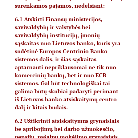
surenkamos pajamos, nedelsiant:
6.1 Atskirti Finansų ministerijos,
savivaldybių ir valstybės bei
savivaldybių institucijų, įmonių
sąskaitas nuo Lietuvos banko, kuris yra
sudėtinė Europos Centrinio Banko
sistemos dalis, ir šias sąskaitas
aptarnauti nepriklausomai ne tik nuo
komercinių bankų, bet ir nuo ECB
sistemos. Gal būt technologiškai tai
galima būtų skubiai padaryti perimant
iš Lietuvos banko atsiskaitymų centro
dalį ir kitais būdais.
6.2 Užtikrinti atsiskaitymus grynaisiais
be apribojimų bei darbo užmokesčio,
pensijų, pašalpų mokėjimo grynaisiais