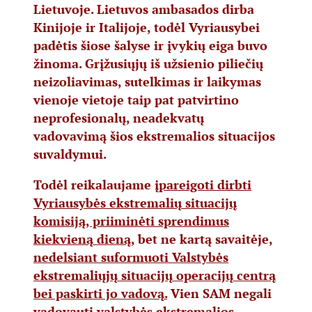
Lietuvoje. Lietuvos ambasados dirba
Kinijoje ir Italijoje, todėl Vyriausybei
padėtis šiose šalyse ir įvykių eiga buvo
žinoma. Grįžusiųjų iš užsienio piliečių
neizoliavimas, sutelkimas ir laikymas
vienoje vietoje taip pat patvirtino
neprofesionalų, neadekvatų
vadovavimą šios ekstremalios situacijos
suvaldymui.
Todėl reikalaujame
įpareigoti dirbti
Vyriausybės ekstremalių situacijų
komisiją, priiminėti sprendimus
kiekvieną dieną
, bet ne kartą savaitėje,
nedelsiant suformuoti Valstybės
ekstremaliųjų situacijų operacijų centrą
bei paskirti jo vadovą.
Vien SAM negali
vadovauti valstybės ekstremalios