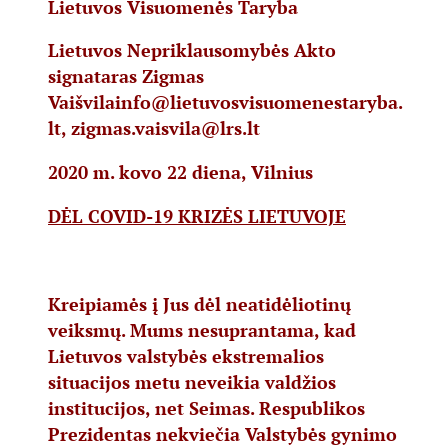
Lietuvos Visuomenės Taryba
Lietuvos Nepriklausomybės Akto
signataras Zigmas
Vaišvila
info@lietuvosvisuomenestaryba.
lt
,
zigmas.vaisvila@lrs.lt
2020 m. kovo 22 diena, Vilnius
DĖL COVID-19 KRIZĖS LIETUVOJE
Kreipiamės į Jus dėl neatidėliotinų
veiksmų. Mums nesuprantama, kad
Lietuvos valstybės ekstremalios
situacijos metu neveikia valdžios
institucijos, net Seimas. Respublikos
Prezidentas nekviečia Valstybės gynimo