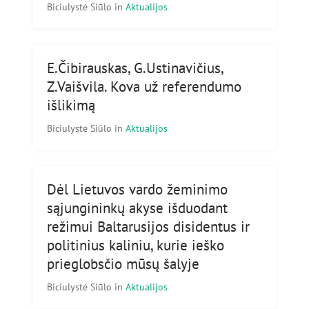
Biciulystė Siūlo
in
Aktualijos
E.Čibirauskas, G.Ustinavičius,
Z.Vaišvila. Kova už referendumo
išlikimą
Biciulystė Siūlo
in
Aktualijos
Dėl Lietuvos vardo žeminimo
sąjungininkų akyse išduodant
režimui Baltarusijos disidentus ir
politinius kaliniu, kurie ieško
prieglobsčio mūsų šalyje
Biciulystė Siūlo
in
Aktualijos