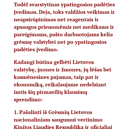
Todėl svarstytinas ypatingosios padėties
įvedimas. Deja, toks valdžios veikimas ir
neapsirūpinimas net reagentais ir
apsaugos priemonėmis net medikams ir
pareigūnams, pašto darbuotojams kelia
grėsmę valstybei net po ypatingosios
padėties įvedimo.
Kadangi būtina gelbėti Lietuvos
valstybę, įnones ir žmones, jų lėšas bei
kasmėnesines pajamas, taip pat ir
ekonomiką, reikalaujame nedelsiant
imtis šių pirmaeilių klausimų
sprendimo:
1. Pašalinti iš Grėsmių Lietuvos
nacionaliniam saugumui vertinimo
Kinijos Liaudies Respubliką ir oficialiai