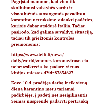
Pagrįstai manome, kad vien tik
skolinimusi valstybės vardu ir
visuotinėmis atostogomis pavadintu
karantinu netruksime sulaukti padėties,
kurioje dabar atsidūrė Italija. Tačiau
pasirodo, kad galima suvaldyti situaciją,
tačiau tik griežtomis kontrolės
priemonėmis:
https://www.delfi.lt/news/
daily/world/zmones-
koronavirusu-cia-
nebeuzsikrecia-ka-padare-
vienas-
kinijos-miestas.d?id=
83834627
.
Kovo 10 d. pradėjęs darbą ir tik vieną
dieną karantino metu tariamai
padirbėjęs, į padėtį net nesigilinantis
Seimas nusprendė padaryti pertrauką