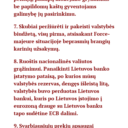
be papildomų kaštų gyventojams
galimybę jų pasirinkimu.
7. Skubiai peržiūrėti ir pakeisti valstybės
biudžetą, visų pirma, atsisakant Force-
majeure situacijoje beprasmių brangių
karinių užsakymų.
8. Ruoštis nacionalinės valiutos
grąžinimui. Panaikinti Lietuvos banko
įstatymo pataisą, po kurios mūsų
valstybės rezervas, dengęs išleistą litą,
valstybės buvo perduotas Lietuvos
bankui, kuris po Lietuvos įstojimo į
eurozoną drauge su Lietuvos banku
tapo sudėtine ECB dalimi.
9. Svarbiausiųjų prekių apsaugai