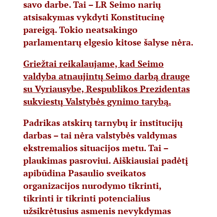
savo darbe. Tai – LR Seimo narių
atsisakymas vykdyti Konstitucinę
pareigą. Tokio neatsakingo
parlamentarų elgesio kitose šalyse nėra.
Griežtai reikalaujame, kad Seimo
valdyba atnaujintų Seimo darbą drauge
su Vyriausybe, Respublikos Prezidentas
sukviestų Valstybės gynimo tarybą.
Padrikas atskirų tarnybų ir institucijų
darbas – tai nėra valstybės valdymas
ekstremalios situacijos metu. Tai –
plaukimas pasroviui. Aiškiausiai padėtį
apibūdina Pasaulio sveikatos
organizacijos nurodymo tikrinti,
tikrinti ir tikrinti potencialius
užsikrėtusius asmenis nevykdymas