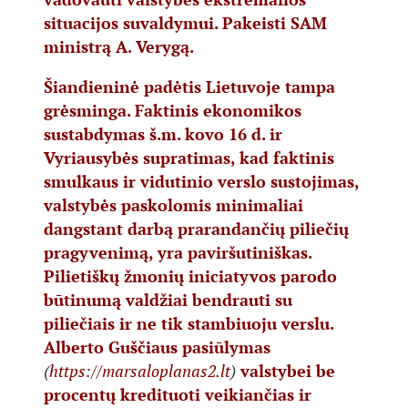
situacijos suvaldymui. Pakeisti SAM
ministrą A. Verygą.
Šiandieninė padėtis Lietuvoje tampa
grėsminga. Faktinis ekonomikos
sustabdymas š.m. kovo 16 d. ir
Vyriausybės supratimas, kad faktinis
smulkaus ir vidutinio verslo sustojimas,
valstybės paskolomis minimaliai
dangstant darbą prarandančių piliečių
pragyvenimą, yra paviršutiniškas.
Pilietiškų žmonių iniciatyvos parodo
būtinumą valdžiai bendrauti su
piliečiais ir ne tik stambiuoju verslu.
Alberto Guščiaus pasiūlymas
(
https://marsaloplanas2.lt
)
valstybei be
procentų kredituoti veikiančias ir