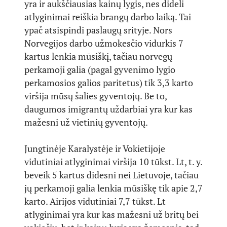
yra ir aukščiausias kainų lygis, nes dideli
atlyginimai reiškia brangų darbo laiką. Tai
ypač atsispindi paslaugų srityje. Nors
Norvegijos darbo užmokesčio vidurkis 7
kartus lenkia mūsiškį, tačiau norvegų
perkamoji galia (pagal gyvenimo lygio
perkamosios galios paritetus) tik 3,3 karto
viršija mūsų šalies gyventojų. Be to,
daugumos imigrantų uždarbiai yra kur kas
mažesni už vietinių gyventojų.
Jungtinėje Karalystėje ir Vokietijoje
vidutiniai atlyginimai viršija 10 tūkst. Lt, t. y.
beveik 5 kartus didesni nei Lietuvoje, tačiau
jų perkamoji galia lenkia mūsiškę tik apie 2,7
karto. Airijos vidutiniai 7,7 tūkst. Lt
atlyginimai yra kur kas mažesni už britų bei