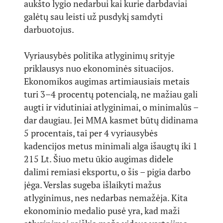
aukšto lygio nedarbui kai kurie darbdaviai
galėtų sau leisti už pusdykį samdyti
darbuotojus.
Vyriausybės politika atlyginimų srityje
priklausys nuo ekonominės situacijos.
Ekonomikos augimas artimiausiais metais
turi 3–4 procentų potencialą, ne mažiau gali
augti ir vidutiniai atlyginimai, o minimalūs –
dar daugiau. Jei MMA kasmet būtų didinama
5 procentais, tai per 4 vyriausybės
kadencijos metus minimali alga išaugtų iki 1
215 Lt. Šiuo metu ūkio augimas didele
dalimi remiasi eksportu, o šis – pigia darbo
jėga. Verslas sugeba išlaikyti mažus
atlyginimus, nes nedarbas nemažėja. Kita
ekonominio medalio pusė yra, kad maži