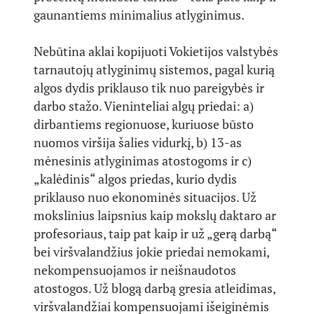
gaunantiems minimalius atlyginimus.
Nebūtina aklai kopijuoti Vokietijos valstybės
tarnautojų atlyginimų sistemos, pagal kurią
algos dydis priklauso tik nuo pareigybės ir
darbo stažo. Vieninteliai algų priedai: a)
dirbantiems regionuose, kuriuose būsto
nuomos viršija šalies vidurkį, b) 13-as
mėnesinis atlyginimas atostogoms ir c)
„kalėdinis“ algos priedas, kurio dydis
priklauso nuo ekonominės situacijos. Už
mokslinius laipsnius kaip mokslų daktaro ar
profesoriaus, taip pat kaip ir už „gerą darbą“
bei viršvalandžius jokie priedai nemokami,
nekompensuojamos ir neišnaudotos
atostogos. Už blogą darbą gresia atleidimas,
viršvalandžiai kompensuojami išeiginėmis