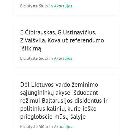
Biciulystė Siūlo
in
Aktualijos
E.Čibirauskas, G.Ustinavičius,
Z.Vaišvila. Kova už referendumo
išlikimą
Biciulystė Siūlo
in
Aktualijos
Dėl Lietuvos vardo žeminimo
sąjungininkų akyse išduodant
režimui Baltarusijos disidentus ir
politinius kaliniu, kurie ieško
prieglobsčio mūsų šalyje
Biciulystė Siūlo
in
Aktualijos