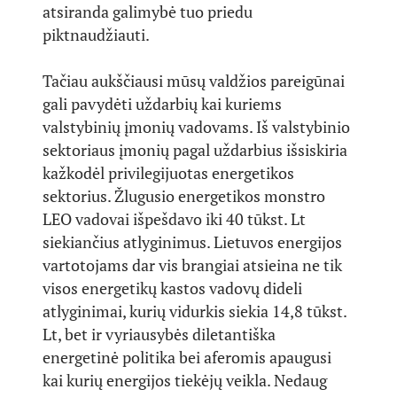
atsiranda galimybė tuo priedu
piktnaudžiauti.
Tačiau aukščiausi mūsų valdžios pareigūnai
gali pavydėti uždarbių kai kuriems
valstybinių įmonių vadovams. Iš valstybinio
sektoriaus įmonių pagal uždarbius išsiskiria
kažkodėl privilegijuotas energetikos
sektorius. Žlugusio energetikos monstro
LEO vadovai išpešdavo iki 40 tūkst. Lt
siekiančius atlyginimus. Lietuvos energijos
vartotojams dar vis brangiai atsieina ne tik
visos energetikų kastos vadovų dideli
atlyginimai, kurių vidurkis siekia 14,8 tūkst.
Lt, bet ir vyriausybės diletantiška
energetinė politika bei aferomis apaugusi
kai kurių energijos tiekėjų veikla. Nedaug