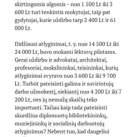
skirtingomis algomis – nuo 1 500 Lt iki 3
600 Lt turi tenkintis mokytojai, taip pat
gydytojai, kurie uždirbo tarp 2 400 Lt ir 61
000 Lt.
Didžiausi atlyginimai, t. y. nuo 14 500 Lt iki
24 000 Lt, buvo mokami lėktuvų pilotams.
Gerai uždirbo ir advokatai, architektai,
profesoriai, mokslininkai, teisininkai, kurių
atlyginimai svyravo nuo 3 600 Lt iki 9 700
Lt. Turbūt pateisinti galima ir suvirintojų
darbo užmokestį, siekiantį nuo 4 200 Lt iki 7
200 Lt, nes jų nemažą skaičių teko
importuoti. Tačiau kaip tada pateisinti
skurdžius diplomuotų bibliotekininkų,
muziejininkų ir socialinių darbuotojų
atlyginimus? Nebent tuo, kad daugeliui