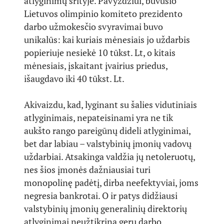
atlyginimų srityje. Pavyzdžiui, buvusio
Lietuvos olimpinio komiteto prezidento
darbo užmokesčio svyravimai buvo
unikalūs: kai kuriais mėnesiais jo uždarbis
popieriuje nesiekė 10 tūkst. Lt, o kitais
mėnesiais, įskaitant įvairius priedus,
išaugdavo iki 40 tūkst. Lt.
Akivaizdu, kad, lyginant su šalies vidutiniais
atlyginimais, nepateisinami yra ne tik
aukšto rango pareigūnų dideli atlyginimai,
bet dar labiau – valstybinių įmonių vadovų
uždarbiai. Atsakinga valdžia jų netoleruotų,
nes šios įmonės dažniausiai turi
monopolinę padėtį, dirba neefektyviai, joms
negresia bankrotai. O ir patys didžiausi
valstybinių įmonių generalinių direktorių
atlyginimai neužtikrina gerų darbo