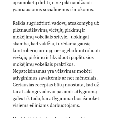
apsimokėtų dirbti, o ne piktnaudžiauti
įvairiausiomis socialinėmis išmokomis.
Reikia sugriežtinti vadovų atsakomybę už
piktnaudžiavimą viešųjų pirkimų ir
mokėjimų vokeliais srityje. Juokingai
skamba, kad valdžia, turėdama gausią
kontrolierių armiją, nesugeba kontroliuoti
viešųjų pirkimų ir likviduoti paplitusios
mokėjimų vokeliais praktikos.
Nepateisinamas yra vėlavimas mokėti
atlyginimus savaitėmis ar net mėnesiais.
Geriausias receptas būtų nuostata, kad už
tai atsakingi vadovai pasiimti atlyginimą
galės tik tada, kai atlyginimai bus išmokėti
visiems eiliniams darbuotojams.