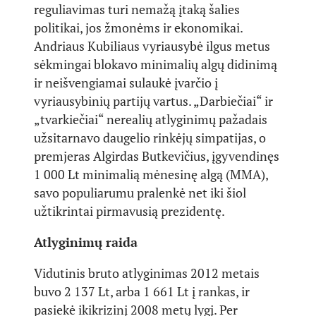
reguliavimas turi nemažą įtaką šalies
politikai, jos žmonėms ir ekonomikai.
Andriaus Kubiliaus vyriausybė ilgus metus
sėkmingai blokavo minimalių algų didinimą
ir neišvengiamai sulaukė įvarčio į
vyriausybinių partijų vartus. „Darbiečiai“ ir
„tvarkiečiai“ nerealių atlyginimų pažadais
užsitarnavo daugelio rinkėjų simpatijas, o
premjeras Algirdas Butkevičius, įgyvendinęs
1 000 Lt minimalią mėnesinę algą (MMA),
savo populiarumu pralenkė net iki šiol
užtikrintai pirmavusią prezidentę.
Atlyginimų raida
Vidutinis bruto atlyginimas 2012 metais
buvo 2 137 Lt, arba 1 661 Lt į rankas, ir
pasiekė ikikrizinį 2008 metų lygį. Per