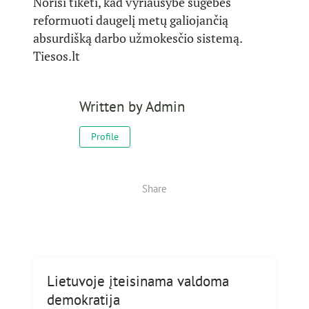
Norisi tikėti, kad vyriausybė sugebės
reformuoti daugelį metų galiojančią
absurdišką darbo užmokesčio sistemą.
Tiesos.lt
Written by
Admin
Profile
Share
Lietuvoje įteisinama valdoma
demokratija