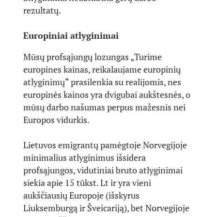
rezultatų.
Europiniai atlyginimai
Mūsų profsąjungų lozungas „Turime
europines kainas, reikalaujame europinių
atlyginimų“ prasilenkia su realijomis, nes
europinės kainos yra dvigubai aukštesnės, o
mūsų darbo našumas perpus mažesnis nei
Europos vidurkis.
Lietuvos emigrantų pamėgtoje Norvegijoje
minimalius atlyginimus išsidera
profsąjungos, vidutiniai bruto atlyginimai
siekia apie 15 tūkst. Lt ir yra vieni
aukščiausių Europoje (išskyrus
Liuksemburgą ir Šveicariją), bet Norvegijoje