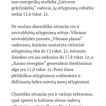
nuo energetikų atsilieka „Lietuvos
geležinkelių“ vadovai, jų atlyginimų vidurkis
siekia 12,6 tūkst. Lt.
Ne mažiau absurdiška situacija yra ir
savivaldybių atlyginimų srityje: Vilniaus
savivaldybės įmonės „Vilniaus planai“
vadovams, kuriems nustatyta viršutinė
atlyginimų riba iki 12 tūkst. Lt, mėnesio
išmokos yra jau siekusios iki 17,8 tūkst. Lt, o
„Kauno energijos“ generalinio direktoriaus
alga yra 11,8 tūkst. Lt. Prieš šiuos
plėšikiškus atlyginimus nublanksta ir
didžiausių šalies miestų merų atlyginimai.
Chaotiška situacija yra ir viešojo sektoriaus,
ypač sporto ir kultūros sferos vadovų