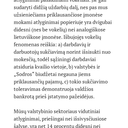
sudaryti didžią uždarbių dalį, nes pas mus
užsieniečiams priklausančiose įmonėse
mokami atlyginimai popieriuje yra dvigubai
didesni (nes be vokelių) nei analogiškose
lietuviškose įmonėse. Išbujojęs vokelių
fenomenas reiškia: a) darbdavių ir
darbuotojų sukčiavimą norint išsisukti nuo
mokesčių, todėl sąžiningi darbdaviai
atsiduria kvailio vietoje, b) valstybės ir
„Sodros“ biudžetai negauna jiems
priklausančių pajamų, c) tokio sukčiavimo
toleravimas demonstruoja valdžios
bankrotą prieš įstatymo pažeidėjus.
Mūsų valstybinio sektoriaus vidutiniai
atlyginimai, priešingai nei išsivysčiusiose
šalyse, yra net 14 procentų didesni nei