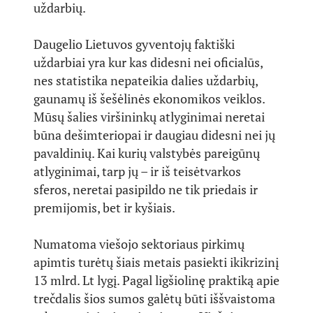
uždarbių.
Daugelio Lietuvos gyventojų faktiški
uždarbiai yra kur kas didesni nei oficialūs,
nes statistika nepateikia dalies uždarbių,
gaunamų iš šešėlinės ekonomikos veiklos.
Mūsų šalies viršininkų atlyginimai neretai
būna dešimteriopai ir daugiau didesni nei jų
pavaldinių. Kai kurių valstybės pareigūnų
atlyginimai, tarp jų – ir iš teisėtvarkos
sferos, neretai pasipildo ne tik priedais ir
premijomis, bet ir kyšiais.
Numatoma viešojo sektoriaus pirkimų
apimtis turėtų šiais metais pasiekti ikikrizinį
13 mlrd. Lt lygį. Pagal ligšiolinę praktiką apie
trečdalis šios sumos galėtų būti iššvaistoma