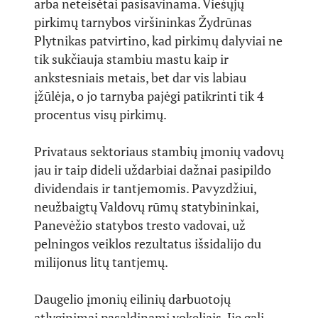
arba neteisėtai pasisavinama. Viešųjų
pirkimų tarnybos viršininkas Žydrūnas
Plytnikas patvirtino, kad pirkimų dalyviai ne
tik sukčiauja stambiu mastu kaip ir
ankstesniais metais, bet dar vis labiau
įžūlėja, o jo tarnyba pajėgi patikrinti tik 4
procentus visų pirkimų.
Privataus sektoriaus stambių įmonių vadovų
jau ir taip dideli uždarbiai dažnai pasipildo
dividendais ir tantjemomis. Pavyzdžiui,
neužbaigtų Valdovų rūmų statybininkai,
Panevėžio statybos tresto vadovai, už
pelningos veiklos rezultatus išsidalijo du
milijonus litų tantjemų.
Daugelio įmonių eilinių darbuotojų
atlyginimai pasaldinami vokeliais. Jie gali