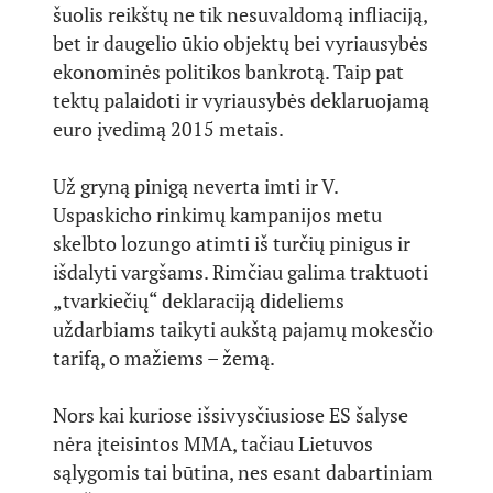
šuolis reikštų ne tik nesuvaldomą infliaciją,
bet ir daugelio ūkio objektų bei vyriausybės
ekonominės politikos bankrotą. Taip pat
tektų palaidoti ir vyriausybės deklaruojamą
euro įvedimą 2015 metais.
Už gryną pinigą neverta imti ir V.
Uspaskicho rinkimų kampanijos metu
skelbto lozungo atimti iš turčių pinigus ir
išdalyti vargšams. Rimčiau galima traktuoti
„tvarkiečių“ deklaraciją dideliems
uždarbiams taikyti aukštą pajamų mokesčio
tarifą, o mažiems – žemą.
Nors kai kuriose išsivysčiusiose ES šalyse
nėra įteisintos MMA, tačiau Lietuvos
sąlygomis tai būtina, nes esant dabartiniam