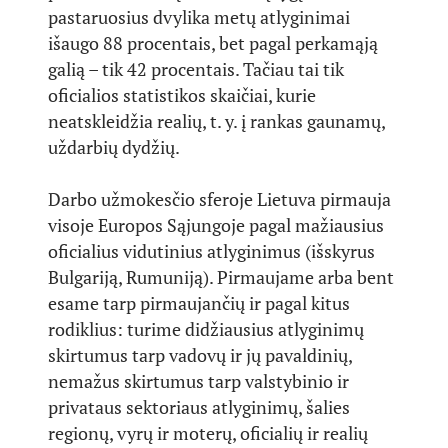
pastaruosius dvylika metų atlyginimai
išaugo 88 procentais, bet pagal perkamąją
galią – tik 42 procentais. Tačiau tai tik
oficialios statistikos skaičiai, kurie
neatskleidžia realių, t. y. į rankas gaunamų,
uždarbių dydžių.
Darbo užmokesčio sferoje Lietuva pirmauja
visoje Europos Sąjungoje pagal mažiausius
oficialius vidutinius atlyginimus (išskyrus
Bulgariją, Rumuniją). Pirmaujame arba bent
esame tarp pirmaujančių ir pagal kitus
rodiklius: turime didžiausius atlyginimų
skirtumus tarp vadovų ir jų pavaldinių,
nemažus skirtumus tarp valstybinio ir
privataus sektoriaus atlyginimų, šalies
regionų, vyrų ir moterų, oficialių ir realių