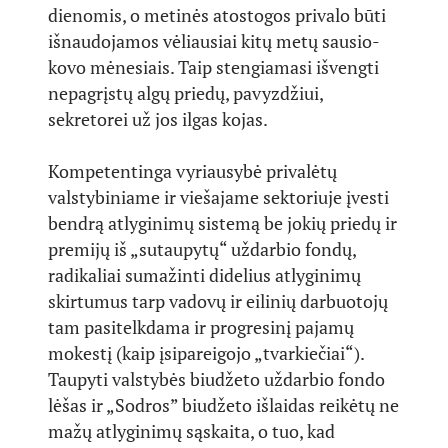
dienomis, o metinės atostogos privalo būti
išnaudojamos vėliausiai kitų metų sausio-
kovo mėnesiais. Taip stengiamasi išvengti
nepagrįstų algų priedų, pavyzdžiui,
sekretorei už jos ilgas kojas.
Kompetentinga vyriausybė privalėtų
valstybiniame ir viešajame sektoriuje įvesti
bendrą atlyginimų sistemą be jokių priedų ir
premijų iš „sutaupytų“ uždarbio fondų,
radikaliai sumažinti didelius atlyginimų
skirtumus tarp vadovų ir eilinių darbuotojų
tam pasitelkdama ir progresinį pajamų
mokestį (kaip įsipareigojo „tvarkiečiai“).
Taupyti valstybės biudžeto uždarbio fondo
lėšas ir „Sodros” biudžeto išlaidas reikėtų ne
mažų atlyginimų sąskaita, o tuo, kad