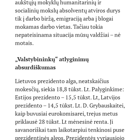
aukštųjų mokyklų humanitarinių ir
socialinių mokslų absolventų atviros durys
tik į darbo biržą, emigraciją arba į blogai
mokamas darbo vietas. Tačiau tokia
nepateisinama situacija mūsų valdžiai – nė
motais.
„Valstybininkų“ atlyginimų
absurdiškumas
Lietuvos prezidento alga, neatskaičius
mokesčių, siekia 18,8 tūkst. Lt. Palyginkime:
Estijos prezidento – 15,5 tūkst. Lt, Latvijos
prezidento – 14,5 tūkst. Lt. D. Grybauskaitei,
kaip buvusiai eurokomisarei, trejus metus
priklausė 28 tūkst. Lt mėnesinė renta. Ji
savanoriškai tam laikotarpiui tenkinosi puse
prezidentinės algos. Prezidentės vyriausiojo