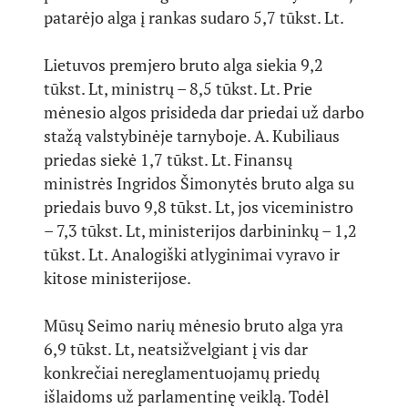
patarėjo alga į rankas sudaro 5,7 tūkst. Lt.
Lietuvos premjero bruto alga siekia 9,2
tūkst. Lt, ministrų – 8,5 tūkst. Lt. Prie
mėnesio algos prisideda dar priedai už darbo
stažą valstybinėje tarnyboje. A. Kubiliaus
priedas siekė 1,7 tūkst. Lt. Finansų
ministrės Ingridos Šimonytės bruto alga su
priedais buvo 9,8 tūkst. Lt, jos viceministro
– 7,3 tūkst. Lt, ministerijos darbininkų – 1,2
tūkst. Lt. Analogiški atlyginimai vyravo ir
kitose ministerijose.
Mūsų Seimo narių mėnesio bruto alga yra
6,9 tūkst. Lt, neatsižvelgiant į vis dar
konkrečiai nereglamentuojamų priedų
išlaidoms už parlamentinę veiklą. Todėl