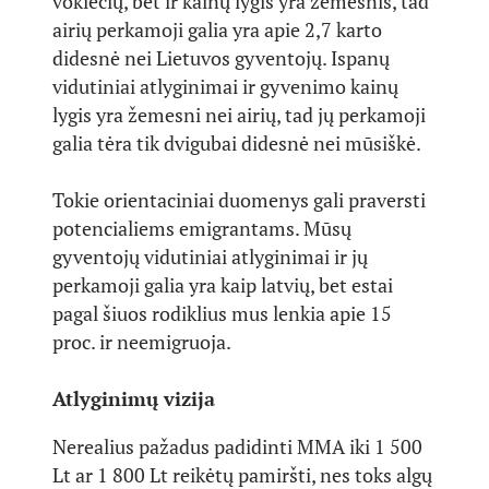
vokiečių, bet ir kainų lygis yra žemesnis, tad
airių perkamoji galia yra apie 2,7 karto
didesnė nei Lietuvos gyventojų. Ispanų
vidutiniai atlyginimai ir gyvenimo kainų
lygis yra žemesni nei airių, tad jų perkamoji
galia tėra tik dvigubai didesnė nei mūsiškė.
Tokie orientaciniai duomenys gali praversti
potencialiems emigrantams. Mūsų
gyventojų vidutiniai atlyginimai ir jų
perkamoji galia yra kaip latvių, bet estai
pagal šiuos rodiklius mus lenkia apie 15
proc. ir neemigruoja.
Atlyginimų vizija
Nerealius pažadus padidinti MMA iki 1 500
Lt ar 1 800 Lt reikėtų pamiršti, nes toks algų