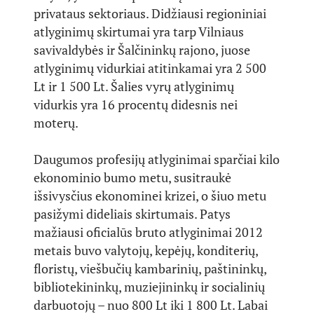
privataus sektoriaus. Didžiausi regioniniai
atlyginimų skirtumai yra tarp Vilniaus
savivaldybės ir Šalčininkų rajono, juose
atlyginimų vidurkiai atitinkamai yra 2 500
Lt ir 1 500 Lt. Šalies vyrų atlyginimų
vidurkis yra 16 procentų didesnis nei
moterų.
Daugumos profesijų atlyginimai sparčiai kilo
ekonominio bumo metu, susitraukė
išsivysčius ekonominei krizei, o šiuo metu
pasižymi dideliais skirtumais. Patys
mažiausi oficialūs bruto atlyginimai 2012
metais buvo valytojų, kepėjų, konditerių,
floristų, viešbučių kambarinių, paštininkų,
bibliotekininkų, muziejininkų ir socialinių
darbuotojų – nuo 800 Lt iki 1 800 Lt. Labai