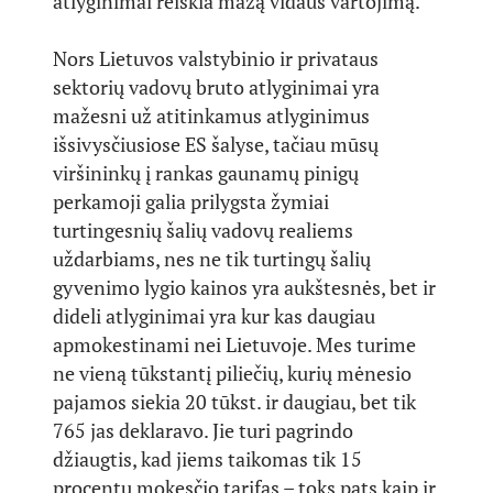
atlyginimai reiškia mažą vidaus vartojimą.
Nors Lietuvos valstybinio ir privataus
sektorių vadovų bruto atlyginimai yra
mažesni už atitinkamus atlyginimus
išsivysčiusiose ES šalyse, tačiau mūsų
viršininkų į rankas gaunamų pinigų
perkamoji galia prilygsta žymiai
turtingesnių šalių vadovų realiems
uždarbiams, nes ne tik turtingų šalių
gyvenimo lygio kainos yra aukštesnės, bet ir
dideli atlyginimai yra kur kas daugiau
apmokestinami nei Lietuvoje. Mes turime
ne vieną tūkstantį piliečių, kurių mėnesio
pajamos siekia 20 tūkst. ir daugiau, bet tik
765 jas deklaravo. Jie turi pagrindo
džiaugtis, kad jiems taikomas tik 15
procentų mokesčio tarifas – toks pats kaip ir