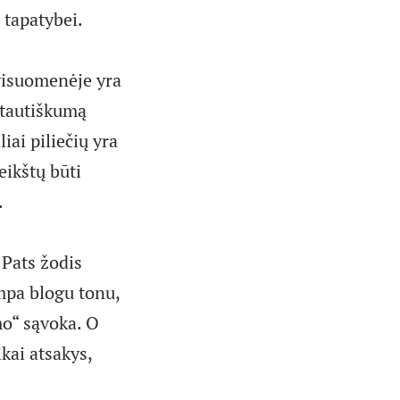
 tapatybei.
visuomenėje yra
 tautiškumą
ai piliečių yra
eikštų būti
.
? Pats žodis
ampa blogu tonu,
mo“ sąvoka. O
kai atsakys,