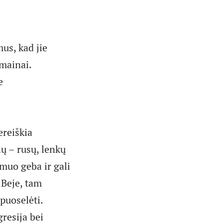
us, kad jie
amainai.
e
ereiškia
ių – rusų, lenkų
smuo geba ir gali
 Beje, tam
 puoselėti.
resija bei