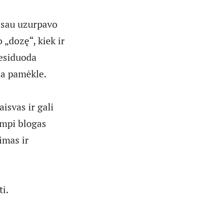
u sau uzurpavo
o „dozę“, kiek ir
nesiduoda
ia pamėkle.
isvas ir gali
tampi blogas
vimas ir
ti.