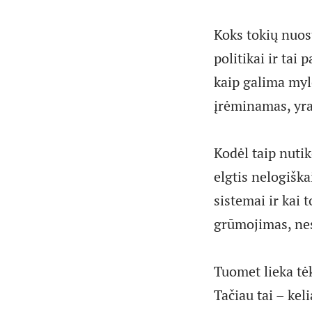
Koks tokių nuost
politikai ir tai
kaip galima myl
įrėminamas, yra
Kodėl taip nutik
elgtis nelogiška
sistemai ir kai 
grūmojimas, nes
Tuomet lieka tėk
Tačiau tai – kel