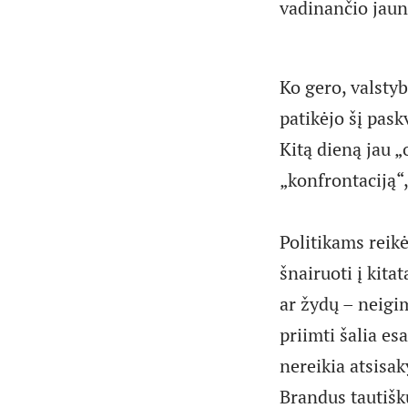
vadinančio jaun
Ko gero, valsty
patikėjo šį pask
Kitą dieną jau 
„konfrontaciją“,
Politikams reikė
šnairuoti į kita
ar žydų – neigim
priimti šalia es
nereikia atsisaky
Brandus tautišk