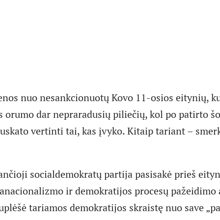
ienos nuo nesankcionuotų Kovo 11-osios eitynių, ku
s orumo dar nepraradusių piliečių, kol po patirto š
suskato vertinti tai, kas įvyko. Kitaip tariant – smer
nčioji socialdemokratų partija pasisakė prieš eityn
ranacionalizmo ir demokratijos procesų pažeidimo a
nuplėšė tariamos demokratijos skraistę nuo save „pa