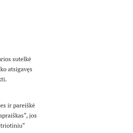
rios sutelkė
oko atsigavęs
kti.
es ir pareiškė
praiškas“, jos
triotiniu“