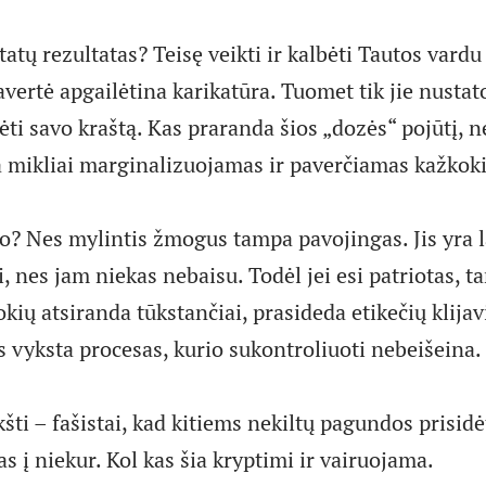
atų rezultatas? Teisę veikti ir kalbėti Tautos vard
 pavertė apgailėtina karikatūra. Tuomet tik jie nustat
ėti savo kraštą. Kas praranda šios „dozės“ pojūtį, 
 mikliai marginalizuojamas ir paverčiamas kažkok
o? Nes mylintis žmogus tampa pavojingas. Jis yra la
i, nes jam niekas nebaisu. Todėl jei esi patriotas, 
tokių atsiranda tūkstančiai, prasideda etikečių klija
 vyksta procesas, kurio sukontroliuoti nebeišeina.
šti – fašistai, kad kitiems nekiltų pagundos prisidė
ias į niekur. Kol kas šia kryptimi ir vairuojama.