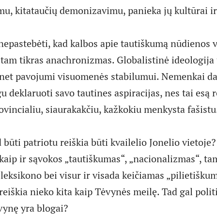
, kitataučių demonizavimu, panieka jų kultūrai ir
nepastebėti, kad kalbos apie tautiškumą nūdienos 
 tam tikras anachronizmas. Globalistinė ideologija
 net pavojumi visuomenės stabilumui. Nemenkai dali
 deklaruoti savo tautines aspiracijas, nes tai esą r
ovincialiu, siaurakakčiu, kažkokiu menkysta fašistu
d būti patriotu reiškia būti kvailelio Jonelio vietoje
 kaip ir sąvokos „tautiškumas“, „nacionalizmas“, t
leksikono bei visur ir visada keičiamas „pilietišku
eiškia nieko kita kaip Tėvynės meilę. Tad gal politi
vynę yra blogai?