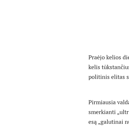
Praėjo kelios d
kelis tūkstančiu
politinis elitas 
Pirmiausia valda
smerkianti „ult
esą „galutinai 