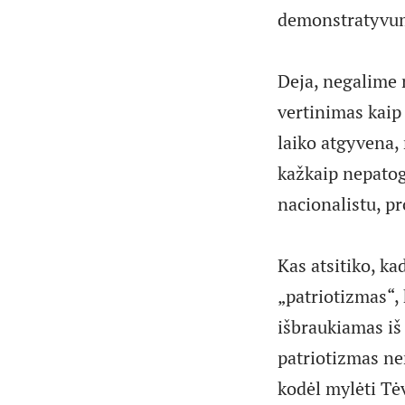
demonstratyvumu
Deja, negalime 
vertinimas kaip
laiko atgyvena,
kažkaip nepatogu
nacionalistu, pr
Kas atsitiko, ka
„patriotizmas“,
išbraukiamas iš 
patriotizmas ner
kodėl mylėti Tė