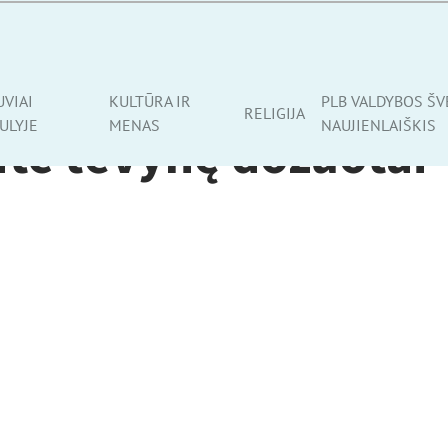
UVIAI
KULTŪRA IR
PLB VALDYBOS ŠV
RELIGIJA
ULYJE
MENAS
NAUJIENLAIŠKIS
ite tėvynę dozuotai