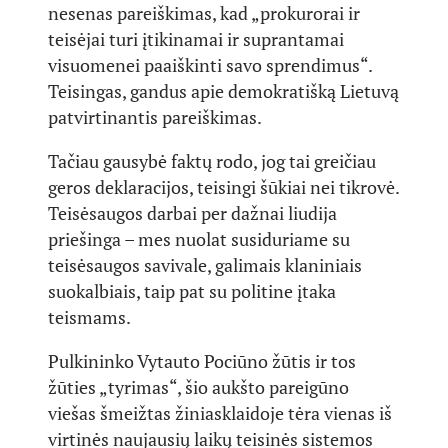
nesenas pareiškimas, kad „prokurorai ir
teisėjai turi įtikinamai ir suprantamai
visuomenei paaiškinti savo sprendimus“.
Teisingas, gandus apie demokratišką Lietuvą
patvirtinantis pareiškimas.
Tačiau gausybė faktų rodo, jog tai greičiau
geros deklaracijos, teisingi šūkiai nei tikrovė.
Teisėsaugos darbai per dažnai liudija
priešinga – mes nuolat susiduriame su
teisėsaugos savivale, galimais klaniniais
suokalbiais, taip pat su politine įtaka
teismams.
Pulkininko Vytauto Pociūno žūtis ir tos
žūties „tyrimas“, šio aukšto pareigūno
viešas šmeižtas žiniasklaidoje tėra vienas iš
virtinės naujausių laikų teisinės sistemos