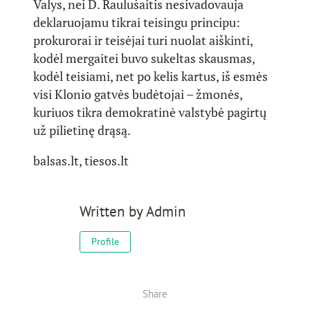
Valys, nei D. Raulušaitis nesivadovauja
deklaruojamu tikrai teisingu principu:
prokurorai ir teisėjai turi nuolat aiškinti,
kodėl mergaitei buvo sukeltas skausmas,
kodėl teisiami, net po kelis kartus, iš esmės
visi Klonio gatvės budėtojai – žmonės,
kuriuos tikra demokratinė valstybė pagirtų
už pilietinę drąsą.
balsas.lt, tiesos.lt
Written by
Admin
Profile
Share