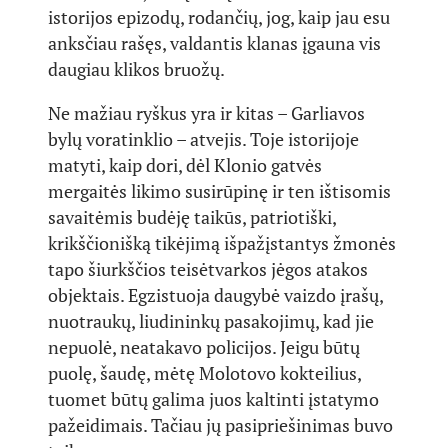
istorijos epizodų, rodančių, jog, kaip jau esu
anksčiau rašęs, valdantis klanas įgauna vis
daugiau klikos bruožų.
Ne mažiau ryškus yra ir kitas – Garliavos
bylų voratinklio – atvejis. Toje istorijoje
matyti, kaip dori, dėl Klonio gatvės
mergaitės likimo susirūpinę ir ten ištisomis
savaitėmis budėję taikūs, patriotiški,
krikščionišką tikėjimą išpažįstantys žmonės
tapo šiurkščios teisėtvarkos jėgos atakos
objektais. Egzistuoja daugybė vaizdo įrašų,
nuotraukų, liudininkų pasakojimų, kad jie
nepuolė, neatakavo policijos. Jeigu būtų
puolę, šaudę, mėtę Molotovo kokteilius,
tuomet būtų galima juos kaltinti įstatymo
pažeidimais. Tačiau jų pasipriešinimas buvo