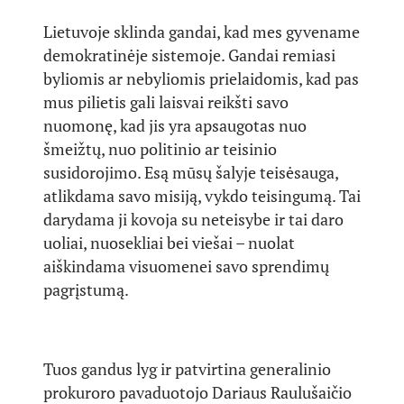
Lietuvoje sklinda gandai, kad mes gyvename
demokratinėje sistemoje. Gandai remiasi
byliomis ar nebyliomis prielaidomis, kad pas
mus pilietis gali laisvai reikšti savo
nuomonę, kad jis yra apsaugotas nuo
šmeižtų, nuo politinio ar teisinio
susidorojimo. Esą mūsų šalyje teisėsauga,
atlikdama savo misiją, vykdo teisingumą. Tai
darydama ji kovoja su neteisybe ir tai daro
uoliai, nuosekliai bei viešai – nuolat
aiškindama visuomenei savo sprendimų
pagrįstumą.
Tuos gandus lyg ir patvirtina generalinio
prokuroro pavaduotojo Dariaus Raulušaičio