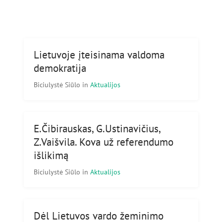
Lietuvoje įteisinama valdoma
demokratija
Biciulystė Siūlo
in
Aktualijos
E.Čibirauskas, G.Ustinavičius,
Z.Vaišvila. Kova už referendumo
išlikimą
Biciulystė Siūlo
in
Aktualijos
Dėl Lietuvos vardo žeminimo