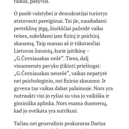
taikus, pasyvus.
O puolė valstybei ir demokratijai turintys
atstovauti pareigūnai. Tai jie, naudodami
perteklinę jėgą, šiurkščiai pažeidė vaiko
teises, sukeldami jam fizinį ir psichinį
skausmą. Taip manau aš ir tūkstančiai
Lietuvos žmonių, kurie įsitikinę –
„G.Černiauskas nešė“. Tiesa, dalį
visuomenės pavyko įtikinti priešingai:
„G.Černiauskas nenešė“, vaikas nepatyrė
nei psichologinio, nei fizinio skausmo. Ir
gyvena tas vaikas dabar palaimoje. Nors yra
nutraukti visi jo ryšiai su visa jo vaikiška ir
giminiška aplinka. Nors esama duomenų,
kad jo sveikata yra sutrikusi.
Tačiau nei generalinis prokuroras Darius