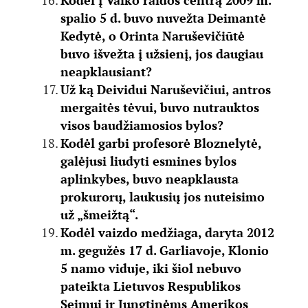
Kodėl į Vaiko raidos centrą 2009 m.
spalio 5 d. buvo nuvežta Deimantė
Kedytė, o Orinta Naruševičiūtė
buvo išvežta į užsienį, jos daugiau
neapklausiant?
Už ką Deividui Naruševičiui, antros
mergaitės tėvui, buvo nutrauktos
visos baudžiamosios bylos?
Kodėl garbi profesorė Bloznelytė,
galėjusi liudyti esmines bylos
aplinkybes, buvo neapklausta
prokurorų, laukusių jos nuteisimo
už „šmeižtą“.
Kodėl vaizdo medžiaga, daryta 2012
m. gegužės 17 d. Garliavoje, Klonio
5 namo viduje, iki šiol nebuvo
pateikta Lietuvos Respublikos
Seimui ir Jungtinėms Amerikos