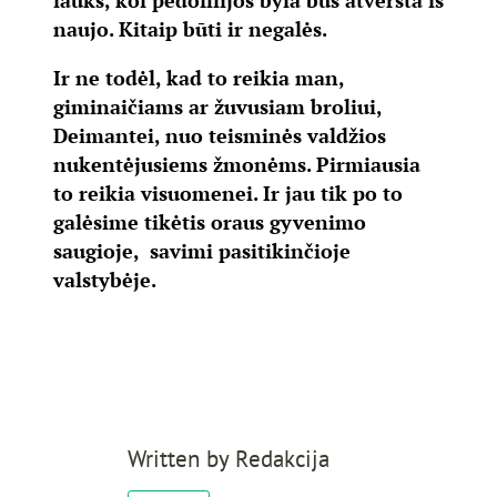
lauks, kol pedofilijos byla bus atversta iš
naujo. Kitaip būti ir negalės.
Ir ne todėl, kad to reikia man,
giminaičiams ar žuvusiam broliui,
Deimantei, nuo teisminės valdžios
nukentėjusiems žmonėms. Pirmiausia
to reikia visuomenei. Ir jau tik po to
galėsime tikėtis oraus gyvenimo
saugioje, savimi pasitikinčioje
valstybėje.
Written by
Redakcija