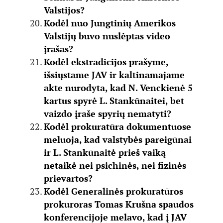
Valstijos?
Kodėl nuo Jungtinių Amerikos
Valstijų buvo nuslėptas video
įrašas?
Kodėl ekstradicijos prašyme,
išsiųstame JAV ir kaltinamajame
akte nurodyta, kad N. Venckienė 5
kartus spyrė L. Stankūnaitei, bet
vaizdo įraše spyrių nematyti?
Kodėl prokuratūra dokumentuose
meluoja, kad valstybės pareigūnai
ir L. Stankūnaitė prieš vaiką
netaikė nei psichinės, nei fizinės
prievartos?
Kodėl Generalinės prokuratūros
prokuroras Tomas Krušna spaudos
konferencijoje melavo, kad į JAV