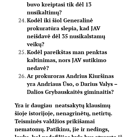
buvo kreiptasi tik dėl 13
nusikaltimų?
Kodėl iki šiol Generalinė
prokuratūra slepia, kad JAV
neišdavė dėl 35 nusikalstamų
veikų?
Kodėl pareikštas man penktas
kaltinimas, nors JAV sutikimo
nedavė?
Ar prokuroras Andrius Kiuršinas
yra Andriaus Ūso, o Darius Valys –
Dalios Grybauskaitės giminaitis?
Yra ir daugiau neatsakytų klausimų
šioje istorijoje, nenagrinėtų, netirtų.
Teisminės valdžios prikišamai
nematomų. Patikinu, jie ir nedings,