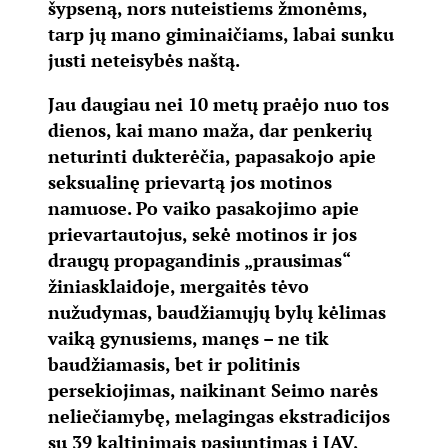
šypseną, nors nuteistiems žmonėms,
tarp jų mano giminaičiams, labai sunku
justi neteisybės naštą.
Jau daugiau nei 10 metų praėjo nuo tos
dienos, kai mano maža, dar penkerių
neturinti dukterėčia, papasakojo apie
seksualinę prievartą jos motinos
namuose. Po vaiko pasakojimo apie
prievartautojus, sekė motinos ir jos
draugų propagandinis „prausimas“
žiniasklaidoje, mergaitės tėvo
nužudymas, baudžiamųjų bylų kėlimas
vaiką gynusiems, manęs – ne tik
baudžiamasis, bet ir politinis
persekiojimas, naikinant Seimo narės
neliečiamybę, melagingas ekstradicijos
su 39 kaltinimais pasiuntimas į JAV,