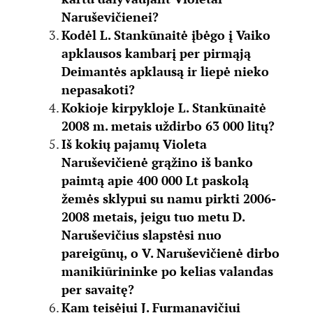
Naruševičienei?
Kodėl L. Stankūnaitė įbėgo į Vaiko
apklausos kambarį per pirmąją
Deimantės apklausą ir liepė nieko
nepasakoti?
Kokioje kirpykloje L. Stankūnaitė
2008 m. metais uždirbo 63 000 litų?
Iš kokių pajamų Violeta
Naruševičienė grąžino iš banko
paimtą apie 400 000 Lt paskolą
žemės sklypui su namu pirkti 2006-
2008 metais, jeigu tuo metu D.
Naruševičius slapstėsi nuo
pareigūnų, o V. Naruševičienė dirbo
manikiūrininke po kelias valandas
per savaitę?
Kam teisėjui J. Furmanavičiui