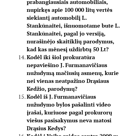
prabangiausiais automobiliais,
nupirkęs apie 100 000 litų vertės
siekiantį automobilį L.
Stankūnaitei, išnuomotame bute L.
Stankūnaitei, pagal jo versiją,
nurašinėjo skaitiklių parodymus,
kad kas mėnesį uždirbtų 50 Lt?
Kodėl iki šiol prokuratūra
nepaviešino J. Furmanavičiaus
nužudymą mačiusių asmenų, kurie
nei vienas neatpažino Drąsiaus
Kedžio, parodymų?
Kodėl iš J. Furmanavičiaus
nužudymo bylos pašalinti video
įrašai, kuriuose pagal prokurorų
viešus pasisakymus neva matosi
Drąsius Kedys?