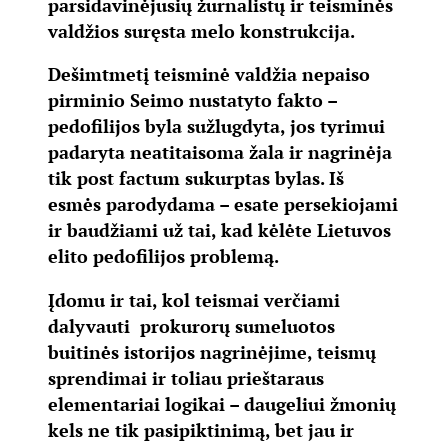
parsidavinėjusių žurnalistų ir teisminės
valdžios suręsta melo konstrukcija.
Dešimtmetį teisminė valdžia nepaiso
pirminio Seimo nustatyto fakto –
pedofilijos byla sužlugdyta, jos tyrimui
padaryta neatitaisoma žala ir nagrinėja
tik post factum sukurptas bylas. Iš
esmės parodydama – esate persekiojami
ir baudžiami už tai, kad kėlėte Lietuvos
elito pedofilijos problemą.
Įdomu ir tai, kol teismai verčiami
dalyvauti prokurorų sumeluotos
buitinės istorijos nagrinėjime, teismų
sprendimai ir toliau prieštaraus
elementariai logikai – daugeliui žmonių
kels ne tik pasipiktinimą, bet jau ir