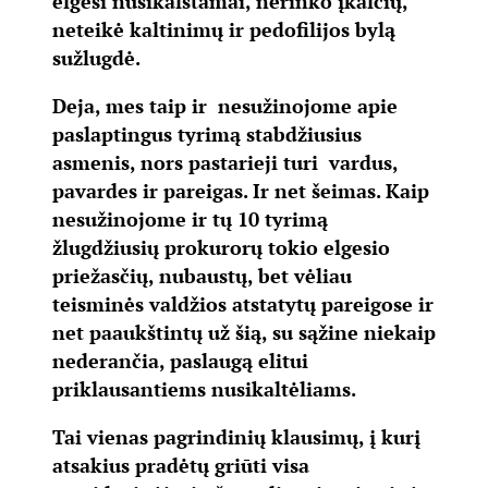
elgėsi nusikalstamai, nerinko įkalčių,
neteikė kaltinimų ir pedofilijos bylą
sužlugdė.
Deja, mes taip ir nesužinojome apie
paslaptingus tyrimą stabdžiusius
asmenis, nors pastarieji turi vardus,
pavardes ir pareigas. Ir net šeimas. Kaip
nesužinojome ir tų 10 tyrimą
žlugdžiusių prokurorų tokio elgesio
priežasčių, nubaustų, bet vėliau
teisminės valdžios atstatytų pareigose ir
net paaukštintų už šią, su sąžine niekaip
nederančia, paslaugą elitui
priklausantiems nusikaltėliams.
Tai vienas pagrindinių klausimų, į kurį
atsakius pradėtų griūti visa