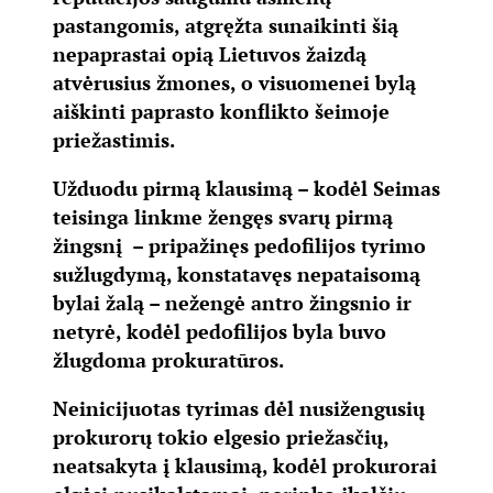
pastangomis, atgręžta sunaikinti šią
nepaprastai opią Lietuvos žaizdą
atvėrusius žmones, o visuomenei bylą
aiškinti paprasto konflikto šeimoje
priežastimis.
Užduodu pirmą klausimą – kodėl Seimas
teisinga linkme žengęs svarų pirmą
žingsnį – pripažinęs pedofilijos tyrimo
sužlugdymą, konstatavęs nepataisomą
bylai žalą – nežengė antro žingsnio ir
netyrė, kodėl pedofilijos byla buvo
žlugdoma prokuratūros.
Neinicijuotas tyrimas dėl nusižengusių
prokurorų tokio elgesio priežasčių,
neatsakyta į klausimą, kodėl prokurorai