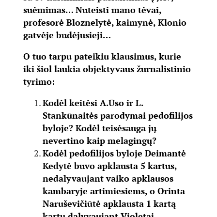
suėmimas… Nuteisti mano tėvai,
profesorė Bloznelytė, kaimynė, Klonio
gatvėje budėjusieji…
O tuo tarpu pateikiu klausimus, kurie
iki šiol laukia objektyvaus žurnalistinio
tyrimo:
Kodėl keitėsi A.Ūso ir L.
Stankūnaitės parodymai pedofilijos
byloje? Kodėl teisėsauga jų
nevertino kaip melagingų?
Kodėl pedofilijos byloje Deimantė
Kedytė buvo apklausta 5 kartus,
nedalyvaujant vaiko apklausos
kambaryje artimiesiems, o Orinta
Naruševičiūtė apklausta 1 kartą
kartu dalyvaujant Violetai