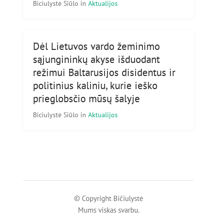
Biciulystė Siūlo
in
Aktualijos
Dėl Lietuvos vardo žeminimo
sąjungininkų akyse išduodant
režimui Baltarusijos disidentus ir
politinius kaliniu, kurie ieško
prieglobsčio mūsų šalyje
Biciulystė Siūlo
in
Aktualijos
© Copyright Bičiulystė
Mums viskas svarbu.