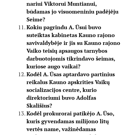
nariui Viktorui Muntianui,
būdamas jo visuomeniniu padėjėju
Seime?
Kokiu pagrindu A. Ūsui buvo
suteiktas kabinetas Kauno rajono
savivaldybėje ir jis su Kauno rajono
Vaiko teisių apsaugos tarnybos
darbuotojomis tikrindavo šeimas,
kuriose augo vaikai?
Kodėl A. Ūsas aptardavo partinius
reikalus Kauno apskrities Vaikų
socializacijos centre, kurio
direktoriumi buvo Adolfas
Skališius?
Kodėl prokurorai patikėjo A. Ūso,
kuris gyvendamas milijono litų
vertės name, važinėdamas