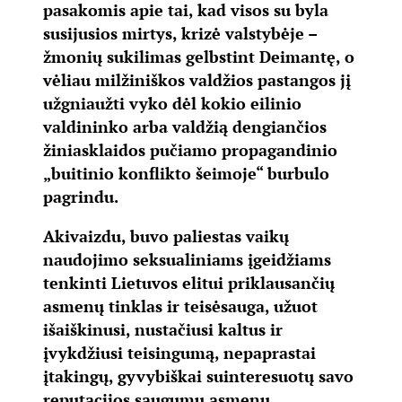
pasakomis apie tai, kad visos su byla
susijusios mirtys, krizė valstybėje –
žmonių sukilimas gelbstint Deimantę, o
vėliau milžiniškos valdžios pastangos jį
užgniaužti vyko dėl kokio eilinio
valdininko arba valdžią dengiančios
žiniasklaidos pučiamo propagandinio
„buitinio konflikto šeimoje“ burbulo
pagrindu.
Akivaizdu, buvo paliestas vaikų
naudojimo seksualiniams įgeidžiams
tenkinti Lietuvos elitui priklausančių
asmenų tinklas ir teisėsauga, užuot
išaiškinusi, nustačiusi kaltus ir
įvykdžiusi teisingumą, nepaprastai
įtakingų, gyvybiškai suinteresuotų savo
reputacijos saugumu asmenų