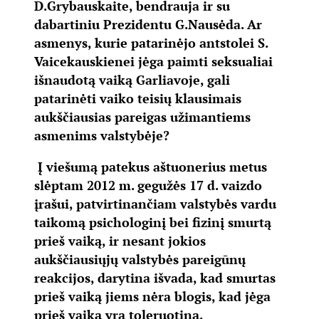
D.Grybauskaite, bendrauja ir su
dabartiniu Prezidentu G.Nausėda. Ar
asmenys, kurie patarinėjo antstolei S.
Vaicekauskienei jėga paimti seksualiai
išnaudotą vaiką Garliavoje, gali
patarinėti vaiko teisių klausimais
aukščiausias pareigas užimantiems
asmenims valstybėje?
Į viešumą patekus aštuonerius metus
slėptam 2012 m. gegužės 17 d. vaizdo
įrašui, patvirtinančiam valstybės vardu
taikomą psichologinį bei fizinį smurtą
prieš vaiką, ir nesant jokios
aukščiausiųjų valstybės pareigūnų
reakcijos, darytina išvada, kad smurtas
prieš vaiką jiems nėra blogis, kad jėga
prieš vaiką yra toleruotina.