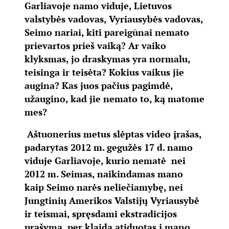
Garliavoje namo viduje, Lietuvos
valstybės vadovas, Vyriausybės vadovas,
Seimo nariai, kiti pareigūnai nemato
prievartos prieš vaiką? Ar vaiko
klyksmas, jo draskymas yra normalu,
teisinga ir teisėta? Kokius vaikus jie
augina? Kas juos pačius pagimdė,
užaugino, kad jie nemato to, ką matome
mes?
Aštuonerius metus slėptas video įrašas,
padarytas 2012 m. gegužės 17 d. namo
viduje Garliavoje, kurio nematė nei
2012 m. Seimas, naikindamas mano
kaip Seimo narės neliečiamybę, nei
Jungtinių Amerikos Valstijų Vyriausybė
ir teismai, spręsdami ekstradicijos
prašymą, per klaidą atiduotas į mano