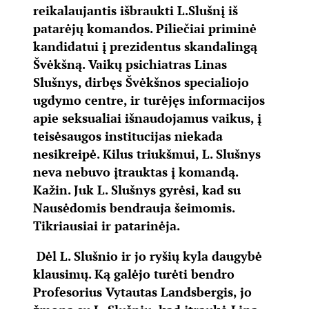
reikalaujantis išbraukti L.Slušnį iš
patarėjų komandos. Piliečiai priminė
kandidatui į prezidentus skandalingą
Švėkšną. Vaikų psichiatras Linas
Slušnys, dirbęs Švėkšnos specialiojo
ugdymo centre, ir turėjęs informacijos
apie seksualiai išnaudojamus vaikus, į
teisėsaugos institucijas niekada
nesikreipė. Kilus triukšmui, L. Slušnys
neva nebuvo įtrauktas į komandą.
Kažin. Juk L. Slušnys gyrėsi, kad su
Nausėdomis bendrauja šeimomis.
Tikriausiai ir patarinėja.
Dėl L. Slušnio ir jo ryšių kyla daugybė
klausimų. Ką galėjo turėti bendro
Profesorius Vytautas Landsbergis, jo