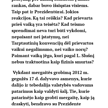
rankas, dabar buvo išsiųstas visiems.
Taip pat ir Prezidentūrai. Jokios
reakcijos. Ką tai reiškia? Kad prievarta
prieš vaiką yra teisėta? Kad teismo
sprendimai neva turi būti vykdomi,
nepaisant nei įstatymų, nei
Tarptautinių konvencijų dėl prievartos
vaikui negalimumo, nei vaiko norų?
Paimant vaiką jėga, kuri pagal L. Slušnį
nebus traktuotina kaip fizinis smurtas?
Vykdant mergaitės grobimą 2012 m.
gegužės 17 d. dalyvavo asmenys, kurie
dalijo ir tebedalija valstybės vadovams
patarimus kaip valdyti šalį. Tie, kurie
patarinėjo kaip grobti mergaitę, kaip ją
draskyti, bendravo su Prezidente