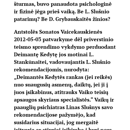
šturmas, buvo panaudota psichologinė
ir fizinė jėga prieš vaiką. Be L. Slušnio
patarimų? Be D. Grybauskaitės žinios?
Antstolės Sonatos Vaicekauskienės
2012-05-03 patvarkyme dėl priverstinio
teismo sprendimo vykdymo perduodant
Deimantę Kedytę jos motinai L.
Stankūnaitei, vadovaujantis L. Slušnio
rekomendacijomis, nurodyta:
„Deimantės Kedytės rankas (jei reikės)
nuo suaugusių asmenų, daiktų, jei ji į
juos įsikabinus, atitrauks Vaiko teisių
apsaugos skyriaus specialistės.“ Vaikų ir
paauglių psichiatras Linas Slušnys savo
rekomendacijose pažymėjo, kad
susidarius situacijai, jog mergaitė
įsitveria ar stipriai įsikimba į kurį nors