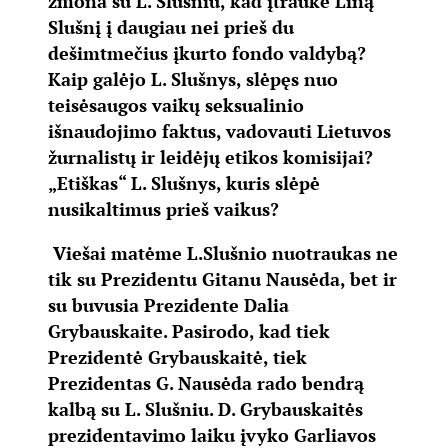
žmona su L. Slušniu, kad įtraukė Liną
Slušnį į daugiau nei prieš du
dešimtmečius įkurto fondo valdybą?
Kaip galėjo L. Slušnys, slėpęs nuo
teisėsaugos vaikų seksualinio
išnaudojimo faktus, vadovauti Lietuvos
žurnalistų ir leidėjų etikos komisijai?
„Etiškas“ L. Slušnys, kuris slėpė
nusikaltimus prieš vaikus?
Viešai matėme L.Slušnio nuotraukas ne
tik su Prezidentu Gitanu Nausėda, bet ir
su buvusia Prezidente Dalia
Grybauskaite. Pasirodo, kad tiek
Prezidentė Grybauskaitė, tiek
Prezidentas G. Nausėda rado bendrą
kalbą su L. Slušniu. D. Grybauskaitės
prezidentavimo laiku įvyko Garliavos