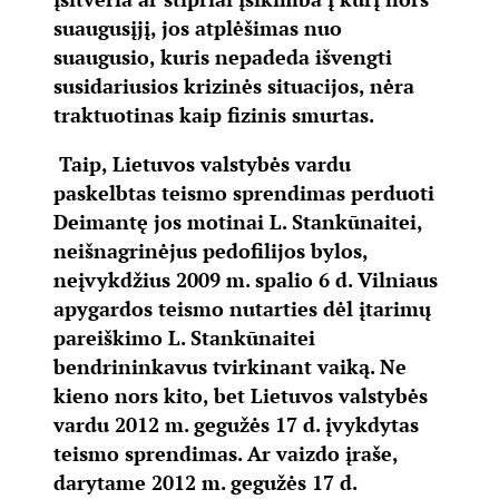
suaugusįjį, jos atplėšimas nuo
suaugusio, kuris nepadeda išvengti
susidariusios krizinės situacijos, nėra
traktuotinas kaip fizinis smurtas.
Taip, Lietuvos valstybės vardu
paskelbtas teismo sprendimas perduoti
Deimantę jos motinai L. Stankūnaitei,
neišnagrinėjus pedofilijos bylos,
neįvykdžius 2009 m. spalio 6 d. Vilniaus
apygardos teismo nutarties dėl įtarimų
pareiškimo L. Stankūnaitei
bendrininkavus tvirkinant vaiką. Ne
kieno nors kito, bet Lietuvos valstybės
vardu 2012 m. gegužės 17 d. įvykdytas
teismo sprendimas. Ar vaizdo įraše,
darytame 2012 m. gegužės 17 d.