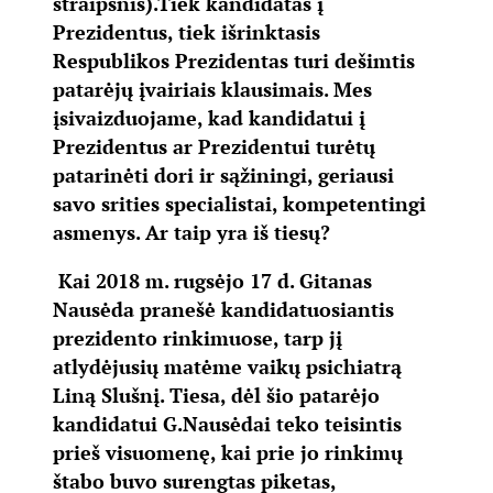
straipsnis).
Tiek kandidatas į
Prezidentus, tiek išrinktasis
Respublikos Prezidentas turi dešimtis
patarėjų įvairiais klausimais. Mes
įsivaizduojame, kad kandidatui į
Prezidentus ar Prezidentui turėtų
patarinėti dori ir sąžiningi, geriausi
savo srities specialistai, kompetentingi
asmenys. Ar taip yra iš tiesų?
Kai 2018 m. rugsėjo 17 d. Gitanas
Nausėda pranešė kandidatuosiantis
prezidento rinkimuose, tarp jį
atlydėjusių matėme vaikų psichiatrą
Liną Slušnį. Tiesa, dėl šio patarėjo
kandidatui G.Nausėdai teko teisintis
prieš visuomenę, kai prie jo rinkimų
štabo buvo surengtas piketas,