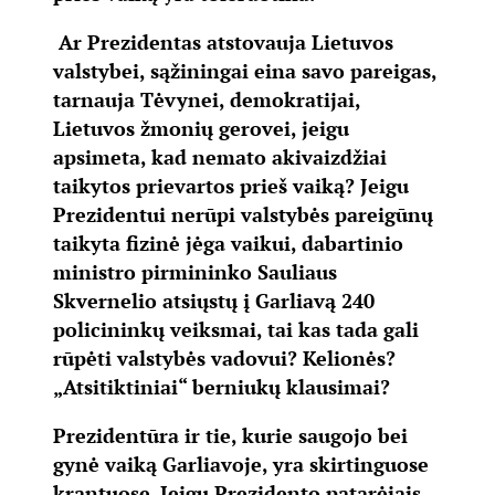
Ar Prezidentas atstovauja Lietuvos
valstybei, sąžiningai eina savo pareigas,
tarnauja Tėvynei, demokratijai,
Lietuvos žmonių gerovei, jeigu
apsimeta, kad nemato akivaizdžiai
taikytos prievartos prieš vaiką? Jeigu
Prezidentui nerūpi valstybės pareigūnų
taikyta fizinė jėga vaikui, dabartinio
ministro pirmininko Sauliaus
Skvernelio atsiųstų į Garliavą 240
policininkų veiksmai, tai kas tada gali
rūpėti valstybės vadovui? Kelionės?
„Atsitiktiniai“ berniukų klausimai?
Prezidentūra ir tie, kurie saugojo bei
gynė vaiką Garliavoje, yra skirtinguose
krantuose. Jeigu Prezidento patarėjais