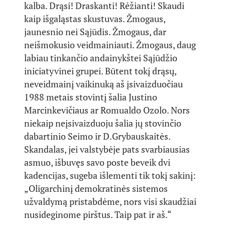
kalba. Drąsi! Draskanti! Rėžianti! Skaudi
kaip išgaląstas skustuvas. Žmogaus,
jaunesnio nei Sąjūdis. Žmogaus, dar
neišmokusio veidmainiauti. Žmogaus, daug
labiau tinkančio andainykštei Sąjūdžio
iniciatyvinei grupei. Būtent tokį drąsų,
neveidmainį vaikinuką aš įsivaizduočiau
1988 metais stovintį šalia Justino
Marcinkevičiaus ar Romualdo Ozolo. Nors
niekaip neįsivaizduoju šalia jų stovinčio
dabartinio Seimo ir D.Grybauskaitės.
Skandalas, jei valstybėje pats svarbiausias
asmuo, išbuvęs savo poste beveik dvi
kadencijas, sugeba išlementi tik tokį sakinį:
„Oligarchinį demokratinės sistemos
užvaldymą pristabdėme, nors visi skaudžiai
nusideginome pirštus. Taip pat ir aš.“