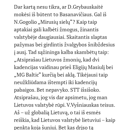
Dar kartą nesu tikra, ar D.Grybauskaitė
mokėsi iš būtent to Basanavičiaus. Gal iš
N.Gogolio „Mirusių sielų“? Kaip taip
aptakiai gali kalbėti žmogus, žinantis
valstybėje daugiausiai. Skaitantis slaptas
pažymas bei girdintis žvalgybos šnibždesius
į ausį. Tad sąžininga kalba skambėtų taip:
„Atsiprašau Lietuvos žmonių, kad dvi
kadencijas vaidinau prieš Eligijų Masiulį bei
„MG Baltic“ kurčią bei aklą. Tikėjausi taip
neužkliūdama ištempti iki kadencijų
pabaigos. Bet nepavyko. STT išsišoko.
Atsiprašau, jog vis dar apsimetu, jog man
Lietuvos valstybė rūpi. V.Vyšniauskas teisus.
Aš – už globalią Lietuvą, o tai iš esmės
reiškia, kad Lietuvos valstybė lietuviui – kaip
penkta koja šuniui. Bet kas drįso tą