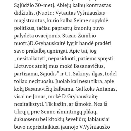
Sąjūdžio 30-metį. Abiejų kalbų kontrastas
didžiulis. (Nuotr.: Vytautas Vyšniauskas –
magistrantas, kurio kalba Seime supykdė
politikus, tačiau paprastų žmonių buvo
palydėta ovacijomis. Stasio Žumbio
nuotr.)
D.Grybauskaitė lyg ir bandė pradėti
savo prakalbą ugningai. Apie tai, jog
„nesitaikstyti, nepasiduoti, patiems spręsti
Lietuvos ateitį mus mokė Basanavičius,
partizanai, Sąjūdis“ ir t.t. Sakinys ilgas, todėl
toliau necituosiu. Juolab kai nesu tikra, apie
kokį Basanavičių kalbama. Gal koks Antanas,
visai ne Jonas, mokė D.Grybauskaitę
nesitaikstyti. Tik kažin, ar išmokė. Nes iš
tikrųjų prie Seimo išmintingų plikių,
šukuosenų bei kitokių ševeliūrų labiausiai
buvo neprisitaikiusi jaunojo V.Vyšniausko