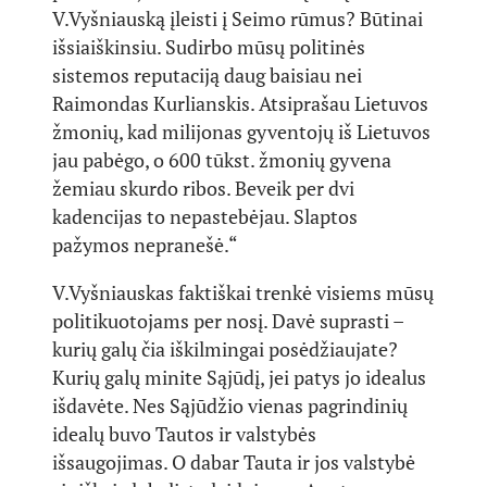
V.Vyšniauską įleisti į Seimo rūmus? Būtinai
išsiaiškinsiu. Sudirbo mūsų politinės
sistemos reputaciją daug baisiau nei
Raimondas Kurlianskis. Atsiprašau Lietuvos
žmonių, kad milijonas gyventojų iš Lietuvos
jau pabėgo, o 600 tūkst. žmonių gyvena
žemiau skurdo ribos. Beveik per dvi
kadencijas to nepastebėjau. Slaptos
pažymos nepranešė.“
V.Vyšniauskas faktiškai trenkė visiems mūsų
politikuotojams per nosį. Davė suprasti –
kurių galų čia iškilmingai posėdžiaujate?
Kurių galų minite Sąjūdį, jei patys jo idealus
išdavėte. Nes Sąjūdžio vienas pagrindinių
idealų buvo Tautos ir valstybės
išsaugojimas. O dabar Tauta ir jos valstybė