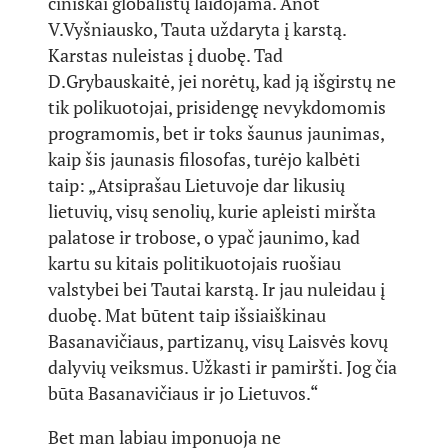
ciniškai globalistų laidojama. Anot
V.Vyšniausko, Tauta uždaryta į karstą.
Karstas nuleistas į duobę. Tad
D.Grybauskaitė, jei norėtų, kad ją išgirstų ne
tik polikuotojai, prisidengę nevykdomomis
programomis, bet ir toks šaunus jaunimas,
kaip šis jaunasis filosofas, turėjo kalbėti
taip: „Atsiprašau Lietuvoje dar likusių
lietuvių, visų senolių, kurie apleisti miršta
palatose ir trobose, o ypač jaunimo, kad
kartu su kitais politikuotojais ruošiau
valstybei bei Tautai karstą. Ir jau nuleidau į
duobę. Mat būtent taip išsiaiškinau
Basanavičiaus, partizanų, visų Laisvės kovų
dalyvių veiksmus. Užkasti ir pamiršti. Jog čia
būta Basanavičiaus ir jo Lietuvos.“
Bet man labiau imponuoja ne