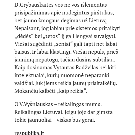
D.Grybauskaitės vos ne vos išlementas
prisipažinimas apie nudegintus pirštukus,
bet jauno žmogaus degimas už Lietuvą.
Nepaisant, jog labiau prie sistemos pritaikyti
„dėdės“ bei „tetos“ jį gali lengvai suvalgyti.
Viešai sugėdinti „seniai“ gali tapti net labai
baisūs. Ir labai klastingi. Viešai nepuls, prieš
jaunimą nepatogu, tačiau dusins subtiliau.
Kaip dusinamas Vytautas Radžvilas bei kiti
intelektualai, kurių nuomonė neparanki
valdžiai. Juk jiems reikia jaunų prisitaikėlių.
Mokančių kalbėti „kaip reikia“.
O V.Vyšniauskas – reikalingas mums.
Reikalingas Lietuvai. Jeigu joje dar gimsta
tokie jaunuoliai – viskas bus gerai.
respublika.lt