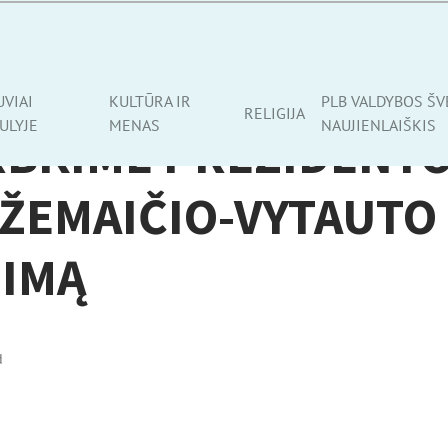
UVIAI
KULTŪRA IR
PLB VALDYBOS ŠV
RELIGIJA
ULYJE
MENAS
NAUJIENLAIŠKIS
RBKIME PREZIDENT
ŽEMAIČIO-VYTAUTO
NIMĄ
d