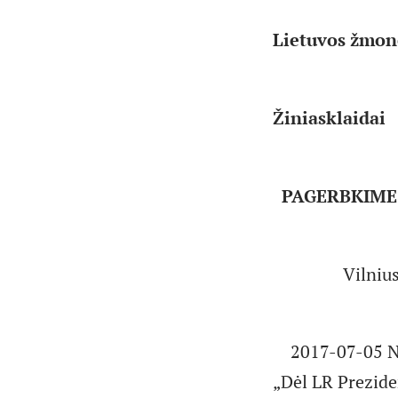
Lietuvos žmo
Žiniasklaidai
PAGERBKIME
Vilniu
2017-07-05 N
„Dėl LR Prezide