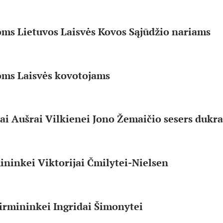
oms Lietuvos Laisvės Kovos Sąjūdžio nariams
joms Laisvės kovotojams
jai Aušrai Vilkienei Jono Žemaičio sesers dukra
ninkei Viktorijai Čmilytei-Nielsen
irmininkei Ingridai Šimonytei