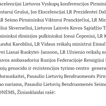
kscelencijai Lietuvos Vyskupų konferencijos Pirmini
ntarui Grušui, Jos Ekscelencijai LR Prezidentei Dal
LR Seimo Pirmininkui Viktorui Pranckiečiui, LR Min
liui Skverneliui, Lietuvos Laisvės Kovos Sąjūdžio 
ininkui dimisijos pulkininkui Jonui Čeponiui, LR 
ndui Karobliui, LR Vidaus reikalų ministrui Eimuč
rei Lianai Ruokytei-Jansson, LR Užsienio reikalų mi
etuvos ambasadoriui Rusijos Federacijoje Remigijui
ojų genocido ir rezistencijos tyrimo centro general
 Burauskaitei, Pasaulio Lietuvių Bendruomenės Pirm
mo nariams, Pasaulio Lietuvių Bendruomenės Seim
ĖMS, Žiniasklaidai rašė: