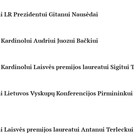
ai LR Prezidentui
Gitanui Nausėdai
 Kardinolui Audriui Juozui Bačkiui
 Kardinolui Laisvės premijos laureatui Sigitui
ai Lietuvos Vyskupų Konferencijos Pirmininkui
ai Laisvės premijos laureatui Antanui Terleckui