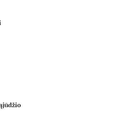
i
ąjūdžio