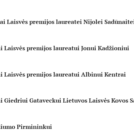
jai Laisvės premijos laureatei Nijolei Sadūnaite
ai Laisvės premijos laureatui Jonui Kadžioniui
ai Laisvės premijos laureatui Albinui Kentrai
ai Giedriui Gataveckui Lietuvos Laisvės Kovos S
diumo Pirmininkui