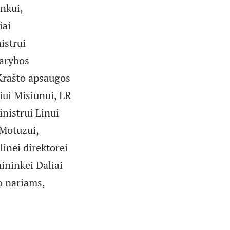
nkui,
iai
istrui
Tarybos
Krašto apsaugos
iui Misiūnui, LR
nistrui Linui
 Motuzui,
inei direktorei
ininkei Daliai
o nariams,