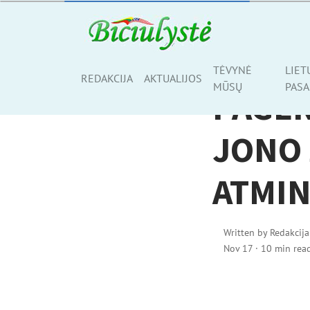
AKTUALIJOS
TĖVYNĖ
LIET
Share
REDAKCIJA
AKTUALIJOS
MŪSŲ
PASA
PAGE
JONO 
ATMI
Written by
Redakcija
Nov 17
·
10 min rea