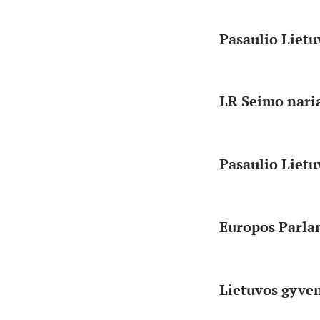
Pasaulio Liet
LR Seimo nari
Pasaulio Liet
Europos Parla
Lietuvos gyven