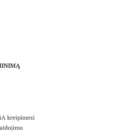
MINIMĄ
A kreipimesi
laidojimo