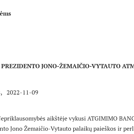
nėms
PREZIDENTO JONO-ŽEMAIČIO-VYTAUTO AT
s, 2022-11-09
epriklausomybės aikštėje vykusi ATGIMIMO BANG
nto Jono Žemaičio-Vytauto palaikų paieškos ir per