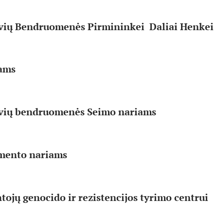
uvių Bendruomenės Pirmininkei Daliai Henkei
ams
uvių bendruomenės Seimo nariams
mento nariams
tojų genocido ir rezistencijos tyrimo centrui