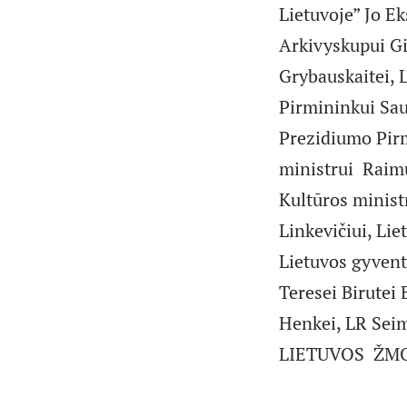
Lietuvoje” Jo E
Arkivyskupui Gi
Grybauskaitei, 
Pirmininkui Sau
Prezidiumo Pirm
ministrui Raimu
Kultūros minist
Linkevičiui, Li
Lietuvos gyvent
Teresei Birutei
Henkei, LR Sei
LIETUVOS ŽMON