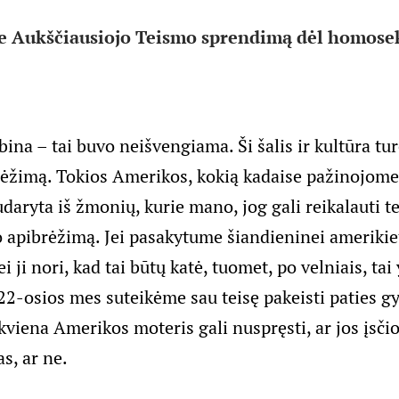
e Aukščiausiojo Teismo sprendimą dėl homose
ina – tai buvo neišvengiama. Ši šalis ir kultūra tur
ėžimą. Tokios Amerikos, kokią kadaise pažinojome,
udaryta iš žmonių, kurie mano, jog gali reikalauti te
o apibrėžimą. Jei pasakytume šiandieninei amerikiet
ei ji nori, kad tai būtų katė, tuomet, po velniais, tai
22-osios mes suteikėme sau teisę pakeisti paties 
viena Amerikos moteris gali nuspręsti, ar jos įsči
as, ar ne.