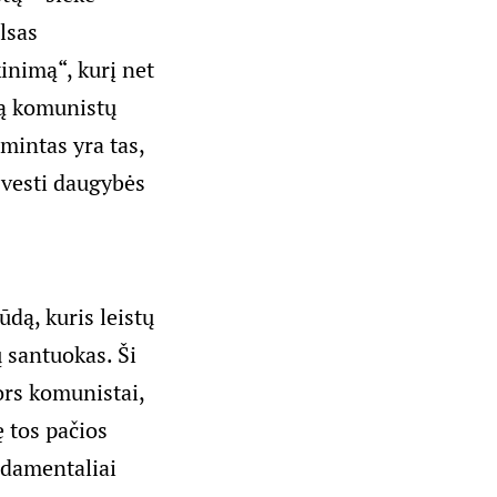
lsas
inimą“, kurį net
ką komunistų
mintas yra tas,
 vesti daugybės
dą, kuris leistų
 santuokas. Ši
ors komunistai,
ę tos pačios
undamentaliai