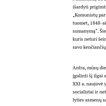
išardyti prigim
„Komunistų part
tuomet, 1848-ais
sumanymą“. Šie 
kuris neturi še
savo kenčiančių 
Antra, mūsų die
įgalinti šį ilga
XXI a. naujovė 
socialistai ir n
lyties asmenų sa