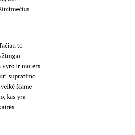
u šimtmečius
Tačiau to
yžtingai
s vyro ir moters
uri supratimo
i veikė šiame
o, kas yra
kairės