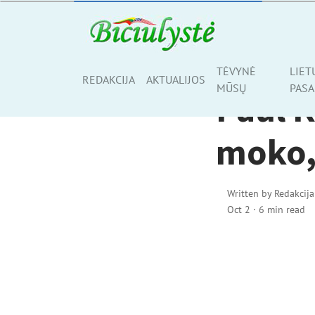
AKTUALIJOS
TĖVYNĖ
LIET
Share
REDAKCIJA
AKTUALIJOS
MŪSŲ
PASA
Paul 
moko,
Written by
Redakcija
Oct 2
·
6 min read