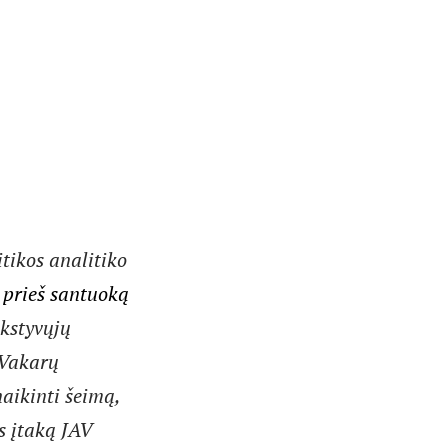
itikos analitiko
 prieš santuoką
nkstyvųjų
 Vakarų
aikinti šeimą,
s įtaką JAV