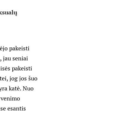
ksualų
ėjo pakeisti
 jau seniai
isės pakeisti
ei, jog jos šuo
 yra katė. Nuo
gyvenimo
ose esantis