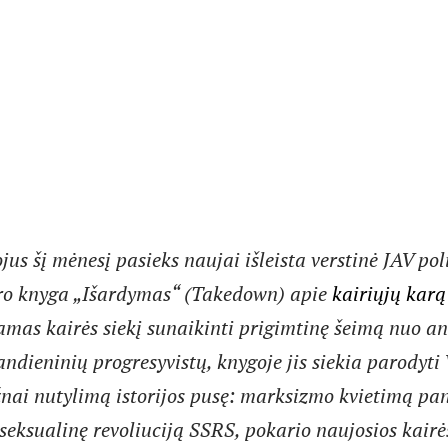
jus šį mėnesį pasieks naujai išleista verstinė JAV pol
ro knyga „Išardymas“ (Takedown) apie
kairiųjų karą
amas kairės siekį sunaikinti prigimtinę šeimą nuo a
andieninių progresyvistų, knygoje jis siekia parodyti
nai nutylimą istorijos pusę: marksizmo kvietimą pan
seksualinę revoliuciją SSRS, pokario naujosios kairė