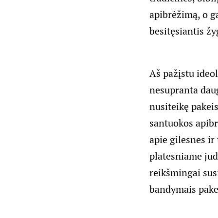
apibrėžimą, o ga
besitęsiantis žy
Aš pažįstu ideol
nesupranta daug
nusiteikę pakeis
santuokos apibr
apie gilesnes ir
platesniame judė
reikšmingai susi
bandymais pakei