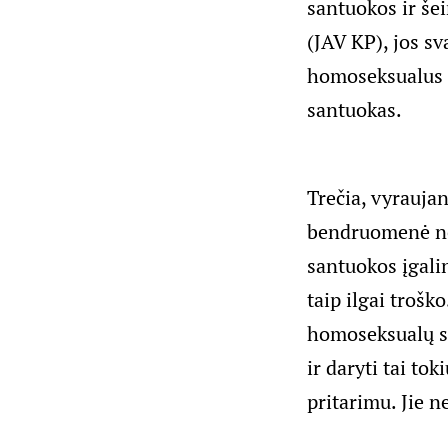
santuokos ir šei
(JAV KP), jos sv
homoseksualus k
santuokas.
Trečia, vyrauja
bendruomenė net
santuokos įgalin
taip ilgai trošk
homoseksualų san
ir daryti tai to
pritarimu. Jie n