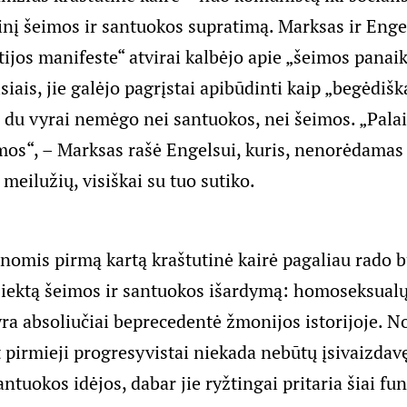
tinį šeimos ir santuokos supratimą. Marksas ir Enge
ijos manifeste“ atvirai kalbėjo apie „šeimos panaik
iais, jie galėjo pagrįstai apibūdinti kaip „begėdiš
du vyrai nemėgo nei santuokos, nei šeimos. „Palai
imos“, – Marksas rašė Engelsui, kuris, nenorėdamas
meilužių, visiškai su tuo sutiko.
nomis pirmą kartą kraštutinė kairė pagaliau rado bū
i siektą šeimos ir santuokos išardymą: homoseksualų
yra absoliučiai beprecedentė žmonijos istorijoje. N
et pirmieji progresyvistai niekada nebūtų įsivaizdav
ntuokos idėjos, dabar jie ryžtingai pritaria šiai f