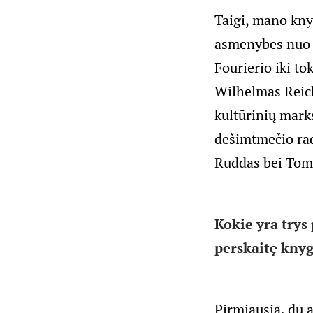
Taigi, mano knyg
asmenybes nuo 
Fourierio iki to
Wilhelmas Reich
kultūrinių marks
dešimtmečio rad
Ruddas bei Tom
Kokie yra trys 
perskaitę kny
Pirmiausia, du a