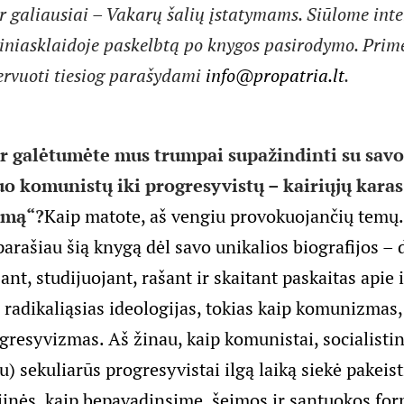
ir galiausiai – Vakarų šalių įstatymams. Siūlome int
žiniasklaidoje paskelbtą po knygos pasirodymo. Pri
ervuoti tiesiog parašydami
info@propatria.lt
.
ar galėtumėte mus trumpai supažindinti su sav
o komunistų iki progresyvistų – kairiųjų karas
imą“?
Kaip matote, aš vengiu provokuojančių temų.
 parašiau šią knygą dėl savo unikalios biografijos 
jant, studijuojant, rašant ir skaitant paskaitas apie 
 radikaliąsias ideologijas, tokias kaip komunizmas,
gresyvizmas. Aš žinau, kaip komunistai, socialistini
) sekuliarūs progresyvistai ilgą laiką siekė pakeist
ijinės, kaip bepavadinsime, šeimos ir santuokos fo