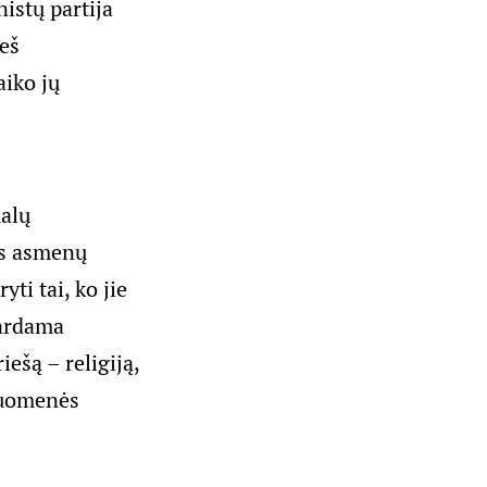
istų partija
ieš
aiko jų
ualų
es asmenų
ti tai, ko jie
itardama
ešą – religiją,
isuomenės