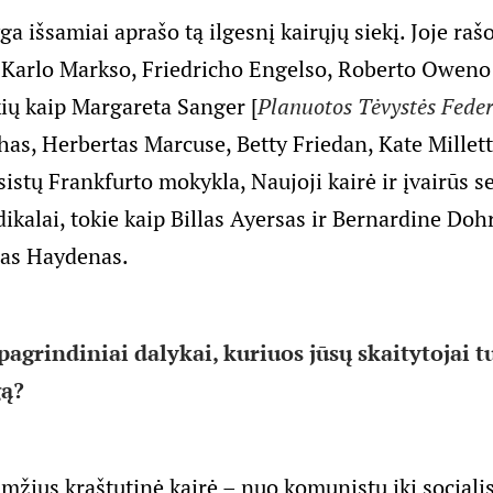
a išsamiai aprašo tą ilgesnį kairųjų siekį. Joje ra
Karlo Markso, Friedricho Engelso, Roberto Oweno 
kių kaip Margareta Sanger [
Planuotos Tėvystės Feder
as, Herbertas Marcuse, Betty Friedan, Kate Millett,
istų Frankfurto mokykla, Naujoji kairė ir įvairūs s
ikalai, tokie kaip Billas Ayersas ir Bernardine Doh
as Haydenas.
pagrindiniai dalykai, kuriuos jūsų skaitytojai t
gą?
mžius kraštutinė kairė – nuo komunistų iki socialis