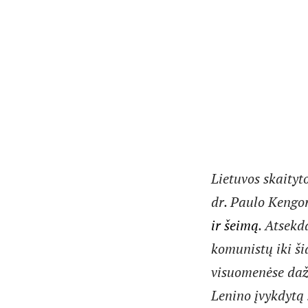
Lietuvos skaityto
dr. Paulo Kengo
ir šeimą
. Atsekd
komunistų iki ši
visuomenėse daž
Lenino įvykdytą 