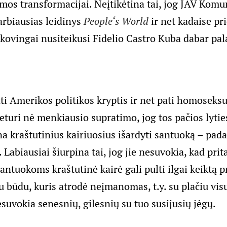
mos transformacijai. Neįtikėtina tai, jog JAV Komun
arbiausias leidinys
People‘s World
ir net kadaise pr
ovingai nusiteikusi Fidelio Castro Kuba dabar pal
nti Amerikos politikos kryptis ir net pati homoseks
uri nė menkiausio supratimo, jog tos pačios lyti
a kraštutinius kairiuosius išardyti santuoką – padary
o. Labiausiai šiurpina tai, jog jie nesuvokia, kad pr
tuokoms kraštutinė kairė gali pulti ilgai keiktą pri
kiu būdu, kuris atrodė neįmanomas, t.y. su plačiu v
esuvokia senesnių, gilesnių su tuo susijusių jėgų.