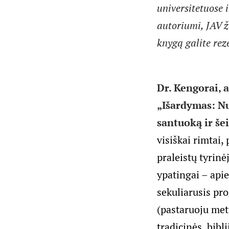
universitetuose 
autoriumi, JAV 
knygą galite rez
Dr. Kengorai, 
„Išardymas: Nu
santuoką ir še
visiškai rimtai,
praleistų tyrinė
ypatingai – apie
sekuliarusis pro
(pastaruoju metu
tradicinės, bibl