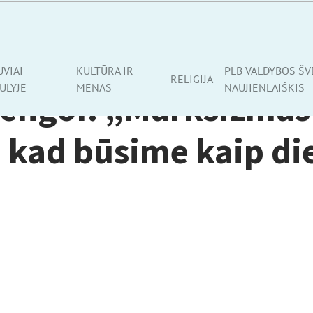
UVIAI
KULTŪRA IR
PLB VALDYBOS ŠV
RELIGIJA
ULYJE
MENAS
NAUJIENLAIŠKIS
Kengor. „Marksizmas
 kad būsime kaip di