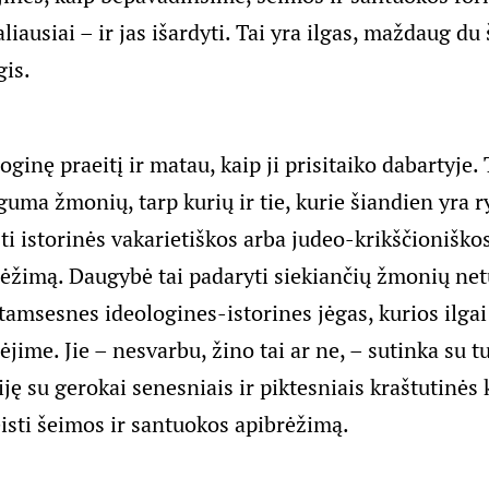
liausiai – ir jas išardyti. Tai yra ilgas, maždaug d
gis.
oginę praeitį ir matau, kaip ji prisitaiko dabartyje. 
uma žmonių, tarp kurių ir tie, kurie šiandien yra r
ti istorinės vakarietiškos arba judeo-krikščioniško
ėžimą. Daugybė tai padaryti siekiančių žmonių net
 tamsesnes ideologines-istorines jėgas, kurios ilga
jime. Jie – nesvarbu, žino tai ar ne, – sutinka su tu
ję su gerokai senesniais ir piktesniais kraštutinės 
sti šeimos ir santuokos apibrėžimą.