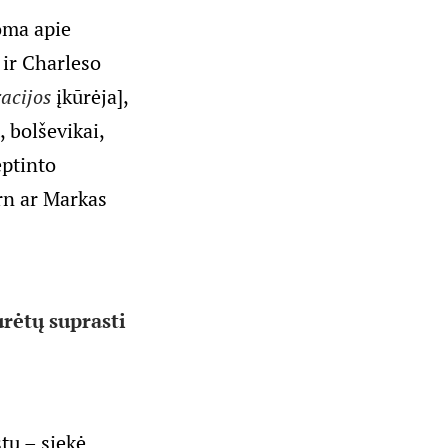
šoma apie
ir Charleso
acijos
įkūrėja],
 bolševikai,
eptinto
rn ar Markas
urėtų suprasti
tų – siekė