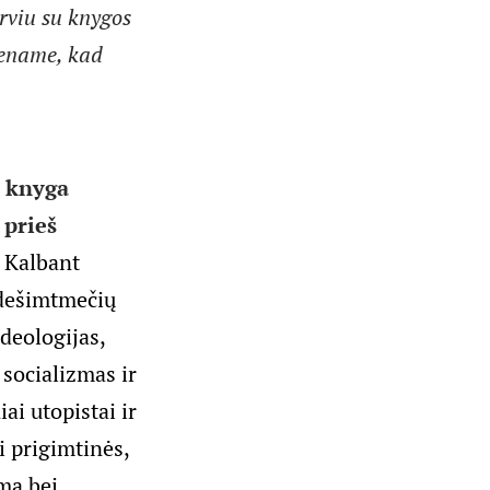
erviu su knygos
mename, kad
o knyga
 prieš
 Kalbant
– dešimtmečių
ideologijas,
 socializmas ir
ai utopistai ir
i prigimtinės,
rmą bei