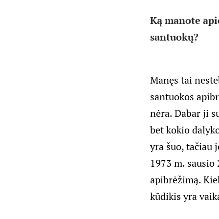
Ką manote api
santuokų?
Manęs tai nesteb
santuokos apibr
nėra. Dabar ji s
bet kokio dalyk
yra šuo, tačiau j
1973 m. sausio 
apibrėžimą. Kiek
kūdikis yra vaik