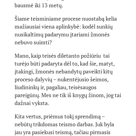
bausmė iki 13 metų.
Šiame teisminiame procese nuostabą kelia
mažiausiai viena aplinkybė: kodėl sunkių
nusikaltimų padarymu įtariami žmonės
nebuvo suimti?
Mano, kaip teisės diletanto požiūriu tai
turėjo būti padaryta dėl to, kad šie, matyt,
įtakingi, žmonės nebandytų paveikti kitų
proceso dalyvių – nukentėjusio šeimos,
liudininkų ir, pagaliau, teisėsaugos
pareigūnų. Mes ne tik iš knygų žinom, jog tai
dažnai vyksta.
Kita vertus, priėmus tokį sprendimą –
nebūtų trikdomas teismo darbas. Juk byla
jau yra pasiekusi teismą, tačiau pirmasis