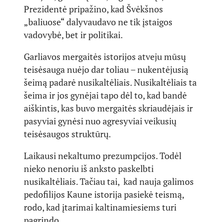
Prezidentė pripažino, kad Švėkšnos
„baliuose“ dalyvaudavo ne tik įstaigos
vadovybė, bet ir politikai.
Garliavos mergaitės istorijos atveju mūsų
teisėsauga nuėjo dar toliau – nukentėjusią
šeimą padarė nusikaltėliais. Nusikaltėliais ta
šeima ir jos gynėjai tapo dėl to, kad bandė
aiškintis, kas buvo mergaitės skriaudėjais ir
pasyviai gynėsi nuo agresyviai veikusių
teisėsaugos struktūrų.
Laikausi nekaltumo prezumpcijos. Todėl
nieko nenoriu iš anksto paskelbti
nusikaltėliais. Tačiau tai, kad nauja galimos
pedofilijos Kaune istorija pasiekė teismą,
rodo, kad įtarimai kaltinamiesiems turi
pagrindo.