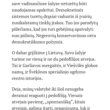
save vadinančiose šalyse neturėtų būti
naudojamas apskritai. Demokratinės
sistemos turėtų drąsiai vaduotis iš įvairių
nusikalstamų tinklų įtakos. Tuo jos parodytų
piliečiams, kad jos turi gebėjimą apsivalyti
nuo pūlinių. Negerovių konservavimas nėra
demokratiškumo požymis.
O dabar grįžkime į Lietuvą. Savo šalyje
turime ne vieną ir ne du pedofilijos atvejus.
Tai ir Garliavos mergaitės, ir Viešvilės globos
namų, ir Švėkšnos specialiojo ugdymo
centro istorijos.
Deja, mūsų valstybė iki šiol nesugeba
deramai reaguoti į pedofiliją. Vienais
atvejais pavienę, „spontanišką“, kitais
atvejais, galima įtarti, organizuotą. Juk ir