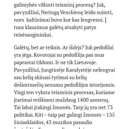
galimybės vilkinti teisminį procesą? Juk,
pavyzdžiui, Neringą Venckienę leido suimti,
nors kaltinimai buvo kur kas lengvesni. Į
tuos klausimus galėtų atsakyti patys
teisėsaugininkai.
Galėtų, bet ar teiksis. Ar išdrįs? Juk pedofilai
yra jėga. Kovotojai su pedofilija pas mus
paprastai tildomi. Ir ne tik Lietuvoje.
Pavyzdžiui, Jungtinėje Karalystėje nelengvai
sau kelią skinasi tyrimai su kelių
dešimtmečių senumo pedofilijos istorijomis.
Visgi ten vyksta teisminis procesas, kuriame
įtarimai reiškiami maždaug 1400 asmenų.
Tai labai įtakingi žmonės. Tarp jų yra net 73
politikai. Kiti – taip pat galingi žmonės – 135
žiniasklaidos, 43 muzikos pasaulio