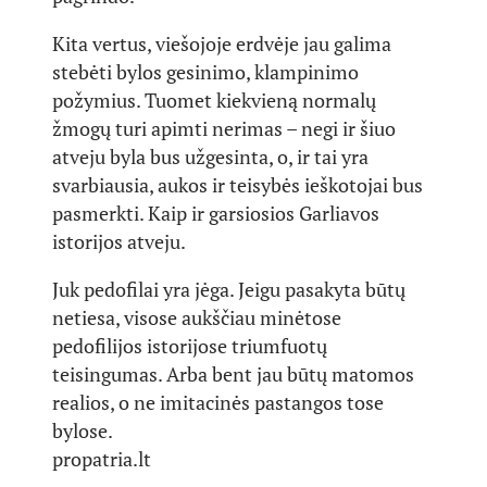
Kita vertus, viešojoje erdvėje jau galima
stebėti bylos gesinimo, klampinimo
požymius. Tuomet kiekvieną normalų
žmogų turi apimti nerimas – negi ir šiuo
atveju byla bus užgesinta, o, ir tai yra
svarbiausia, aukos ir teisybės ieškotojai bus
pasmerkti. Kaip ir garsiosios Garliavos
istorijos atveju.
Juk pedofilai yra jėga. Jeigu pasakyta būtų
netiesa, visose aukščiau minėtose
pedofilijos istorijose triumfuotų
teisingumas. Arba bent jau būtų matomos
realios, o ne imitacinės pastangos tose
bylose.
propatria.lt