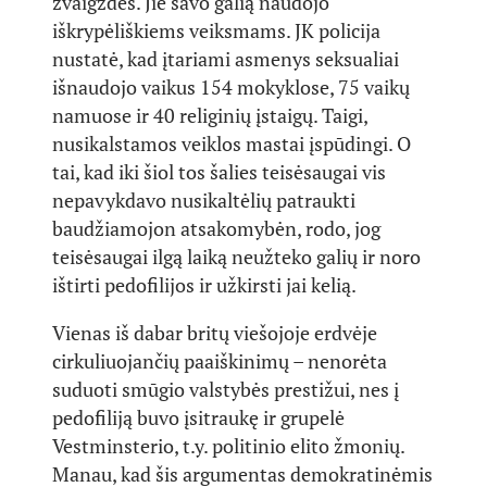
žvaigždės. Jie savo galią naudojo
iškrypėliškiems veiksmams. JK policija
nustatė, kad įtariami asmenys seksualiai
išnaudojo vaikus 154 mokyklose, 75 vaikų
namuose ir 40 religinių įstaigų. Taigi,
nusikalstamos veiklos mastai įspūdingi. O
tai, kad iki šiol tos šalies teisėsaugai vis
nepavykdavo nusikaltėlių patraukti
baudžiamojon atsakomybėn, rodo, jog
teisėsaugai ilgą laiką neužteko galių ir noro
ištirti pedofilijos ir užkirsti jai kelią.
Vienas iš dabar britų viešojoje erdvėje
cirkuliuojančių paaiškinimų – nenorėta
suduoti smūgio valstybės prestižui, nes į
pedofiliją buvo įsitraukę ir grupelė
Vestminsterio, t.y. politinio elito žmonių.
Manau, kad šis argumentas demokratinėmis