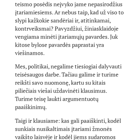
teismo posėdis neįvyko jame nepasirodžius
įtariamiesiems. Ar nebus taip, kad už viso to
slypi kažkokie sandėriai ir, atitinkamai,
kontrveiksmai? Pavyzdžiui, žiniasklaidoje
vengiama minėti įtariamųjų pavardes. Juk
kitose bylose pavardės paprastai yra
viešinamos.
Mes, politikai, negalime tiesiogiai dalyvauti
teisėsaugos darbe. Tačiau galime ir turime
reikšti savo nuomonę, kartu su kitais
piliečiais viešai uždavinėti klausimus.
Turime teisę laukti argumentuotų
paaiškinimų.
Taigi ir klausiame: kas gali paaiškinti, kodėl
sunkiais nusikaltimais įtariami žmonės
vaikšto laisvėje ir kodėl jiems sudaromos