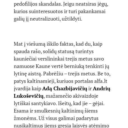
pedofilijos skandalas. Jeigu neatsiras jėgų,
kurios suinteresuotos ir turi pakankamai
galių jį neutralizuoti, užtildyti.
Mat į viešumą iškilo faktas, kad du, kaip
spauda rašo, solidų statusą turintys
kauniečiai verslininkai trejis metus savo
namuose Kaune vertė berniuką tenkinti jų
lytinę aistrą. Pabrėžiu – trejis metus. Be to,
patys kaltinamieji, kuriuos portalas alfa.lt
įvardija kaip
Adą Chazbijavičių
ir
Andrių
Lukoševičių
, mažamečio akivaizdoje
lytiškai santykiavo. Išeitų, kad jie – gėjai.
Esama ir smulkesnių kaltinimų šiems
žmonėms. Už visus galimai padarytus
nusikaltimus jiems gresia laisvės atėmimo