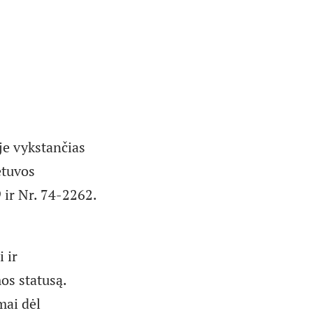
je vykstančias
etuvos
 ir Nr. 74-2262.
 ir
mos statusą.
mai dėl