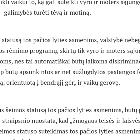
ikti vaikui to, ką gali suteikti vyro ir moters sąjun
– galimybės turėti tėvą ir motiną.
 statusą tos pačios lyties asmenims, valstybė nebeg
os rėmimo programų, skirtų tik vyro ir moters sąj
ms, nes tai automatiškai būtų laikoma diskriminaci
aip būtų apsunkintos ar net sužlugdytos pastangos 
ką, orientuotą į bendrąjį gėrį ir vaikų gerovę.
kus šeimos statusą tos pačios lyties asmenims, būtų
 straipsnio nuostata, kad „žmogaus teisės ir laisvė
eimos statuso suteikimas tos pačios lyties asmeni