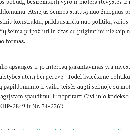
os pobūdį, besiremiantį vyro ir moters (tėvystės ir
ildomumu. Atsiejus šeimos statusą nuo žmogaus pr
isiniu konstruktu, priklausančiu nuo politikų valios
čių šeima pripažinti ir kitas su prigimtimi niekaip 
o formas.
ko apsaugos ir jo interesų garantavimas yra investi
alstybės ateitį bei gerovę. Todėl kviečiame politik
ų papildomumo ir vaiko teisės augti šeimoje su mot
agrįstam spaudimui ir nepritarti Civilinio kodekso
XIIP-2849 ir Nr. 74-2262.