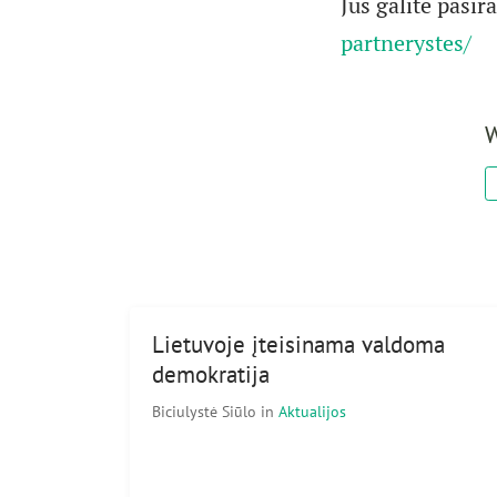
Jūs galite pasira
partnerystes/
W
Lietuvoje įteisinama valdoma
demokratija
Biciulystė Siūlo
in
Aktualijos