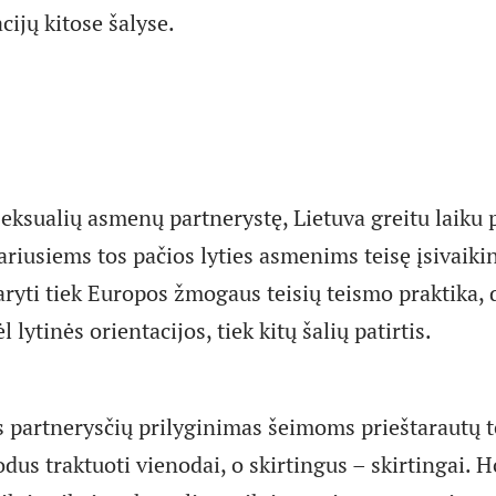
cijų kitose šalyse.
eksualių asmenų partnerystę, Lietuva greitu laiku p
riusiems tos pačios lyties asmenims teisę įsivaikin
aryti tiek Europos žmogaus teisių teismo praktika, 
 lytinės orientacijos, tiek kitų šalių patirtis.
es partnerysčių prilyginimas šeimoms prieštarautų
dus traktuoti vienodai, o skirtingus – skirtingai.