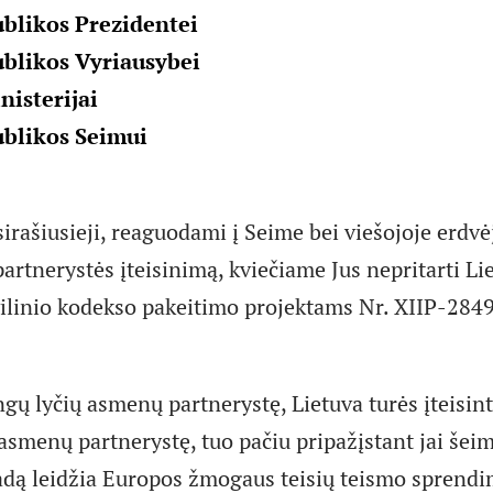
blikos Prezidentei
ublikos Vyriausybei
isterijai
ublikos Seimui
irašiusieji, reaguodami į Seime bei viešojoje erdvė
partnerystės įteisinimą, kviečiame Jus nepritarti Li
ilinio kodekso pakeitimo projektams Nr. XIIP-2849
ingų lyčių asmenų partnerystę, Lietuva turės įteisinti
smenų partnerystę, tuo pačiu pripažįstant jai šei
vadą leidžia Europos žmogaus teisių teismo sprendi