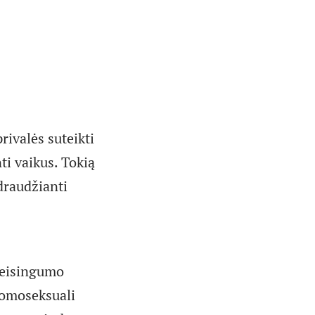
rivalės suteikti
ti vaikus. Tokią
draudžianti
 teisingumo
 Homoseksuali