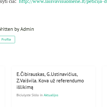
šyti čia:
http://www.laisvavisuomene.lt/peticija-d
ritten by
Admin
Profile
E.Čibirauskas, G.Ustinavičius,
Z.Vaišvila. Kova už referendumo
išlikimą
Biciulystė Siūlo
in
Aktualijos