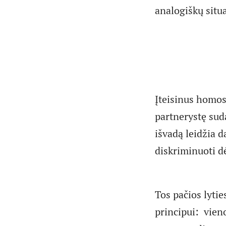
analogiškų situa
Įteisinus homos
partnerystę suda
išvadą leidžia d
diskriminuoti dėl
Tos pačios lyti
principui: vieno