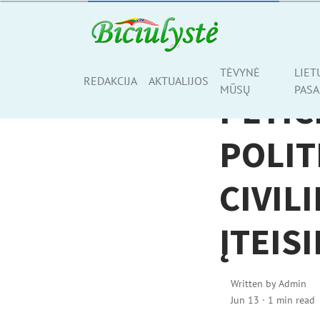
AKTUALIJOS
TĖVYNĖ
LIET
Share
REDAKCIJA
AKTUALIJOS
MŪSŲ
PASA
PETIC
POLIT
CIVIL
ĮTEIS
Written by
Admin
Jun 13
·
1 min read