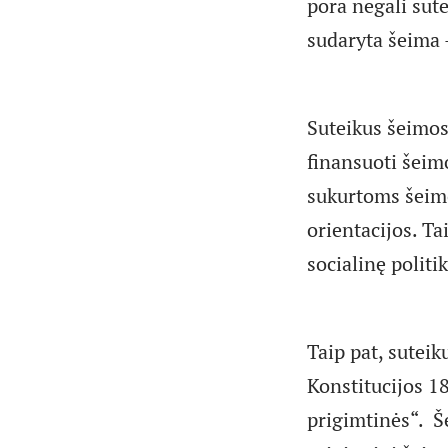
pora negali sute
sudaryta šeima 
Suteikus šeimos
finansuoti šeim
sukurtoms šeimo
orientacijos. T
socialinę politi
Taip pat, sutei
Konstitucijos 18
prigimtinės“. Š