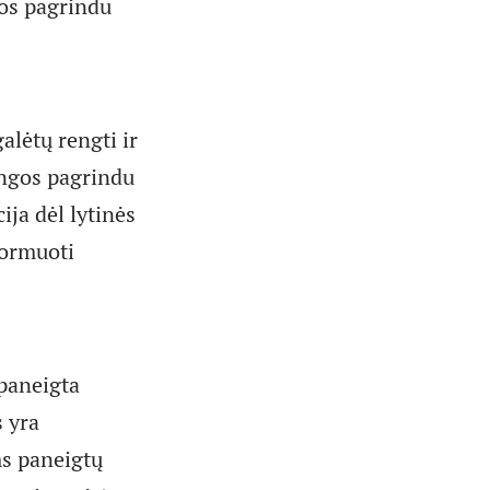
gos pagrindu
alėtų rengti ir
ungos pagrindu
ja dėl lytinės
formuoti
 paneigta
s yra
ms paneigtų