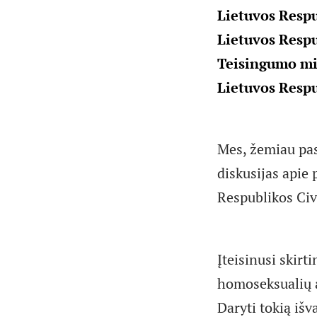
Lietuvos Respu
Lietuvos Resp
Teisingumo min
Lietuvos Resp
Mes, žemiau pas
diskusijas apie 
Respublikos Civ
Įteisinusi skirt
homoseksualių a
Daryti tokią iš