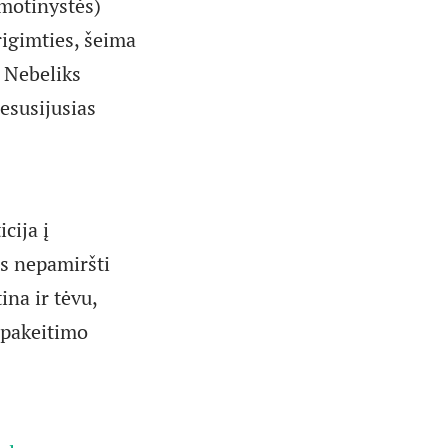
 motinystės)
igimties, šeima
. Nebeliks
nesusijusias
cija į
us nepamiršti
ina ir tėvu,
 pakeitimo