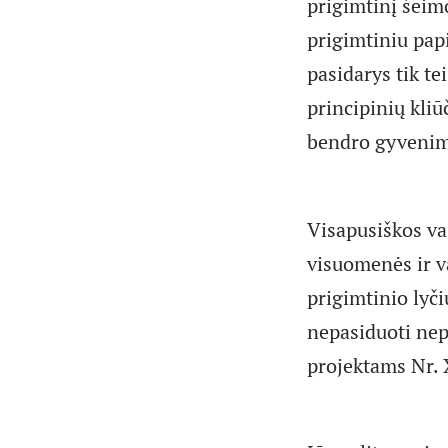
prigimtinį šeim
prigimtiniu pap
pasidarys tik te
principinių kliū
bendro gyvenim
Visapusiškos vai
visuomenės ir v
prigimtinio lyči
nepasiduoti nep
projektams Nr. 