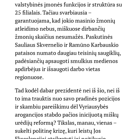
valstybinės įmonės funkcijos ir struktūra su
25 filialais. Tačiau svarbiausia –
garantuojama, kad jokio masinio žmonių
atleidimo nebus, miškuose dirbančių
žmonių skaičius nesumažės. Paskutinės
Sauliaus Skvernelio ir Ramūno Karbauskio
pataisos numato daugiau teisinių saugiklių,
padėsiančių apsaugoti smulkius medienos
apdirbėjus ir išsaugoti darbo vietas
regionuose.
Tad kodėl dabar prezidentė nei iš šio, nei iš
to ima trauktis nuo savo pradinės pozicijos
ir skambiu pareiškimu dėl Vyriausybės
arogancijos stabdo pačios inicijuotą miškų
urėdijų reformą? Tikslas, manau, vienas –
sukelti politinę krizę, kuri leistų Jos
Ekscelencijai atsikratyti jai neįtikusio