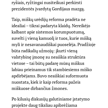
ryšiais, ryžtingai nusiteikusi perkirsti
prezidentės įvardytą Gordijaus mazgą.
Taip, miškų urėdijų reforma pradėta ne
idealiai – tikrai padaryta klaidų. Nereikėjo
kalbant apie sistemos korumpuotumą,
suvelti į vieną kamuolį ir tuos, kurie mišką
myli ir nesavanaudiškai puoselėja. Pradžioje
būta radikalių užmojų: įkurti vieną
valstybinę įmonę su neaiškia struktūra
vietose – tai būtų padarę mūsų miškus
labiau prieinamus tik stambiesiems miško
apdirbėjams. Buvo neaiškiai suformuota
nuostata, kiek ir kaip reforma pažeis
miškuose dirbančius žmones.
Po kilusių diskusijų galutiniame įstatymo
projekte daug tiksliau apibrėžiama