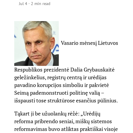
Jul 4
·
2 min read
Vasario mėnesį Lietuvos
Respublikos prezidentė Dalia Grybauskaitė
geležinkelius, registrų centrą ir urėdijas
pavadino korupcijos simboliu ir pakvietė
Seimą pademonstruoti politinę valią –
išspausti tose struktūrose esančius pūlinius.
Tąkart ji be užuolankų rėžė
: „Urėdijų
reforma pribrendo seniai, miškų sistemos
reformavimas buvo atliktas praktiškai visoje