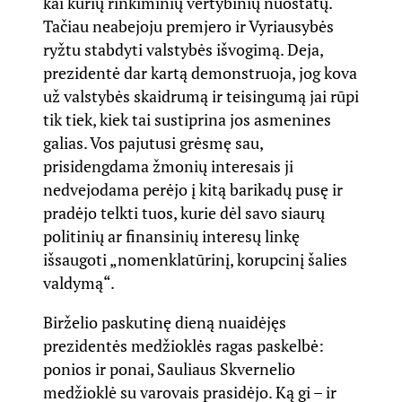
kai kurių rinkiminių vertybinių nuostatų.
Tačiau neabejoju premjero ir Vyriausybės
ryžtu stabdyti valstybės išvogimą. Deja,
prezidentė dar kartą demonstruoja, jog kova
už valstybės skaidrumą ir teisingumą jai rūpi
tik tiek, kiek tai sustiprina jos asmenines
galias. Vos pajutusi grėsmę sau,
prisidengdama žmonių interesais ji
nedvejodama perėjo į kitą barikadų pusę ir
pradėjo telkti tuos, kurie dėl savo siaurų
politinių ar finansinių interesų linkę
išsaugoti „nomenklatūrinį, korupcinį šalies
valdymą“.
Birželio paskutinę dieną nuaidėjęs
prezidentės medžioklės ragas paskelbė:
ponios ir ponai, Sauliaus Skvernelio
medžioklė su varovais prasidėjo. Ką gi – ir