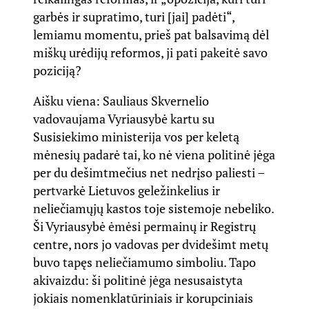
garbės ir supratimo, turi [jai] padėti“,
lemiamu momentu, prieš pat balsavimą dėl
miškų urėdijų reformos, ji pati pakeitė savo
poziciją?
Aišku viena: Sauliaus Skvernelio
vadovaujama Vyriausybė kartu su
Susisiekimo ministerija vos per keletą
mėnesių padarė tai, ko nė viena politinė jėga
per du dešimtmečius net nedrįso paliesti –
pertvarkė Lietuvos geležinkelius ir
neliečiamųjų kastos toje sistemoje nebeliko.
Ši Vyriausybė ėmėsi permainų ir Registrų
centre, nors jo vadovas per dvidešimt metų
buvo tapęs neliečiamumo simboliu. Tapo
akivaizdu: ši politinė jėga nesusaistyta
jokiais nomenklatūriniais ir korupciniais