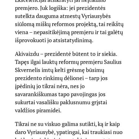
premjero. Juk logiška: jei prezidentės
sutelkta dauguma atmestų Vyriausybės
siūlomą miškų reformos projektą, tai reikštų
viena – nepasitikėjimą premjeru ir tai galėtų
išprovokuoti jo atsistatydinimą.
Akivaizdu – prezidentė būtent to ir siekia.
Tapęs ilgai lauktų reformų premjeru Saulius
Skvernelis imtų kelti grėsmę būsimų
prezidento rinkimų dėlionei – tarp jos
įpėdinių jo tikrai nėra, nes jo
savarankiškumas tapo pavojingas jos
sukurtai vasališku paklusnumu grįstai
valdžios piramidei.
Tikrai ne su viskuo galima sutikti, ką ir kaip
daro Vyriausybė, ypatingai, kai traukiasi nuo