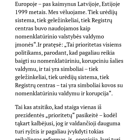
Europoje – pas kaimynus Latvijoje, Estijoje
1999 metais. Mes vėluojame. Tiek urėdijų
sistema, tiek geležinkeliai, tiek Registrų
centras buvo naudojamos kaip
nomenklatūrinio valstybės valdymo
įmonės“.
Ir pratęsė: „Tai prioritetas visiems
politikams, parodant, kad pagaliau reikia
baigti su nomenklatūriniu, korupciniu šalies
valdymu, ir tai yra simboliai – tiek
geležinkeliai, tiek urėdijų sistema, tiek
Registrų centras – tai yra simboliai kovos su
nomenklatūriniu valdymu ir korupcija“.
Tai kas atsitiko, kad staiga vienas iš
prezidentės „prioritetų“ pasikeitė – kodėl
tąkart kalbėjusi, jog ir valdančioji dauguma
turi ryžtis ir pagaliau įvykdyti tokias
reikalingas reformas, ir „opozicija, kuri turi