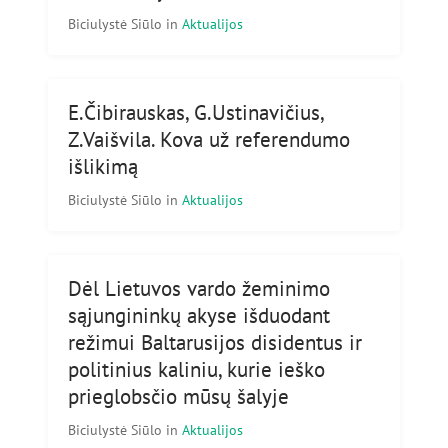
Biciulystė Siūlo
in
Aktualijos
E.Čibirauskas, G.Ustinavičius,
Z.Vaišvila. Kova už referendumo
išlikimą
Biciulystė Siūlo
in
Aktualijos
Dėl Lietuvos vardo žeminimo
sąjungininkų akyse išduodant
režimui Baltarusijos disidentus ir
politinius kaliniu, kurie ieško
prieglobsčio mūsų šalyje
Biciulystė Siūlo
in
Aktualijos