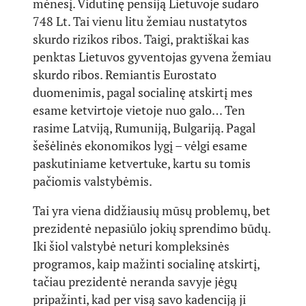
mėnesį. Vidutinę pensiją Lietuvoje sudaro
748 Lt. Tai vienu litu žemiau nustatytos
skurdo rizikos ribos. Taigi, praktiškai kas
penktas Lietuvos gyventojas gyvena žemiau
skurdo ribos. Remiantis Eurostato
duomenimis, pagal socialinę atskirtį mes
esame ketvirtoje vietoje nuo galo… Ten
rasime Latviją, Rumuniją, Bulgariją. Pagal
šešėlinės ekonomikos lygį – vėlgi esame
paskutiniame ketvertuke, kartu su tomis
pačiomis valstybėmis.
Tai yra viena didžiausių mūsų problemų, bet
prezidentė nepasiūlo jokių sprendimo būdų.
Iki šiol valstybė neturi kompleksinės
programos, kaip mažinti socialinę atskirtį,
tačiau prezidentė neranda savyje jėgų
pripažinti, kad per visą savo kadenciją ji