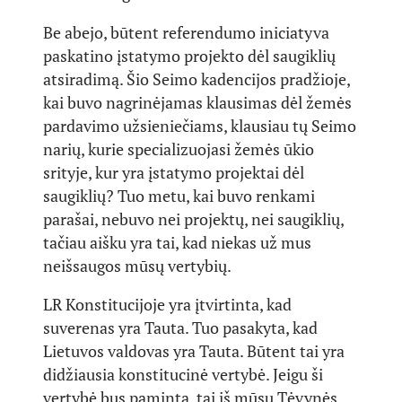
Be abejo, būtent referendumo iniciatyva
paskatino įstatymo projekto dėl saugiklių
atsiradimą. Šio Seimo kadencijos pradžioje,
kai buvo nagrinėjamas klausimas dėl žemės
pardavimo užsieniečiams, klausiau tų Seimo
narių, kurie specializuojasi žemės ūkio
srityje, kur yra įstatymo projektai dėl
saugiklių? Tuo metu, kai buvo renkami
parašai, nebuvo nei projektų, nei saugiklių,
tačiau aišku yra tai, kad niekas už mus
neišsaugos mūsų vertybių.
LR Konstitucijoje yra įtvirtinta, kad
suverenas yra Tauta. Tuo pasakyta, kad
Lietuvos valdovas yra Tauta. Būtent tai yra
didžiausia konstitucinė vertybė. Jeigu ši
vertybė bus paminta, tai iš mūsų Tėvynės