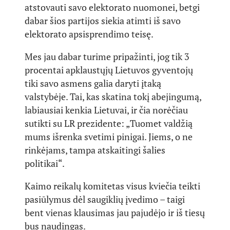
atstovauti savo elektorato nuomonei, betgi
dabar šios partijos siekia atimti iš savo
elektorato apsisprendimo teisę.
Mes jau dabar turime pripažinti, jog tik 3
procentai apklaustųjų Lietuvos gyventojų
tiki savo asmens galia daryti įtaką
valstybėje. Tai, kas skatina tokį abejingumą,
labiausiai kenkia Lietuvai, ir čia norėčiau
sutikti su LR prezidente: „Tuomet valdžią
mums išrenka svetimi pinigai. Jiems, o ne
rinkėjams, tampa atskaitingi šalies
politikai“.
Kaimo reikalų komitetas visus kviečia teikti
pasiūlymus dėl saugiklių įvedimo – taigi
bent vienas klausimas jau pajudėjo ir iš tiesų
bus naudingas.