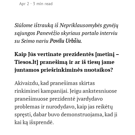
Apr 2
·
3 min read
Siūlome ištrauką iš Nepriklausomybės gynėjų
sąjungos Panevėžio skyriaus portalo interviu
su Seimo nariu
Povilu Urbšiu
.
Kaip Jūs vertinate prezidentės [metinį –
Tiesos.lt] pranešimą ir ar iš tiesų jame
juntamos priešrinkiminės nuotaikos?
Akivaizdu, kad pranešimas skirtas
rinkiminei kampanijai. Jeigu ankstesniuose
pranešimuose prezidentė įvardydavo
problemas ir nurodydavo, kaip jas reikėtų
spręsti, dabar buvo demonstruojama, kad ji
kai ką išsprendė.