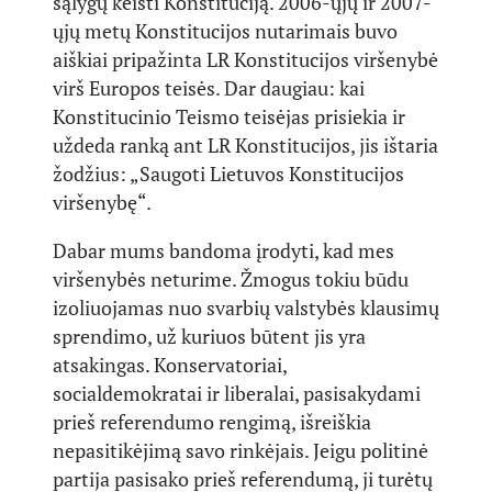
sąlygų keisti Konstituciją. 2006-ųjų ir 2007-
ųjų metų Konstitucijos nutarimais buvo
aiškiai pripažinta LR Konstitucijos viršenybė
virš Europos teisės. Dar daugiau: kai
Konstitucinio Teismo teisėjas prisiekia ir
uždeda ranką ant LR Konstitucijos, jis ištaria
žodžius: „Saugoti Lietuvos Konstitucijos
viršenybę“.
Dabar mums bandoma įrodyti, kad mes
viršenybės neturime. Žmogus tokiu būdu
izoliuojamas nuo svarbių valstybės klausimų
sprendimo, už kuriuos būtent jis yra
atsakingas. Konservatoriai,
socialdemokratai ir liberalai, pasisakydami
prieš referendumo rengimą, išreiškia
nepasitikėjimą savo rinkėjais. Jeigu politinė
partija pasisako prieš referendumą, ji turėtų