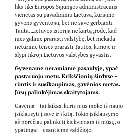
liks tiks Europos Sąjungos administracinis
vienetas su pavadinimu Lietuva, kuriame
gyvens gyventojai, bet ne save gerbianti
Tauta. Lietuvos istorija ne kartą įrodė, kad
mes galime prarasti valstybę, bet niekada
neturime teisės prarasti Tautos, kurioje ir
slypi tikroji Lietuvos valstybės gyvastis.
Gyvename neramiame pasaulyje, ypač
pastaruoju metu. Krikščionių širdyse –
rimtis ir susikaupimas, gavėnios metas.
Jūsų palinkėjimas skaitytojams.
Gavėnia – tai laikas, kuris mus moko iš naujo
įsiklausyti į save ir į kitą. Tokio įsiklausymo
aš norėčiau palinkėti kiekvienam iš mūsų, o
ypatingai – esantiems valdžioje.