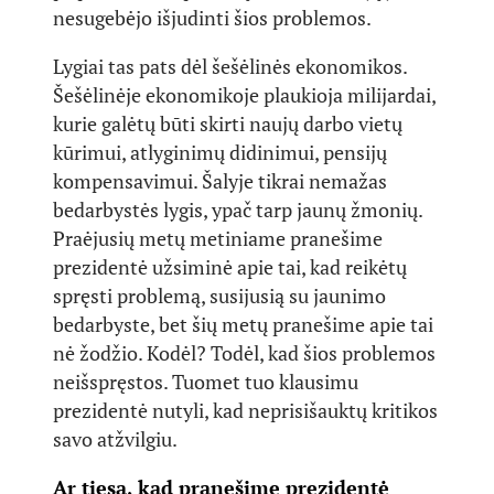
nesugebėjo išjudinti šios problemos.
Lygiai tas pats dėl šešėlinės ekonomikos.
Šešėlinėje ekonomikoje plaukioja milijardai,
kurie galėtų būti skirti naujų darbo vietų
kūrimui, atlyginimų didinimui, pensijų
kompensavimui. Šalyje tikrai nemažas
bedarbystės lygis, ypač tarp jaunų žmonių.
Praėjusių metų metiniame pranešime
prezidentė užsiminė apie tai, kad reikėtų
spręsti problemą, susijusią su jaunimo
bedarbyste, bet šių metų pranešime apie tai
nė žodžio. Kodėl? Todėl, kad šios problemos
neišspręstos. Tuomet tuo klausimu
prezidentė nutyli, kad neprisišauktų kritikos
savo atžvilgiu.
Ar tiesa, kad pranešime prezidentė