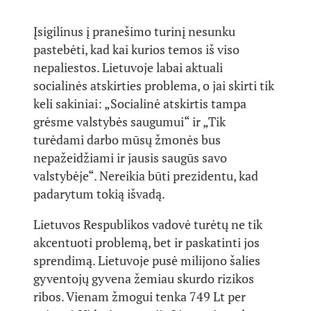
Įsigilinus į pranešimo turinį nesunku
pastebėti, kad kai kurios temos iš viso
nepaliestos. Lietuvoje labai aktuali
socialinės atskirties problema, o jai skirti tik
keli sakiniai: „Socialinė atskirtis tampa
grėsme valstybės saugumui“ ir „Tik
turėdami darbo mūsų žmonės bus
nepažeidžiami ir jausis saugūs savo
valstybėje“. Nereikia būti prezidentu, kad
padarytum tokią išvadą.
Lietuvos Respublikos vadovė turėtų ne tik
akcentuoti problemą, bet ir paskatinti jos
sprendimą. Lietuvoje pusė milijono šalies
gyventojų gyvena žemiau skurdo rizikos
ribos. Vienam žmogui tenka 749 Lt per