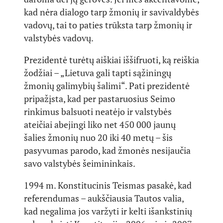
kad nėra dialogo tarp žmonių ir savivaldybės
vadovų, tai to paties trūksta tarp žmonių ir
valstybės vadovų.
Prezidentė turėtų aiškiai iššifruoti, ką reiškia
žodžiai – „Lietuva gali tapti sąžiningų
žmonių galimybių šalimi“. Pati prezidentė
pripažįsta, kad per pastaruosius Seimo
rinkimus balsuoti neatėjo ir valstybės
ateičiai abejingi liko net 450 000 jaunų
šalies žmonių nuo 20 iki 40 metų – šis
pasyvumas parodo, kad žmonės nesijaučia
savo valstybės šeimininkais.
1994 m. Konstitucinis Teismas pasakė, kad
referendumas – aukščiausia Tautos valia,
kad negalima jos varžyti ir kelti išankstinių