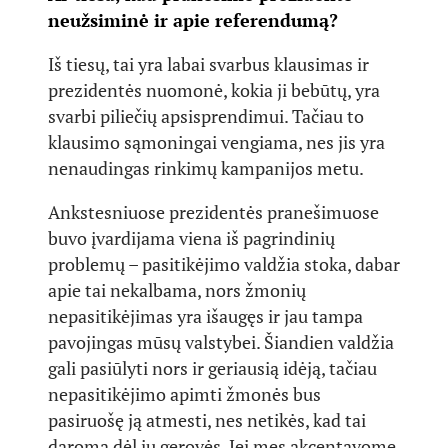
neužsiminė ir apie referendumą?
Iš tiesų, tai yra labai svarbus klausimas ir
prezidentės nuomonė, kokia ji bebūtų, yra
svarbi piliečių apsisprendimui. Tačiau to
klausimo sąmoningai vengiama, nes jis yra
nenaudingas rinkimų kampanijos metu.
Ankstesniuose prezidentės pranešimuose
buvo įvardijama viena iš pagrindinių
problemų – pasitikėjimo valdžia stoka, dabar
apie tai nekalbama, nors žmonių
nepasitikėjimas yra išaugęs ir jau tampa
pavojingas mūsų valstybei. Šiandien valdžia
gali pasiūlyti nors ir geriausią idėją, tačiau
nepasitikėjimo apimti žmonės bus
pasiruošę ją atmesti, nes netikės, kad tai
daroma dėl jų gerovės. Jei mes akcentavome,