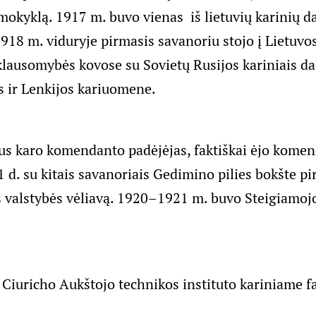
mokyklą. 1917 m. buvo vienas iš lietuvių karinių da
1918 m. viduryje pirmasis savanoriu stojo į Lietuv
lausomybės kovose su Sovietų Rusijos kariniais dal
 ir Lenkijos kariuomene.
s karo komendanto padėjėjas, faktiškai ėjo komen
 d. su kitais savanoriais Gedimino pilies bokšte pi
s valstybės vėliavą. 1920–1921 m. buvo Steigiamo
Ciuricho Aukštojo technikos instituto kariniame f