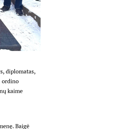
s, diplomatas,
s ordino
ūnų kaime
menę. Baigė