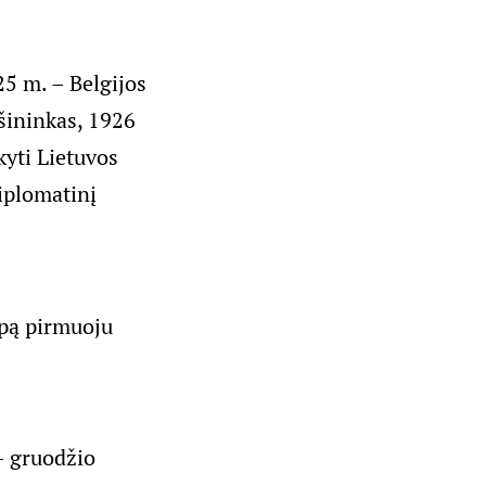
5 m. – Belgijos
šininkas, 1926
kyti Lietuvos
iplomatinį
rpą pirmuoju
– gruodžio