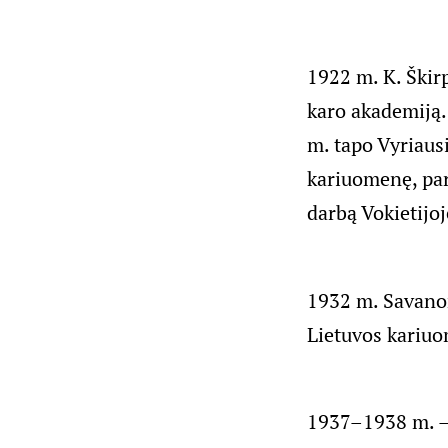
1922 m. K. Škir
karo akademiją.
m. tapo Vyriaus
kariuomenę, par
darbą Vokietijo
1932 m. Savanor
Lietuvos kariuo
1937–1938 m. – 