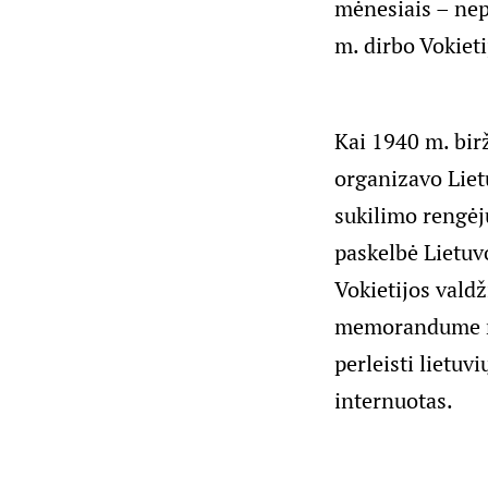
mėnesiais – nep
m. dirbo Vokieti
Kai 1940 m. bir
organizavo Lietu
sukilimo rengėjų
paskelbė Lietuv
Vokietijos valdž
memorandume nac
perleisti lietuv
internuotas.