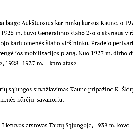
pa baigė Aukštuosius karininkų kursus Kaune, o 192
 1925 m. buvo Generalinio štabo 2-ojo skyriaus vir
iojo kariuomenės štabo viršininku. Pradėjo pertvar
engė jos mobilizacijos planą. Nuo 1927 m. dirbo d
je, 1928–1937 m. – karo atašė.
ių sąjungos suvažiavimas Kaune pripažino K. Ški
menės kūrėju-savanoriu.
Lietuvos atstovas Tautų Sąjungoje, 1938 m. kovo 