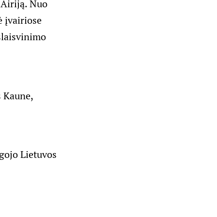
Airiją. Nuo
 įvairiose
šlaisvinimo
s Kaune,
ugojo Lietuvos