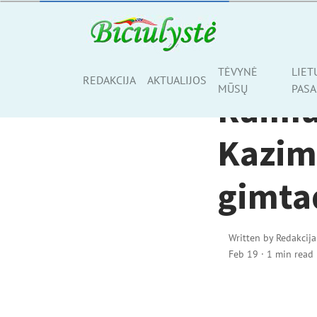
AKTUALIJOS
TĖVYNĖ
LIET
Share
REDAKCIJA
AKTUALIJOS
MŪSŲ
PASA
Raimu
Kazimi
gimta
Written by
Redakcija
Feb 19
·
1 min read