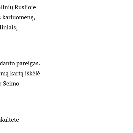
linių Rusijoje
os kariuomenę,
iniais,
danto pareigas.
rmą kartą iškėlė
jo Seimo
akultete