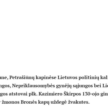
ne, Petrašiūnų kapinėse Lietuvos politinių kal
ngos, Nepriklausomybės gynėjų sąjungos bei Li
gos atstovai plk. Kazimiero Škirpos 130-ojo gi
ir žmonos Bronės kapų uždegė žvakutes.