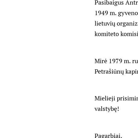
Pasibaigus Antr
1949 m. gyveno 
lietuvių organi
komiteto komisi
Mirė 1979 m. ru
Petrašiūnų kapi
Mielieji prisimi
valstybę!
Pagarbiai,