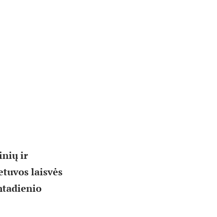
inių ir
etuvos laisvės
mtadienio