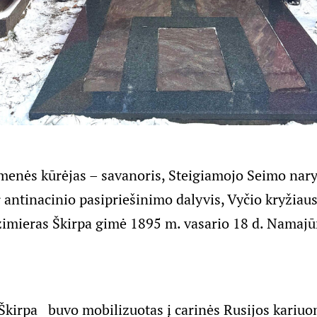
menės kūrėjas – savanoris, Steigiamojo Seimo nary
r antinacinio pasipriešinimo dalyvis, Vyčio kryžiau
zimieras Škirpa gimė 1895 m. vasario 18 d. Namaj
kirpa buvo mobilizuotas į carinės Rusijos kariuo