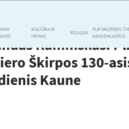
UVIAI
KULTŪRA IR
PLB VALDYBOS ŠV
RELIGIJA
ULYJE
MENAS
NAUJIENLAIŠKIS
ndas Kaminskas. Pl
ero Škirpos 130-asi
dienis Kaune