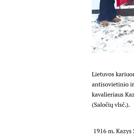
Lietuvos kariuo
antisovietinio i
kavalieriaus Ka
(Saločių vlsč.).
1916 m. Kazys Š