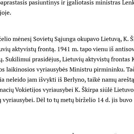
aprastasis pasiuntinys ir įgaliotasis ministras Len
joje.
želio mėnesį Sovietų Sąjunga okupavo Lietuvą, K. Š
vių aktyvistų frontą. 1941 m. tapo vienu iš antisov
. Sukilimui prasidėjus, Lietuvių aktyvistų frontas 
os laikinosios vyriausybės Ministru pirmininku. Ta
ia neleido jam išvykti iš Berlyno, taikė namų arešt
ių Vokietijos vyriausybei K. Škirpa siūlė Lietuv
ių vyriausybei. Dėl to tų metų birželio 14 d. jis buvo