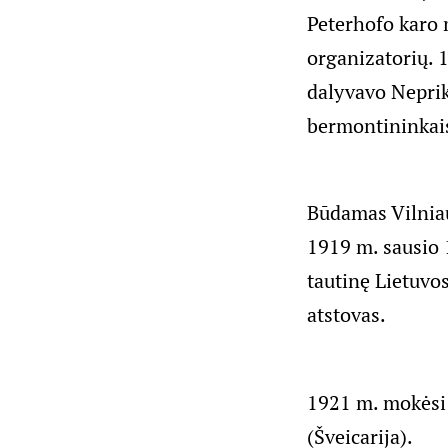
Peterhofo karo 
organizatorių. 
dalyvavo Neprik
bermontininkais
Būdamas Vilniau
1919 m. sausio 1
tautinę Lietuvo
atstovas.
1921 m. mokėsi 
(Šveicarija).