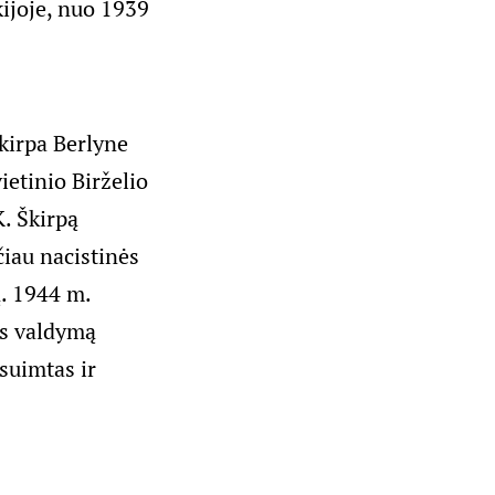
kijoje, nuo 1939
kirpa Berlyne
ietinio Birželio
K. Škirpą
čiau nacistinės
ą. 1944 m.
os valdymą
 suimtas ir