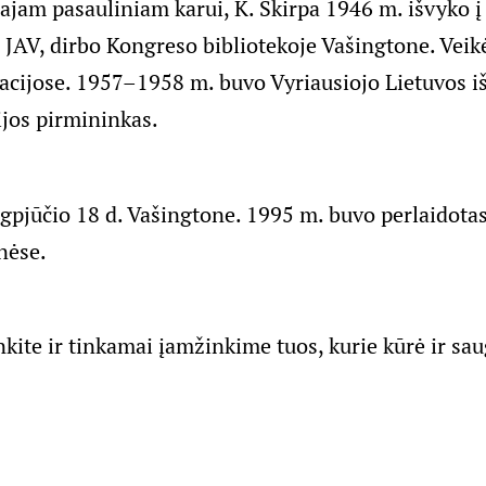
ajam pasauliniam karui, K. Škirpa 1946 m. išvyko į 
JAV, dirbo Kongreso bibliotekoje Vašingtone. Veikė
zacijose. 1957–1958 m. buvo Vyriausiojo Lietuvos i
jos pirmininkas.
gpjūčio 18 d. Vašingtone. 1995 m. buvo perlaidota
nėse.
nkite ir tinkamai įamžinkime tuos, kurie kūrė ir sa