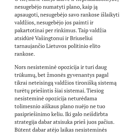
nesugebėjo numatyti plano, kaip ją
apsaugoti, nesugebėjo savo rankose išlaikyti
valdžios, nesugebėjo jos paimti ir
pakartotinai per rinkimus. Taip valdžia
atsidūrė Vašingtonui ir Briuseliui
tarnaujančio Lietuvos politinio elito
rankose.
Nors nesisteminė opozicija ir turi daug
trūkumų, bet žmonės gyvenantys pagal
tikrai neteisingą valdžios tironišką sistemą
turėtų priešintis šiai sistemai. Tiesiog
nesisteminė opozicija neturėdama
tolimesnio aiškaus plano nuėjo ne tuo
pasipriešinimo keliu. Iki galo neišdirbta
strategija dabar atsisuka prieš juos pačius.
Būtent dabar atėjo laikas nesisteminės