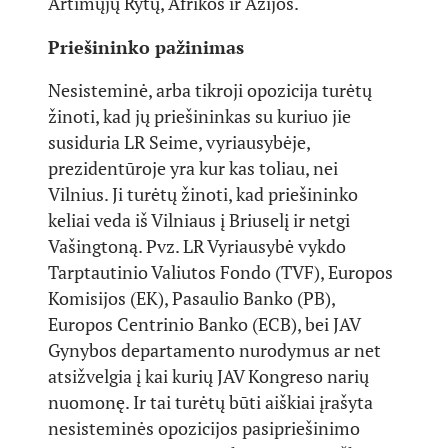
Artimųjų Rytų, Afrikos ir Azijos.
Priešininko pažinimas
Nesisteminė, arba tikroji opozicija turėtų
žinoti, kad jų priešininkas su kuriuo jie
susiduria LR Seime, vyriausybėje,
prezidentūroje yra kur kas toliau, nei
Vilnius. Ji turėtų žinoti, kad priešininko
keliai veda iš Vilniaus į Briuselį ir netgi
Vašingtoną. Pvz. LR Vyriausybė vykdo
Tarptautinio Valiutos Fondo (TVF), Europos
Komisijos (EK), Pasaulio Banko (PB),
Europos Centrinio Banko (ECB), bei JAV
Gynybos departamento nurodymus ar net
atsižvelgia į kai kurių JAV Kongreso narių
nuomonę. Ir tai turėtų būti aiškiai įrašyta
nesisteminės opozicijos pasipriešinimo