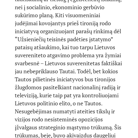
nei į socialinio, ekonominio gerbūvio
sukūrimo planą. Kiti visuomeniniai
judėjimai kovojantys prieš tironiją rodo
iniciatyvą organizuojant parašų rinkimą dėl
“Užsieniečių teisinės padėties įstatymo”
pataisų atšaukimo, kai tuo tarpu Lietuvos
suvereniteto atgavimo problema yra žymiai
svarbesnė – Lietuvos suverenitetas faktiškai
jau nebepriklauso Tautai. Todėl, bet kokios
Tautos pilietinės iniciatyvos bus tironijos
žlugdomos pasitelkiant nacionalinį radiją ir
televiziją, kurie taip pat yra kontroliuojami
Lietuvos politinio elito, o ne Tautos.
Nesugebėjimas numatyti ateities tikslų ir
vizijos rodo nesisteminės opozicijos
įžvalgaus strateginio mąstymo trūkumą. Šis
trūkumas, beje, buvo akivaizdus daugeliui