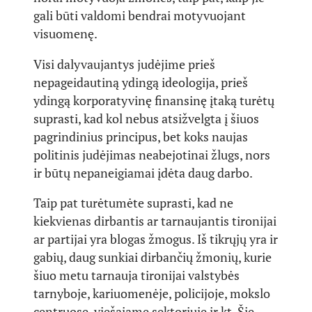
gali būti valdomi bendrai motyvuojant
visuomenę.
Visi dalyvaujantys judėjime prieš
nepageidautiną ydingą ideologija, prieš
ydingą korporatyvinę finansinę įtaką turėtų
suprasti, kad kol nebus atsižvelgta į šiuos
pagrindinius principus, bet koks naujas
politinis judėjimas neabejotinai žlugs, nors
ir būtų nepaneigiamai įdėta daug darbo.
Taip pat turėtumėte suprasti, kad ne
kiekvienas dirbantis ar tarnaujantis tironijai
ar partijai yra blogas žmogus. Iš tikrųjų yra ir
gabių, daug sunkiai dirbančių žmonių, kurie
šiuo metu tarnauja tironijai valstybės
tarnyboje, kariuomenėje, policijoje, mokslo
centruose, viešajame sektoriuje ir kt. Šie