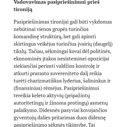
Vadovavimas pasipriešinimui prieš
tironiją
Pasipriešinimas tironijai gali būti vykdomas
nebūtinai vienos grupės turinčios
komandinę struktūrą, bet gali apimti
skirtingus veikėjus turinčius įvairių (daugelį)
tikslų. Tačiau, sėkmingai kovai dėl politinės,
ekonominės įtakos nesisteminei opozicijai
siekiančiai perimti valdžios kontrolę ir
atkurti prarasto suvereniteto dalį reikia
turėti charizmatiškus lyderius, šalininkus ir
(finansinius) rėmėjus. Pasipriešinimui
tereikia keleto aktyvių (pripažintų
autoritetingų ir žinoma protingų) asmenų
palaikymo. Didesnės pasyviai kovojančios
gyventojų dalies pritarimas duos didesnę
pasipriešinimo sėkmės tikimybę. Tai