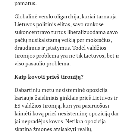
pamatus.
Globalinė verslo oligarchija, kuriai tarnauja
Lietuvos politinis elitas, savo rankose
sukoncentravo turtus liberalizuodama savo
pačių nusikalstamą veiklą per mokesčius,
draudimus ir įstatymus. Todėl valdžios
tironijos problema yra ne tik Lietuvos, bet ir
viso pasaulio problema.
Kaip kovoti prieš tironiją?
Dabartiniu metu nesisteminė opozicija
kariauja žaisliniais ginklais prieš Lietuvos ir
ES valdžios tironiją, kuri yra pasiruošusi
laimėti kovą prieš nesisteminę opoziciją dar
jai nepradėjus kovos. Netikra opozicija
skatina žmones atsisakyti realių,