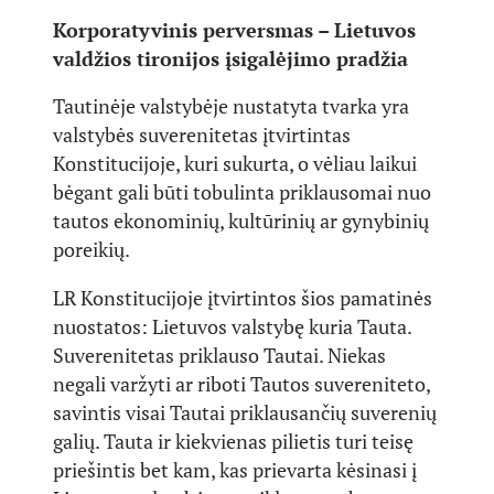
Korporatyvinis perversmas – Lietuvos
valdžios tironijos įsigalėjimo pradžia
Tautinėje valstybėje nustatyta tvarka yra
valstybės suverenitetas įtvirtintas
Konstitucijoje, kuri sukurta, o vėliau laikui
bėgant gali būti tobulinta priklausomai nuo
tautos ekonominių, kultūrinių ar gynybinių
poreikių.
LR Konstitucijoje įtvirtintos šios pamatinės
nuostatos: Lietuvos valstybę kuria Tauta.
Suverenitetas priklauso Tautai. Niekas
negali varžyti ar riboti Tautos suvereniteto,
savintis visai Tautai priklausančių suverenių
galių. Tauta ir kiekvienas pilietis turi teisę
priešintis bet kam, kas prievarta kėsinasi į