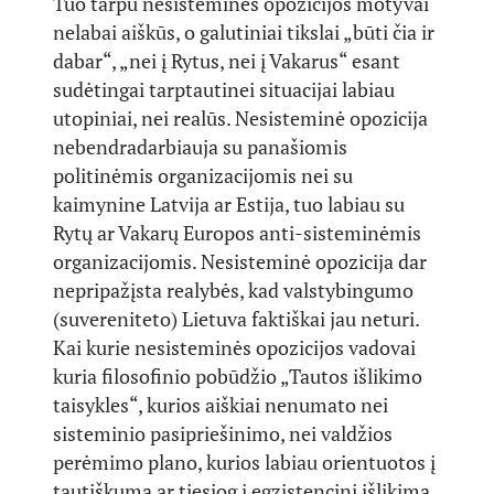
Tuo tarpu nesisteminės opozicijos motyvai
nelabai aiškūs, o galutiniai tikslai „būti čia ir
dabar“, „nei į Rytus, nei į Vakarus“ esant
sudėtingai tarptautinei situacijai labiau
utopiniai, nei realūs. Nesisteminė opozicija
nebendradarbiauja su panašiomis
politinėmis organizacijomis nei su
kaimynine Latvija ar Estija, tuo labiau su
Rytų ar Vakarų Europos anti-sisteminėmis
organizacijomis. Nesisteminė opozicija dar
nepripažįsta realybės, kad valstybingumo
(suvereniteto) Lietuva faktiškai jau neturi.
Kai kurie nesisteminės opozicijos vadovai
kuria filosofinio pobūdžio „Tautos išlikimo
taisykles“, kurios aiškiai nenumato nei
sisteminio pasipriešinimo, nei valdžios
perėmimo plano, kurios labiau orientuotos į
tautiškumą ar tiesiog į egzistencinį išlikimą,