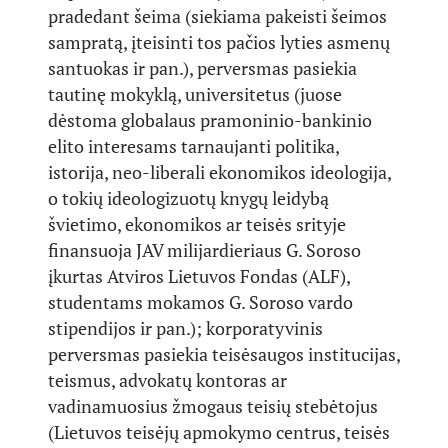
pradedant šeima (siekiama pakeisti šeimos
sampratą, įteisinti tos pačios lyties asmenų
santuokas ir pan.), perversmas pasiekia
tautinę mokyklą, universitetus (juose
dėstoma globalaus pramoninio-bankinio
elito interesams tarnaujanti politika,
istorija, neo-liberali ekonomikos ideologija,
o tokių ideologizuotų knygų leidybą
švietimo, ekonomikos ar teisės srityje
finansuoja JAV milijardieriaus G. Soroso
įkurtas Atviros Lietuvos Fondas (ALF),
studentams mokamos G. Soroso vardo
stipendijos ir pan.); korporatyvinis
perversmas pasiekia teisėsaugos institucijas,
teismus, advokatų kontoras ar
vadinamuosius žmogaus teisių stebėtojus
(Lietuvos teisėjų apmokymo centrus, teisės