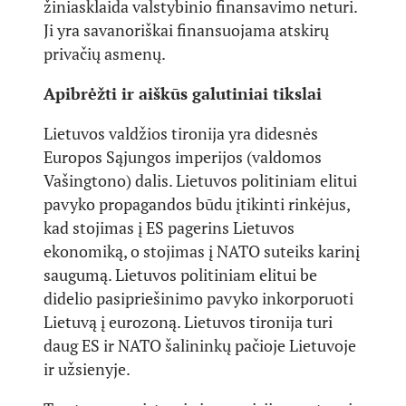
žiniasklaida valstybinio finansavimo neturi.
Ji yra savanoriškai finansuojama atskirų
privačių asmenų.
Apibrėžti ir aiškūs galutiniai tikslai
Lietuvos valdžios tironija yra didesnės
Europos Sąjungos imperijos (valdomos
Vašingtono) dalis. Lietuvos politiniam elitui
pavyko propagandos būdu įtikinti rinkėjus,
kad stojimas į ES pagerins Lietuvos
ekonomiką, o stojimas į NATO suteiks karinį
saugumą. Lietuvos politiniam elitui be
didelio pasipriešinimo pavyko inkorporuoti
Lietuvą į eurozoną. Lietuvos tironija turi
daug ES ir NATO šalininkų pačioje Lietuvoje
ir užsienyje.