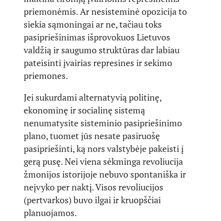
priemonėmis. Ar nesisteminė opozicija to
siekia sąmoningai ar ne, tačiau toks
pasipriešinimas išprovokuos Lietuvos
valdžią ir saugumo struktūras dar labiau
pateisinti įvairias represines ir sekimo
priemones.
Jei sukurdami alternatyvią politinę,
ekonominę ir socialinę sistemą
nenumatysite sisteminio pasipriešinimo
plano, tuomet jūs nesate pasiruošę
pasipriešinti, ką nors valstybėje pakeisti į
gerą pusę. Nei viena sėkminga revoliucija
žmonijos istorijoje nebuvo spontaniška ir
neįvyko per naktį. Visos revoliucijos
(pertvarkos) buvo ilgai ir kruopščiai
planuojamos.