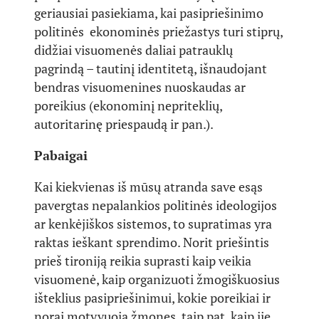
geriausiai pasiekiama, kai pasipriešinimo
politinės ekonominės priežastys turi stiprų,
didžiai visuomenės daliai patrauklų
pagrindą – tautinį identitetą, išnaudojant
bendras visuomenines nuoskaudas ar
poreikius (ekonominį nepriteklių,
autoritarinę priespaudą ir pan.).
Pabaigai
Kai kiekvienas iš mūsų atranda save esąs
pavergtas nepalankios politinės ideologijos
ar kenkėjiškos sistemos, to supratimas yra
raktas ieškant sprendimo. Norit priešintis
prieš tironiją reikia suprasti kaip veikia
visuomenė, kaip organizuoti žmogiškuosius
išteklius pasipriešinimui, kokie poreikiai ir
norai motyvuoja žmones, taip pat, kaip jie