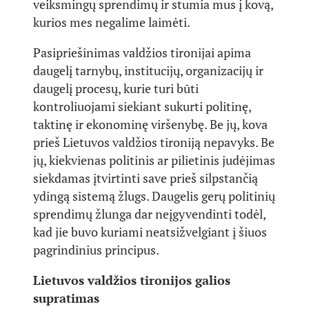
veiksmingų sprendimų ir stumia mus į kovą,
kurios mes negalime laimėti.
Pasipriešinimas valdžios tironijai apima
daugelį tarnybų, institucijų, organizacijų ir
daugelį procesų, kurie turi būti
kontroliuojami siekiant sukurti politinę,
taktinę ir ekonominę viršenybę. Be jų, kova
prieš Lietuvos valdžios tironiją nepavyks. Be
jų, kiekvienas politinis ar pilietinis judėjimas
siekdamas įtvirtinti save prieš silpstančią
ydingą sistemą žlugs. Daugelis gerų politinių
sprendimų žlunga dar neįgyvendinti todėl,
kad jie buvo kuriami neatsižvelgiant į šiuos
pagrindinius principus.
Lietuvos valdžios tironijos galios
supratimas