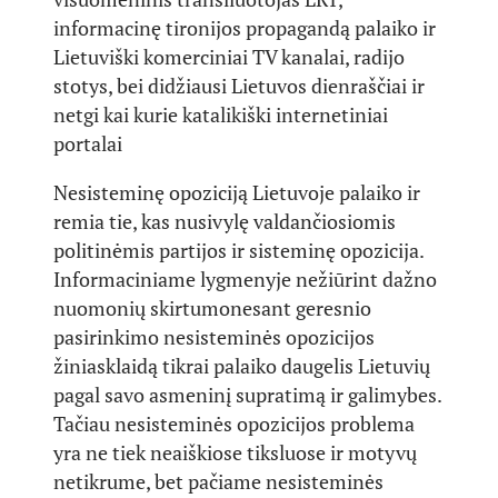
informacinę tironijos propagandą palaiko ir
Lietuviški komerciniai TV kanalai, radijo
stotys, bei didžiausi Lietuvos dienraščiai ir
netgi kai kurie katalikiški internetiniai
portalai
Nesisteminę opoziciją Lietuvoje palaiko ir
remia tie, kas nusivylę valdančiosiomis
politinėmis partijos ir sisteminę opozicija.
Informaciniame lygmenyje nežiūrint dažno
nuomonių skirtumonesant geresnio
pasirinkimo nesisteminės opozicijos
žiniasklaidą tikrai palaiko daugelis Lietuvių
pagal savo asmeninį supratimą ir galimybes.
Tačiau nesisteminės opozicijos problema
yra ne tiek neaiškiose tiksluose ir motyvų
netikrume, bet pačiame nesisteminės