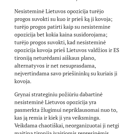
Nesisteminė Lietuvos opozicija turėjo
progos suvokti su kuo ir prieš ką ji kovoja;
turėjo progos patirti kaip su nesistemine
opozicija bet kokia kaina susidorojama;
turėjo progos suvokti, kad nesisteminė
opozicija kovoja prieš Lietuvos valdžios ir ES
tironiją neturėdami aiškaus plano,
alternatyvos ir net nesuprasdama,
neįvertindama savo priešininkų su kuriais ji
kovoja.
Grynai strateginiu požiūriu dabartinė
nesisteminė Lietuvos opozicija yra
pasmerkta žlugimui nepriklausomai nuo to,
kas ją remia ir kiek ji yra veiksminga.
Veikdama chaotiškai, neorganizuotai ji netgi
maitina tironiją įvairiomis represinėmis