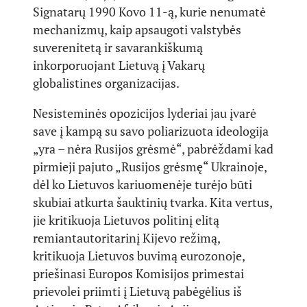
Signatarų 1990 Kovo 11-ą, kurie nenumatė
mechanizmų, kaip apsaugoti valstybės
suverenitetą ir savarankiškumą
inkorporuojant Lietuvą į Vakarų
globalistines organizacijas.
Nesisteminės opozicijos lyderiai jau įvarė
save į kampą su savo poliarizuota ideologija
„yra – nėra Rusijos grėsmė“, pabrėždami kad
pirmieji pajuto „Rusijos grėsmę“ Ukrainoje,
dėl ko Lietuvos kariuomenėje turėjo būti
skubiai atkurta šauktinių tvarka. Kita vertus,
jie kritikuoja Lietuvos politinį elitą
remiantautoritarinį Kijevo režimą,
kritikuoja Lietuvos buvimą eurozonoje,
priešinasi Europos Komisijos primestai
prievolei priimti į Lietuvą pabėgėlius iš