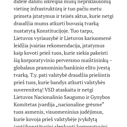
didele dalimi iškreipia mūsų nepriklausomą
vietinę infrastruktūrą ir tuo pačiu metu
primeta įstatymus ir teisės aktus, kurie netgi
draudžia mums atkurti buvusią tvarką
nustatytą Konstitucijoje. Tuo tarpu,
Lietuvos vyriausybė ir Lietuvos kariuomenė
leidžia įvairias rekomendacija, įstatymus
kaip kovoti prieš tuos, kurie siekia pakeisti
šią korporatyvinio perversmo maištininkų –
globalaus pramoninio/bankinio elito įvestą
tvarką. T.y. pati valstybė draudžia priešintis
prieš tuos, kurie bandys atkurti valstybės
suverenitetą! VSD ataskaita ir netgi
Lietuvos Nacionalinio Saugumo ir Gynybos
Komitetas įvardija „nacionaline grėsme“
tuos asmenis, visuomeninius judėjimus,
kurie kovoja prieš valstybėje įvykdytą
(anti)konstitucinį slenkantį korporatyvinį