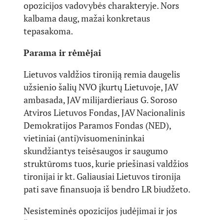
opozicijos vadovybės charakteryje. Nors
kalbama daug, mažai konkretaus
tepasakoma.
Parama ir rėmėjai
Lietuvos valdžios tironiją remia daugelis
užsienio šalių NVO įkurtų Lietuvoje, JAV
ambasada, JAV milijardieriaus G. Soroso
Atviros Lietuvos Fondas, JAV Nacionalinis
Demokratijos Paramos Fondas (NED),
vietiniai (anti)visuomenininkai
skundžiantys teisėsaugos ir saugumo
struktūroms tuos, kurie priešinasi valdžios
tironijai ir kt. Galiausiai Lietuvos tironija
pati save finansuoja iš bendro LR biudžeto.
Nesisteminės opozicijos judėjimai ir jos