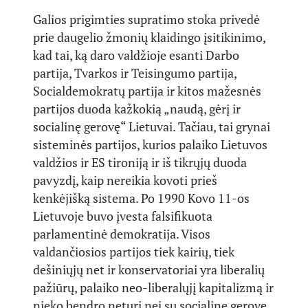
Galios prigimties supratimo stoka privedė
prie daugelio žmonių klaidingo įsitikinimo,
kad tai, ką daro valdžioje esanti Darbo
partija, Tvarkos ir Teisingumo partija,
Socialdemokratų partija ir kitos mažesnės
partijos duoda kažkokią „naudą, gėrį ir
socialinę gerovę“ Lietuvai. Tačiau, tai grynai
sisteminės partijos, kurios palaiko Lietuvos
valdžios ir ES tironiją ir iš tikrųjų duoda
pavyzdį, kaip nereikia kovoti prieš
kenkėjišką sistema. Po 1990 Kovo 11-os
Lietuvoje buvo įvesta falsifikuota
parlamentinė demokratija. Visos
valdančiosios partijos tiek kairių, tiek
dešiniųjų net ir konservatoriai yra liberalių
pažiūrų, palaiko neo-liberalųjį kapitalizmą ir
nieko bendro neturi nei su socialine gerove,