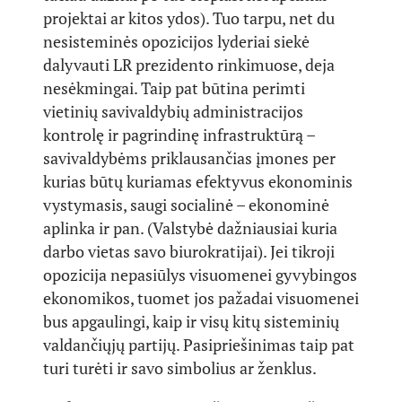
projektai ar kitos ydos). Tuo tarpu, net du
nesisteminės opozicijos lyderiai siekė
dalyvauti LR prezidento rinkimuose, deja
nesėkmingai. Taip pat būtina perimti
vietinių savivaldybių administracijos
kontrolę ir pagrindinę infrastruktūrą –
savivaldybėms priklausančias įmones per
kurias būtų kuriamas efektyvus ekonominis
vystymasis, saugi socialinė – ekonominė
aplinka ir pan. (Valstybė dažniausiai kuria
darbo vietas savo biurokratijai). Jei tikroji
opozicija nepasiūlys visuomenei gyvybingos
ekonomikos, tuomet jos pažadai visuomenei
bus apgaulingi, kaip ir visų kitų sisteminių
valdančiųjų partijų. Pasipriešinimas taip pat
turi turėti ir savo simbolius ar ženklus.