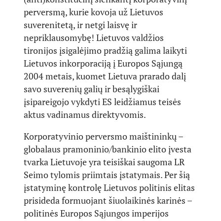
perversmą, kurie kovoja už Lietuvos
suverenitetą, ir netgi laisvę ir
nepriklausomybę! Lietuvos valdžios
tironijos įsigalėjimo pradžią galima laikyti
Lietuvos inkorporaciją į Europos Sąjungą
2004 metais, kuomet Lietuva prarado dalį
savo suverenių galių ir besąlygiškai
įsipareigojo vykdyti ES leidžiamus teisės
aktus vadinamus direktyvomis.
Korporatyvinio perversmo maištininkų –
globalaus pramoninio/bankinio elito įvesta
tvarka Lietuvoje yra teisiškai saugoma LR
Seimo tylomis priimtais įstatymais. Per šią
įstatyminę kontrolę Lietuvos politinis elitas
prisideda formuojant šiuolaikinės karinės –
politinės Europos Sąjungos imperijos