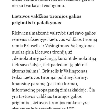
nei su tvarka ar teisingumu.
Lietuvos valdžios tironijos galios
prigimtis ir palaikymas
Kiekviena mažesnė valstybė turi savo galios
rėmėjus užsienyje. Lietuvos valdžios tironiją
remia Briuselis ir Vašingtonas. Vašingtonas
nuolat giria Lietuvos tironiją už
„demokratinę pažangą, kuriant demokratiją
tiek savo šalyje, tiek padedant ją plėtoti
kitoms šalims“. Briuselis ir Vašingtonas
teikia Lietuvos tironijai politinę, karinę,
finansinę paramą (paskolų forma),
informacinę propagandą žiniasklaidoje. Čia
yra Lietuvos valdžios tironijos galios
prigimtis. Lietuvos tironijos rankose yra
visuomeninis transliuotojas LRT,