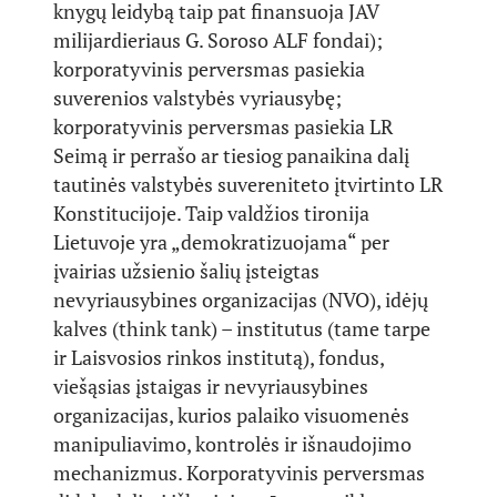
knygų leidybą taip pat finansuoja JAV
milijardieriaus G. Soroso ALF fondai);
korporatyvinis perversmas pasiekia
suverenios valstybės vyriausybę;
korporatyvinis perversmas pasiekia LR
Seimą ir perrašo ar tiesiog panaikina dalį
tautinės valstybės suvereniteto įtvirtinto LR
Konstitucijoje. Taip valdžios tironija
Lietuvoje yra „demokratizuojama“ per
įvairias užsienio šalių įsteigtas
nevyriausybines organizacijas (NVO), idėjų
kalves (think tank) – institutus (tame tarpe
ir Laisvosios rinkos institutą), fondus,
viešąsias įstaigas ir nevyriausybines
organizacijas, kurios palaiko visuomenės
manipuliavimo, kontrolės ir išnaudojimo
mechanizmus. Korporatyvinis perversmas