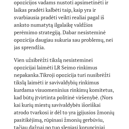
opozicijos vadams nustoti apsimetinėti ir
laikas pradėti kalbėti taip, kaip yra ir
svarbiausia pradėti veikti realiai pagal iš
anksto numatytą ilgalaikę valdžios
perėmimo strategiją. Dabar nesisteminė
opozicija daugiau sukuria sau problemų, nei
jas sprendžia.
Vien užsibrėžti tikslą nesisteminei
opozicijai laimėti LR Seimo rinkimus
nepakanka.Tikroji opozicija turi nusibrėžti
tikslą laimėti ir savivaldybių rinkimus
kurdama visuomeninius rinkimų komitetus,
kad būtų įtvirtinta politinė viršenybė. (Nors
kai kurių miestų savivaldybės išoriškai
atrodo tvarkosi ir dėl to yra įgijusios žmonių
pasitikėjimą, rūpinasi žmonių gerbūviu,
tačiau dažnai po tuo slepiasi korupciniai