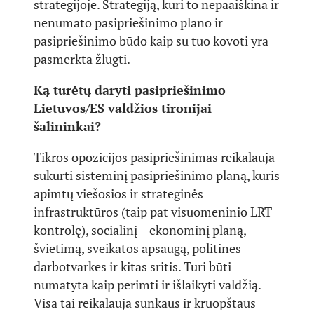
strategijoje. Strategiją, kuri to nepaaiškina ir
nenumato pasipriešinimo plano ir
pasipriešinimo būdo kaip su tuo kovoti yra
pasmerkta žlugti.
Ką turėtų daryti pasipriešinimo
Lietuvos/ES valdžios tironijai
šalininkai?
Tikros opozicijos pasipriešinimas reikalauja
sukurti sisteminį pasipriešinimo planą, kuris
apimtų viešosios ir strateginės
infrastruktūros (taip pat visuomeninio LRT
kontrolę), socialinį – ekonominį planą,
švietimą, sveikatos apsaugą, politines
darbotvarkes ir kitas sritis. Turi būti
numatyta kaip perimti ir išlaikyti valdžią.
Visa tai reikalauja sunkaus ir kruopštaus