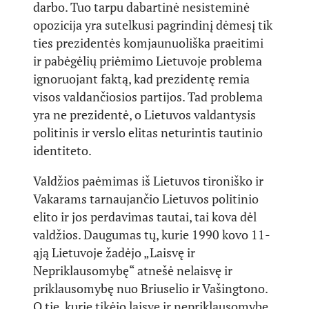
darbo. Tuo tarpu dabartinė nesisteminė
opozicija yra sutelkusi pagrindinį dėmesį tik
ties prezidentės komjaunuoliška praeitimi
ir pabėgėlių priėmimo Lietuvoje problema
ignoruojant faktą, kad prezidentę remia
visos valdančiosios partijos. Tad problema
yra ne prezidentė, o Lietuvos valdantysis
politinis ir verslo elitas neturintis tautinio
identiteto.
Valdžios paėmimas iš Lietuvos tironiško ir
Vakarams tarnaujančio Lietuvos politinio
elito ir jos perdavimas tautai, tai kova dėl
valdžios. Daugumas tų, kurie 1990 kovo 11-
ąją Lietuvoje žadėjo „Laisvę ir
Nepriklausomybę“ atnešė nelaisvę ir
priklausomybę nuo Briuselio ir Vašingtono.
O tie, kurie tikėjo laisve ir nepriklausomybe,