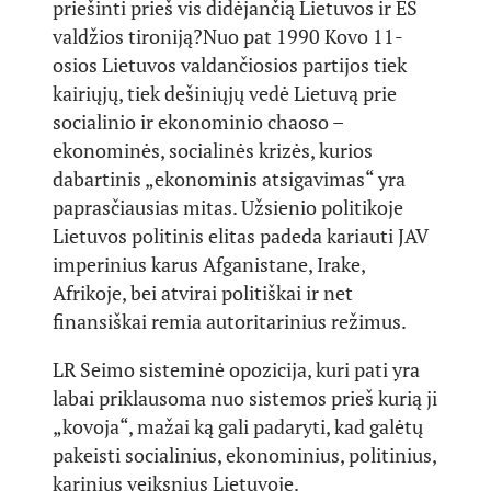
priešinti prieš vis didėjančią Lietuvos ir ES
valdžios tironiją?
Nuo pat 1990 Kovo 11-
osios Lietuvos valdančiosios partijos tiek
kairiųjų, tiek dešiniųjų vedė Lietuvą prie
socialinio ir ekonominio chaoso –
ekonominės, socialinės krizės, kurios
dabartinis „ekonominis atsigavimas“ yra
paprasčiausias mitas. Užsienio politikoje
Lietuvos politinis elitas padeda kariauti JAV
imperinius karus Afganistane, Irake,
Afrikoje, bei atvirai politiškai ir net
finansiškai remia autoritarinius režimus.
LR Seimo sisteminė opozicija, kuri pati yra
labai priklausoma nuo sistemos prieš kurią ji
„kovoja“, mažai ką gali padaryti, kad galėtų
pakeisti socialinius, ekonominius, politinius,
karinius veiksnius Lietuvoje.