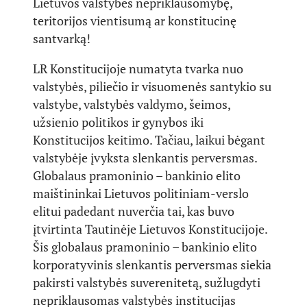
Lietuvos valstybės nepriklausomybę,
teritorijos vientisumą ar konstitucinę
santvarką!
LR Konstitucijoje numatyta tvarka nuo
valstybės, piliečio ir visuomenės santykio su
valstybe, valstybės valdymo, šeimos,
užsienio politikos ir gynybos iki
Konstitucijos keitimo. Tačiau, laikui bėgant
valstybėje įvyksta slenkantis perversmas.
Globalaus pramoninio – bankinio elito
maištininkai Lietuvos politiniam-verslo
elitui padedant nuverčia tai, kas buvo
įtvirtinta Tautinėje Lietuvos Konstitucijoje.
Šis globalaus pramoninio – bankinio elito
korporatyvinis slenkantis perversmas siekia
pakirsti valstybės suverenitetą, sužlugdyti
nepriklausomas valstybės institucijas