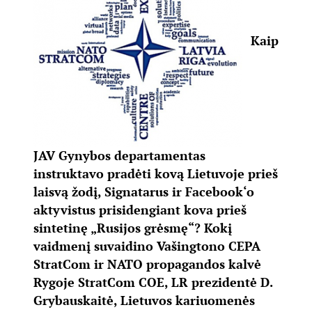
Kaip
JAV Gynybos departamentas
instruktavo pradėti kovą Lietuvoje prieš
laisvą žodį, Signatarus ir Facebook‘o
aktyvistus prisidengiant kova prieš
sintetinę „Rusijos grėsmę“? Kokį
vaidmenį suvaidino Vašingtono CEPA
StratCom ir NATO propagandos kalvė
Rygoje StratCom COE, LR prezidentė D.
Grybauskaitė, Lietuvos kariuomenės