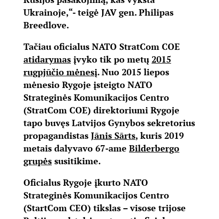
Ukrainoje,“- teigė JAV gen. Philipas
Breedlove.
Tačiau oficialus NATO StratCom COE
atidarymas
įvyko tik po metų
2015
rugpjūčio mėnesį
. Nuo 2015 liepos
mėnesio Rygoje įsteigto NATO
Strateginės Komunikacijos Centro
(StratCom COE) direktoriumi Rygoje
tapo buvęs Latvijos Gynybos sekretorius
propagandistas
Jānis Sārts
, kuris 2019
metais dalyvavo 67-ame
Bilderbergo
grupės
susitikime.
Oficialus Rygoje įkurto NATO
Strateginės Komunikacijos Centro
(StartCom CEO) tikslas – visose trijose