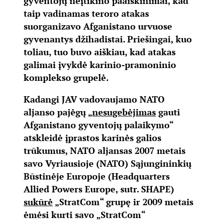
gyventojų neįtikino paaiškinimai, kad
taip vadinamas teroro atakas
suorganizavo Afganistano urvuose
gyvenantys džihadistai. Priešingai, kuo
toliau, tuo buvo aiškiau, kad atakas
galimai įvykdė karinio-pramoninio
komplekso grupelė.
Kadangi JAV vadovaujamo NATO
aljanso pajėgų „
nesugebėjimas
gauti
Afganistano gyventojų palaikymo“
atskleidė įprastos karinės galios
trūkumus, NATO aljansas 2007 metais
savo Vyriausioje (NATO) Sąjungininkių
Būstinėje Europoje (
Headquarters
Allied Powers Europe
, sutr. SHAPE)
sukūrė
„StratCom“ grupę ir 2009 metais
ėmėsi kurti savo „StratCom“