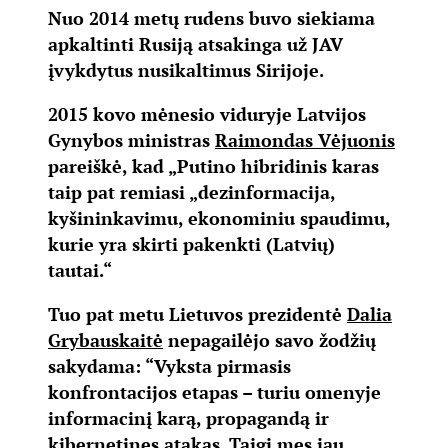
Nuo 2014 metų rudens buvo siekiama
apkaltinti Rusiją atsakinga už JAV
įvykdytus nusikaltimus Sirijoje.
2015 kovo mėnesio viduryje Latvijos
Gynybos ministras
Raimondas Vėjuonis
pareiškė, kad „Putino hibridinis karas
taip pat remiasi „dezinformacija,
kyšininkavimu, ekonominiu spaudimu,
kurie yra skirti pakenkti (Latvių)
tautai.“
Tuo pat metu Lietuvos prezidentė
Dalia
Grybauskaitė
nepagailėjo savo žodžių
sakydama: “Vyksta pirmasis
konfrontacijos etapas – turiu omenyje
informacinį karą, propagandą ir
kibernetines atakas. Taigi mes jau