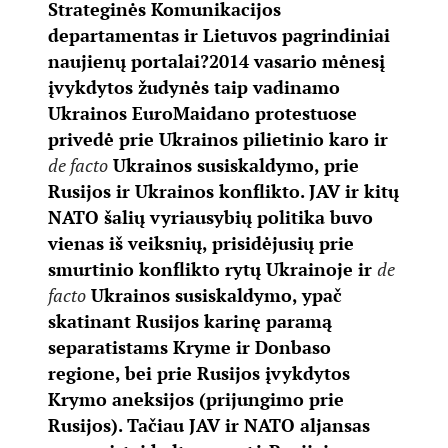
Strateginės Komunikacijos
departamentas ir Lietuvos pagrindiniai
naujienų portalai?
2014 vasario mėnesį
įvykdytos žudynės taip vadinamo
Ukrainos EuroMaidano protestuose
privedė prie Ukrainos pilietinio karo ir
de facto
Ukrainos susiskaldymo, prie
Rusijos ir Ukrainos konflikto. JAV ir kitų
NATO šalių vyriausybių politika buvo
vienas iš veiksnių, prisidėjusių prie
smurtinio konflikto rytų Ukrainoje ir
de
facto
Ukrainos susiskaldymo, ypač
skatinant Rusijos karinę paramą
separatistams Kryme ir Donbaso
regione, bei prie Rusijos įvykdytos
Krymo aneksijos (prijungimo prie
Rusijos). Tačiau JAV ir NATO aljansas