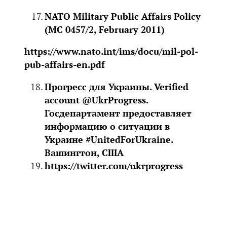
NATO Military Public Affairs Policy
(MC 0457/2, February 2011)
https://www.nato.int/ims/docu/mil-pol-
pub-affairs-en.pdf
Прогресс для Украины. Verified
account @UkrProgress.
Госдепартамент предоставляет
информацию о ситуации в
Украине #UnitedForUkraine.
Вашингтон, США
https://twitter.com/ukrprogress