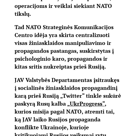
operacijoms ir veiklai siekiant NATO
tikslų.
Tad NATO Strateginės Komunikacijos
Centro idėja yra skirta centralizuoti
visas žiniasklaidos manipuliavimo ir
propagandos pastangas, suskirstytas į
psichologinio karo, propagandos ir
kitas sritis nukreiptas prieš Rusiją.
JAV Valstybės Departamentas įsitraukęs
į socialinės žiniasklaidos propagandinį
karą prieš Rusiją „Twitter“ tinkle sukūrė
paskyrą Rusų kalba
„UkrProgress“
,
kurios misija pagal NATO, atremti tai,
ką JAV laiko Rusijos propaganda
konflikte Ukrainoje, kurioje
kritikuojami Rusijos veiksmai rytų