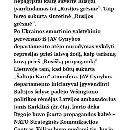
nepagrįstai kaltę suvertė Rusijai
įvardindamas tai „Rusijos grėsme“. Taip
buvo sukurta sintetinė „Rusijos
grėsmė“.
Po Ukrainos smurtinio valstybinio
perversmo iš JAV Gynybos
departamento atėjo nurodymas vykdyti
represijas prieš laisvą žodį, kaip tariamą
kovą prieš „Rusišką propagandą”
Lietuvoje tam, kad būtų sukurta
„Šaltojo Karo” atmosfera. JAV Gynybos
departamento iniciatyvai įgyvendinti
Baltijos šalyse padėjo Vašingtono
politikos rėmėjas Latvijos ambasadorius
Janis Karklinš
(žr.
čia
), kurio dėka
Rygoje buvo įkurta propagandos kalvė –
NATO Strateginės Komunikacijos
Centras. Vėliau buvo puolami tie, kurie