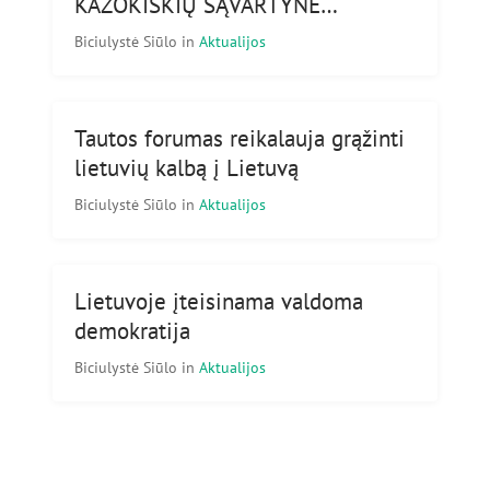
KAZOKIŠKIŲ SĄVARTYNE…
Biciulystė Siūlo
in
Aktualijos
Tautos forumas reikalauja grąžinti
lietuvių kalbą į Lietuvą
Biciulystė Siūlo
in
Aktualijos
Lietuvoje įteisinama valdoma
demokratija
Biciulystė Siūlo
in
Aktualijos