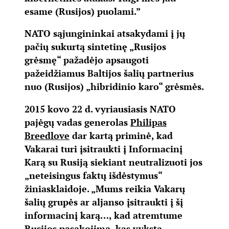
esame (Rusijos) puolami.”
NATO sąjungininkai atsakydami į jų
pačių sukurtą sintetinę „Rusijos
grėsmę“ pažadėjo apsaugoti
pažeidžiamus Baltijos šalių partnerius
nuo (Rusijos) „hibridinio karo“ grėsmės.
2015 kovo 22 d. vyriausiasis NATO
pajėgų vadas generolas
Philipas
Breedlove
dar kartą priminė, kad
Vakarai turi įsitraukti į Informacinį
Karą su Rusiją siekiant neutralizuoti jos
„neteisingus faktų išdėstymus“
žiniasklaidoje. „Mums reikia Vakarų
šalių grupės ar aljanso įsitraukti į šį
informacinį karą…, kad atremtume
Rusijos pasakojimą, kas vyksta