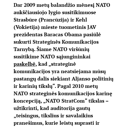
Dar 2009 metų balandžio mėnesį NATO
aukščiausiojo lygio susitikimuose
Strasbūre (Prancūzija) ir Kehl
(Vokietija) mieste tuometinis JAV
prezidentas Baracas Obama pasiūlė
sukurti
Strateginės Komunikacijos
Tarnybą
. Šiame NATO viršūnių
susitikime NATO sąjungininkai
paskelbė
, kad „strateginė
komunikacijos yra neatsiejama mūsų
pastangų dalis siekiant Aljanso politinių
ir karinių tikslų“. Pagal 2010 metų
NATO strateginės komunikacijos karinę
koncepciją, „NATO StratCom“ tikslas –
užtikrinti, kad auditorija gautų
„teisingus, tikslius ir savalaikius
pranešimus, kurie leistų suprasti ir