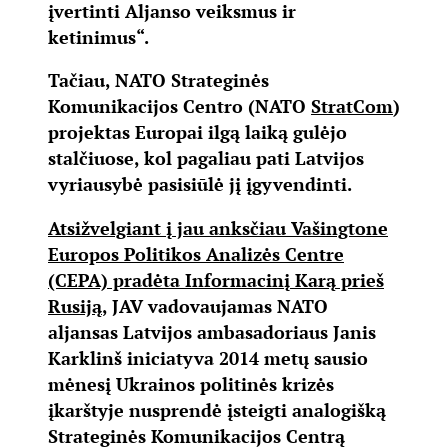
įvertinti Aljanso veiksmus ir
ketinimus“.
Tačiau, NATO Strateginės
Komunikacijos Centro (NATO
StratCom
)
projektas Europai ilgą laiką gulėjo
stalčiuose, kol pagaliau pati Latvijos
vyriausybė pasisiūlė jį įgyvendinti.
Atsižvelgiant į jau anksčiau Vašingtone
Europos Politikos Analizės Centre
(CEPA) pradėta Informacinį Karą prieš
Rusiją
, JAV vadovaujamas NATO
aljansas Latvijos ambasadoriaus Janis
Karklinš iniciatyva 2014 metų sausio
mėnesį Ukrainos politinės krizės
įkarštyje nusprendė įsteigti analogišką
Strateginės Komunikacijos Centrą