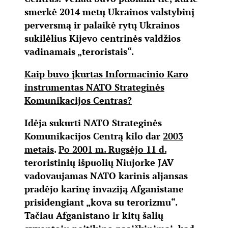
smerkė 2014 metų Ukrainos valstybinį
perversmą ir palaikė rytų Ukrainos
sukilėlius Kijevo centrinės valdžios
vadinamais „teroristais“.
Kaip buvo įkurtas Informacinio Karo
instrumentas NATO Strateginės
Komunikacijos Centras?
Idėja sukurti NATO Strateginės
Komunikacijos Centrą kilo dar
2003
metais
.
Po 2001 m. Rugsėjo 11 d.
teroristinių išpuolių Niujorke JAV
vadovaujamas NATO karinis aljansas
pradėjo karinę invaziją Afganistane
prisidengiant „kova su terorizmu“.
Tačiau Afganistano ir kitų šalių