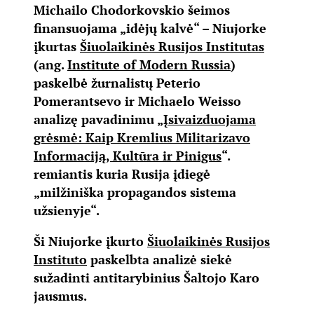
Michailo Chodorkovskio šeimos
finansuojama „idėjų kalvė“ – Niujorke
įkurtas
Šiuolaikinės Rusijos Institutas
(ang.
Institute of Modern Russia
)
paskelbė žurnalistų Peterio
Pomerantsevo ir Michaelo Weisso
analizę pavadinimu „
Įsivaizduojama
grėsmė: Kaip Kremlius Militarizavo
Informaciją, Kultūra ir Pinigus
“.
remiantis kuria Rusija įdiegė
„milžiniška propagandos sistema
užsienyje“.
Ši Niujorke įkurto
Šiuolaikinės Rusijos
Instituto
paskelbta analizė siekė
sužadinti antitarybinius Šaltojo Karo
jausmus.