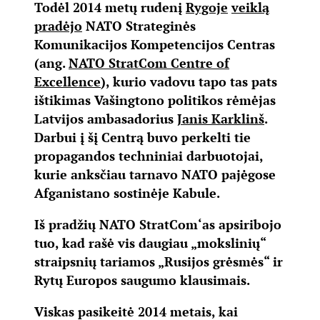
Todėl 2014 metų rudenį
Rygoje
veiklą
pradėjo
NATO Strateginės
Komunikacijos Kompetencijos Centras
(ang.
NATO StratCom Centre of
Excellence
), kurio vadovu tapo tas pats
ištikimas Vašingtono politikos rėmėjas
Latvijos ambasadorius
Janis Karklinš
.
Darbui į šį Centrą buvo perkelti tie
propagandos techniniai darbuotojai,
kurie anksčiau tarnavo NATO pajėgose
Afganistano sostinėje Kabule.
Iš pradžių NATO StratCom‘as apsiribojo
tuo, kad rašė vis daugiau „mokslinių“
straipsnių tariamos „Rusijos grėsmės“ ir
Rytų Europos saugumo klausimais.
Viskas pasikeitė 2014 metais, kai