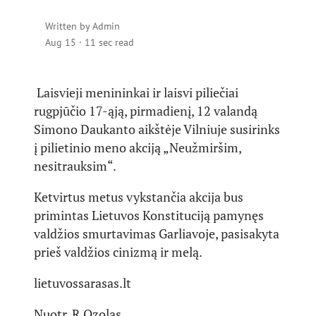
Written by
Admin
Aug 15
·
11 sec read
Laisvieji menininkai ir laisvi piliečiai
rugpjūčio 17-ąją, pirmadienį, 12 valandą
Simono Daukanto aikštėje Vilniuje susirinks
į pilietinio meno akciją „Neužmiršim,
nesitrauksim“.
Ketvirtus metus vykstančia akcija bus
primintas Lietuvos Konstituciją pamynęs
valdžios smurtavimas Garliavoje, pasisakyta
prieš valdžios cinizmą ir melą.
lietuvossarasas.lt
Nuotr. R.Ozolas