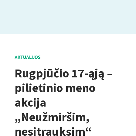
AKTUALIJOS
Rugpjūčio 17-ąją –
pilietinio meno
akcija
„Neužmiršim,
nesitrauksim“