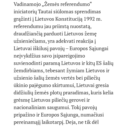
Vadinamojo „Žemės referendumo“
iniciatorių Tautai siūlomas sprendimas
grąžinti į Lietuvos Konstituciją 1992 m.
referendumu jau priimtą nuostatą,
draudžiančią parduoti Lietuvos žemę
užsieniečiams, yra adekvati reakcija į
Lietuvai iškilusį pavojų – Europos Sąjungai
neįvykdžius savo įsipareigojimo
suvienodinti paramą Lietuvos ir kitų ES šalių
žemdirbiams, tebesant žymiam Lietuvos ir
užsienio šalių žemės vertės bei piliečių
ūkinio pajėgumo skirtumui, Lietuvai gresia
didžiulių žemės plotų praradimas, kuris kelia
grėsmę Lietuvos piliečių gerovei ir
nacionaliniam saugumui. Tokį pavojų
pripažino ir Europos Sąjunga, numačiusi
pereinamąjį laikotarpį. Deja, ne tik dėl