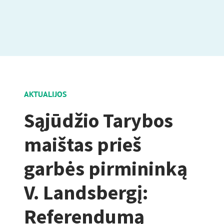
AKTUALIJOS
Sąjūdžio Tarybos
maištas prieš
garbės pirmininką
V. Landsbergį:
Referendumą