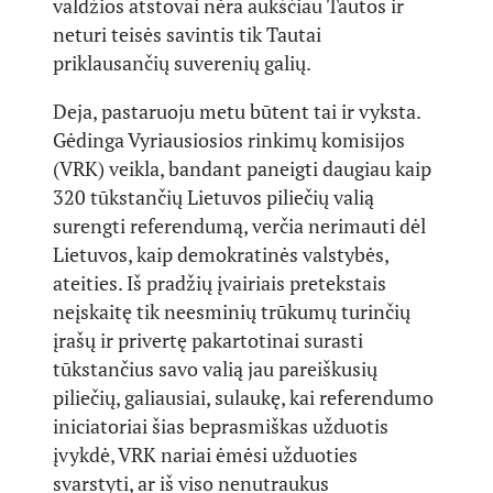
valdžios atstovai nėra aukščiau Tautos ir
neturi teisės savintis tik Tautai
priklausančių suverenių galių.
Deja, pastaruoju metu būtent tai ir vyksta.
Gėdinga Vyriausiosios rinkimų komisijos
(VRK) veikla, bandant paneigti daugiau kaip
320 tūkstančių Lietuvos piliečių valią
surengti referendumą, verčia nerimauti dėl
Lietuvos, kaip demokratinės valstybės,
ateities. Iš pradžių įvairiais pretekstais
neįskaitę tik neesminių trūkumų turinčių
įrašų ir privertę pakartotinai surasti
tūkstančius savo valią jau pareiškusių
piliečių, galiausiai, sulaukę, kai referendumo
iniciatoriai šias beprasmiškas užduotis
įvykdė, VRK nariai ėmėsi užduoties
svarstyti, ar iš viso nenutraukus