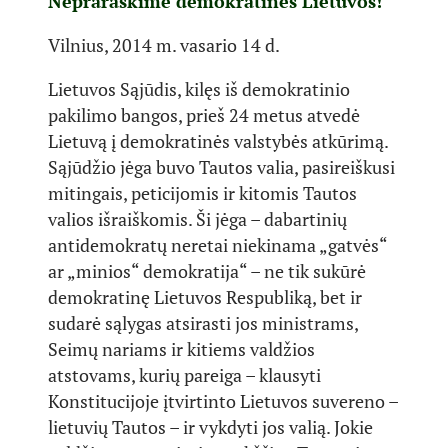
Nepraraskime demokratinės Lietuvos!
Vilnius, 2014 m. vasario 14 d.
Lietuvos Sąjūdis, kilęs iš demokratinio
pakilimo bangos, prieš 24 metus atvedė
Lietuvą į demokratinės valstybės atkūrimą.
Sąjūdžio jėga buvo Tautos valia, pasireiškusi
mitingais, peticijomis ir kitomis Tautos
valios išraiškomis. Ši jėga – dabartinių
antidemokratų neretai niekinama „gatvės“
ar „minios“ demokratija“ – ne tik sukūrė
demokratinę Lietuvos Respubliką, bet ir
sudarė sąlygas atsirasti jos ministrams,
Seimų nariams ir kitiems valdžios
atstovams, kurių pareiga – klausyti
Konstitucijoje įtvirtinto Lietuvos suvereno –
lietuvių Tautos – ir vykdyti jos valią. Jokie