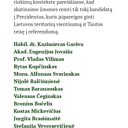
rinkimų kontekste pareiškiame, kad
skatinsime žmones remti tik tokį kandidatą
į Prezidentus, kuris įsipareigos ginti
Lietuvos teritorinį vientisumą ir Tautos
teisę į referendumą.
Habil. dr. Kazimieras Garšva
Akad. Eugenijus Jovaiša
Prof. Vladas Vilimas
Rytas Kupčinskas
Mons. Alfonsas Svarinskas
Nijolė Balčiūnienė
Tomas Baranauskas
Valensas Čeginskas
Bronius Bučelis
Kostas Mickevičius
Jurgita Brasiūnaitė
Stefanija Veversevičienė