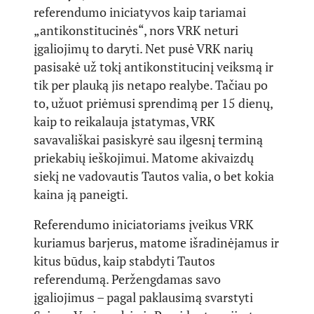
referendumo iniciatyvos kaip tariamai
„antikonstitucinės“, nors VRK neturi
įgaliojimų to daryti. Net pusė VRK narių
pasisakė už tokį antikonstitucinį veiksmą ir
tik per plauką jis netapo realybe. Tačiau po
to, užuot priėmusi sprendimą per 15 dienų,
kaip to reikalauja įstatymas, VRK
savavališkai pasiskyrė sau ilgesnį terminą
priekabių ieškojimui. Matome akivaizdų
siekį ne vadovautis Tautos valia, o bet kokia
kaina ją paneigti.
Referendumo iniciatoriams įveikus VRK
kuriamus barjerus, matome išradinėjamus ir
kitus būdus, kaip stabdyti Tautos
referendumą. Peržengdamas savo
įgaliojimus – pagal paklausimą svarstyti