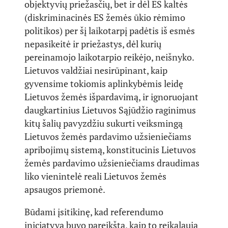
objektyvių priežasčių, bet ir dėl ES kaltės
(diskriminacinės ES žemės ūkio rėmimo
politikos) per šį laikotarpį padėtis iš esmės
nepasikeitė ir priežastys, dėl kurių
pereinamojo laikotarpio reikėjo, neišnyko.
Lietuvos valdžiai nesirūpinant, kaip
gyvensime tokiomis aplinkybėmis leidę
Lietuvos žemės išpardavimą, ir ignoruojant
daugkartinius Lietuvos Sąjūdžio raginimus
kitų šalių pavyzdžiu sukurti veiksmingą
Lietuvos žemės pardavimo užsieniečiams
apribojimų sistemą, konstitucinis Lietuvos
žemės pardavimo užsieniečiams draudimas
liko vienintelė reali Lietuvos žemės
apsaugos priemonė.
Būdami įsitikinę, kad referendumo
iniciatyva buvo pareikšta, kaip to reikalauja