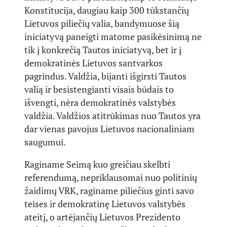
Konstitucija, daugiau kaip 300 tūkstančių
Lietuvos piliečių valia, bandymuose šią
iniciatyvą paneigti matome pasikėsinimą ne
tik į konkrečią Tautos iniciatyvą, bet ir į
demokratinės Lietuvos santvarkos
pagrindus. Valdžia, bijanti išgirsti Tautos
valią ir besistengianti visais būdais to
išvengti, nėra demokratinės valstybės
valdžia. Valdžios atitrūkimas nuo Tautos yra
dar vienas pavojus Lietuvos nacionaliniam
saugumui.
Raginame Seimą kuo greičiau skelbti
referendumą, nepriklausomai nuo politinių
žaidimų VRK, raginame piliečius ginti savo
teises ir demokratinę Lietuvos valstybės
ateitį, o artėjančių Lietuvos Prezidento