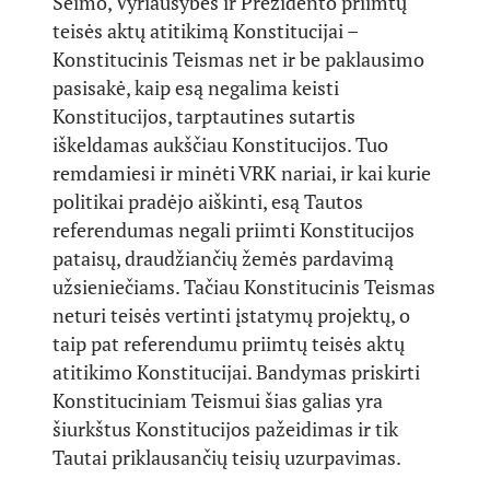
Seimo, Vyriausybės ir Prezidento priimtų
teisės aktų atitikimą Konstitucijai –
Konstitucinis Teismas net ir be paklausimo
pasisakė, kaip esą negalima keisti
Konstitucijos, tarptautines sutartis
iškeldamas aukščiau Konstitucijos. Tuo
remdamiesi ir minėti VRK nariai, ir kai kurie
politikai pradėjo aiškinti, esą Tautos
referendumas negali priimti Konstitucijos
pataisų, draudžiančių žemės pardavimą
užsieniečiams. Tačiau Konstitucinis Teismas
neturi teisės vertinti įstatymų projektų, o
taip pat referendumu priimtų teisės aktų
atitikimo Konstitucijai. Bandymas priskirti
Konstituciniam Teismui šias galias yra
šiurkštus Konstitucijos pažeidimas ir tik
Tautai priklausančių teisių uzurpavimas.