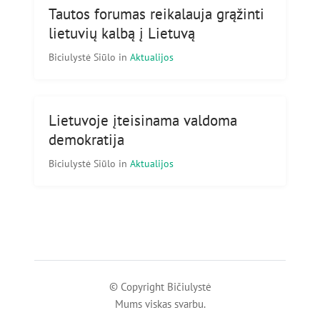
Tautos forumas reikalauja grąžinti
lietuvių kalbą į Lietuvą
Biciulystė Siūlo
in
Aktualijos
Lietuvoje įteisinama valdoma
demokratija
Biciulystė Siūlo
in
Aktualijos
© Copyright Bičiulystė
Mums viskas svarbu.