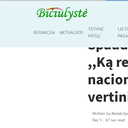
AKTUALIJOS
TĖVYNĖ
LIET
Share
REDAKCIJA
AKTUALIJOS
MŪSŲ
PASA
Spaud
,,Ką r
nacio
verti
Written by
Redakcija
Dec 5
·
47 sec read