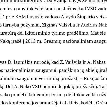
inimo dokumentas“. D
alyvauja buvęs Seimo nar
s miesto apylinkės teismui nustačius, kad VSD vad
OTD prie KAM buvusio vadovo Alvydo Šiupario veik
 tarnyba požymiai, Zigmas Vaišvila ir Audrius Naka
uratūrą dėl ikiteisminio tyrimo pradėjimo. Mat šie
A. Naką įrašė į 2015 m. Grėsmių nacionaliniam saug
as D. Jauniškis nurodė, kad Z. Vaišvila ir A. Nakas
s nacionaliniam saugumui, paaiškino jų abiejų įra
liniam saugumui vertinimą priežastį – Rusijos žin
vilą. Dėl A. Nako VSD nenurodė jokių priežasčių. Ta
sako pradėti ikiteisminį tyrimą dėl tokia veikla už
dos konferencijos pranešėjai atskleis, kodėl į Grė