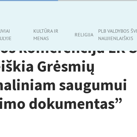
UVIAI
KULTŪRA IR
PLB VALDYBOS ŠV
RELIGIJA
ULYJE
MENAS
NAUJIENLAIŠKIS
os konferencija LR 
eiškia Grėsmių
naliniam saugumui
nimo dokumentas”