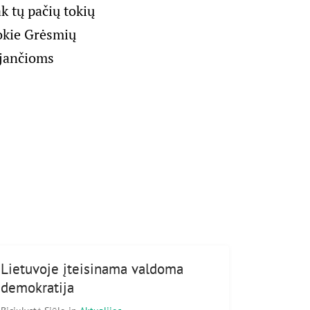
k tų pačių tokių
tokie Grėsmių
ojančioms
Lietuvoje įteisinama valdoma
demokratija