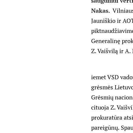
saugumui vert
Nakas
. Vilniau
Jauniškio ir A
piktnaudžiavimo
Generalinę prok
Z. Vaišvilą ir 
iemet VSD vadov
grėsmės Lietuvo
Grėsmių naciona
cituoja Z. Vaiš
prokuratūra atsi
pareigūnų. Spau