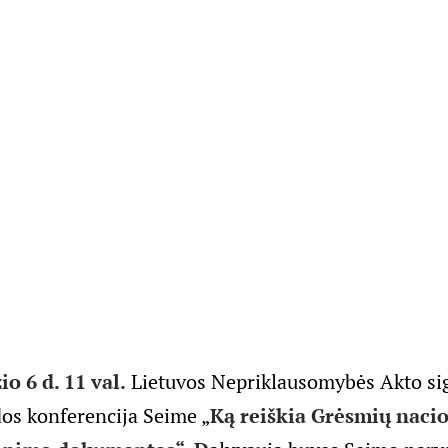
o 6 d. 11 val.
Lietuvos Nepriklausomybės Akto si
os konferencija Seime „
Ką reiškia Grėsmių naci