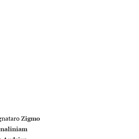
gnataro
Zigmo
onaliniam