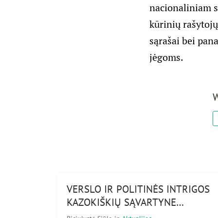
nacionaliniam sa
kūrinių rašytoj
sąrašai bei pan
jėgoms.
W
VERSLO IR POLITINĖS INTRIGOS
KAZOKIŠKIŲ SĄVARTYNE…