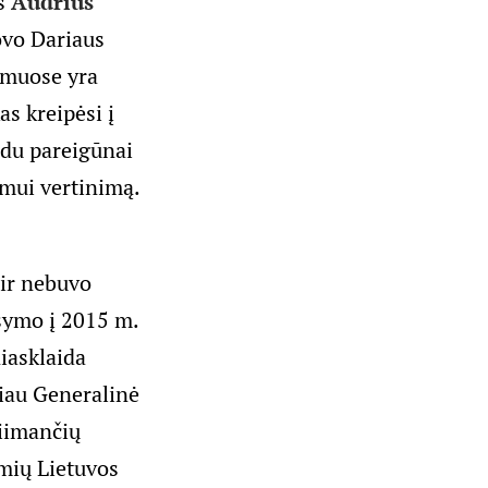
ys
Audrius
ovo Dariaus
smuose yra
s kreipėsi į
 du pareigūnai
umui vertinimą.
 ir nebuvo
šymo į 2015 m.
iasklaida
čiau Generalinė
siimančių
smių Lietuvos