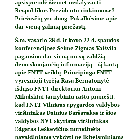
apsisprendė šiemet nedalyvauti
Respublikos Prezidento rinkimuose?
Priežasčių yra daug. Pakalbėsime apie
dar vieną galimą priežastį.
Š.m. vasario 28 d. ir kovo 22 d. spaudos
konferencijose Seime Zigmas Vaišvila
pagarsino dar vieną mūsų valdžią
demaskuojančią informaciją – šį kartą
apie FNTT veiklą. Principinga FNTT
vyresnioji tyrėja Rasa Bernatonytė
išdrįso FNTT direktoriui Antoni
Mikulskiui tarnybiniu raštu pranešti,
kad FNTT Vilniaus apygardos valdybos
viršininkas Dainius Baršauskas ir šios
valdybos NVT skyriaus viršininkas
Edgaras Leškevičius nurodinėja
pavaldiniams vykdyti ne ikiteisminiams