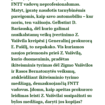
FNTT vadovų neprofesionalumas.
Matyt, įpratę naudotis tarnybinėmis
pareigomis, kaip savo automobiliu – kur
noriu, ten važiuoju. Gelbstint D.
Baršauską, dėl kurio galimai
nusikalstamų veikų įvertinimo Z.
Vaišvila kreipėsi į Generalinį prokurorą
E. Pašilį, to nepakako. Vis kuriamos
naujos priemonės prieš Z. Vaišvilą,
kurio duomenimis, pradėtas
ikiteisminis tyrimas dėl Zigmo Vaišvilos
ir Rasos Bernatonytės veiksmų,
atskleidžiant ikiteisminio tyrimo
medžiagą, demaskuojančią FNTT
vadovus. Įdomu, kaip apeitas prokuroro
leidimas leisti Z. Vaišvilai susipažinti su
bylos medžiaga, daryti jos kopijas?