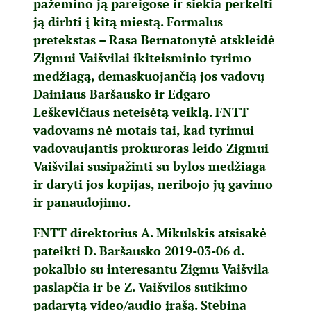
pažemino ją pareigose ir siekia perkelti
ją dirbti į kitą miestą. Formalus
pretekstas – Rasa Bernatonytė atskleidė
Zigmui Vaišvilai ikiteisminio tyrimo
medžiagą, demaskuojančią jos vadovų
Dainiaus Baršausko ir Edgaro
Leškevičiaus neteisėtą veiklą. FNTT
vadovams nė motais tai, kad tyrimui
vadovaujantis prokuroras leido Zigmui
Vaišvilai susipažinti su bylos medžiaga
ir daryti jos kopijas, neribojo jų gavimo
ir panaudojimo.
FNTT direktorius A. Mikulskis atsisakė
pateikti D. Baršausko 2019-03-06 d.
pokalbio su interesantu Zigmu Vaišvila
paslapčia ir be Z. Vaišvilos sutikimo
padarytą video/audio įrašą. Stebina