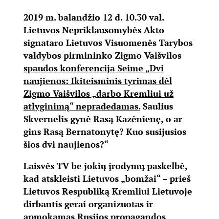
2019 m. balandžio 12 d. 10.30 val.
Lietuvos Nepriklausomybės Akto
signataro Lietuvos Visuomenės Tarybos
valdybos pirmininko Zigmo Vaišvilos
spaudos konferencija Seime „Dvi
naujienos: Ikiteisminis tyrimas dėl
Zigmo Vaišvilos „darbo Kremliui už
atlyginimą“ nepradedamas.
Saulius
Skvernelis gynė Rasą Kazėnienę, o ar
gins Rasą Bernatonytę? Kuo susijusios
šios dvi naujienos?“
Laisvės TV be jokių įrodymų paskelbė,
kad atskleisti Lietuvos „bomžai“ – prieš
Lietuvos Respubliką Kremliui Lietuvoje
dirbantis gerai organizuotas ir
apmokamas Rusijos propagandos