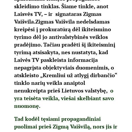
skleidimo tinklas. Šiame tinkle, anot
Laisvės TV, – ir signataras Zigmas
Vaišvila.
Zigmas Vaišvila nedelsdamas
kreipėsi į prokuratūrą dėl ikiteismino
tyrimo dėl jo antivalstybinės veiklos
pradėjimo. Tačiau pradėti šį ikiteisminį
tyrimą atsisakyta, nes nustatyta, kad
Laivės TV paskleista informacija
nepagrįsta objektyviais duomenimis, o
atskleisto „Kremliui už atlygį dirbančio“
tinklo narių veikla anaiptol
nenukreipta prieš Lietuvos valstybę,
o
yra teisėta veikla, viešai skelbiant savo
nuomonę.
Tad kodėl tęsiami propagandiniai
puolimai prieš Zigmą Vaišvilą, nors jis ir