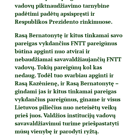
vadovų piktnaudžiavimo tarnybine
padėtimi padėtų apsispręsti ir
Respublikos Prezidento rinkimuose.
Rasą Bernatonytę ir kitus tinkamai savo
pareigas vykdančius FNTT pareigūnus
būtina apginti nuo atvirai ir
nebaudžiamai savavaldžiaujančių FNTT
vadovų. Tokių pareigūnų kol kas
nedaug. Todėl tuo svarbiau apginti ir
Rasą Kazėnienę, ir Rasą Bernatonytę –
gindami jas ir kitus tinkamai pareigas
vykdančius pareigūnus, giname ir visus
Lietuvos piliečius nuo neteisėtų veikų
prieš juos. Valdžios institucijų vadovų
savavaldžiavimui turime priešpastatyti
mūsų vienybę ir parodyti ryžtą.