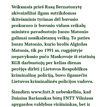
Veiksmais prieš Rasą Bernatonytę
akivaizdžiai ilgam sutrikdomas
ikiteisminis tyrimas dėl buvusio
prokuroro ir buvusio vidaus reikalų
ministro pavaduotojo Juozo Matonio
galimai nusikalstamų veikų. To paties
Juozo Matonio, kurio brolis Algirdas
Matonis, tik po 1991 m. rugpjūtyje
nepavykusio pučo Maskovoje iš etatinių
KGB darbuotojų per kelias dienas
perėjęs dirbti į Lietuvos Respublikos
kriminalinę policiją, buvo ilgamečiu
Lietuvos kriminalinės policijos vadovu.
Šiandien
www.fntt.lt
nebeskelbia, kad
Dainius Baršauskas būtų FNTT Vilniaus
apygardos valdybos viršininkas, bet ir