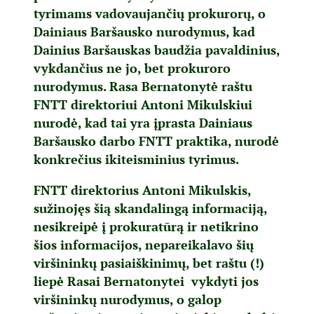
tyrimams vadovaujančių prokurorų, o
Dainiaus Baršausko nurodymus, kad
Dainius Baršauskas baudžia pavaldinius,
vykdančius ne jo, bet prokuroro
nurodymus. Rasa Bernatonytė raštu
FNTT direktoriui Antoni Mikulskiui
nurodė, kad tai yra įprasta Dainiaus
Baršausko darbo FNTT praktika, nurodė
konkrečius ikiteisminius tyrimus.
FNTT direktorius Antoni Mikulskis,
sužinojęs šią skandalingą informaciją,
nesikreipė į prokuratūrą ir netikrino
šios informacijos, nepareikalavo šių
viršininkų pasiaiškinimų, bet raštu (!)
liepė Rasai Bernatonytei vykdyti jos
viršininkų nurodymus, o galop