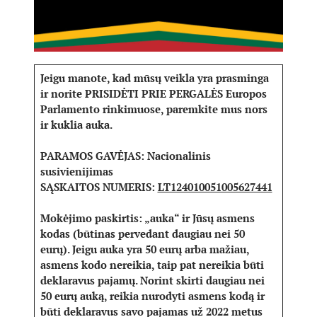
Jeigu manote, kad mūsų veikla yra prasminga
ir norite PRISIDĖTI PRIE PERGALĖS Europos
Parlamento rinkimuose, paremkite mus nors
ir kuklia auka.
PARAMOS GAVĖJAS: Nacionalinis
susivienijimas
SĄSKAITOS NUMERIS:
LT124010051005627441
Mokėjimo paskirtis: „auka“ ir Jūsų asmens
kodas (būtinas pervedant daugiau nei 50
eurų). Jeigu auka yra 50 eurų arba mažiau,
asmens kodo nereikia, taip pat nereikia būti
deklaravus pajamų. Norint skirti daugiau nei
50 eurų auką, reikia nurodyti asmens kodą ir
būti deklaravus savo pajamas už 2022 metus