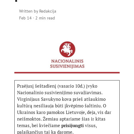
Written by
Redakcija
Feb 14
·
2 min read
Praėjusį šeštadienį (vasario 10d.) įvyko
Nacionalinio susivienijimo suvažiavimas.
Virginijaus Savukyno kova prieš atšaukimo
kultūrą nesiliauja būti įkvėpimo šaltiniu. O
Ukrainos karo pamokos Lietuvoje, deja, vis dar
neišmoktos. Žemiau aptariame šias ir kitas
temas, bei kviečiame
prisijungti
visus,
palaikančius tai ką darome.