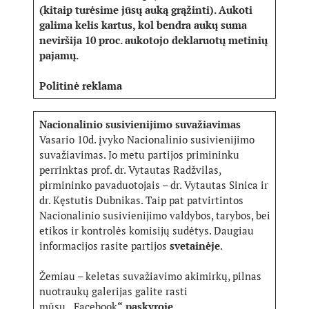
(kitaip turėsime jūsų auką grąžinti). Aukoti
galima kelis kartus, kol bendra aukų suma
neviršija 10 proc. aukotojo deklaruotų metinių
pajamų.
Politinė reklama
Nacionalinio susivienijimo suvažiavimas
Vasario 10d. įvyko Nacionalinio susivienijimo
suvažiavimas. Jo metu partijos primininku
perrinktas prof. dr. Vytautas Radžvilas,
pirmininko pavaduotojais – dr. Vytautas Sinica ir
dr. Kęstutis Dubnikas. Taip pat patvirtintos
Nacionalinio susivienijimo valdybos, tarybos, bei
etikos ir kontrolės komisijų sudėtys. Daugiau
informacijos rasite partijos
svetainėje
.
Žemiau – keletas suvažiavimo akimirkų, pilnas
nuotraukų galerijas galite rasti
mūsų
„
Facebook
“
paskyroje
.