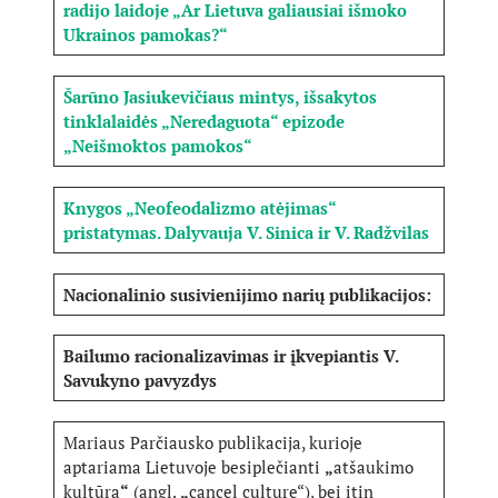
radijo laidoje „Ar Lietuva galiausiai išmoko
Ukrainos pamokas?“
Šarūno Jasiukevičiaus mintys, išsakytos
tinklalaidės „Neredaguota“ epizode
„Neišmoktos pamokos“
Knygos „Neofeodalizmo atėjimas“
pristatymas. Dalyvauja V. Sinica ir V. Radžvilas
Nacionalinio susivienijimo narių publikacijos:
Bailumo racionalizavimas ir įkvepiantis V.
Savukyno pavyzdys
Mariaus Parčiausko publikacija, kurioje
aptariama Lietuvoje besiplečianti
„
atšaukimo
kultūra
“
(angl.
„
cancel culture“), bei itin