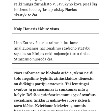
reikšminga žurnalisto V. Savukyno kova prieš šią
leftizmo ideologijos apraišką. Plačiau
skaitykite
čia
.
Kaip Haneris išdūrė visus
Lino Karpavičiaus straipsnis, kuriame
analizuojamos nacionalinio stadiono statybų
sąsajos su Kinijos nekilnojamojo turto rinka.
Straipsnio nuoroda
čia
.
Nors informacinė blokada aižėja, tikrai nė iš
tolo negalime lygintis žiniasklaidos dėmesiu
su didžiųjų partijų atstovais. Tai lemtingai
svarbus jų pranašumas ir sunkumas mūsų
kelyje. Dėl šios priežasties mums ypač svarbūs
socialiniai tinklai ir galimybė juose skleisti
savo idėjas. Kviečiame kiekvieną, mumis