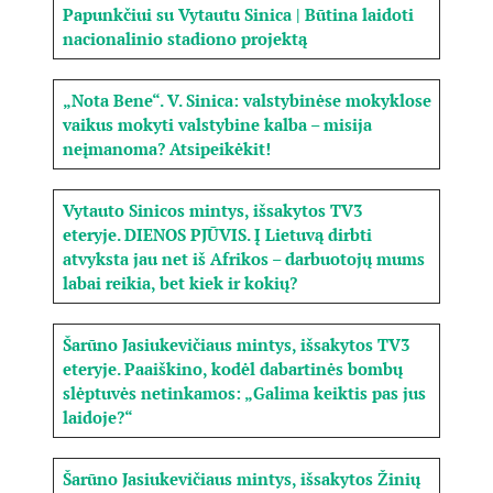
Papunkčiui su Vytautu Sinica | Būtina laidoti
nacionalinio stadiono projektą
„Nota Bene“. V. Sinica: valstybinėse mokyklose
vaikus mokyti valstybine kalba – misija
neįmanoma? Atsipeikėkit!
Vytauto Sinicos mintys, išsakytos TV3
eteryje. DIENOS PJŪVIS. Į Lietuvą dirbti
atvyksta jau net iš Afrikos – darbuotojų mums
labai reikia, bet kiek ir kokių?
Šarūno Jasiukevičiaus mintys, išsakytos TV3
eteryje. Paaiškino, kodėl dabartinės bombų
slėptuvės netinkamos: „Galima keiktis pas jus
laidoje?“
Šarūno Jasiukevičiaus mintys, išsakytos Žinių