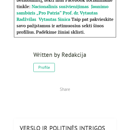
besidomintį, sekti mus Facebook socialiniame
tinkle:
Nacionalinis susivienijimas
Jaunimo
sambūris „Pro Patria“
Prof. dr. Vytautas
Radžvilas
Vytautas Sinica
Taip pat pakvieskite
savo pažįstamus ir artimuosius sekti šiuos
profilius. Padėkime žiniai sklisti.
Written by
Redakcija
Profile
Share
VERSLO IR POLITINĖS INTRIGOS