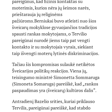
pareigūnus, kad fizinis kontaktas su
moterimis, kurios nėra jų šeimos narės,
prieštarauja jų religinėms
pažiūroms.
Berniukai buvo atleisti nuo šios
šveicarų mokyklose gyvuojančios tradicijos
spausti rankas mokytojams, o Tervilio
pareigūnai nurodė jiems taip pat vengti
kontakto ir su mokytojais vyrais, siekiant
taip išvengti moterų lytinės diskriminacijos.
Tačiau šis kompromisas sulaukė netikėtos
Šveicarijos politikų reakcijos. Viena jų,
teisingumo ministrė Simonetta Sommaruga
(Simoneta Somaruga) pareiškė, kad „rankos
paspaudimas yra (šveicarų) kultūros dalis“.
Antradienį Bazelio srities, kuriai priklauso
Tervilis, pareigūnai pareiškė, kad stabdo