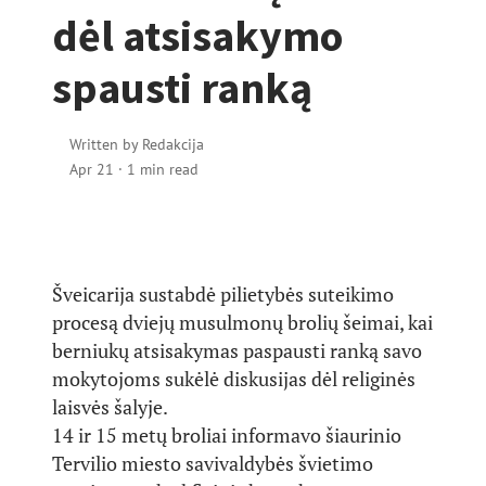
dėl atsisakymo
spausti ranką
Written by
Redakcija
Apr 21
·
1 min read
Šveicarija sustabdė pilietybės suteikimo
procesą dviejų musulmonų brolių šeimai, kai
berniukų atsisakymas paspausti ranką savo
mokytojoms sukėlė diskusijas dėl religinės
laisvės šalyje.
14 ir 15 metų broliai informavo šiaurinio
Tervilio miesto savivaldybės švietimo