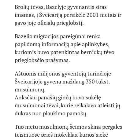
Brolių tėvas, Bazelyje gyvenantis siras
imamas, į Šveicariją persikėlė 2001 metais ir
gavo joje oficialų prieglobstį.
Bazelio migracijos pareigūnai renka
papildomą informaciją apie aplinkybes,
kuriomis buvo patenkintas berniukų tėvo
prieglobsčio prašymas.
Aštuonis milijonus gyventojų turinčioje
Šveicarijoje gyvena maždaug 350 tūkst.
musulmonų.
Anksčiau panašių ginčų buvo sukėlę
musulmonai tėvai, kurie reikalavo atleisti jų
dukras nuo plaukimo pamokų.
Tuo metu musulmonų šeimos skina pergales
teismuose prieš mokyklas, kurios siekė