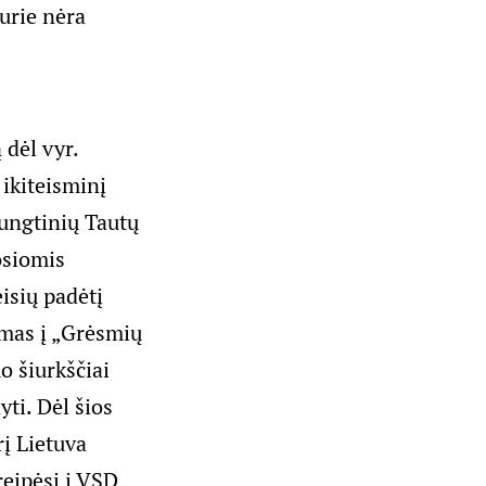
urie nėra
 dėl vyr.
ikiteisminį
ungtinių Tautų
osiomis
isių padėtį
ymas į „Grėsmių
 šiurkščiai
yti. Dėl šios
rį Lietuva
eipėsi į VSD