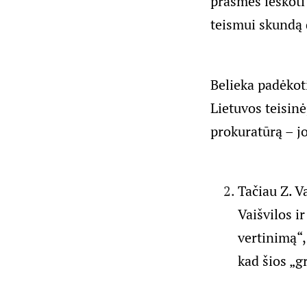
prasmės ieškoti 
teismui skundą 
Belieka padėkoti
Lietuvos teisinė
prokuratūrą – j
Tačiau Z. V
Vaišvilos 
vertinimą“,
kad šios „g