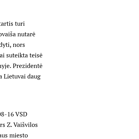
artis turi
Jovaiša nutarė
dyti, nors
i suteikta teisė
nyje. Prezidentė
ia Lietuvai daug
-08-16 VSD
rs Z. Vaišvilos
aus miesto