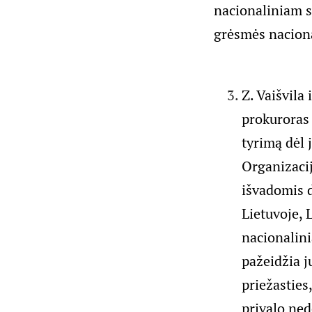
nacionaliniam s
grėsmės nacion
Z. Vaišvila
prokuroras 
tyrimą dėl
Organizaci
išvadomis d
Lietuvoje, 
nacionalin
pažeidžia j
priežasties
privalo ne