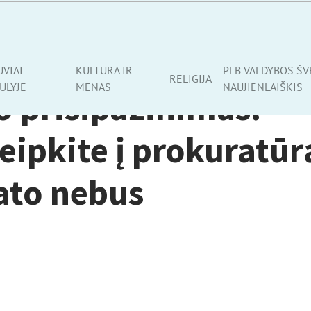
UVIAI
KULTŪRA IR
PLB VALDYBOS ŠV
RELIGIJA
ULYJE
MENAS
NAUJIENLAIŠKIS
 prisipažinimas:
eipkite į prokuratūr
ato nebus