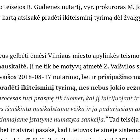
o teisėjos R. Gudienės nutartį, vyr. prokuroras M. 
 kartą atsisakė pradėti ikiteisminį tyrimą dėl žval
us gelbėti ėmėsi Vilniaus miesto apylinkės teism
nauskaitė
. Ji ne tik be motyvų atmetė Z. Vaišvilos 
vaišos 2018-08-17 nutarimo, bet ir
prisipažino m
radėti ikiteisminį tyrimą, nes nebus jokio rezu
ocesas turi prasmę tik tuomet, kai jį inicijuojant ir 
 išaiškinta nusikalstama veika ir ją padariusiam a
žiamajame įstatyme numatyta sankcija.“
Tad teisėja 
bet ir atvirai pasakė, kad Lietuvos teisinėje sistem