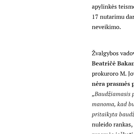
apylinkės teism
17 nutarimu dar
neveikimo.
Žvalgybos vadov
Beatričė Baka
prokuroro M. Jo
nėra prasmės p
„Baudžiamasis pr
manoma, kad bus
pritaikyta baud
nuleido rankas, 