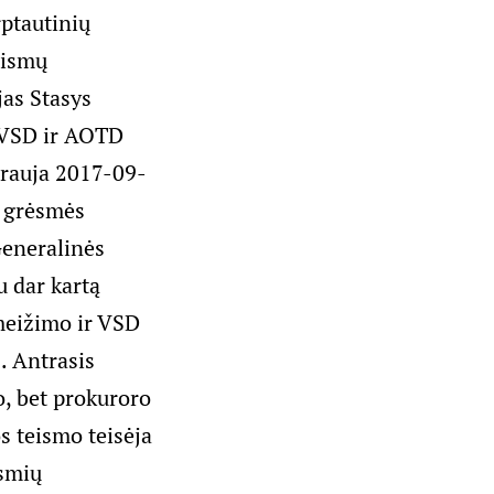
rptautinių
eismų
jas Stasys
R VSD ir AOTD
rauja 2017-09-
o grėsmės
Generalinės
 dar kartą
šmeižimo ir VSD
. Antrasis
o, bet prokuroro
s teismo teisėja
ėsmių