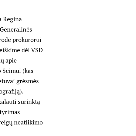
a Regina
 Generalinės
rodė prokurorui
reiškime dėl VSD
ų apie
 Seimui (kas
etuvai grėsmės
ografiją).
alauti surinktą
 tyrimas
reigų neatlikimo