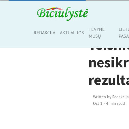
AKTUALIJOS
TĖVYNĖ
LIET
Share
REDAKCIJA
AKTUALIJOS
MŪSŲ
PASA
Teismo
nesikr
rezult
Written by
Redakcija
Oct 1
·
4 min read