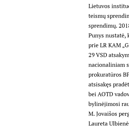
Lietuvos institu
teismų sprendim
sprendimų. 2018
Punys nustatė, 
prie LR KAM „G
29 VSD atsakymu
nacionaliniam s
prokuratūros BP
atsisakęs pradėt
bei AOTD vadovų
bylinėjimosi rau
M. Jovaišos per
Laureta Ulbienė