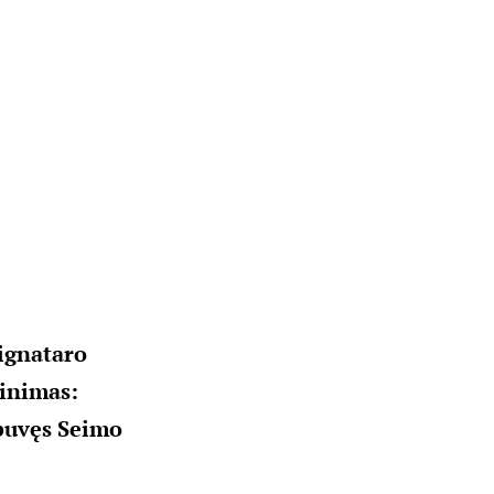
signataro
žinimas:
 buvęs Seimo