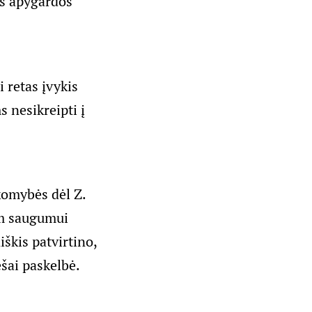
us apygardos
i retas įvykis
s nesikreipti į
komybės dėl Z.
am saugumui
škis patvirtino,
šai paskelbė.