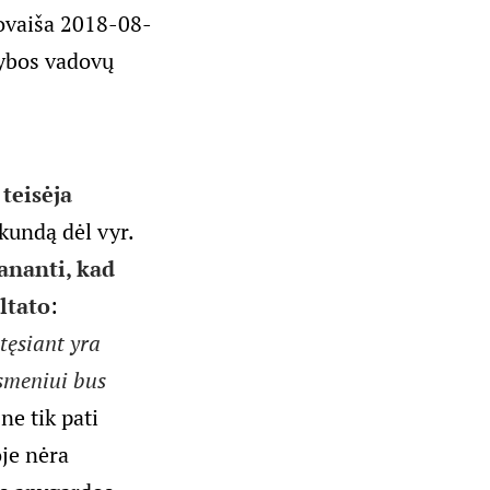
Jovaiša 2018-08-
gybos vadovų
o
teisėja
skundą dėl vyr.
ananti, kad
ltato
:
tęsiant yra
smeniui bus
ne tik pati
oje nėra