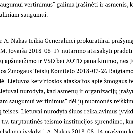
augumui vertinimus“ galima įrašinėti ir asmenis, k
aliniam saugumui.
 ir A. Nakas teikia Generalinei prokuratūrai prašymą
M. Jovaiša 2018-08-17 nutarimo atsisakyti pradėti 
 jų apšmeižimo ir VSD bei AOTD panaikinimo, nes J
jos Žmogaus Teisių Komiteto 2018-07-26 Baigiam
ėl Lietuvos ketvirtosios ataskaitos apie žmogaus te
Lietuvai nurodyta, kad asmenų ir organizacijų įraš
iam saugumui vertinimus“ dėl jų nuomonės reiškimo
ų teises. Lietuvai nurodyta šiuos reikalavimus įvykd
, t.y. tarptautinės teismo institucijos sprendimo, ku
delsdama įvykdyti, A. Nakas 2018-08-14 prašymu kr