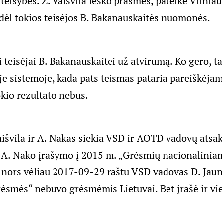
teisybės. Z. Vaišvila ieško prasmės, pateikė Vilnia
dėl tokios teisėjos B. Bakanauskaitės nuomonės.
 teisėjai B. Bakanauskaitei už atvirumą. Ko gero, ta
je sistemoje, kada pats teismas pataria pareiškėjam
okio rezultato nebus.
aišvila ir A. Nakas siekia VSD ir AOTD vadovų atsa
ir A. Nako įrašymo į 2015 m. „Grėsmių nacionalini
 nors vėliau 2017-09-29 raštu VSD vadovas D. Jauni
rėsmės“ nebuvo grėsmėmis Lietuvai. Bet įrašė ir vie