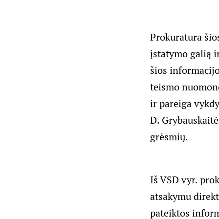
Prokuratūra šios
įstatymo galią i
šios informacijo
teismo nuomonė 
ir pareiga vykdy
D. Grybauskaitė 
grėsmių.
Iš VSD vyr. pro
atsakymu direkto
pateiktos infor