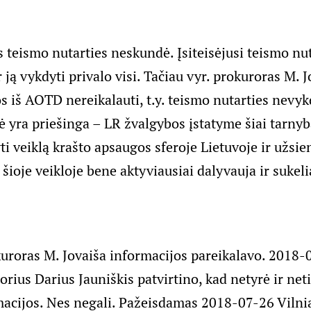
 teismo nutarties neskundė. Įsiteisėjusi teismo nut
r ją vykdyti privalo visi. Tačiau vyr. prokuroras M. 
s iš AOTD nereikalauti, t.y. teismo nutarties nevyk
yra priešinga – LR žvalgybos įstatyme šiai tarnyba
ti veiklą krašto apsaugos sferoje Lietuvoje ir užsie
šioje veikloje bene aktyviausiai dalyvauja ir sukel
kuroras M. Jovaiša informacijos pareikalavo. 2018
rius Darius Jauniškis patvirtino, kad netyrė ir neti
macijos. Nes negali. Pažeisdamas 2018-07-26 Vilni