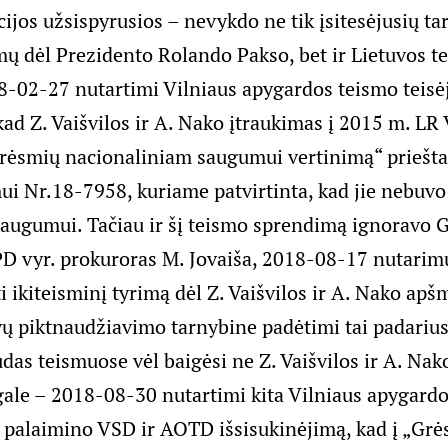
cijos užsispyrusios – nevykdo ne tik įsitesėjusių ta
ų dėl Prezidento Rolando Pakso, bet ir Lietuvos t
-02-27 nutartimi Vilniaus apygardos teismo teisė
kad Z. Vaišvilos ir A. Nako įtraukimas į 2015 m. L
rėsmių nacionaliniam saugumui vertinimą“ priešta
i Nr.18-7958, kuriame patvirtinta, kad jie nebuv
augumui. Tačiau ir šį teismo sprendimą ignoravo 
D vyr. prokuroras M. Jovaiša, 2018-08-17 nutarimu
i ikiteisminį tyrimą dėl Z. Vaišvilos ir A. Nako ap
 piktnaudžiavimo tarnybine padėtimi tai padarius
das teismuose vėl baigėsi ne Z. Vaišvilos ir A. Nak
gale – 2018-08-30 nutartimi kita Vilniaus apygardo
 palaimino VSD ir AOTD išsisukinėjimą, kad į „Gr