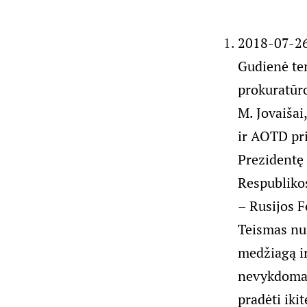
2018-07-26 
Gudienė te
prokuratūr
M. Jovaišai
ir AOTD pr
Prezidentę
Respublikos
– Rusijos F
Teismas nur
medžiagą ir
nevykdomas,
pradėti iki