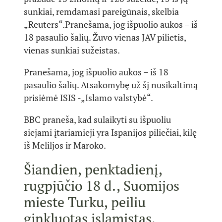
sunkiai, remdamasi pareigūnais, skelbia
„Reuters“.
Pranešama, jog išpuolio aukos – iš
18 pasaulio šalių. Žuvo vienas JAV pilietis,
vienas sunkiai sužeistas.
Pranešama, jog išpuolio aukos – iš 18
pasaulio šalių. Atsakomybę už šį nusikaltimą
prisiėmė ISIS -„Islamo valstybė“.
BBC praneša, kad sulaikyti su išpuoliu
siejami įtariamieji yra Ispanijos piliečiai, kilę
iš Meliljos ir Maroko.
Šiandien, penktadienį,
rugpjūčio 18 d., Suomijos
mieste Turku, peiliu
ginkluotas islamistas,