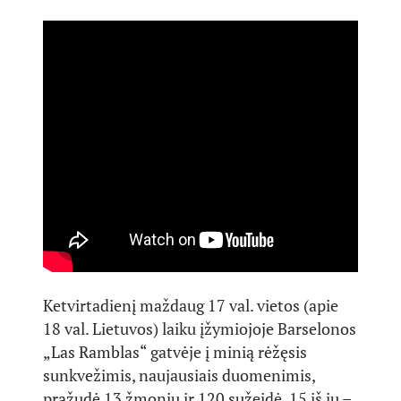
Ketvirtadienį maždaug 17 val. vietos (apie
18 val. Lietuvos) laiku įžymiojoje Barselonos
„Las Ramblas“ gatvėje į minią rėžęsis
sunkvežimis, naujausiais duomenimis,
pražudė 13 žmonių ir 120 sužeidė, 15 iš jų –