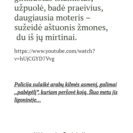
užpuolė, badė praeivius,
daugiausia moteris –
sužeidė aštuonis žmones,
du iš jų mirtinai.
https://www.youtube.com/watch?
v=hUjCGYD7Vvg
Policija sulaikė arabų kilmės asmenį, galimai
,,pabėgėlį”, kuriam peršovė koją. Šiuo metu jis
ligoninėje…