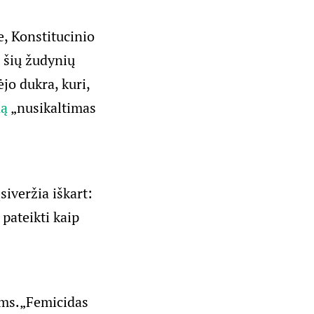
e, Konstitucinio
 šių žudynių
jo dukra, kuri,
ną
„nusikaltimas
siveržia iškart:
pateikti kaip
sėms.„Femicidas