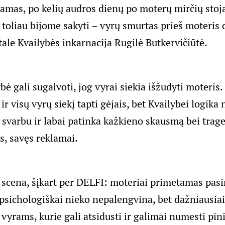
amas, po kelių audros dienų po moterų mirčių stoja 
 toliau bijome sakyti – vyrų smurtas prieš moteris d
ale Kvailybės inkarnacija Rugilė Butkervičiūtė.
bė gali sugalvoti, jog vyrai siekia išžudyti moteris. 
ir visų vyrų siekį tapti gėjais, bet Kvailybei logika 
i svarbu ir labai patinka kažkieno skausmą bei trage
, savęs reklamai.
a scena, šįkart per DELFI: moteriai primetamas pasi
i psichologiškai nieko nepalengvina, bet dažniausia
vyrams, kurie gali atsidusti ir galimai numesti pin