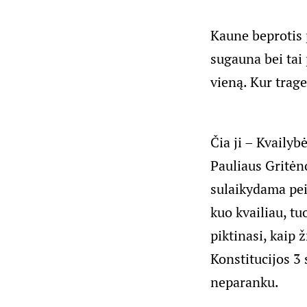
Kaune beprotis 
sugauna bei tai 
vieną. Kur trage
Čia ji – Kvailyb
Pauliaus Gritėno
sulaikydama pei
kuo kvailiau, tu
piktinasi, kaip
Konstitucijos 3 s
neparanku.