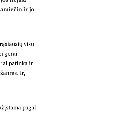
amiečio ir jo
ąsiausių visų
i gerai
ai patinka ir
žanras. Ir,
pažįstama pagal