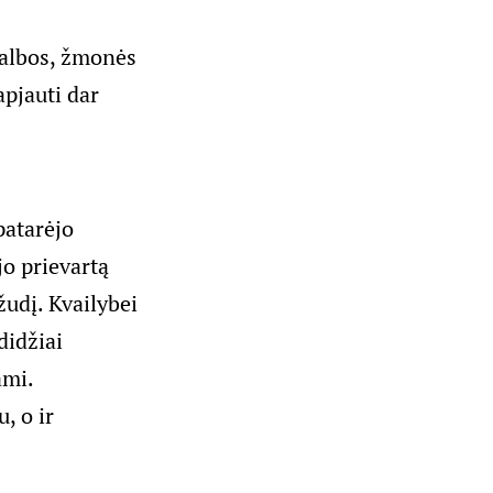
galbos, žmonės
apjauti dar
patarėjo
jo prievartą
žudį. Kvailybei
didžiai
ami.
, o ir