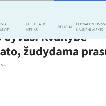
UVIAI
KULTŪRA IR
PLB VALDYBOS ŠV
RELIGIJA
ULYJE
MENAS
NAUJIENLAIŠKIS
 Čyvas. Kvailybė
stato, žudydama pra
ė Siūlo