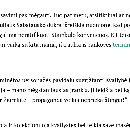
ą savimi pasimėgauti. Tuo pat metu, atsitiktinai ar n
Juliaus Sabatausko dukra išreiškia nuomonę, kad po
alima neratifikuoti Stambulo konvencijos. KT teisė
uri vaiką su kita mama, ištraukia iš rankovės
termi
 minėtos personažės pavidalu sugrįžtanti Kvailybė į
a – mano mėgstamiausias įrankis. Ji leidžia bet ką 
r žiūrėkite – propaganda veikia nepriekaištingai!“
oja ir kolekcionuoja kvailystes bei teikia save ma