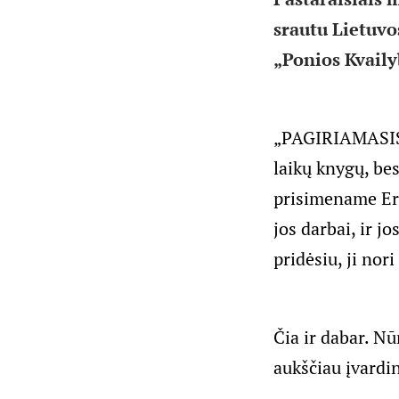
srautu Lietuvo
„Ponios Kvaily
„PAGIRIAMASIS 
laikų knygų, bes
prisimename Era
jos darbai, ir j
pridėsiu, ji nori
Čia ir dabar. Nū
aukščiau įvardin