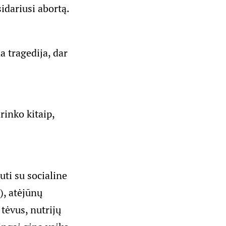
idariusi abortą.
a tragedija, dar
inko kitaip,
ti su socialine
), atėjūnų
tėvus, nutrijų