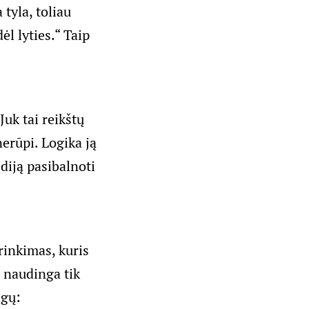
tyla, toliau
ėl lyties.“ Taip
Juk tai reikštų
nerūpi. Logika ją
diją pasibalnoti
rinkimas, kuris
i naudinga tik
igų: