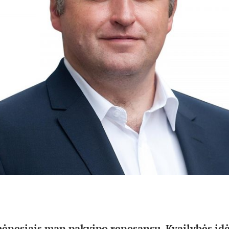
mėnesiais man pakvipo renesansu. Kvailybės idėj