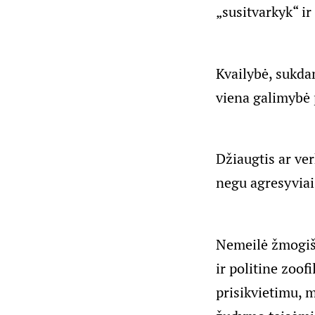
„susitvarkyk“ ir
Kvailybė, sukdam
viena galimybė 
Džiaugtis ar ve
negu agresyviai
Nemeilė žmogišk
ir politine zoof
prisikvietimu, 