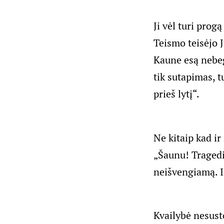
Ji vėl turi prog
Teismo teisėjo 
Kaune esą nebeg
tik sutapimas, t
prieš lytį“.
Ne kitaip kad ir
„Šaunu! Tragedij
neišvengiamą. I
Kvailybė nesust