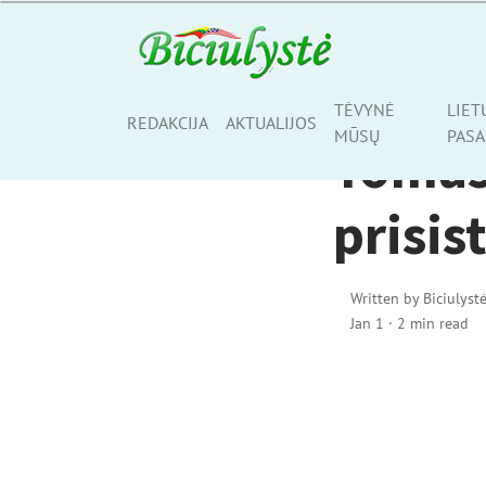
AKTUALIJOS
TĖVYNĖ
LIET
Share
REDAKCIJA
AKTUALIJOS
MŪSŲ
PASA
Tomas
prisi
Written by
Biciulyst
Jan 1
·
2 min read