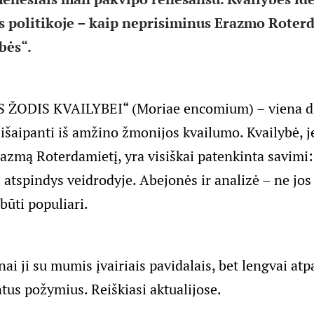
s politikoje – kaip neprisiminus Erazmo Roterd
bės“.
ŽODIS KVAILYBEI“ (Moriae encomium) – viena dr
išaipanti iš amžino žmonijos kvailumo. Kvailybė, je
zmą Roterdamietį, yra visiškai patenkinta savimi: j
os atspindys veidrodyje. Abejonės ir analizė – ne jos 
 būti populiari.
nai ji su mumis įvairiais pavidalais, bet lengvai at
tus požymius. Reiškiasi aktualijose.