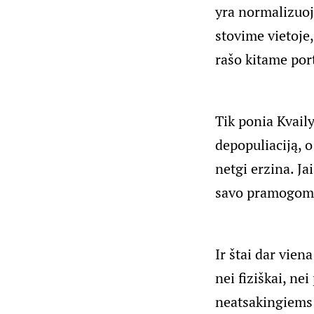
yra normalizuoj
stovime vietoje,
rašo kitame port
Tik ponia Kvaily
depopuliaciją, o 
netgi erzina. Ja
savo pramogoms
Ir štai dar vien
nei fiziškai, ne
neatsakingiems 