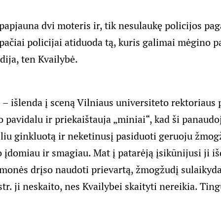
papjauna dvi moteris ir, tik nesulaukę policijos pa
pačiai policijai atiduoda tą, kuris galimai mėgino p
dija, ten Kvailybė.
ė – išlenda į sceną Vilniaus universiteto rektoriaus 
 pavidalu ir priekaištauja „miniai“, kad ši panaudo
liu ginkluotą ir neketinusį pasiduoti geruoju žmog
o įdomiau ir smagiau. Mat į patarėją įsikūnijusi ji iš
 žmonės drįso naudoti prievartą, žmogžudį sulaikyd
tr. ji neskaito, nes Kvailybei skaityti nereikia. Tingu