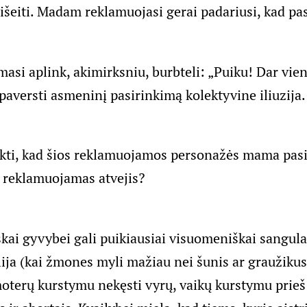
 išeiti. Madam reklamuojasi gerai padariusi, kad pas
asi aplink, akimirksniu, burbteli: „Puiku! Dar vien
paversti asmeninį pasirinkimą kolektyvine iliuzija.
rkti, kad šios reklamuojamos personažės mama pasir
 reklamuojamas atvejis?
ai gyvybei gali puikiausiai visuomeniškai sangulau
ilija (kai žmones myli mažiau nei šunis ar graužikus
moterų kurstymu nekęsti vyrų, vaikų kurstymu prieš 