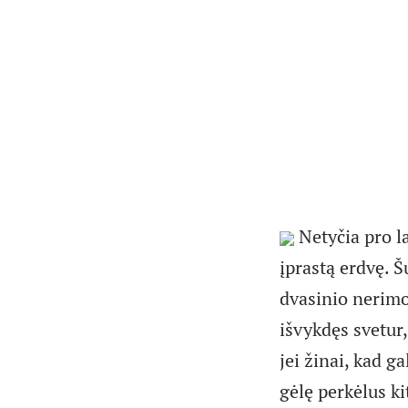
Netyčia pro la
įprastą erdvę. 
dvasinio nerimo
išvykdęs svetur
jei žinai, kad g
gėlę perkėlus ki