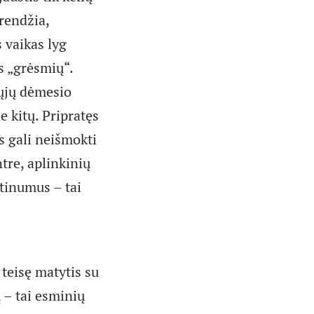
rendžia,
 vaikas lyg
s „grėsmių“.
iųjų dėmesio
e kitų. Pripratęs
is gali neišmokti
ntre, aplinkinių
utinumus – tai
 teisę matytis su
 – tai esminių