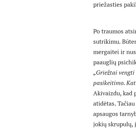
priežasties paki
Po traumos atsi
sutrikimu. Būte
mergaitei ir nus
paauglių psichik
„Griežtai vengti
pasikeitimo. Kat
Akivaizdu, kad 
atidėtas. Tačia
apsaugos tarnyb
jokių skrupulų,