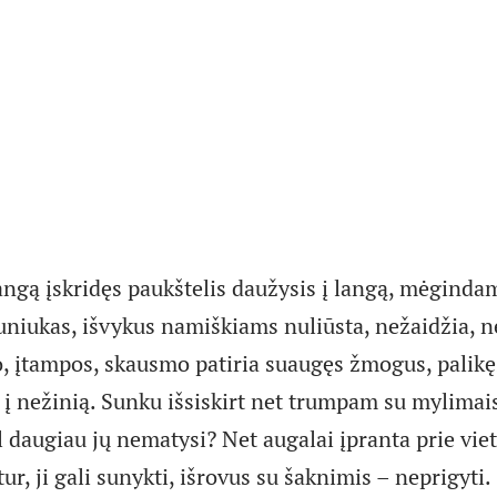
ngą įskridęs paukštelis daužysis į langą, mėgindama
Šuniukas, išvykus namiškiams nuliūsta, nežaidžia, n
, įtampos, skausmo patiria suaugęs žmogus, palik
, į nežinią. Sunku išsiskirt net trumpam su mylim
al daugiau jų nematysi? Net augalai įpranta prie viet
tur, ji gali sunykti, išrovus su šaknimis – neprigyti.