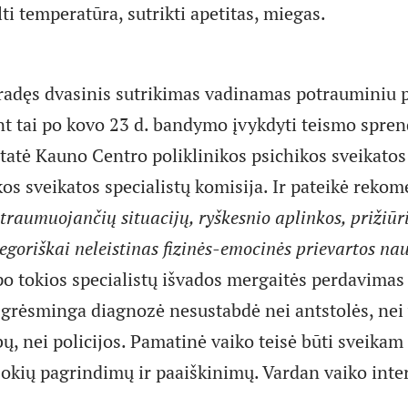
lti temperatūra, sutrikti apetitas, miegas.
radęs dvasinis sutrikimas vadinamas potrauminiu 
nt tai po kovo 23 d. bandymo įvykdyti teismo spre
tatė Kauno Centro poliklinikos psichikos sveikatos 
os sveikatos specialistų komisija. Ir pateikė rekom
 traumuojančių situacijų, ryškesnio aplinkos, prižiū
egoriškai neleistinas fizinės-emocinės prievartos na
po tokios specialistų išvados mergaitės perdavimas 
u grėsminga diagnozė nesustabdė nei antstolės, nei 
ų, nei policijos. Pamatinė vaiko teisė būti sveika
 jokių pagrindimų ir paaiškinimų. Vardan vaiko inte