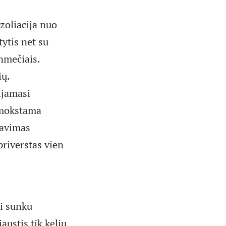
zoliacija nuo
ytis net su
enmečiais.
ių.
ijamasi
Išmokstama
ravimas
priverstas vien
ti sunku
austis tik kelių