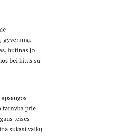
yme
nį gyvenimą,
s, būtinas jo
os bei kitus su
ų apsaugos
o tarnyba prie
gaus teises
ina sukasi vaikų