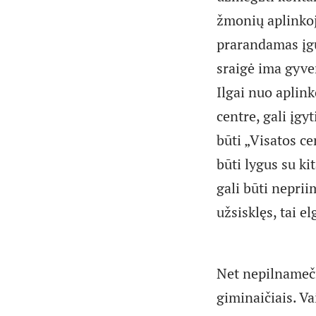
žmonių aplinkoje
prarandamas įgū
sraigė ima gyve
Ilgai nuo aplink
centre, gali įgy
būti „Visatos ce
būti lygus su ki
gali būti neprii
užsisklęs, tai el
Net nepilnamečia
giminaičiais. V