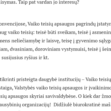
aisymas. Taip pat vardan jo interesų?
onvencijose, Vaiko teisių apsaugos pagrindų įstat
ug vaiko teisių: teisė būti sveikam, teisė į asmeni
ens neliečiamybę ir laisvę, teisę į gyvenimo sąlyga
iam, dvasiniam, doroviniam vystymuisi, teisė į šeim
susijusius ryšius ir kt.
krinti pristeigta daugybė institucijų – Vaiko teisi
staiga, Valstybės vaiko teisių apsaugos ir įvaikinim
sių apsaugos skyriai savivaldybėse. O kiek dar žmo
ausybinių organizacijų! Didžiulė biurokratinė maš