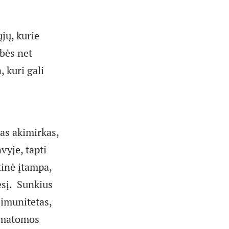
jų, kurie
bės net
, kuri gali
gas akimirkas,
vyje, tapti
tinė įtampa,
esį. Sunkius
 imunitetas,
e matomos