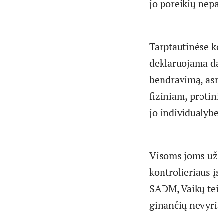
jo poreikių nep
Tarptautinėse k
deklaruojama da
bendravimą, asm
fiziniam, protin
jo individualybe 
Visoms joms užti
kontrolieriaus į
SADM, Vaikų tei
ginančių nevyri