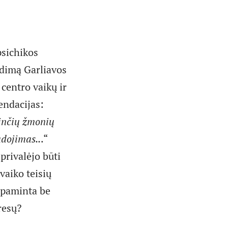
psichikos
ndimą Garliavos
centro vaikų ir
endacijas:
rinčių žmonių
udojimas..
.“
privalėjo būti
vaiko teisių
m paminta be
resų?