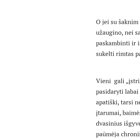
O jei su šaknim
užaugino, nei s
paskambinti ir i
sukelti rimtas 
Vieni gali „įstr
pasidaryti labai 
apatiški, tarsi 
įtarumai, baimė
dvasinius išgyv
paūmėja chroniš