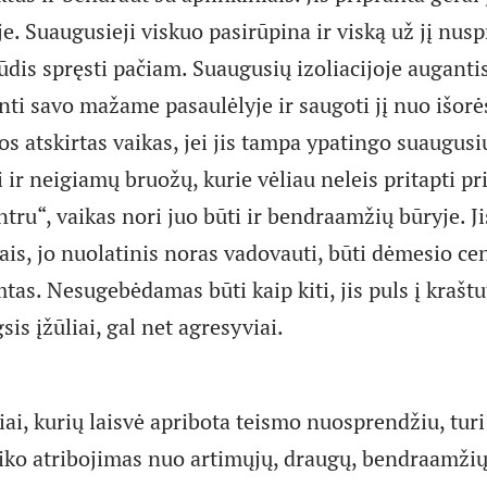
. Suaugusieji viskuo pasirūpina ir viską už jį nusp
dis spręsti pačiam. Suaugusių izoliacijoje augantis
nti savo mažame pasaulėlyje ir saugoti jį nuo išorė
os atskirtas vaikas, jei jis tampa ypatingo suaugus
ti ir neigiamų bruožų, kurie vėliau neleis pritapti pri
ntru“, vaikas nori juo būti ir bendraamžių būryje. J
tais, jo nuolatinis noras vadovauti, būti dėmesio ce
mtas. Nesugebėdamas būti kaip kiti, jis puls į krašt
gsis įžūliai, gal net agresyviai.
i, kurių laisvė apribota teismo nuosprendžiu, turi
aiko atribojimas nuo artimųjų, draugų, bendraamžių