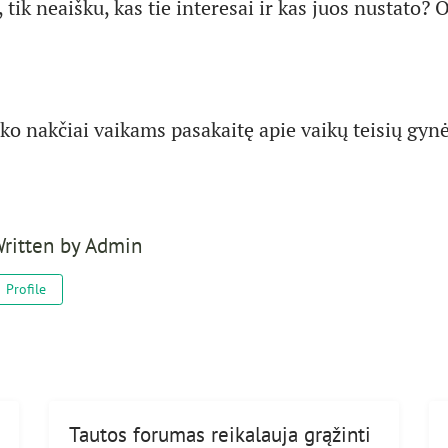
 tik neaišku, kas tie interesai ir kas juos nustato? O
 ko nakčiai vaikams pasakaitę apie vaikų teisių gynėj
ritten by
Admin
Profile
Tautos forumas reikalauja grąžinti