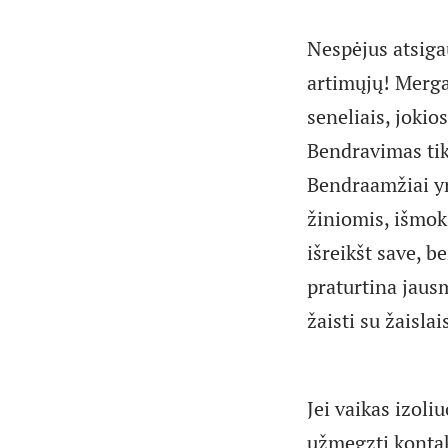
Nespėjus atsigau
artimųjų! Merga
seneliais, jokio
Bendravimas tik 
Bendraamžiai yr
žiniomis, išmok
išreikšt save, b
praturtina jausm
žaisti su žaislai
Jei vaikas izol
užmegzti kontakt