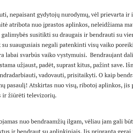
ti, nepaisant gydytojų nurodymų, vėl prievarta ir i
itė atribota nuo įprastos aplinkos, neleidžiama mat
s galimybės susitikti su draugais ir bendrauti su vi
su suaugusiais negali patenkinti visų vaiko poreik
a labai svarbūs vaiko vystymuisi. Bendraujant dal
stama užjaust, padėt, suprast kitus, pažint save. 
endradarbiauti, vadovauti, prisitaikyti. O kaip bend
ų pasaulį! Atskirtas nuo visų, ribotoj aplinkos, jis 
s ir žiūrėti televizorių.
iuojamas nuo bendraamžių ilgam, vėliau jam gali bū
us ir bendraut su aplinkiniais. Jis pripranta gerai j