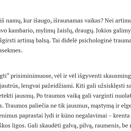
 iš namų, kur išaugo, išraunamas vaikas? Nei artimų
avo kambario, mylimų žaislų, draugų. Jokios galimy
šgirsti artimą balsą. Tai didelė psichologinė trauma
pasekmes.
igti“ prisiminimuose, vėl ir vėl išgyventi skausmin
jautrūs, lengvai pažeidžiami. Kiti gali užsisklęsti sa
netekti jausmų. Po traumos vaiką gali varginti nuola
s. Traumos paliečia ne tik jausmus, mąstymą ir elg
enimus paprastai lydi ir kūno negalavimai – krenta
kos ligos. Gali skaudėti galvą, pilvą, raumenis, b