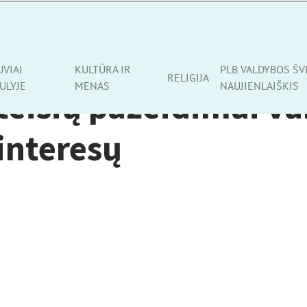
UVIAI
KULTŪRA IR
PLB VALDYBOS ŠV
RELIGIJA
ULYJE
MENAS
NAUJIENLAIŠKIS
teisių pažeidimai v
interesų