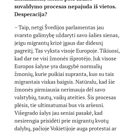
suvaldymo procesas nepajuda iš vietos.
Desperacija?
– Taip, netgi Švedijos parlamentas jau
svarsto galimybę uždaryti savo šalies sienas,
jeigu migrantų krizė įgaus dar didesnį
pagreitį. Tas vyksta visoje Europoje. Tikiuosi,
kad dar ne visi žmonės išprotėjo. Juk visose
Europos šalyse yra daugybė normalių
žmonių, kurie puikiai supranta, kuo su tais
migrantais viskas baigsis. Natūralu, kad šie
žmonės pirmiausia nerimauja dėl savo
valstybių, tautų, vaikų ateities. Šis procesas
plėsis, tie ultimatumai bus vis aršesni.
Višegrado šalys jau seniai pasakė, kad
nesirengia prisidėti prie migrantų kvotų
dalybų, pačioje Vokietijoje auga protestai ar