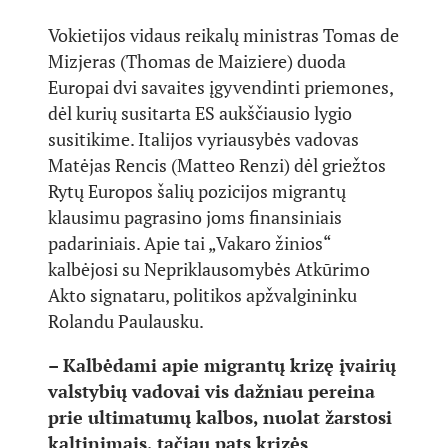
Vokietijos vidaus reikalų ministras Tomas de
Mizjeras (Thomas de Maiziere) duoda
Europai dvi savaites įgyvendinti priemones,
dėl kurių susitarta ES aukščiausio lygio
susitikime. Italijos vyriausybės vadovas
Matėjas Rencis (Matteo Renzi) dėl griežtos
Rytų Europos šalių pozicijos migrantų
klausimu pagrasino joms finansiniais
padariniais. Apie tai „Vakaro žinios“
kalbėjosi su Nepriklausomybės Atkūrimo
Akto signataru, politikos apžvalgininku
Rolandu Paulausku.
– Kalbėdami apie migrantų krizę įvairių
valstybių vadovai vis dažniau pereina
prie ultimatumų kalbos, nuolat žarstosi
kaltinimais, tačiau pats krizės