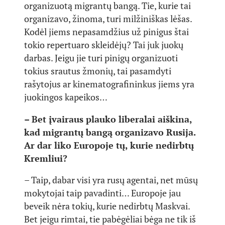
organizuotą migrantų bangą. Tie, kurie tai
organizavo, žinoma, turi milžiniškas lėšas.
Kodėl jiems nepasamdžius už pinigus štai
tokio repertuaro skleidėjų? Tai juk juokų
darbas. Jeigu jie turi pinigų organizuoti
tokius srautus žmonių, tai pasamdyti
rašytojus ar kinematografininkus jiems yra
juokingos kapeikos…
– Bet įvairaus plauko liberalai aiškina,
kad migrantų bangą organizavo Rusija.
Ar dar liko Europoje tų, kurie nedirbtų
Kremliui?
– Taip, dabar visi yra rusų agentai, net mūsų
mokytojai taip pavadinti… Europoje jau
beveik nėra tokių, kurie nedirbtų Maskvai.
Bet jeigu rimtai, tie pabėgėliai bėga ne tik iš