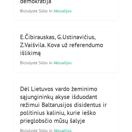
demokratija
Biciulystė Siūlo
in
Aktualijos
E.Čibirauskas, G.Ustinavičius,
Z.Vaišvila. Kova už referendumo
išlikimą
Biciulystė Siūlo
in
Aktualijos
Dėl Lietuvos vardo žeminimo
sąjungininkų akyse išduodant
režimui Baltarusijos disidentus ir
politinius kaliniu, kurie ieško
prieglobsčio mūsų šalyje
Biciulystė Siūlo
in
Aktualijos