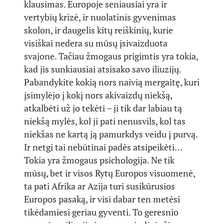
klausimas. Europoje seniausiai yra ir
vertybių krizė, ir nuolatinis gyvenimas
skolon, ir daugelis kitų reiškinių, kurie
visiškai nedera su mūsų įsivaizduota
svajone. Tačiau žmogaus prigimtis yra tokia,
kad jis sunkiausiai atsisako savo iliuzijų.
Pabandykite kokią nors naivią mergaitę, kuri
įsimylėjo į kokį nors akivaizdų niekšą,
atkalbėti už jo tekėti – ji tik dar labiau tą
niekšą mylės, kol ji pati nenusvils, kol tas
niekšas ne kartą ją pamurkdys veidu į purvą.
Ir netgi tai nebūtinai padės atsipeikėti…
Tokia yra žmogaus psichologija. Ne tik
mūsų, bet ir visos Rytų Europos visuomenė,
ta pati Afrika ar Azija turi susikūrusios
Europos pasaką, ir visi dabar ten metėsi
tikėdamiesi geriau gyventi. To geresnio