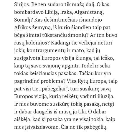
Sirijos. Jie ten sudaro tik mažą dalį. O kas
bombardavo Libiją, Iraką, Afganistaną,
Somalį? Kas dešimtmečiais išnaudojo
Afrikos žemyną, iš kurio šiandien taip pat
bėga šimtai tūkstančių žmonių? Ar ten buvo
rusų kolonijos? Kadangi tie veikėjai neturi
jokių kontrargumentų ir mato, kad jų
susigalvota Europos vizija žlunga, tai ieško,
kaip tą savo svajonę apginti. Todėl ir seka
tokias keisčiausias pasakas. Tačiau kur yra
pagrindinė problema? Visa Rytų Europa, taip
pat visi tie „pabėgėliai“, turi susikūrę savą
Europos viziją, kurią reikėtų vadinti iliuzija.
Ir mes buvome susikūrę tokią pasaką, netgi
ir dabar daugelis iš mūsų ja tiki. O dabar
aiškėja, kad ši pasaka yra ne visai tokia, kaip
mes įsivaizdavome. Čia ne tik pabėgėlių