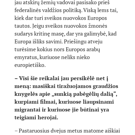
jau atskirų žemių vadovai pasisako prieš
federalinės valdžios politiką. Viską lems tai,
kiek dar turi sveikos nuovokos Europos
tautos. Jeigu sveikos nuovokos žmonės
sudarys kritinę masę, dar yra galimybė, kad
Europa išliks savimi. Priešingu atveju
turėsime kokius nors Europos arabų
emyratus, kuriuose neliks nieko
europietiško.
– Visi šie reikalai jau persikėlė net į
meną: masiškai tiražuojamos graudžios
knygelės apie „sunkią pabėgėlių dalią“,
kurpiami filmai, kuriuose liaupsinami
migrantai ir kuriuose jie būtinai yra
teigiami herojai.
– Pastaruosius dvejus metus matome aiškiai