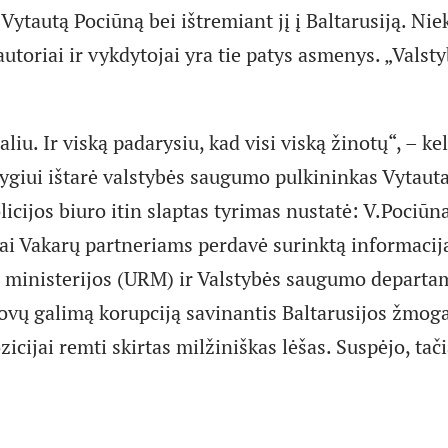
Vytautą Pociūną bei ištremiant jį į Baltarusiją. Ni
autoriai ir vykdytojai yra tie patys asmenys. „Valsty
iu. Ir viską padarysiu, kad visi viską žinotų“, – kel
ygiui ištarė valstybės saugumo pulkininkas Vytaut
icijos biuro itin slaptas tyrimas nustatė: V.Pociūn
kai Vakarų partneriams perdavė surinktą informacij
ų ministerijos (URM) ir Valstybės saugumo depart
ovų galimą korupciją savinantis Baltarusijos žmoga
icijai remti skirtas milžiniškas lėšas. Suspėjo, ta