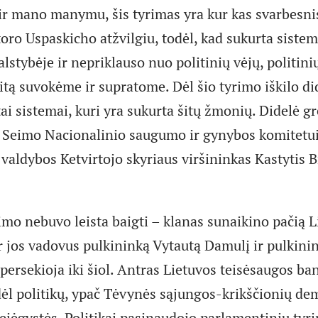
 ir mano manymu, šis tyrimas yra kur kas svarbesnis
oro Uspaskicho atžvilgiu, todėl, kad sukurta sistem
valstybėje ir nepriklauso nuo politinių vėjų, politini
šitą suvokėme ir supratome. Dėl šio tyrimo iškilo d
 tai sistemai, kuri yra sukurta šitų žmonių. Didelė 
 – Seimo Nacionalinio saugumo ir gynybos komitetui
aldybos Ketvirtojo skyriaus viršininkas Kastytis B
rimo nebuvo leista baigti – klanas sunaikino pačią 
r jos vadovus pulkininką Vytautą Damulį ir pulkini
 persekioja iki šiol. Antras Lietuvos teisėsaugos b
dėl politikų, ypač Tėvynės sąjungos-krikščionių de
ejėgystės. Politikai pasinaudojo parlamentiniu tyr