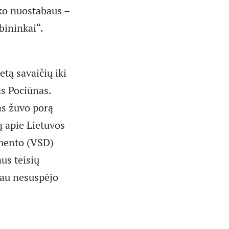
eko nuostabaus –
bininkai“.
etą savaičių iki
as Pociūnas.
as žuvo porą
ą apie Lietuvos
amento (VSD)
us teisių
čiau nesuspėjo