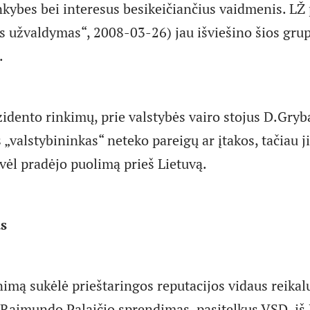
nkybes bei interesus besikeičiančius vaidmenis. LŽ 
s užvaldymas“, 2008-03-26) jau išviešino šios grup
.
idento rinkimų, prie valstybės vairo stojus D.Gryb
 „valstybininkas“ neteko pareigų ar įtakos, tačiau ji
vėl pradėjo puolimą prieš Lietuvą.
as
nimą sukėlė prieštaringos reputacijos vidaus reikal
o Raimundo Palaičio sprendimas, pasitelkus VSD, iš