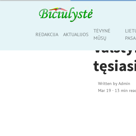
AKTUALIJOS
TĖVYNĖ
LIET
Share
REDAKCIJA
AKTUALIJOS
MŪSŲ
PASA
Valst
tęsiasi
Written by
Admin
Mar 19
·
13 min rea