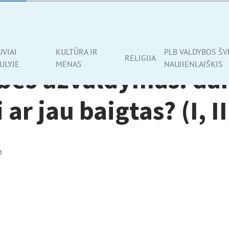
UVIAI
KULTŪRA IR
PLB VALDYBOS ŠV
RELIGIJA
ULYJE
MENAS
NAUJIENLAIŠKIS
ybės užvaldymas: da
 ar jau baigtas? (I, II
d