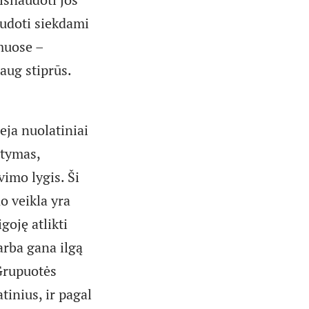
audoti siekdami
imuose –
aug stiprūs.
eja nuolatiniai
stymas,
vimo lygis. Ši
o veikla yra
goję atlikti
arba gana ilgą
 Grupuotės
atinius, ir pagal