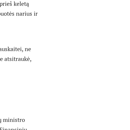
prieš keletą
uotės narius ir
auskaitei, ne
e atsitraukė,
ų ministro
 Finansinių