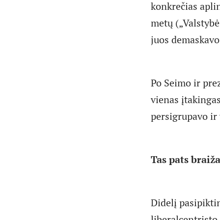
konkrečias apli
metų („Valstybė
juos demaskavo
Po Seimo ir prez
vienas įtakingas
persigrupavo ir 
Tas pats braiž
Didelį pasipikti
liberalcentrist