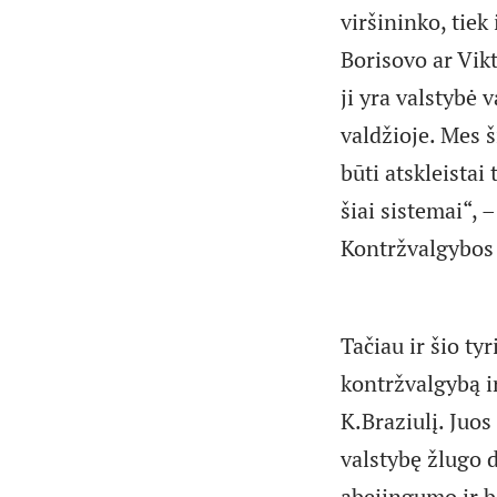
viršininko, tiek
Borisovo ar Vikt
ji yra valstybė 
valdžioje. Mes 
būti atskleistai
šiai sistemai“,
Kontržvalgybos v
Tačiau ir šio ty
kontržvalgybą i
K.Braziulį. Juos
valstybę žlugo 
abejingumo ir b