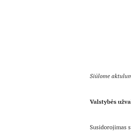
Siūlome aktulum
Valstybės užva
Susidorojimas su