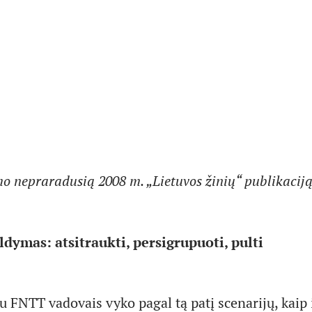
o nepraradusią 2008 m. „Lietuvos žinių“ publikaciją
ldymas: atsitraukti, persigrupuoti, pulti
 FNTT vadovais vyko pagal tą patį scenarijų, kaip i