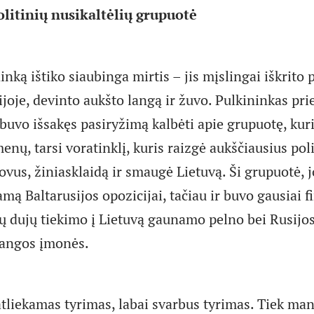
litinių nusikaltėlių grupuotė
nką ištiko siaubinga mirtis – jis mįslingai iškrito 
sijoje, devinto aukšto langą ir žuvo. Pulkininkas p
uvo išsakęs pasiryžimą kalbėti apie grupuotę, kur
menų, tarsi voratinklį, kuris raizgė aukščiausius poli
vus, žiniasklaidą ir smaugė Lietuvą. Ši grupuotė, j
amą Baltarusijos opozicijai, tačiau ir buvo gausiai 
ų dujų tiekimo į Lietuvą gaunamo pelno bei Rusijos
dangos įmonės.
atliekamas tyrimas, labai svarbus tyrimas. Tiek man