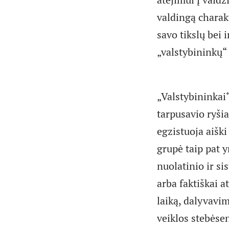
valdingą charakt
savo tikslų bei
„valstybininkų“ 
„Valstybininkai“
tarpusavio ryši
egzistuoja aiški
grupė taip pat y
nuolatinio ir si
arba faktiškai a
laiką, dalyvavim
veiklos stebėsena