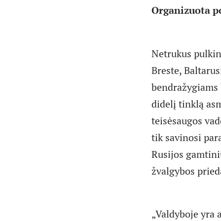
Organizuota po
Netrukus pulkini
Breste, Baltaru
bendražygiams b
didelį tinklą as
teisėsaugos vado
tik savinosi par
Rusijos gamtini
žvalgybos prie
„Valdyboje yra 