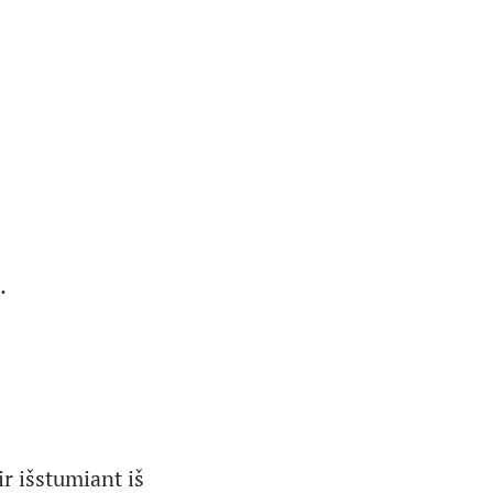
.
r išstumiant iš