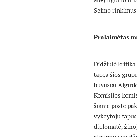
Seimo rinkimus 
Pralaimėtas mū
Didžiulė kritika
tapęs šios grup
buvusiai Algird
Komisijos komis
šiame poste pak
vykdytoju tapus
diplomatė, žino
atėjimui į valdž