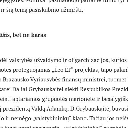
ir šią temą pasiskubino užmiršti.
šis, bet ne karas
 dėl valstybės užvaldymo ir oligarchizacijos, kurio
uotės proteguojamas „Leo LT“ projektas, tapo palan
o Brazausko Vyriausybės finansų ministrei, tuomet
arei Daliai Grybauskaitei siekti Respublikos Prezid
eisti aptariamos grupuotės marionete ir besąlygišk
į prezidentą Valdą Adamkų. D.Grybauskaitė, buvus
jo ir nemėgo „valstybininkų“ klano. Tačiau jos ne
ią buvo gerai pasirengta, „valstybininkai“ sugebėjo