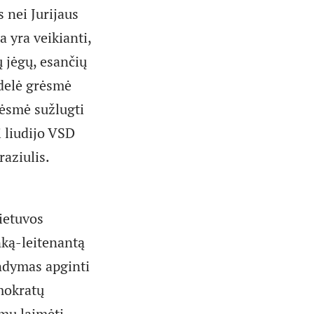
 nei Jurijaus
a yra veikianti,
ų jėgų, esančių
idelė grėsmė
grėsmė sužlugti
 liudijo VSD
raziulis.
Lietuvos
nką-leitenantą
andymas apginti
mokratų
imu laimėti