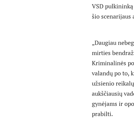
VSD pulkininką 
šio scenarijaus 
„Daugiau nebegal
mirties bendraž
Kriminalinės pol
valandų po to, 
užsienio reikal
aukščiausių vad
gynėjams ir opoz
prabilti.