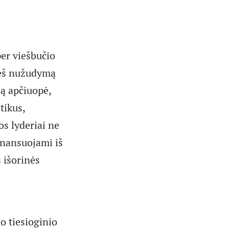
per viešbučio
rieš nužudymą
ią apčiuopė,
tikus,
os lyderiai ne
finansuojami iš
 išorinės
o tiesioginio