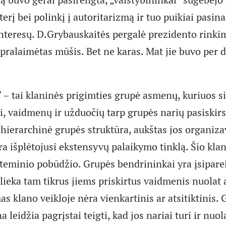
erį bei polinkį į autoritarizmą ir tuo puikiai pasin
 interesų. D.Grybauskaitės pergalė prezidento rink
pralaimėtas mūšis. Bet ne karas. Mat jie buvo per d
 – tai klaninės prigimties grupė asmenų, kuriuos si
ai, vaidmenų ir užduočių tarp grupės narių pasiskir
 hierarchinė grupės struktūra, aukštas jos organiza
ra išplėtojusi ekstensyvų palaikymo tinklą. Šio klan
steminio pobūdžio. Grupės bendrininkai yra įsiparei
tlieka tam tikrus jiems priskirtus vaidmenis nuolat 
as klano veikloje nėra vienkartinis ar atsitiktinis.
 leidžia pagrįstai teigti, kad jos nariai turi ir nuol