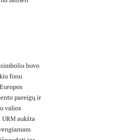
s simboliu buvo
kiu fonu
 Europos
ento pareigų ir
u valios
i URM aukšta
išvengiamam
 išnaudoti jos