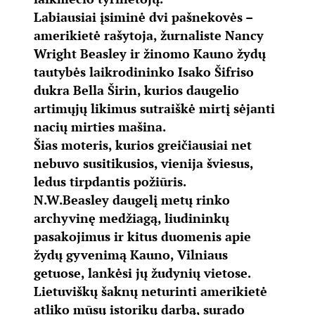
Labiausiai įsiminė dvi pašnekovės –
amerikietė rašytoja, žurnaliste Nancy
Wright Beasley ir žinomo Kauno žydų
tautybės laikrodininko Isako Šifriso
dukra Bella Širin, kurios daugelio
artimųjų likimus sutraiškė mirtį sėjanti
nacių mirties mašina.
Šias moteris, kurios greičiausiai net
nebuvo susitikusios, vienija šviesus,
ledus tirpdantis požiūris.
N.W.Beasley daugelį metų rinko
archyvinę medžiagą, liudininkų
pasakojimus ir kitus duomenis apie
žydų gyvenimą Kauno, Vilniaus
getuose, lankėsi jų žudynių vietose.
Lietuviškų šaknų neturinti amerikietė
atliko mūsų istorikų darbą, surado