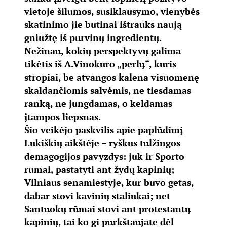
vietoje šilumos, susiklausymo, vienybės
skatinimo jie būtinai ištrauks naują
gniūžtę iš purvinų ingredientų.
Nežinau, kokių perspektyvų galima
tikėtis iš A.Vinokuro „perlų“, kuris
stropiai, be atvangos kalena visuomenę
skaldančiomis salvėmis, ne tiesdamas
ranką, ne jungdamas, o keldamas
įtampos liepsnas.
Šio veikėjo paskvilis apie paplūdimį
Lukiškių aikštėje – ryškus tulžingos
demagogijos pavyzdys: juk ir Sporto
rūmai, pastatyti ant žydų kapinių;
Vilniaus senamiestyje, kur buvo getas,
dabar stovi kavinių staliukai; net
Santuokų rūmai stovi ant protestantų
kapinių, tai ko gi purkštaujate dėl