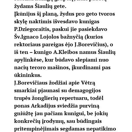
žydams Šiaulių gete.
Įkūnijus šį planą, žydus pro geto tvoros
skylę naktimis išvesdavo kunigas
P.Dziegoraitis, paskui jie pasiekdavo
Šv.Ignaco Lojolos bažnyčią (kurios
rektoriaus pareigas ėjo J.Borevičius), o
iš ten – kunigo A.Kleibos namus Šiaulių
apylinkėse, kur būdavo slepiami nuo
nacių teroro mašinos, įkurdinami pas
ūkininkus.
J.Borevičiaus žodžiai apie Vėtrą
smarkiai pjaunasi su demagogijos
trupės žonglierių repertuaru, todėl
ponas Arkadijus sviedžia purviną
gniūžtę jau pačiam kunigui, be jokių
konkrečių įrodymų, sau būdingais
pritempinėjimais segdamas nepatikimo