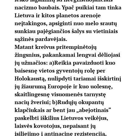
nacizmo baubais. Ypač puikiai tam tinka
Lietuva ir kitos planetos arenoje
neįtakingos, apsiginti nuo melo srautų
sunkiau pajėgiančios šalys su vietiniais
sąžinės pardavėjais.
Matant kreivus pritempinėtojų
žingsnius, pakankamai lengvai dėliojasi
jų užmačios: a)Reikia pavaizduoti kuo
baisesnę vietos gyventojų rolę per
Holokaustą, nulipdyti tariamai išskirtinį
jų žiaurumą Europoje ir kuo uolesnę,
skaitlingesnę visuomenės tarnystę
nacių žveriui; b)Rudųjų okupantų
klapčiukais ar bent jau „abejotinais“
paskelbti iškilius Lietuvos veikėjus,
laisvės kovotojus, nepaisant jų
įsiliejimo į antinacinę rezistenciją,