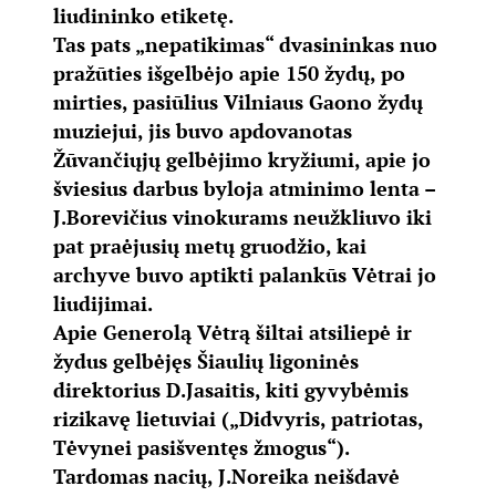
liudininko etiketę.
Tas pats „nepatikimas“ dvasininkas nuo
pražūties išgelbėjo apie 150 žydų, po
mirties, pasiūlius Vilniaus Gaono žydų
muziejui, jis buvo apdovanotas
Žūvančiųjų gelbėjimo kryžiumi, apie jo
šviesius darbus byloja atminimo lenta –
J.Borevičius vinokurams neužkliuvo iki
pat praėjusių metų gruodžio, kai
archyve buvo aptikti palankūs Vėtrai jo
liudijimai.
Apie Generolą Vėtrą šiltai atsiliepė ir
žydus gelbėjęs Šiaulių ligoninės
direktorius D.Jasaitis, kiti gyvybėmis
rizikavę lietuviai („Didvyris, patriotas,
Tėvynei pasišventęs žmogus“).
Tardomas nacių, J.Noreika neišdavė