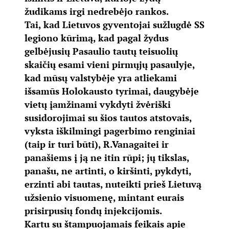
žudikams irgi nedrebėjo rankos.
Tai, kad Lietuvos gyventojai sužlugdė SS
legiono kūrimą, kad pagal žydus
gelbėjusių Pasaulio tautų teisuolių
skaičių esami vieni pirmųjų pasaulyje,
kad mūsų valstybėje yra atliekami
išsamūs Holokausto tyrimai, daugybėje
vietų įamžinami vykdyti žvėriški
susidorojimai su šios tautos atstovais,
vyksta iškilmingi pagerbimo renginiai
(taip ir turi būti), R.Vanagaitei ir
panašiems į ją ne itin rūpi; jų tikslas,
panašu, ne artinti, o kiršinti, pykdyti,
erzinti abi tautas, nuteikti prieš Lietuvą
užsienio visuomenę, mintant eurais
prisirpusių fondų injekcijomis.
Kartu su štampuojamais feikais apie