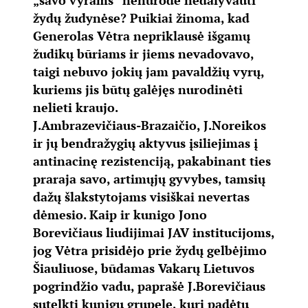
„savo vyrams“ nenurodė nedalyvauti
žydų žudynėse? Puikiai žinoma, kad
Generolas Vėtra nepriklausė išgamų
žudikų būriams ir jiems nevadovavo,
taigi nebuvo jokių jam pavaldžių vyrų,
kuriems jis būtų galėjęs nurodinėti
nelieti kraujo.
J.Ambrazevičiaus-Brazaičio, J.Noreikos
ir jų bendražygių aktyvus įsiliejimas į
antinacinę rezistenciją, pakabinant ties
praraja savo, artimųjų gyvybes, tamsių
dažų šlakstytojams visiškai nevertas
dėmesio. Kaip ir kunigo Jono
Borevičiaus liudijimai JAV institucijoms,
jog Vėtra prisidėjo prie žydų gelbėjimo
Šiauliuose, būdamas Vakarų Lietuvos
pogrindžio vadu, paprašė J.Borevičiaus
sutelkti kunigų grupelę, kuri padėtų