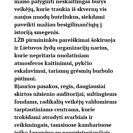
maišo palyginti neskaitlingas būrys
veikėjų, kurie traukia iš skvernų vis
naujus nuodų buteliukus, siekdami
paveikti mažiau besigilinančiųjų į
istoriją smegenis.
LŽB pirmininkės pareiškimai šokiruoja
ir Lietuvos žydų organizacijų narius,
kurie nepritaria nuolatiniam
atmosferos kaitinimui, pykčio
eskalavimui, tariamų grėsmių burbulo
pūtimui.
Bjaurios pasakos, regis, daugiausiai
skirtos užsienio auditorijai, sultingiems
fondams, radikalių veikėjų valdomiems
tarptautiniams centrams, kurie
trokšdami atrodyti svarbiais ir
reikšmingais, tamsiuose kambariuose
ieško lagaminų su neegzistuojančiais