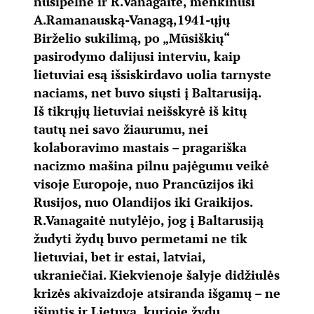
nusipelnė ir R.Vanagaitė, menkinusi
A.Ramanauską-Vanagą,1941-ųjų
Birželio sukilimą, po „Mūsiškių“
pasirodymo dalijusi interviu, kaip
lietuviai esą išsiskirdavo uolia tarnyste
naciams, net buvo siųsti į Baltarusiją.
Iš tikrųjų lietuviai neišskyrė iš kitų
tautų nei savo žiaurumu, nei
kolaboravimo mastais – pragariška
nacizmo mašina pilnu pajėgumu veikė
visoje Europoje, nuo Prancūzijos iki
Rusijos, nuo Olandijos iki Graikijos.
R.Vanagaitė nutylėjo, jog į Baltarusiją
žudyti žydų buvo permetami ne tik
lietuviai, bet ir estai, latviai,
ukraniečiai. Kiekvienoje šalyje didžiulės
krizės akivaizdoje atsiranda išgamų – ne
išimtis ir Lietuva, kurioje žydų