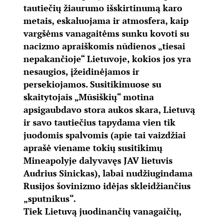
tautiečių žiaurumo išskirtinumą karo
metais, eskaluojama ir atmosfera, kaip
vargšėms vanagaitėms sunku kovoti su
nacizmo apraiškomis nūdienos „tiesai
nepakančioje“ Lietuvoje, kokios jos yra
nesaugios, įžeidinėjamos ir
persekiojamos. Susitikimuose su
skaitytojais „Mūsiškių“ motina
apsigaubdavo stora aukos skara, Lietuvą
ir savo tautiečius tapydama vien tik
juodomis spalvomis (apie tai vaizdžiai
aprašė viename tokių susitikimų
Mineapolyje dalyvavęs JAV lietuvis
Audrius Sinickas), labai nudžiugindama
Rusijos šovinizmo idėjas skleidžiančius
„sputnikus“.
Tiek Lietuvą juodinančių vanagaičių,