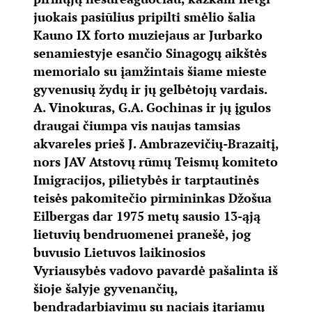
juokais pasiūlius pripilti smėlio šalia
Kauno IX forto muziejaus ar Jurbarko
senamiestyje esančio Sinagogų aikštės
memorialo su įamžintais šiame mieste
gyvenusių žydų ir jų gelbėtojų vardais.
A. Vinokuras, G.A. Gochinas ir jų įgulos
draugai čiumpa vis naujas tamsias
akvareles prieš J. Ambrazevičių-Brazaitį,
nors JAV Atstovų rūmų Teismų komiteto
Imigracijos, pilietybės ir tarptautinės
teisės pakomitečio pirmininkas Džošua
Eilbergas dar 1975 metų sausio 13-ąją
lietuvių bendruomenei pranešė, jog
buvusio Lietuvos laikinosios
Vyriausybės vadovo pavardė pašalinta iš
šioje šalyje gyvenančių,
bendradarbiavimu su naciais įtariamų