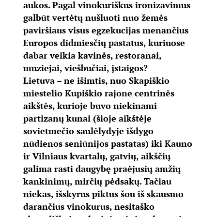
aukos. Pagal vinokuriškus ironizavimus
galbūt vertėtų nušluoti nuo žemės
paviršiaus visus egzekucijas menančius
Europos didmiesčių pastatus, kuriuose
dabar veikia kavinės, restoranai,
muziejai, viešbučiai, įstaigos?
Lietuva – ne išimtis, nuo Skapiškio
miestelio Kupiškio rajone centrinės
aikštės, kurioje buvo niekinami
partizanų kūnai (šioje aikštėje
sovietmečio saulėlydyje išdygo
nūdienos seniūnijos pastatas) iki Kauno
ir Vilniaus kvartalų, gatvių, aikščių
galima rasti daugybę praėjusių amžių
kankinimų, mirčių pėdsakų. Tačiau
niekas, išskyrus piktus šou iš skausmo
darančius vinokurus, nesitaško