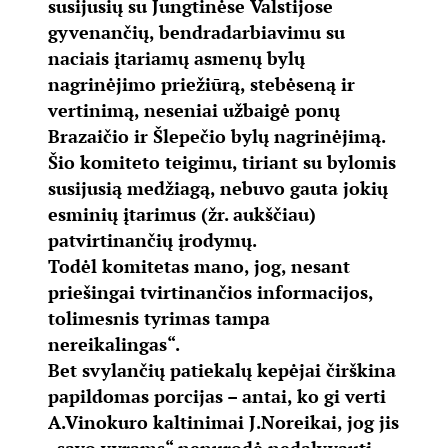
susijusių su Jungtinėse Valstijose
gyvenančių, bendradarbiavimu su
naciais įtariamų asmenų bylų
nagrinėjimo priežiūrą, stebėseną ir
vertinimą, neseniai užbaigė ponų
Brazaičio ir Šlepečio bylų nagrinėjimą.
Šio komiteto teigimu, tiriant su bylomis
susijusią medžiagą, nebuvo gauta jokių
esminių įtarimus (žr. aukščiau)
patvirtinančių įrodymų.
Todėl komitetas mano, jog, nesant
priešingai tvirtinančios informacijos,
tolimesnis tyrimas tampa
nereikalingas“.
Bet svylančių patiekalų kepėjai čirškina
papildomas porcijas – antai, ko gi verti
A.Vinokuro kaltinimai J.Noreikai, jog jis