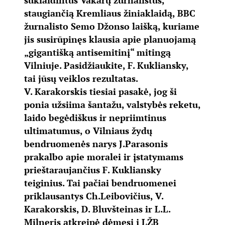
suklaidintus Vakarų žurnalistus,
staugiančią Kremliaus žiniaklaidą, BBC
žurnalisto Semo Džonso laišką, kuriame
jis susirūpinęs klausia apie planuojamą
„gigantišką antisemitinį“ mitingą
Vilniuje. Pasidžiaukite, F. Kukliansky,
tai jūsų veiklos rezultatas.
V. Karakorskis tiesiai pasakė, jog ši
ponia užsiima šantažu, valstybės reketu,
laido begėdiškus ir nepriimtinus
ultimatumus, o Vilniaus žydų
bendruomenės narys J.Parasonis
prakalbo apie moralei ir įstatymams
prieštaraujančius F. Kukliansky
teiginius. Tai pačiai bendruomenei
priklausantys Ch.Leibovičius, V.
Karakorskis, D. Bluvšteinas ir L.L.
Milneris atkreipė dėmesį į LŽB