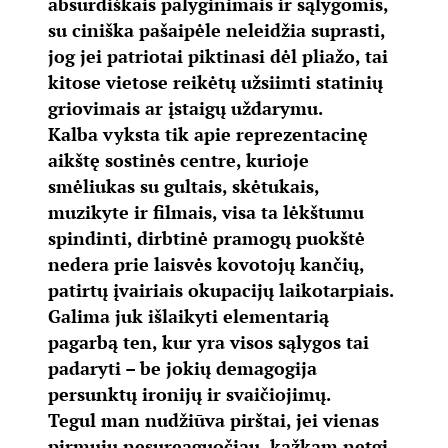
absurdiškais palyginimais ir sąlygomis,
su ciniška pašaipėle neleidžia suprasti,
jog jei patriotai piktinasi dėl pliažo, tai
kitose vietose reikėtų užsiimti statinių
griovimais ar įstaigų uždarymu.
Kalba vyksta tik apie reprezentacinę
aikštę sostinės centre, kurioje
smėliukas su gultais, skėtukais,
muzikyte ir filmais, visa ta lėkštumu
spindinti, dirbtinė pramogų puokštė
nedera prie laisvės kovotojų kančių,
patirtų įvairiais okupacijų laikotarpiais.
Galima juk išlaikyti elementarią
pagarbą ten, kur yra visos sąlygos tai
padaryti – be jokių demagogija
persunktų ironijų ir svaičiojimų.
Tegul man nudžiūva pirštai, jei vienas
pirmųjų nesureaguočiau, kažkam netgi