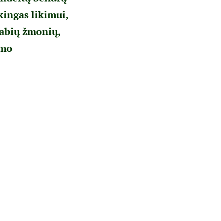
kingas likimui,
tabių žmonių,
imo