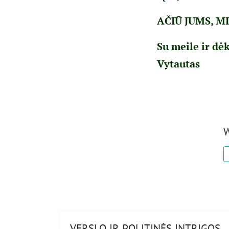
AČIŪ JUMS, M
Su meile ir d
Vytautas
W
VERSLO IR POLITINĖS INTRIGOS