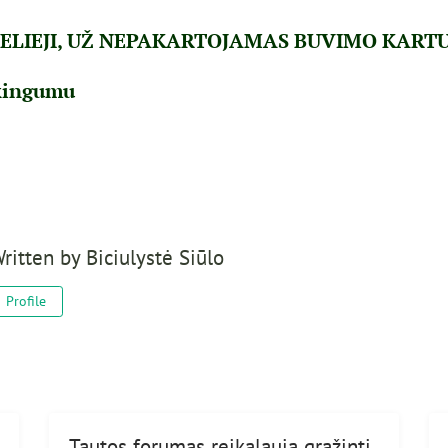
IELIEJI, UŽ NEPAKARTOJAMAS BUVIMO KART
ėkingumu
ritten by
Biciulystė Siūlo
Profile
Tautos forumas reikalauja grąžinti