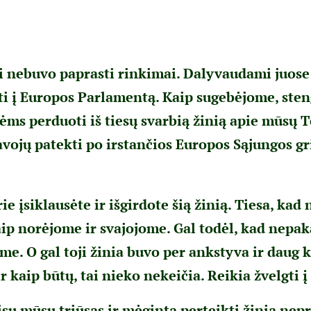
ai nebuvo paprasti rinkimai. Dalyvaudami juose
ti į Europos Parlamentą. Kaip sugebėjome, ste
ms perduoti iš tiesų svarbią žinią apie mūsų T
avojų patekti po irstančios Europos Sąjungos gr
ie įsiklausėte ir išgirdote šią žinią. Tiesa, ka
 kaip norėjome ir svajojome. Gal todėl, kad nep
ome. O gal toji žinia buvo per ankstyva ir daug
r kaip būtų, tai nieko nekeičia. Reikia žvelgti į 
isų mūsų triūsas ir mėginta perteikti žinia nepr