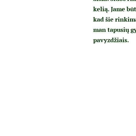
kelią. Jame bū
kad šie rinkim
man tapusių gy
pavyzdžiais.