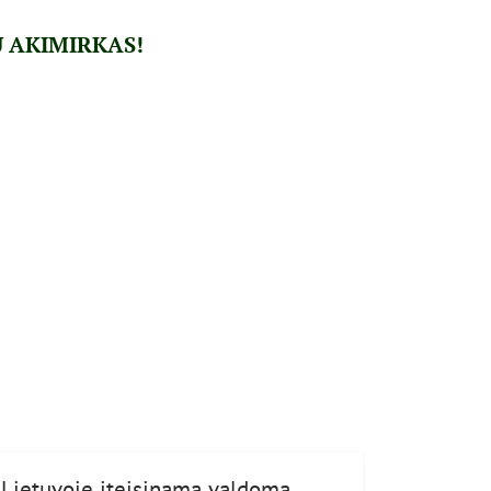
U AKIMIRKAS!
Lietuvoje įteisinama valdoma