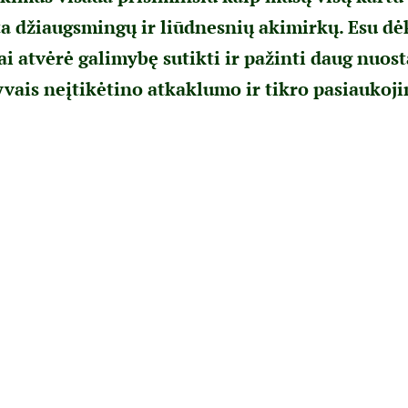
ta džiaugsmingų ir liūdnesnių akimirkų. Esu dė
ai atvėrė galimybę sutikti ir pažinti daug nuos
vais neįtikėtino atkaklumo ir tikro pasiaukoj