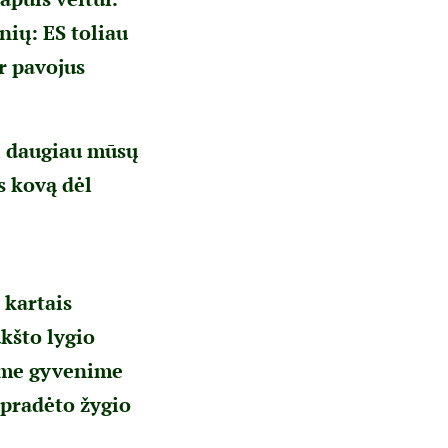
nių: ES toliau
ir pavojus
ti daugiau mūsų
ęs kovą dėl
 kartais
kšto lygio
iame gyvenime
 pradėto žygio