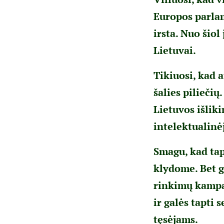
Europos parlam
irsta. Nuo šiol
Lietuvai.
Tikiuosi, kad a
šalies piliečių
Lietuvos išlik
intelektualinėj
Smagu, kad tap
klydome. Bet g
rinkimų kampan
ir galės tapti
tęsėjams.