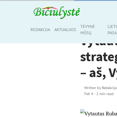
AKTUALIJOS
TĖVYNĖ
LIET
Share
REDAKCIJA
AKTUALIJOS
MŪSŲ
PASA
Vytaut
strate
– aš, 
Written by
Redakcija
Feb 4
·
2 min read