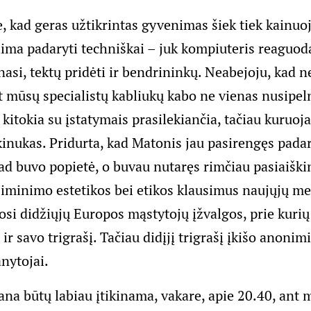
, kad geras užtikrintas gyvenimas šiek tiek kainuoj
alima padaryti techniškai – juk kompiuteris reaguo
asi, tektų pridėti ir bendrininkų. Neabejoju, kad n
nt mūsų specialistų kabliukų kabo ne vienas nusipel
 kitokia su įstatymais prasilekiančia, tačiau kuruoj
kinukas. Pridurta, kad Matonis jau pasirengęs pada
ad buvo popietė, o buvau nutaręs rimčiau pasiaiškin
isiminimo estetikos bei etikos klausimus naujųjų me
osi didžiųjų Europos mąstytojų įžvalgos, prie kurių
 ir savo trigrašį. Tačiau didįjį trigrašį įkišo anonim
nytojai.
ana būtų labiau įtikinama, vakare, apie 20.40, ant