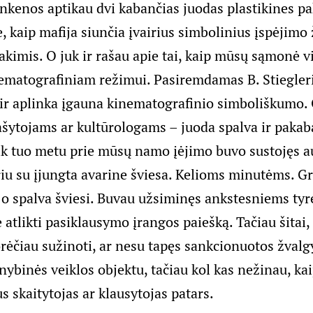
ankenos aptikau dvi kabančias juodas plastikines p
, kaip mafija siunčia įvairius simbolinius įspėjimo
 akimis. O juk ir rašau apie tai, kaip mūsų sąmonė v
matografiniam režimui. Pasiremdamas B. Stiegleriu
 ir aplinka įgauna kinematografinio simboliškumo. 
rašytojams ar kultūrologams – juoda spalva ir pakab
ik tuo metu prie mūsų namo įėjimo buvo sustojęs a
u su įjungta avarine šviesa. Kelioms minutėms. Gr
 o spalva šviesi. Buvau užsiminęs ankstesniems tyr
atlikti pasiklausymo įrangos paiešką. Tačiau šitai,
ėčiau sužinoti, ar nesu tapęs sankcionuotos žvalg
nybinės veiklos objektu, tačiau kol kas nežinau, kai
 skaitytojas ar klausytojas patars.