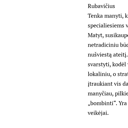
Tenka manyti, k
specialiesiems 
Matyt, susikaup
netradiciniu bū
nušviestą ateitį
svarstyti, kodėl
lokaliniu, o str
įtraukiant vis 
manyčiau, pilki
„bombinti“. Yra 
veikėjai.