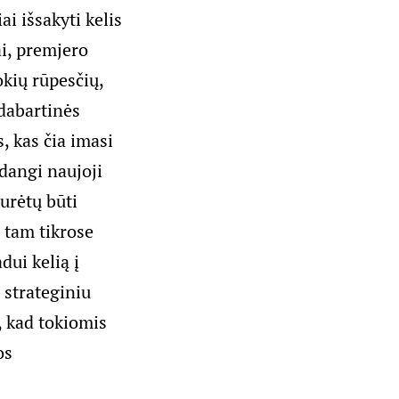
ai išsakyti kelis
ai, premjero
okių rūpesčių,
 dabartinės
, kas čia imasi
dangi naujoji
turėtų būti
d tam tikrose
ui kelią į
 strateginiu
, kad tokiomis
os