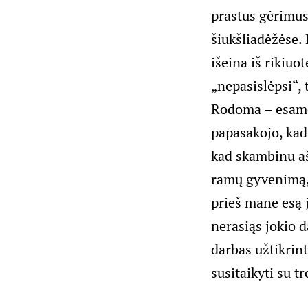
prastus gėrimus
šiukšliadėžėse.
išeina iš rikiu
„nepasislėpsi“, 
Rodoma – esame
papasakojo, kad 
kad skambinu aš
ramų gyvenimą, j
prieš mane esą j
nerasiąs jokio da
darbas užtikrin
susitaikyti su t