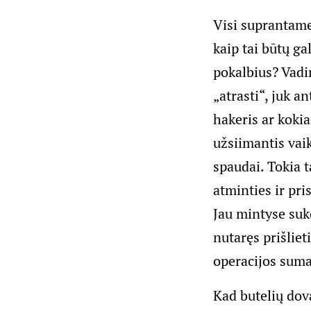
Visi suprantame
kaip tai būtų g
pokalbius? Vadin
„atrasti“, juk a
hakeris ar kokia
užsiimantis vai
spaudai. Tokia t
atminties ir pr
Jau mintyse suk
nutaręs prišlieti
operacijos suma
Kad butelių dov