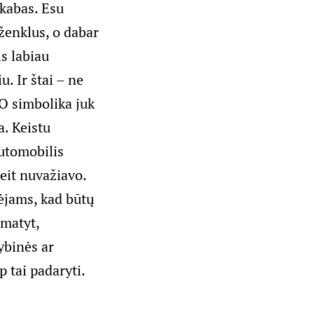
akabas. Esu
 ženklus, o dabar
is labiau
. Ir štai – ne
O simbolika juk
a. Keistu
utomobilis
eit nuvažiavo.
ėjams, kad būtų
 matyt,
ybinės ar
p tai padaryti.