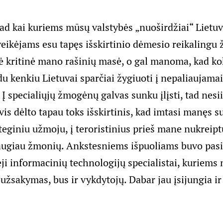
ad kai kuriems mūsų valstybės „nuoširdžiai“ Lietu
veikėjams esu tapęs išskirtinio dėmesio reikalingu
ė kritinė mano rašinių masė, o gal manoma, kad ko
du kenkiu Lietuvai sparčiai žygiuoti į nepaliaujam
. Į specialiųjų žmogėnų galvas sunku įlįsti, tad nes
 vis dėlto tapau toks išskirtinis, kad imtasi manęs s
ateginiu užmoju, į teroristinius prieš mane nukreipt
daugiau žmonių. Ankstesniems išpuoliams buvo pasit
eji informacinių technologijų specialistai, kuriems
užsakymas, bus ir vykdytojų. Dabar jau įsijungia ir 