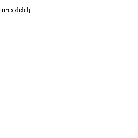
iūrės didelį