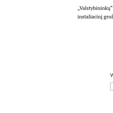
„Valstybininkų“
instaliacinį gro
W