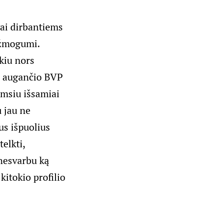
vai dirbantiems
 žmogumi.
kiu nors
ai augančio BVP
iimsiu išsamiai
u jau ne
us išpuolius
elkti,
 nesvarbu ką
kitokio profilio