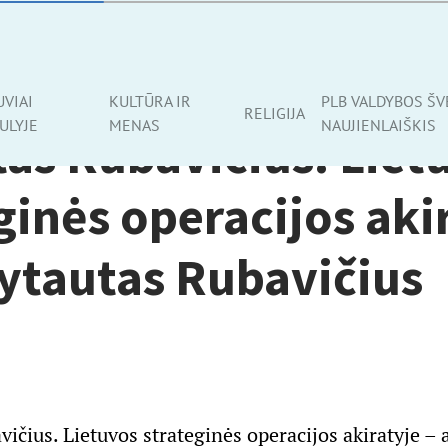
UVIAI
KULTŪRA IR
PLB VALDYBOS ŠV
RELIGIJA
ULYJE
MENAS
NAUJIENLAIŠKIS
as Rubavičius. Liet
ginės operacijos aki
Vytautas Rubavičius