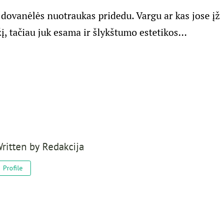
 dovanėlės nuotraukas pridedu. Vargu ar kas jose įž
žį, tačiau juk esama ir šlykštumo estetikos…
ritten by
Redakcija
Profile