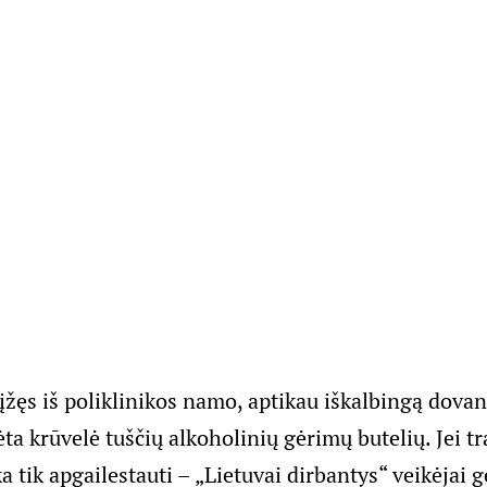
rįžęs iš poliklinikos namo, aptikau iškalbingą dova
ta krūvelė tuščių alkoholinių gėrimų butelių. Jei tr
ka tik apgailestauti – „Lietuvai dirbantys“ veikėjai g