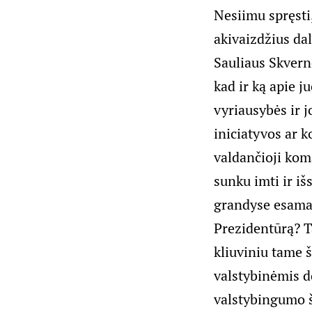
Nesiimu spręsti,
akivaizdžius da
Sauliaus Skverne
kad ir ką apie j
vyriausybės ir j
iniciatyvos ar 
valdančioji koma
sunku imti ir išs
grandyse esama 
Prezidentūrą? Ta
kliuviniu tame š
valstybinėmis d
valstybingumo 