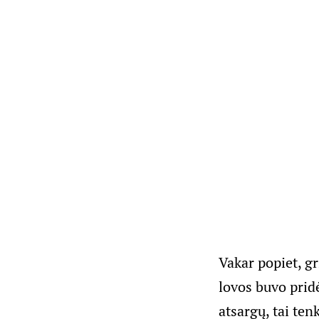
Vakar popiet, g
lovos buvo pridė
atsargų, tai ten