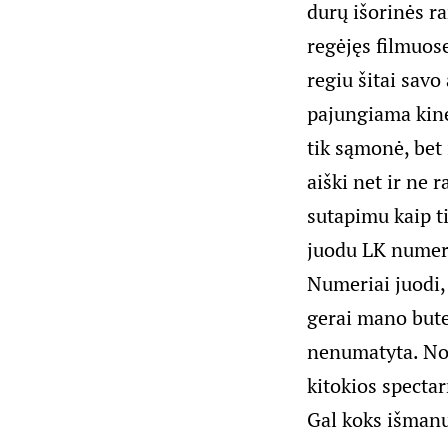
durų išorinės r
regėjęs filmuose
regiu šitai savo
pajungiama kine
tik sąmonė, bet
aiški net ir ne 
sutapimu kaip t
juodu LK numeri
Numeriai juodi,
gerai mano bute 
nenumatyta. Nor
kitokios spectar
Gal koks išmanus