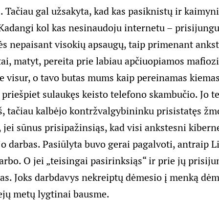
. Tačiau gal užsakyta, kad kas pasiknistų ir kaimyn
 Kadangi kol kas nesinaudoju internetu – prisijung
otės nepaisant visokių apsaugų, taip primenant anks
tai, matyt, pereita prie labiau apčiuopiamos mafioz
 visur, o tavo butas mums kaip pereinamas kiemas
priešpiet sulaukęs keisto telefono skambučio. Jo t
, tačiau kalbėjo kontržvalgybininku prisistatęs žm
ei sūnus prisipažinsiąs, kad visi ankstesni kiberne
o darbas. Pasiūlyta buvo gerai pagalvoti, antraip L
rbo. O jei „teisingai pasirinksiąs“ ir prie jų prisiju
tas. Joks darbdavys nekreiptų dėmesio į menką dėm
rejų metų lygtinai bausme.