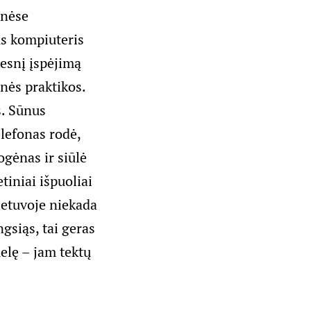
inėse
us kompiuteris
tesnį įspėjimą
inės praktikos.
. Sūnus
elefonas rodė,
ogėnas ir siūlė
tiniai išpuoliai
ietuvoje niekada
ngsiąs, tai geras
elę – jam tektų