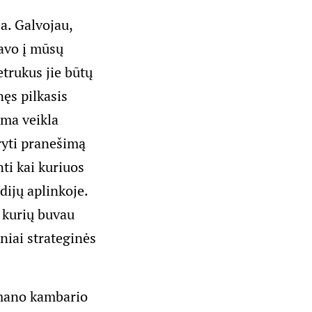
a. Galvojau,
davo į mūsų
etrukus jie būtų
nęs pilkasis
ama veikla
ryti pranešimą
ti kai kuriuos
dijų aplinkoje.
 kurių buvau
iniai strateginės
 mano kambario