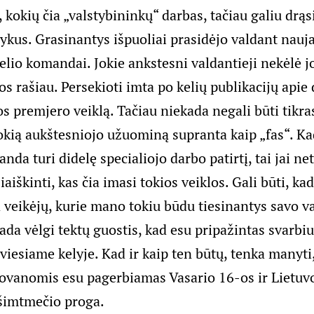
 kokių čia „valstybininkų“ darbas, tačiau galiu drąsi
lykus. Grasinantys išpuoliai prasidėjo valdant nauj
lio komandai. Jokie ankstesni valdantieji nekėlė j
uos rašiau. Persekioti imta po kelių publikacijų apie
os premjero veiklą. Tačiau niekada negali būti tikras
kokią aukštesniojo užuominą supranta kaip „fas“. Ka
nda turi didelę specialiojo darbo patirtį, tai jai ne
iaiškinti, kas čia imasi tokios veiklos. Gali būti, ka
veikėjų, kurie mano tokiu būdu tiesinantys savo vad
da vėlgi tektų guostis, kad esu pripažintas svarbiu
viesiame kelyje. Kad ir kaip ten būtų, tenka manyti
ovanomis esu pagerbiamas Vasario 16-os ir Lietuv
šimtmečio proga.