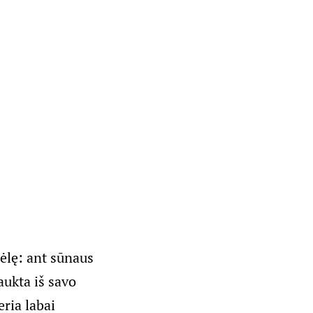
nėlę: ant sūnaus
aukta iš savo
eria labai