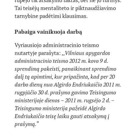
rūpėjo tik atsakymo faktas, bet ne jo turinys.
Tai teisėjų mentaliteto ir piktnaudžiavimo
tarnybine padėtimi klausimas.
Pabaiga vainikuoja darbą
Vyriausiojo administracinio teismo
nutartyje parašyta:
,,Vilniaus apygardos
administracinio teismo 2012 m. kovo 9 d.
sprendimą pakeisti, panaikinant sprendimo
dalį tą apimtimi, kur pripažinta, kad per 20
darbo dienų nuo Algirdo Endriukaičio 2011 m.
rugpjūčio 30 d. prašymo gavimo Teisingumo
ministerijoje dienos – 2011 m. rugsėjo 2 d. –
Teisingumo ministerija pažeidė Algirdo
Endriukaičio teisę laiku gauti atsakymą į
prašymą.“