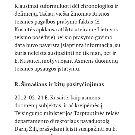
Klausimai suformuluoti dėl chronologijos ir
definicijų. Tačiau viešai žinomas Rusijos
teisinės pagalbos prašymo faktas (E.
Kusaitės apklausa atlikta atvirame Lietuvos
teismo posėdyje) bei šio prašymo gavimo
data buvo paversta įslaptinta informacija, su
kuria neleista susipažinti ne tik man, bet ir
E. Kusaitei, motyvuojant Asmens duomenų
teisinės apsaugos įstatymu.
R. Šimašiaus ir kitų pasityčiojimas
2012-02-24 E. Kusaitė, kaip asmens
duomenų subjektas, ir aš kreipėmės į
Teisingumo ministerijos Tarptautinės teisės
departamento direktoriaus pavaduotoją
Darių Žilį, prašydami leisti susipažinti su E.