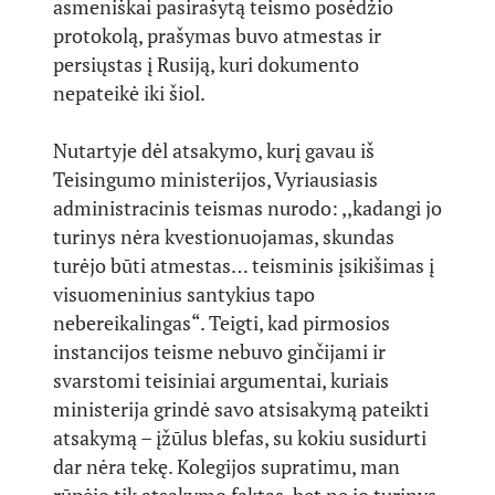
asmeniškai pasirašytą teismo posėdžio
protokolą, prašymas buvo atmestas ir
persiųstas į Rusiją, kuri dokumento
nepateikė iki šiol.
Nutartyje dėl atsakymo, kurį gavau iš
Teisingumo ministerijos, Vyriausiasis
administracinis teismas nurodo: ,,kadangi jo
turinys nėra kvestionuojamas, skundas
turėjo būti atmestas… teisminis įsikišimas į
visuomeninius santykius tapo
nebereikalingas“. Teigti, kad pirmosios
instancijos teisme nebuvo ginčijami ir
svarstomi teisiniai argumentai, kuriais
ministerija grindė savo atsisakymą pateikti
atsakymą – įžūlus blefas, su kokiu susidurti
dar nėra tekę. Kolegijos supratimu, man