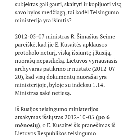
subjektas gali gauti, skaityti ir kopijuoti visą
savo bylos medžiagą, tai kodėl Teisingumo
ministerija yra išimtis?
2012-05-07 ministras R. Šimašius Seime
pareiškė, kad jie E. Kusaitės apklausos
protokolo neturį, viską išsiuntę į Rusiją,
nuorašų nepasilieką. Lietuvos vyriausiasis
archyvaras patikrino ir nustatė (2012-07-
20), kad visų dokumentų nuorašai yra
ministerijoje, byloje su indeksu 1.14.
Ministras sakė netiesą.
Iš Rusijos teisingumo ministerijos
atsakymas išsiųstas 2012-10-05
(po 6
mėnesių)
, o E. Kusaitei šis pranešimas iš
Lietuvos Respublikos teisingumo