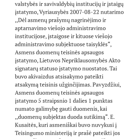
valstybės ir savivaldybių institucijų ir įstaigų
įstatymo, Vyriausybės 2007-08-22 nutarimo
,,Dėl asmenų prašymų nagrinėjimo ir
aptarnavimo viešojo administravimo
institucijose, įstaigose ir kituose viešojo
administravimo subjektuose taisyklės“,
Asmens duomenų teisinės apsaugos
įstatymo, Lietuvos Nepriklausomybės Akto
signatarų statuso įstatymo nuostatos. Tai
buvo akivaizdus atsisakymo pateikti
atsakymą teisinis užginčijimas. Pavyzdžiui,
Asmens duomenų teisinės apsaugos
įstatymo 5 straipsnio 1 dalies 1 punktas
numato galimybę gauti duomenis, kai
,,duomenų subjektas duoda sutikimą“. E.
Kusaitės, kuri asmeniškai buvo nuvykusi į
Teisingumo ministeriją ir prašė pateikti jos