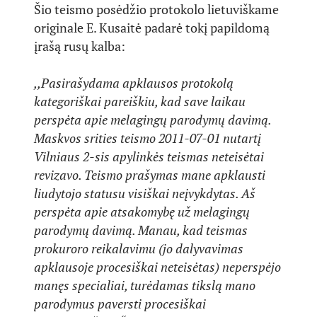
Šio teismo posėdžio protokolo lietuviškame
originale E. Kusaitė padarė tokį papildomą
įrašą rusų kalba:
,,Pasirašydama apklausos protokolą
kategoriškai pareiškiu, kad save laikau
perspėta apie melagingų parodymų davimą.
Maskvos srities teismo 2011-07-01 nutartį
Vilniaus 2-sis apylinkės teismas neteisėtai
revizavo. Teismo prašymas mane apklausti
liudytojo statusu visiškai neįvykdytas. Aš
perspėta apie atsakomybę už melagingų
parodymų davimą. Manau, kad teismas
prokuroro reikalavimu (jo dalyvavimas
apklausoje procesiškai neteisėtas) neperspėjo
manęs specialiai, turėdamas tikslą mano
parodymus paversti procesiškai