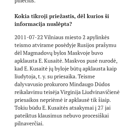
piliečius.
Kokia tikroji priežastis, dėl kurios ši
informacija nuslėpta?
2011-07-22 Vilniaus miesto 2 apylinkės
teismo atvirame posėdyje Rusijos prašymu
dėl Magmadovų bylos Maskvoje buvo
apklausta E. Kusaitė. Maskvos pusė nurodė,
kad E. Kusaitė jų byloje būtų apklausta kaip
liudytoja, t. y. su priesaika. Teisme
dalyvavusio prokuroro Mindaugo Dūdos
reikalavimu teisėja Virginija Liudvinavičienė
priesaikos nepriėmė ir apklausė tik šiaip.
Tokiu būdu E. Kusaitės atsakymai į 27 jai
pateiktus klausimus nebuvo procesiškai
pilnaverčiai.