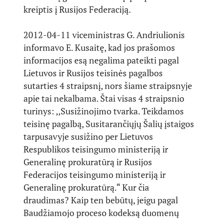
kreiptis į Rusijos Federaciją.
2012-04-11 viceministras G. Andriulionis
informavo E. Kusaitę, kad jos prašomos
informacijos esą negalima pateikti pagal
Lietuvos ir Rusijos teisinės pagalbos
sutarties 4 straipsnį, nors šiame straipsnyje
apie tai nekalbama. Štai visas 4 straipsnio
turinys: ,,Susižinojimo tvarka. Teikdamos
teisinę pagalbą, Susitarančiųjų Šalių įstaigos
tarpusavyje susižino per Lietuvos
Respublikos teisingumo ministeriją ir
Generalinę prokuratūrą ir Rusijos
Federacijos teisingumo ministeriją ir
Generalinę prokuratūrą.“ Kur čia
draudimas? Kaip ten bebūtų, jeigu pagal
Baudžiamojo proceso kodeksą duomenų