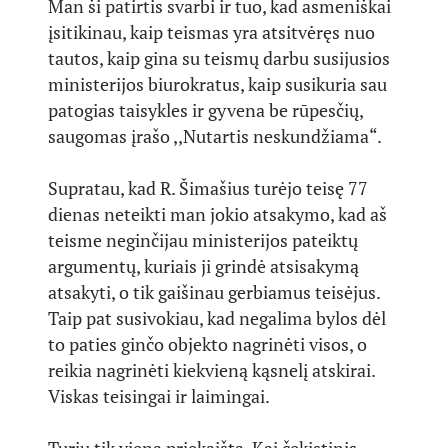
Man ši patirtis svarbi ir tuo, kad asmeniškai
įsitikinau, kaip teismas yra atsitvėręs nuo
tautos, kaip gina su teismų darbu susijusios
ministerijos biurokratus, kaip susikuria sau
patogias taisykles ir gyvena be rūpesčių,
saugomas įrašo ,,Nutartis neskundžiama“.
Supratau, kad R. Šimašius turėjo teisę 77
dienas neteikti man jokio atsakymo, kad aš
teisme neginčijau ministerijos pateiktų
argumentų, kuriais ji grindė atsisakymą
atsakyti, o tik gaišinau gerbiamus teisėjus.
Taip pat susivokiau, kad negalima bylos dėl
to paties ginčo objekto nagrinėti visos, o
reikia nagrinėti kiekvieną kąsnelį atskirai.
Viskas teisingai ir laimingai.