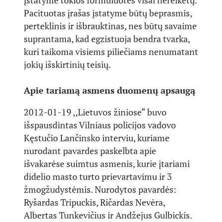
įstatyme tokios formuluotės visai nereikėtų.
Pacituotas įrašas įstatyme būtų beprasmis,
perteklinis ir išbrauktinas, nes būtų savaime
suprantama, kad egzistuoja bendra tvarka,
kuri taikoma visiems piliečiams nenumatant
jokių išskirtinių teisių.
Apie tariamą asmens duomenų apsaugą
2012-01-19 ,,Lietuvos žiniose“ buvo
išspausdintas Vilniaus policijos vadovo
Kęstučio Lančinsko interviu, kuriame
nurodant pavardes paskelbta apie
išvakarėse suimtus asmenis, kurie įtariami
didelio masto turto prievartavimu ir 3
žmogžudystėmis. Nurodytos pavardės:
Ryšardas Tripuckis, Ričardas Nevėra,
Albertas Tunkevičius ir Andžejus Gulbickis.