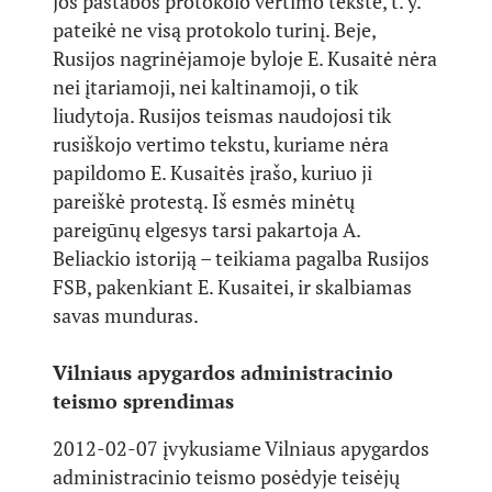
jos pastabos protokolo vertimo tekste, t. y.
pateikė ne visą protokolo turinį. Beje,
Rusijos nagrinėjamoje byloje E. Kusaitė nėra
nei įtariamoji, nei kaltinamoji, o tik
liudytoja. Rusijos teismas naudojosi tik
rusiškojo vertimo tekstu, kuriame nėra
papildomo E. Kusaitės įrašo, kuriuo ji
pareiškė protestą. Iš esmės minėtų
pareigūnų elgesys tarsi pakartoja A.
Beliackio istoriją – teikiama pagalba Rusijos
FSB, pakenkiant E. Kusaitei, ir skalbiamas
savas munduras.
Vilniaus apygardos administracinio
teismo sprendimas
2012-02-07 įvykusiame Vilniaus apygardos
administracinio teismo posėdyje teisėjų