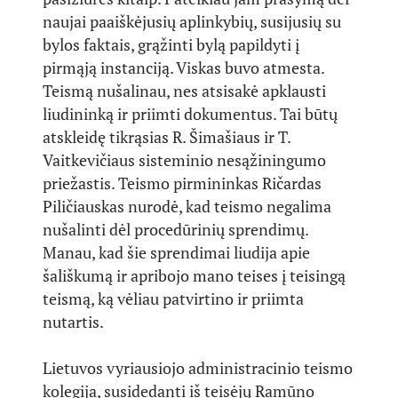
naujai paaiškėjusių aplinkybių, susijusių su
bylos faktais, grąžinti bylą papildyti į
pirmąją instanciją. Viskas buvo atmesta.
Teismą nušalinau, nes atsisakė apklausti
liudininką ir priimti dokumentus. Tai būtų
atskleidę tikrąsias R. Šimašiaus ir T.
Vaitkevičiaus sisteminio nesąžiningumo
priežastis. Teismo pirmininkas Ričardas
Piličiauskas nurodė, kad teismo negalima
nušalinti dėl procedūrinių sprendimų.
Manau, kad šie sprendimai liudija apie
šališkumą ir apribojo mano teises į teisingą
teismą, ką vėliau patvirtino ir priimta
nutartis.
Lietuvos vyriausiojo administracinio teismo
kolegija, susidedanti iš teisėjų Ramūno