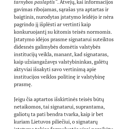
tarnybos paslaptis“
. Atvejų, kai informacijos
gavimas ribojamas, sąrašas yra aptartas ir
baigtinis, nurodytas įstatymo leidėjo ir nėra
pagrindo jį išplėsti ar vertinti kaip
konkuruojantį su kitomis teisės normomis.
Įstatymo idėjos prasme signatarui suteiktos
didesnės galimybės domėtis valstybės
institucijų veikla, manant, kad signataras,
kaip užsiangažavęs valstybininkas, galėtų
aktyviai išsakyti savo vertinimą apie
institucijos veiklos politinę ir valstybinę
prasmę.
Jeigu čia aptartos išskirtinės teisės būtų
netaikomos, tai signatarui, suprantama,
galiotų ta pati bendra tvarka, kaip ir bet
kuriam Lietuvos piliečiui, o signatarų