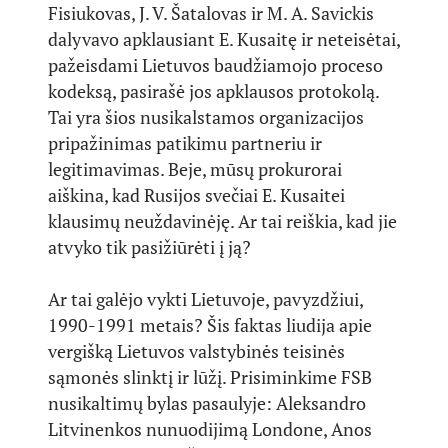
Fisiukovas, J. V. Šatalovas ir M. A. Savickis
dalyvavo apklausiant E. Kusaitę ir neteisėtai,
pažeisdami Lietuvos baudžiamojo proceso
kodeksą, pasirašė jos apklausos protokolą.
Tai yra šios nusikalstamos organizacijos
pripažinimas patikimu partneriu ir
legitimavimas. Beje, mūsų prokurorai
aiškina, kad Rusijos svečiai E. Kusaitei
klausimų neuždavinėję. Ar tai reiškia, kad jie
atvyko tik pasižiūrėti į ją?
Ar tai galėjo vykti Lietuvoje, pavyzdžiui,
1990-1991 metais? Šis faktas liudija apie
vergišką Lietuvos valstybinės teisinės
sąmonės slinktį ir lūžį. Prisiminkime FSB
nusikaltimų bylas pasaulyje: Aleksandro
Litvinenkos nunuodijimą Londone, Anos