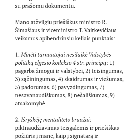
su prašomu dokumentu.
Mano atžvilgiu priešiškus ministro R.
Šimašiaus ir viceministro T. Vaitkevičiaus
veiksmus apibendrinsiu keliais punktais:
1.
Minėti tarnautojai nesilaikė Valstybės
politikų elgesio kodekso 4 str. principų
: 1)
pagarba žmogui ir valstybei, 2) teisingumas,
3) sąžiningumas, 4) skaidrumas ir viešumas,
5) padorumas, 6) pavyzdingumas, 7)
nesavanaudiškumas, 8) nešališkumas, 9)
atsakomybė.
2.
Išryškėję mentaliteto bruožai:
piktnaudžiavimas teisgalėmis ir priešiškas
požiūris į mane, kaip į signatarą ir