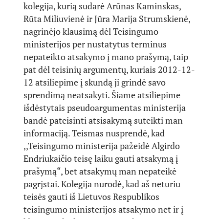
kolegija, kurią sudarė Arūnas Kaminskas,
Rūta Miliuvienė ir Jūra Marija Strumskienė,
nagrinėjo klausimą dėl Teisingumo
ministerijos per nustatytus terminus
nepateikto atsakymo į mano prašymą, taip
pat dėl teisinių argumentų, kuriais 2012-12-
12 atsiliepime į skundą ji grindė savo
sprendimą neatsakyti. Šiame atsiliepime
išdėstytais pseudoargumentas ministerija
bandė pateisinti atsisakymą suteikti man
informaciją. Teismas nusprendė, kad
,,Teisingumo ministerija pažeidė Algirdo
Endriukaičio teisę laiku gauti atsakymą į
prašymą“, bet atsakymų man nepateikė
pagrįstai. Kolegija nurodė, kad aš neturiu
teisės gauti iš Lietuvos Respublikos
teisingumo ministerijos atsakymo net ir į