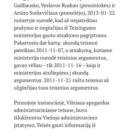
Gadliausko, Veslavos Ruskan (pirmininkės) ir
Arūno Sutkevičiaus (pranešėjo), 2013-01-22
nutartyje nurodė, kad aš nepateikiau
prašymo ir neginčijau iš Teisingumo
ministerijos gauto atsakymo pagrįstumo.
Pakartosiu dar kartą: skundą teismui
pateikiau 2011-11-07, o atsakymą, kuriame
ministerija nurodė teisinius argumentus,
gavau vėliau – tik 2011-11-16 – kaip ir
ministerijos atsiliepimo į skundą
argumentus. 2011-11-21 raštu teismui aš
užginčijau tuos teisinius argumentus.
Pirmojoje instancijoje, Vilniaus apygardos
administraciniame teisme, buvo
išlukštentos Viešojo administravimo
įstatymo, Teisės gauti informaciją iš