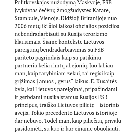
Politkovskajos nužudymą Maskvoje, FSB
įvykdytas čečėnų žmogžudystes Katare,
Stambule, Vienoje. Didžioji Britanijoje nuo
2006 metų iki šiol laikosi oficialios pozicijos
nebendradarbiauti su Rusija terorizmo
klausimais. Šiame kontekste Lietuvos
pareigūnų bendradarbiavimas su FSB
pariteto pagrindais kaip su patikimu
partneriu kelia rimtų abejonių. Juo labiau
man, kaip tarybiniam zekui, tai regisi kaip
grįžimas į anuos ,,gerus“ laikus. E. Kusaitės
byla, kai Lietuvos pareigūnai, pripažindami
ir gerbdami nusikalstamus Rusijos FSB
principus, traiško Lietuvos pilietę – istorinis
avejis. Tokio precedento Lietuvos istorijoje
dar nebuvo. Todėl man, kaip piliečiui, privalu
pasidomėti, su kuo ir kur einame obuoliauti.