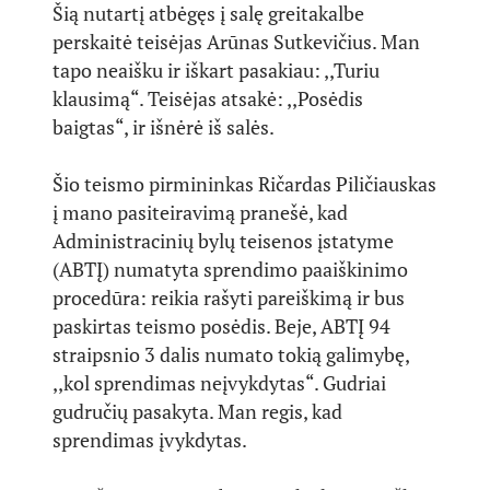
Šią nutartį atbėgęs į salę greitakalbe
perskaitė teisėjas Arūnas Sutkevičius. Man
tapo neaišku ir iškart pasakiau: ,,Turiu
klausimą“. Teisėjas atsakė: ,,Posėdis
baigtas“, ir išnėrė iš salės.
Šio teismo pirmininkas Ričardas Piličiauskas
į mano pasiteiravimą pranešė, kad
Administracinių bylų teisenos įstatyme
(ABTĮ) numatyta sprendimo paaiškinimo
procedūra: reikia rašyti pareiškimą ir bus
paskirtas teismo posėdis. Beje, ABTĮ 94
straipsnio 3 dalis numato tokią galimybę,
,,kol sprendimas neįvykdytas“. Gudriai
gudručių pasakyta. Man regis, kad
sprendimas įvykdytas.