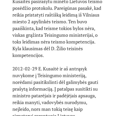
Kusaitės pasirašytu minėto Lietuvos teismo
posėdžio protokolu. Pareigūnas pasakė, kad
reikia pristatyti raštišką leidimą iš Vilniaus
miesto 2 apylinkės teismo. Ten buvo
paaiškinta, kad teisme tokios bylos nėra,
viskas grąžinta Teisingumo ministerijai, o
toks leidimas nėra teismo kompetencija.
Kyla klausimas dėl D. Žilio teisinės
kompetencijos.
2012-02-29 E. Kusaitė ir aš antrąsyk
nuvykome į Teisingumo ministeriją,
norėdami pasitikslinti dėl galimybės gauti
prašytą informaciją. Į patalpas susitikti su
ministro patarėjais ir padėjėjais apsauga,
reikia manyti, vadovybės nurodymu,
neįleido, nors man tokią teisę kaip
signatarui garantuoja Lietuvos