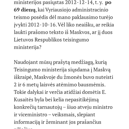
ministerijos pasiųstas 2012-12-14, t. y.
po
69 dienų
, kai Vyriausiojo administracinio
teismo posėdis dėl mano paklausimo turėjo
įvykti 2012-10-16. Vėl liko neaišku, ar reikia
laukti prašomo teksto iš Maskvos, ar jį duos
Lietuvos Respublikos teisingumo
ministerija?
Naudojant mūsų prašytą medžiagą, kurią
Teisingumo ministerija siųsdama į Maskvą
iškraipė, Maskvoje du žmonės buvo nuteisti
2 ir 6 metų laisvės atėmimo bausmėmis.
Tokie dalykai ir verčia atidžiai domėtis E.
Kusaitės byla bei kelia nepasitikėjimą
konkrečių tarnautojų – šiuo atveju ministro
ir viceministro – veiksmais, slepiant
informaciją ir žeminant jos prašančius