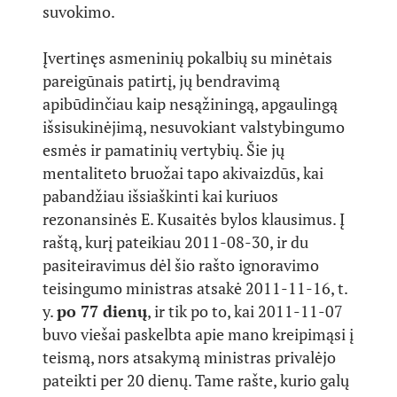
suvokimo.
Įvertinęs asmeninių pokalbių su minėtais
pareigūnais patirtį, jų bendravimą
apibūdinčiau kaip nesąžiningą, apgaulingą
išsisukinėjimą, nesuvokiant valstybingumo
esmės ir pamatinių vertybių. Šie jų
mentaliteto bruožai tapo akivaizdūs, kai
pabandžiau išsiaškinti kai kuriuos
rezonansinės E. Kusaitės bylos klausimus. Į
raštą, kurį pateikiau 2011-08-30, ir du
pasiteiravimus dėl šio rašto ignoravimo
teisingumo ministras atsakė 2011-11-16, t.
y.
po 77 dienų
, ir tik po to, kai 2011-11-07
buvo viešai paskelbta apie mano kreipimąsi į
teismą, nors atsakymą ministras privalėjo
pateikti per 20 dienų. Tame rašte, kurio galų