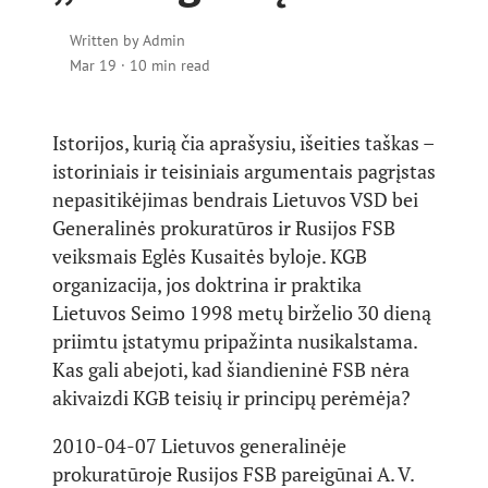
Written by
Admin
Mar 19
·
10 min read
Istorijos, kurią čia aprašysiu, išeities taškas –
istoriniais ir teisiniais argumentais pagrįstas
nepasitikėjimas bendrais Lietuvos VSD bei
Generalinės prokuratūros ir Rusijos FSB
veiksmais Eglės Kusaitės byloje. KGB
organizacija, jos doktrina ir praktika
Lietuvos Seimo 1998 metų birželio 30 dieną
priimtu įstatymu pripažinta nusikalstama.
Kas gali abejoti, kad šiandieninė FSB nėra
akivaizdi KGB teisių ir principų perėmėja?
2010-04-07 Lietuvos generalinėje
prokuratūroje Rusijos FSB pareigūnai A. V.