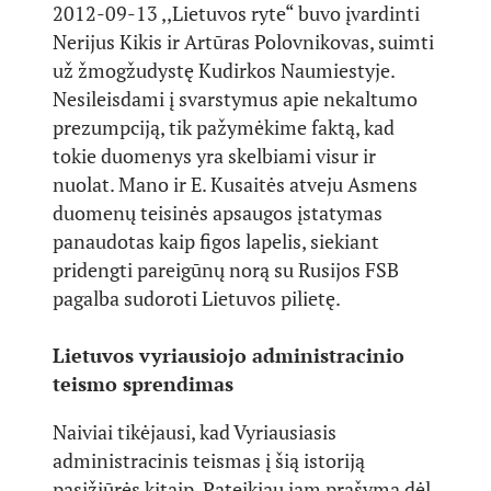
2012-09-13 ,,Lietuvos ryte“ buvo įvardinti
Nerijus Kikis ir Artūras Polovnikovas, suimti
už žmogžudystę Kudirkos Naumiestyje.
Nesileisdami į svarstymus apie nekaltumo
prezumpciją, tik pažymėkime faktą, kad
tokie duomenys yra skelbiami visur ir
nuolat. Mano ir E. Kusaitės atveju Asmens
duomenų teisinės apsaugos įstatymas
panaudotas kaip figos lapelis, siekiant
pridengti pareigūnų norą su Rusijos FSB
pagalba sudoroti Lietuvos pilietę.
Lietuvos vyriausiojo administracinio
teismo sprendimas
Naiviai tikėjausi, kad Vyriausiasis
administracinis teismas į šią istoriją
pasižiūrės kitaip. Pateikiau jam prašymą dėl