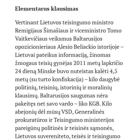
Elementarus klausimas
Vertinant Lietuvos teisingumo ministro
Remigijaus Šimašiaus ir viceministro Tomo
Vaitkevičiaus veiksmus Baltarusijos
opozicionieriaus Alesio Beliackio istorijoje –
Lietuvai pateikus informaciją, žinomas
žmogaus teisių gynėjas 2011 metų lapkričio
24 dieną Minske buvo nuteistas kalėti 4,5
metų (su turto konfiskacija) – kilo daugybė
politinių, teisinių, istorinių ir moralinių
klausimų. Baltarusijos saugumas nėra
pakeitęs net savo vardo – liko KGB. Kilo
abejonių dėl mūsų VSD, Generalinės
prokuratūros ir Teisingumo ministerijos
pareigūnų politinės ir teisinės sąmonės,
Lietuvos suvereniteto, teisės ir teisingumo