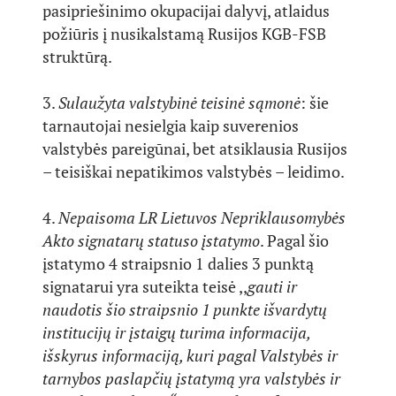
pasipriešinimo okupacijai dalyvį, atlaidus
požiūris į nusikalstamą Rusijos KGB-FSB
struktūrą.
3.
Sulaužyta valstybinė teisinė sąmonė
: šie
tarnautojai nesielgia kaip suverenios
valstybės pareigūnai, bet atsiklausia Rusijos
– teisiškai nepatikimos valstybės – leidimo.
4.
Nepaisoma LR Lietuvos Nepriklausomybės
Akto signatarų statuso įstatymo
. Pagal šio
įstatymo 4 straipsnio 1 dalies 3 punktą
signatarui yra suteikta teisė ,,
gauti ir
naudotis šio straipsnio 1 punkte išvardytų
institucijų ir įstaigų turima informacija,
išskyrus informaciją, kuri pagal Valstybės ir
tarnybos paslapčių įstatymą yra valstybės ir