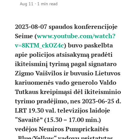
Aug 11
·
1 min read
2023-08-07 spaudos konferencijoje
Seime (
www.youtube.com/watch?
v=8KTM_ckOZ4c
) buvo paskelbta
apie policijos atsisakymą pradėti
ikiteisminį tyrimą pagal signataro
Zigmo Vaišvilos ir buvusio Lietuvos
kariuomenės vado generolo Valdo
Tutkaus kreipimąsi dėl ikiteisminio
tyrimo pradėjimo, nes 2023-06-25 d.
LRT 19.30 val. televizijos laidoje
“Savaitė” (15.30 – 17.00 min.)
vedėjos Nemiros Pumprickaitės
„Blue/Yellow“ vadovu pristatytas