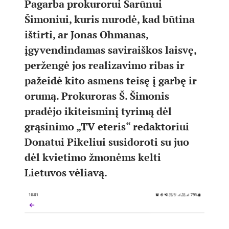
Pagarba prokurorui Šarūnui
Šimoniui, kuris nurodė, kad būtina
ištirti, ar Jonas Ohmanas,
įgyvendindamas saviraiškos laisvę,
peržengė jos realizavimo ribas ir
pažeidė kito asmens teisę į garbę ir
orumą. Prokuroras Š. Šimonis
pradėjo ikiteisminį tyrimą dėl
grąsinimo „TV eteris“ redaktoriui
Donatui Pikeliui susidoroti su juo
dėl kvietimo žmonėms kelti
Lietuvos vėliavą.