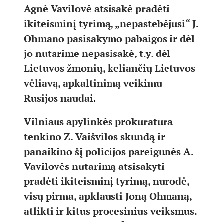
Agnė Vavilovė atsisakė pradėti
ikiteisminį tyrimą, „nepastebėjusi“ J.
Ohmano pasisakymo pabaigos ir dėl
jo nutarime nepasisakė, t.y. dėl
Lietuvos žmonių, keliančių Lietuvos
vėliavą, apkaltinimą veikimu
Rusijos naudai
.
Vilniaus apylinkės prokuratūra
tenkino Z. Vaišvilos skundą ir
panaikino šį policijos pareigūnės A.
Vavilovės nutarimą atsisakyti
pradėti ikiteisminį tyrimą, nurodė,
visų pirma, apklausti Joną Ohmaną,
atlikti ir kitus procesinius veiksmus.