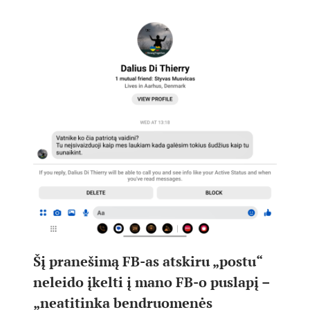
Šį pranešimą FB-as atskiru „postu“
neleido įkelti į mano FB-o puslapį –
„neatitinka bendruomenės