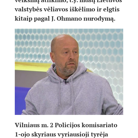
valstybės vėliavos iškėlimo ir elgtis
kitaip pagal J. Ohmano nurodymą.
Vilniaus m. 2 Policijos komisariato
1-ojo skyriaus vyriausioji tyrėja