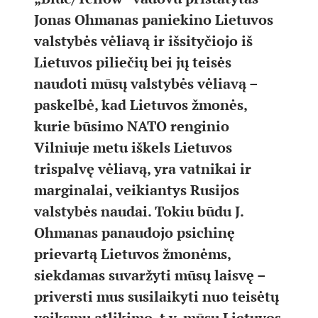
Jonas Ohmanas paniekino Lietuvos
valstybės vėliavą ir išsityčiojo iš
Lietuvos piliečių bei jų teisės
naudoti mūsų valstybės vėliavą –
paskelbė, kad Lietuvos žmonės,
kurie būsimo NATO renginio
Vilniuje metu iškels Lietuvos
trispalvę vėliavą, yra vatnikai ir
marginalai, veikiantys Rusijos
valstybės naudai. Tokiu būdu J.
Ohmanas panaudojo psichinę
prievartą Lietuvos žmonėms,
siekdamas suvaržyti mūsų laisvę –
priversti mus susilaikyti nuo teisėtų
veiksmų atlikimo, t.y. mūsų Lietuvos