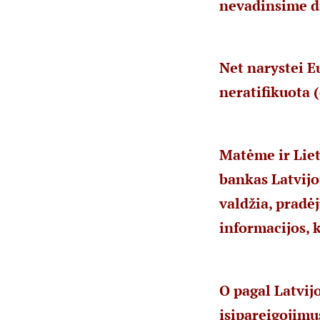
nevadinsime di
Net narystei E
neratifikuota 
Matėme ir Liet
bankas Latvijo
valdžia, pradė
informacijos, 
O pagal Latvij
įsipareigojimu