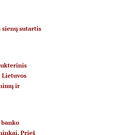
 sienų sutartis
dukterinis
s Lietuvos
nimų ir
o banko
inkai. Prieš