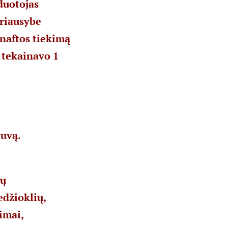
duotojas
yriausybe
 naftos tiekimą
i tekainavo 1
tuvą.
žų
edžioklių,
imai,