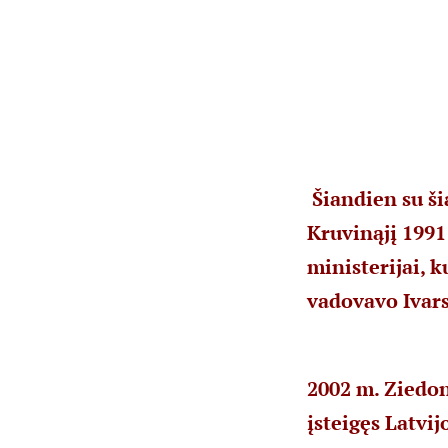
Šiandien su ši
Kruvinąjį 1991
ministerijai, 
vadovavo Ivars
2002 m. Ziedon
įsteigęs Latvi