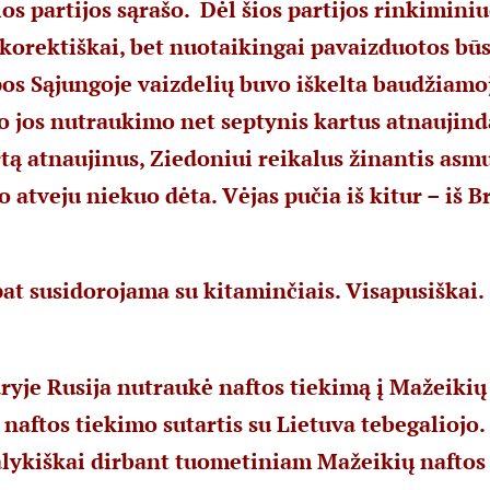
ios partijos sąrašo.
Dėl šios partijos rinkimini
korektiškai, bet nuotaikingai pavaizduotos bū
os Sąjungoje vaizdelių buvo iškelta baudžiamoji
 jos nutraukimo net septynis kartus atnaujind
rtą atnaujinus, Ziedoniui reikalus žinantis asm
o atveju niekuo dėta. Vėjas pučia iš kitur – iš B
 pat susidorojama su kitaminčiais. Visapusiškai.
ryje Rusija nutraukė naftos tiekimą į Mažeikių
 naftos tiekimo sutartis su Lietuva tebegaliojo
alykiškai dirbant tuometiniam Mažeikių naftos 