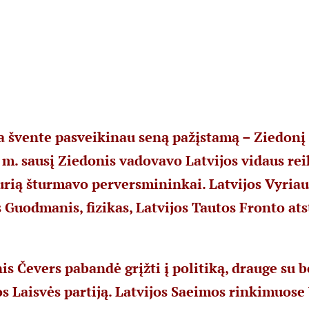
a švente pasveikinau seną pažįstamą – Ziedonį
 m. sausį Ziedonis vadovavo Latvijos vidaus rei
kurią šturmavo perversmininkai. Latvijos Vyria
 Guodmanis, fizikas, Latvijos Tautos Fronto ats
is Čevers pabandė grįžti į politiką, drauge su 
jos Laisvės partiją. Latvijos Saeimos rinkimuos