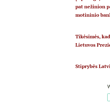
pat nežinion 
motininio bank
Tikėsimės, kad
Lietuvos Prezi
Stiprybės Latvi
W