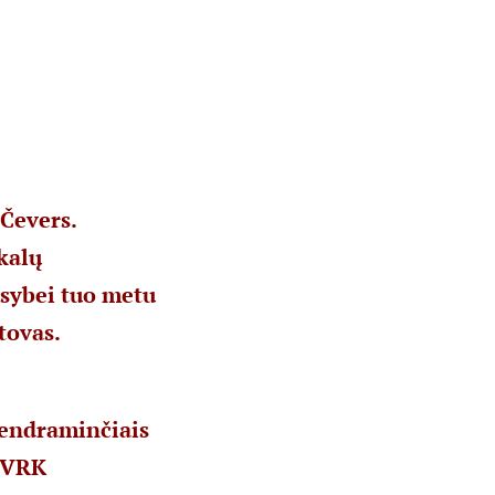
 Čevers.
kalų
usybei tuo metu
tovas.
bendraminčiais
e VRK