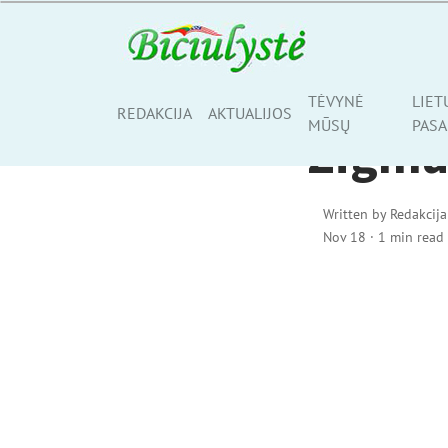
AKTUALIJOS
TĖVYNĖ
LIET
Share
REDAKCIJA
AKTUALIJOS
MŪSŲ
PASA
Zigmas
Written by
Redakcija
Nov 18
·
1 min read