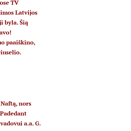
uose TV
simos Latvijos
 byla. Šią
avo!
uo paaiškino,
riuselio.
 Naftą, nors
. Padedant
vadovui a.a. G.