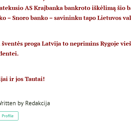
patekusio AS Krajbanka bankroto iškėlimą šio 
o – Snoro banko – savininku tapo Lietuvos val
 šventės proga Latvija to neprimins Rygoje vieš
dentei.
jai ir jos Tautai!
ritten by
Redakcija
Profile