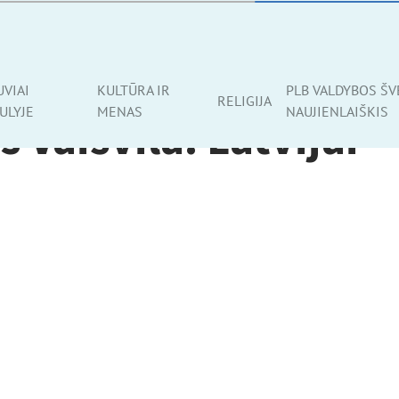
UVIAI
KULTŪRA IR
PLB VALDYBOS ŠV
RELIGIJA
ULYJE
MENAS
NAUJIENLAIŠKIS
 Vaišvila. Latvijai –