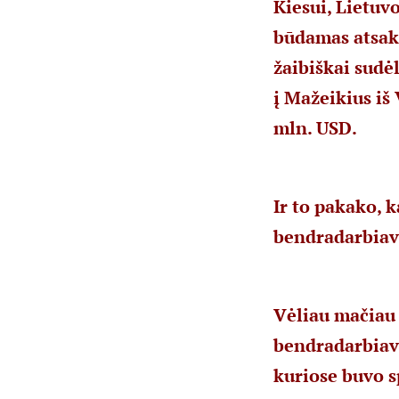
Kiesui, Lietuv
būdamas atsaki
žaibiškai sudė
į Mažeikius iš 
mln. USD.
Ir to pakako, k
bendradarbiavi
Vėliau mačiau 
bendradarbiavi
kuriose buvo s