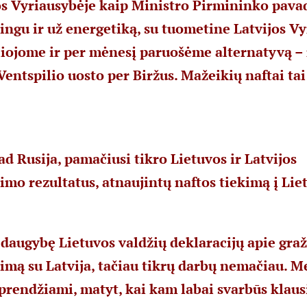
os Vyriausybėje kaip Ministro Pirmininko pava
ngu ir už energetiką, su tuometine Latvijos V
liojome ir per mėnesį paruošėme alternatyvą –
Ventspilio uosto per Biržus. Mažeikių naftai ta
ad Rusija, pamačiusi tikro Lietuvos ir Latvijos
mo rezultatus, atnaujintų naftos tiekimą į Lie
daugybę Lietuvos valdžių deklaracijų apie gra
mą su Latvija, tačiau tikrų darbų nemačiau. M
prendžiami, matyt, kai kam labai svarbūs klaus