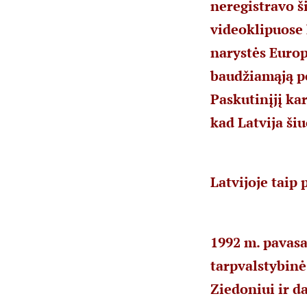
neregistravo š
videoklipuose 
narystės Europ
baudžiamąją po
Paskutinįjį ka
kad Latvija šiu
Latvijoje taip
1992 m. pavasa
tarpvalstybinė
Ziedoniui ir d