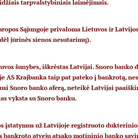
džiais tarpvalstybiniais laimėjimais.
uropos Sąjungoje privaloma Lietuvos ir Latvijos
(dėl jūrinės sienos nesutarimų).
uvos šunybes, iškrėstas Latvijai. Snoro banko 
je AS Krajbanka taip pat pateko į bankrotą, ne
jusi Snoro banko aferą, neteikė Latvijai paaiški
kas vyksta su Snoro banku.
os įstatymus už Latvijoje registruoto dukterini
s bankroto atveju atsako motininio banko savin