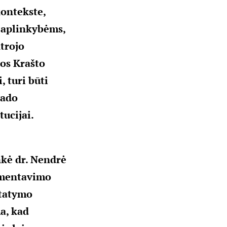
kontekste,
 aplinkybėms,
trojo
os Krašto
, turi būti
rado
tucijai.
nkė dr. Nendrė
lamentavimo
statymo
a, kad