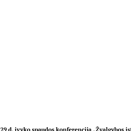
 29 d. įvyko spaudos konferencija „
Žvalgybos į