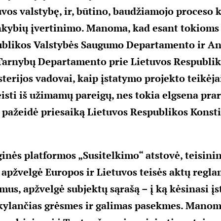
uvos valstybę, ir, būtino, baudžiamojo proceso 
inkybių įvertinimo. Manoma, kad esant tokioms
ublikos Valstybės Saugumo Departamento ir An
Tarnybų Departamento prie Lietuvos Respublik
erijos vadovai, kaip įstatymo projekto teikėjai
eisti iš užimamų pareigų, nes tokia elgsena pra
r pažeidė priesaiką Lietuvos Respublikos Konsti
ginės platformos „Susitelkimo“ atstovė, teisini
apžvelgė Europos ir Lietuvos teisės aktų reg
us, apžvelgė subjektų sąrašą – į ką kėsinasi į
 kylančias grėsmes ir galimas pasekmes. Manom