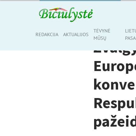
AKTUALIJOS
TĖVYNĖ
LIET
Share
REDAKCIJA
AKTUALIJOS
MŪSŲ
PASA
Žvalgy
Europ
konven
Respub
pažei