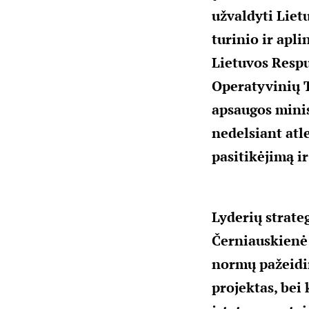
užvaldyti Liet
turinio ir apl
Lietuvos Resp
Operatyvinių 
apsaugos minist
nedelsiant atl
pasitikėjimą i
Lyderių strate
Černiauskienė 
normų pažeidim
projektas, bei