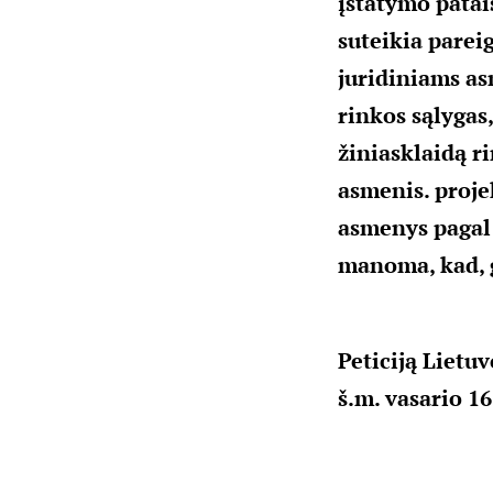
įstatymo patais
suteikia parei
juridiniams as
rinkos sąlygas
žiniasklaidą r
asmenis. proje
asmenys pagal 
manoma, kad, g
Peticiją Lietu
š.m. vasario 16