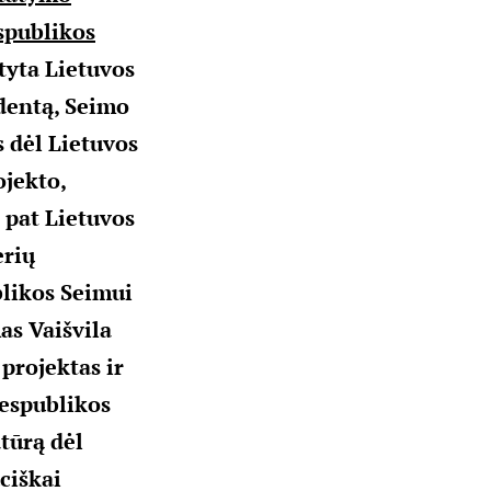
spublikos
tyta Lietuvos
dentą, Seimo
 dėl Lietuvos
ojekto,
 pat Lietuvos
erių
blikos Seimui
as Vaišvila
projektas ir
Respublikos
tūrą dėl
ciškai