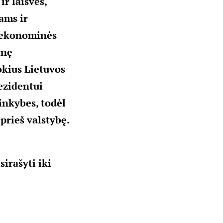
ir laisves,
ams ir
i ekonominės
inę
okius Lietuvos
ezidentui
inkybes, todėl
prieš valstybę.
irašyti iki