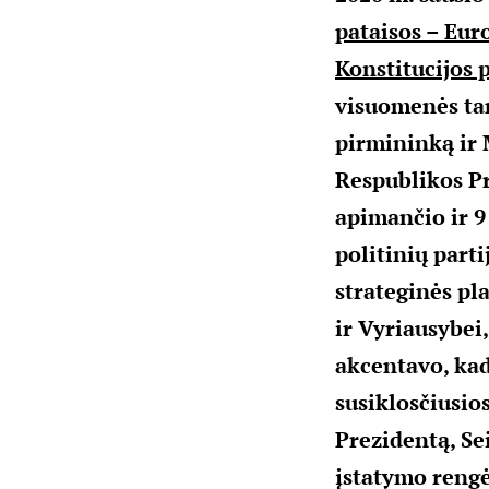
pataisos – Eur
Konstitucijos 
visuomenės tar
pirmininką ir 
Respublikos Pr
apimančio ir 9
politinių part
strateginės pl
ir Vyriausybei
akcentavo, kad
susiklosčiusio
Prezidentą, Se
įstatymo rengė