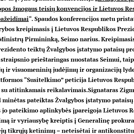
opos žmogaus teisių konvencijos ir Lietuvos Re
pažeidimai
“. Spaudos konferencijos metu prista
ybos kreipimasis į Lietuvos Respublikos Prezi
Ministrų Pirmininką, Seimo narius. Kreipimasis
ezidento teiktų Žvalgybos įstatymo pataisų pr
 straipsnio prieštaringas nuostatas Seimui, taip
ijų ir visuomeninių judėjimų ir organizacijų lyd
atformos “Susitelkimo” peticija Lietuvos Respu
, su atitinkamais reikalavimais.
Signataras Zigm
 minėtas pateiktas Žvalgybos įstatymo pataisų 
s jo pateikimo aplinkybės įpareigoja Lietuvos 
imą ir vyriausybę kreiptis į Generalinę prokura
jų tikrųjų ketinimų – neteisėtai ir antikonstitu