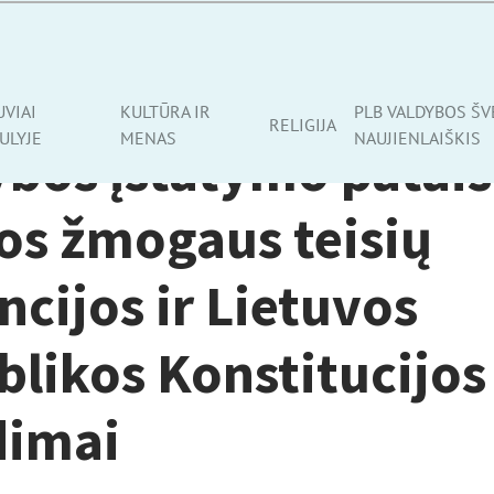
UVIAI
KULTŪRA IR
PLB VALDYBOS ŠV
RELIGIJA
ULYJE
MENAS
NAUJIENLAIŠKIS
bos įstatymo patais
os žmogaus teisių
cijos ir Lietuvos
likos Konstitucijos
dimai