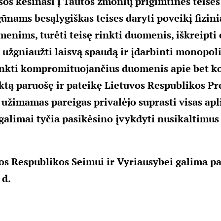
os kėsinasi į Tautos žmonių prigimtines teises 
gūnams besąlygiškas teises daryti poveikį fizini
menims, turėti teisę rinkti duomenis, iškreipt
, užgniaužti laisvą spaudą ir įdarbinti monopol
inkti kompromituojančius duomenis apie bet k
ktą paruošę ir pateikę Lietuvos Respublikos Pr
užimamas pareigas privalėjo suprasti visas apl
alimai tyčia pasikėsino įvykdyti nusikaltimus 
vos Respublikos Seimui ir Vyriausybei galima pas
 d.