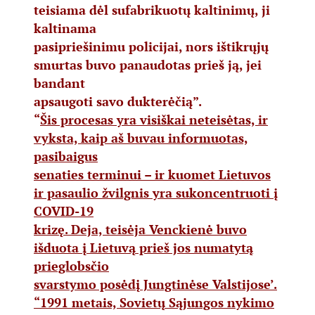
teisiama dėl sufabrikuotų kaltinimų, ji
kaltinama
pasipriešinimu policijai, nors ištikrųjų
smurtas buvo panaudotas prieš ją, jei
bandant
apsaugoti savo dukterėčią”.
“
Šis procesas yra visiškai neteisėtas, ir
vyksta, kaip aš buvau informuotas,
pasibaigus
senaties terminui – ir kuomet Lietuvos
ir pasaulio žvilgnis yra sukoncentruoti į
COVID-19
krizę. Deja, teisėja Venckienė buvo
išduota į Lietuvą prieš jos numatytą
prieglobsčio
svarstymo posėdį Jungtinėse Valstijose’.
“1991 metais, Sovietų Sąjungos nykimo