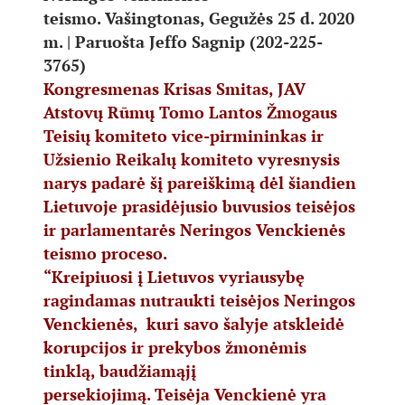
teismo. Vašingtonas, Gegužės 25 d. 2020
m. | Paruošta Jeffo Sagnip (202-225-
3765)
Kongresmenas Krisas Smitas, JAV
Atstovų Rūmų Tomo Lantos Žmogaus
Teisių komiteto vice-pirmininkas ir
Užsienio Reikalų komiteto vyresnysis
narys padarė šį pareiškimą dėl šiandien
Lietuvoje prasidėjusio buvusios teisėjos
ir parlamentarės Neringos Venckienės
teismo proceso.
“Kreipiuosi į Lietuvos vyriausybę
ragindamas nutraukti teisėjos Neringos
Venckienės, kuri savo šalyje atskleidė
korupcijos ir prekybos žmonėmis
tinklą, baudžiamąjį
persekiojimą. Teisėja Venckienė yra