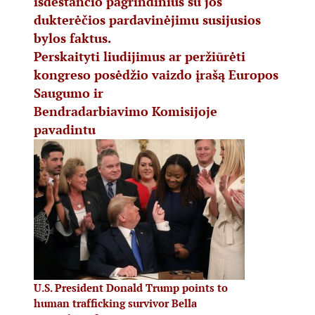
išdėstančio pagrindinius su jos
dukterėčios pardavinėjimu susijusios
bylos faktus.
Perskaityti liudijimus ar peržiūrėti
kongreso posėdžio vaizdo įrašą Europos
Saugumo ir
Bendradarbiavimo Komisijoje
pavadintu
U.S. President Donald Trump points to
human trafficking survivor Bella