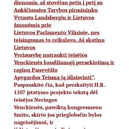
dienomis, aš stovėjau petis į petį su
Aukščiausios Tarybos pirmininku
Vytautu Landsbergiu ir Lietuvos
žmonėmis prie
Lietuvos Parlamento Vilniuje, nes
teisingumas to reikalavo. Aš skatinu
Lietuvos
Vyriausybę nutraukti teisėjos
Venckienės baudžiamąjį persekiojimą ir
raginu Panevėžio
Apygardos Teismą ją išlaisvinti”
.
Paspauskite čia, kad perskaityti H.R.
1107 įstatymo projekto tekstą dėl
teisėjos Neringos
Venckienės, pateiktą kongresmeno
Smito, skirto jos prieglobsčio bylos
nagrinėjimui, ir