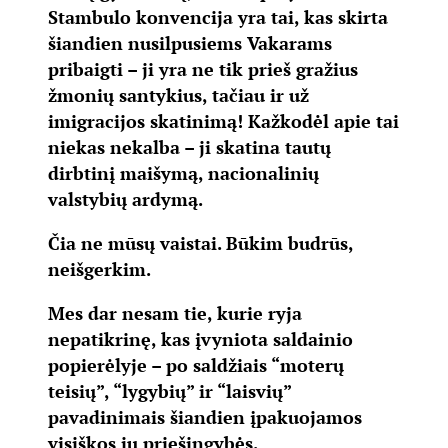
Stambulo konvencija yra tai, kas skirta
šiandien nusilpusiems Vakarams
pribaigti – ji yra ne tik prieš gražius
žmonių santykius, tačiau ir už
imigracijos skatinimą! Kažkodėl apie tai
niekas nekalba – ji skatina tautų
dirbtinį maišymą, nacionalinių
valstybių ardymą.
Čia ne mūsų vaistai. Būkim budrūs,
neišgerkim.
Mes dar nesam tie, kurie ryja
nepatikrinę, kas įvyniota saldainio
popierėlyje – po saldžiais “moterų
teisių”, “lygybių” ir “laisvių”
pavadinimais šiandien įpakuojamos
visiškos jų priešingybės.