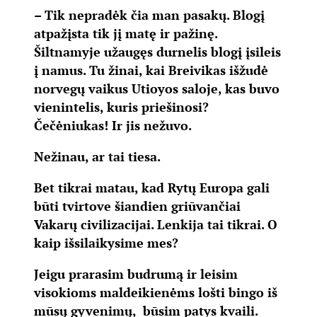
– Tik nepradėk čia man pasakų. Blogį
atpažįsta tik jį matę ir pažinę.
Šiltnamyje užaugęs durnelis blogį įsileis
į namus. Tu žinai, kai Breivikas išžudė
norvegų vaikus Utioyos saloje, kas buvo
vienintelis, kuris priešinosi?
Čečėniukas! Ir jis nežuvo.
Nežinau, ar tai tiesa.
Bet tikrai matau, kad Rytų Europa gali
būti tvirtove šiandien griūvančiai
Vakarų civilizacijai. Lenkija tai tikrai. O
kaip išsilaikysime mes?
Jeigu prarasim budrumą ir leisim
visokioms maldeikienėms lošti bingo iš
mūsų gyvenimų, būsim patys kvaili.