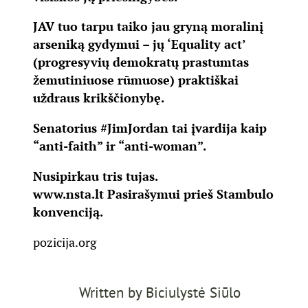
JAV tuo tarpu taiko jau gryną moralinį
arseniką gydymui – jų ‘Equality act’
(progresyvių demokratų prastumtas
žemutiniuose rūmuose) praktiškai
uždraus krikščionybę.
Senatorius
#JimJordan
tai įvardija kaip
“anti-faith” ir “anti-woman”.
Nusipirkau tris tujas.
www.nsta.lt
Pasirašymui prieš Stambulo
konvenciją.
pozicija.org
Written by
Biciulystė Siūlo