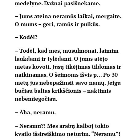
medelyne. Dažnai pasišnekame.
– Jums ateina neramūs laikai, mergaite.
O mums – geri, ramūs ir puikūs.
– Kodėl?
– Todėl, kad mes, musulmonai, laimim
laukdami ir tylėdami. O jums atėjo
metas kovoti. Jūsų tikėjimas tildomas ir
naikinamas. O šeimoms išvis p… Po 30
metų jūs nebepažinsit savo namų. Jeigu
būčiau baltas krikščionis – naktimis
nebemiegočiau.
– Aha, neramu.
– Neramu?! Mes arabų kalboj tokio
kvailo išsireiškimo neturim. “Neramu”!