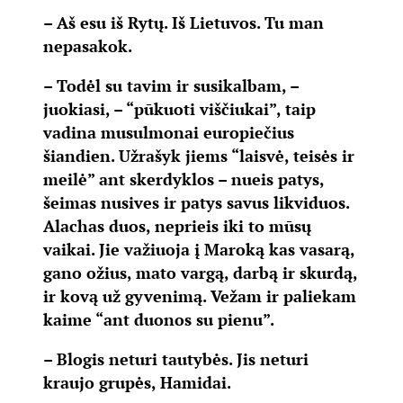
– Aš esu iš Rytų. Iš Lietuvos. Tu man
nepasakok.
– Todėl su tavim ir susikalbam, –
juokiasi, – “pūkuoti viščiukai”, taip
vadina musulmonai europiečius
šiandien. Užrašyk jiems “laisvė, teisės ir
meilė” ant skerdyklos – nueis patys,
šeimas nusives ir patys savus likviduos.
Alachas duos, neprieis iki to mūsų
vaikai. Jie važiuoja į Maroką kas vasarą,
gano ožius, mato vargą, darbą ir skurdą,
ir kovą už gyvenimą. Vežam ir paliekam
kaime “ant duonos su pienu”.
– Blogis neturi tautybės. Jis neturi
kraujo grupės, Hamidai.