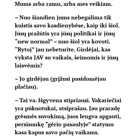
Mums arba ramu, arba mes veikiam.
– Nuo šiandien jums nebegalima tik
kuistis savo kasdienybėse, kaip iki šiol.
Jūsų pražūtis yra jūsų politikai ir jūsų
“new normal” – nuo šiol yra kovoti.
“Rytoj” jau nebeturite. Girdėjai, kas
vyksta JAV su vaikais, šeimomis ir jūsų
laisvėmis?
– Jo girdėjau (grįžusi pasidomėjau
plačiau).
– Tai va. Išgyvena stipriausi. Vakariečiai
yra pūkuotukai, atsiprašau. Jau praradę
grėsmės suvokimą, juos lengva apgauti,
persisunkę “gėrio pasaulyje” statymu
kasa kapus savo pačių vaikams.